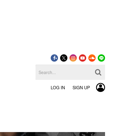
LOG IN
SIGN UP