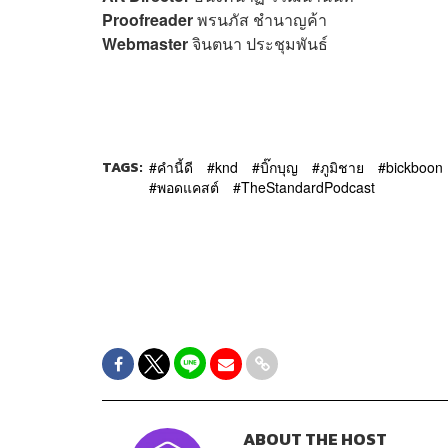
Proofreader
พรนภัส ชำนาญค้า
Webmaster
จินตนา ประชุมพันธ์
TAGS:
คำนี้ดี
knd
บิ๊กบุญ
ภูมิชาย
bickboon
พอดแคสต์
TheStandardPodcast
ABOUT THE HOST