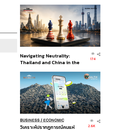
เศรษฐกิจเชิงรุก ประกาศหุ้น
ส่วนยุทธศาสตร์ไทย –
อินโดนีเซีย
Navigating Neutrality:
174
Thailand and China in the
Age of a New Global
Order
BUSINESS
/
ECONOMIC
2.6K
วิเคราะห์ปรากฏการณ์คนแห่