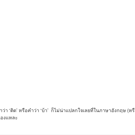
 ‘ติด’ หรือคำว่า ‘บ้า’ ก็ไม่น่าแปลกใจเลยที่ในภาษาอังกฤษ (หร
่เองแหละ