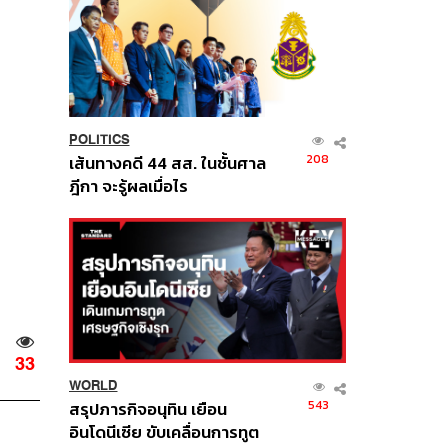
POLITICS
208
เส้นทางคดี 44 สส. ในชั้นศาล
ฎีกา จะรู้ผลเมื่อไร
33
WORLD
543
สรุปภารกิจอนุทิน เยือน
อินโดนีเซีย ขับเคลื่อนการทูต