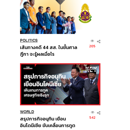
POLITICS
205
เส้นทางคดี 44 สส. ในชั้นศาล
ฎีกา จะรู้ผลเมื่อไร
WORLD
542
สรุปภารกิจอนุทิน เยือน
อินโดนีเซีย ขับเคลื่อนการทูต