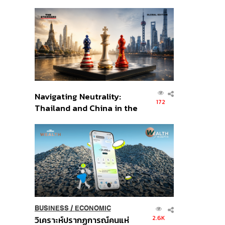
เศรษฐกิจเชิงรุก ประกาศหุ้น
ส่วนยุทธศาสตร์ไทย –
อินโดนีเซีย
Navigating Neutrality:
172
Thailand and China in the
Age of a New Global
Order
BUSINESS
/
ECONOMIC
2.6K
วิเคราะห์ปรากฏการณ์คนแห่