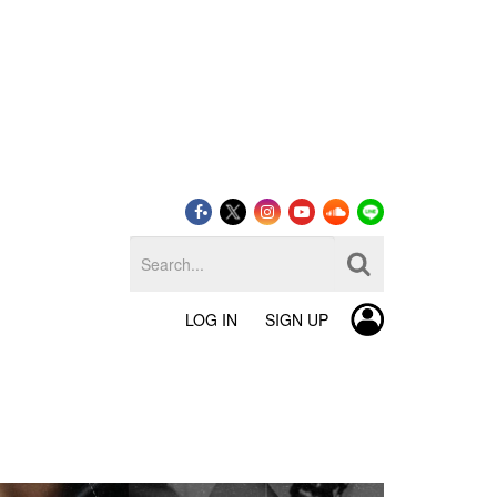
LOG IN
SIGN UP