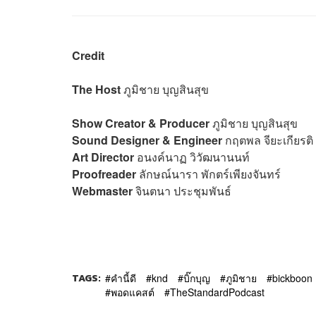
Credit
The Host
ภูมิชาย บุญสินสุข
Show Creator & Producer
ภูมิชาย บุญสินสุข
Sound Designer & Engineer
กฤตพล จียะเกียรติ
Art Director
อนงค์นาฏ วิวัฒนานนท์
Proofreader
ลักษณ์นารา พักตร์เพียงจันทร์
Webmaster
จินตนา ประชุมพันธ์
TAGS:
คำนี้ดี
knd
บิ๊กบุญ
ภูมิชาย
bickboon
พอดแคสต์
TheStandardPodcast