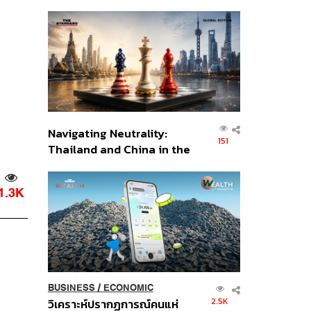
เศรษฐกิจเชิงรุก ประกาศหุ้น
ส่วนยุทธศาสตร์ไทย –
อินโดนีเซีย
Navigating Neutrality:
151
Thailand and China in the
Age of a New Global
Order
1.3K
BUSINESS
/
ECONOMIC
2.5K
วิเคราะห์ปรากฏการณ์คนแห่