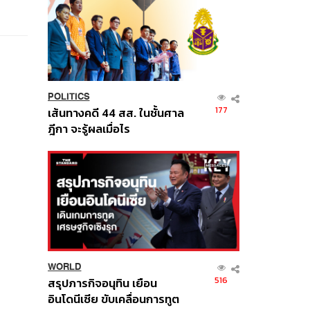
POLITICS
177
เส้นทางคดี 44 สส. ในชั้นศาล
ฎีกา จะรู้ผลเมื่อไร
WORLD
516
สรุปภารกิจอนุทิน เยือน
อินโดนีเซีย ขับเคลื่อนการทูต