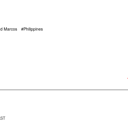
nd Marcos
Philippines
AST