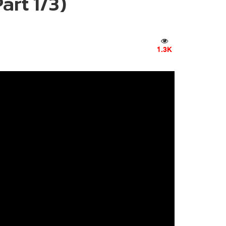
art 1/3)
1.3K