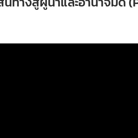
นทางสู่ผู้นำและอำนาจมืด (P