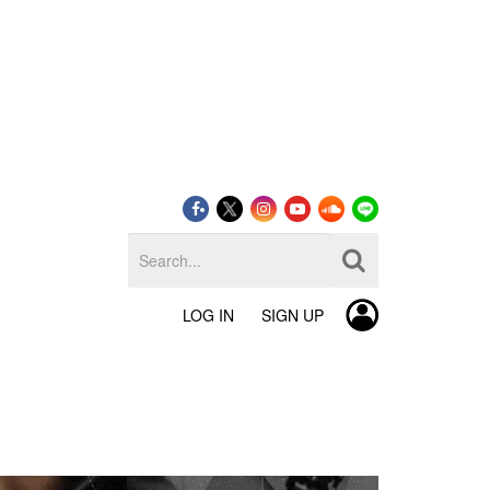
LOG IN
SIGN UP