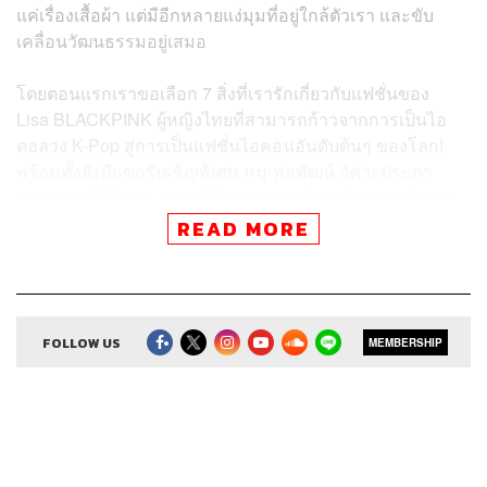
แค่เรื่องเสื้อผ้า แต่มีอีกหลายแง่มุมที่อยู่ใกล้ตัวเรา และขับ
เคลื่อนวัฒนธรรมอยู่เสมอ
โดยตอนแรกเราขอเลือก 7 สิ่งที่เรารักเกี่ยวกับแฟชั่นของ
Lisa BLACKPINK ผู้หญิงไทยที่สามารถก้าวจากการเป็นไอ
ดอลวง K-Pop สู่การเป็นแฟชั่นไอคอนอันดับต้นๆ ของโลก!
พร้อมทั้งยังมีแขกรับเชิญพิเศษ หมู-พลพัฒน์ อัศวะประภา
จากแบรนด์ Asava มาแชร์ประสบการณ์การร่วมงานกับเธอ
แบบที่ไม่เคยเปิดเผยมาก่อน
READ MORE
ติดตามฟังและชมรายการ 7 Things We Love About… คืน
วันจันทร์ เวลา 19.00 น. ตามทุกช่องทางสตรีมมิงและ
YouTube ของ THE STANDARD POP
FOLLOW US
MEMBERSHIP
Credits