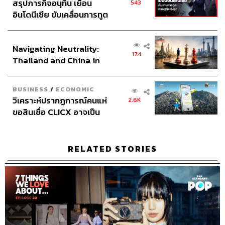
สรุปภารกิจอนุทิน เยือน
543
ABOUT THE HOST
อินโดนีเซีย ขับเคลื่อนการทูต
THE STANDARD POP TEAM
เศรษฐกิจเชิงรุก ประกาศหุ้น
ALL THINGS THAT SHAPE AND SHIFT
ส่วนยุทธศาสตร์ไทย –
CULTURE. Instagram / Facebook / Twitter :
Navigating Neutrality:
อินโดนีเซีย
thestandardpop
174
Thailand and China in
the Age of a New Global
Order
BUSINESS
/
ECONOMIC
วิเคราะห์ปรากฏการณ์คนแห่
2.6K
ขอสินเชื่อ CLICX อาจเป็น
เพียงยอดภูเขาน้ำแข็ง ของ
ปัญหาหนี้ครัวเรือนไทยที่ถูก
ซุกไว้
RELATED STORIES