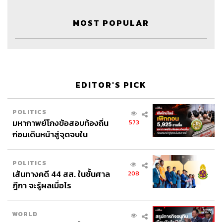
Video Interlude
Bulgari / Youtube, louisvuitton /
MOST POPULAR
Instagram, CELINE / Youtube
EDITOR'S PICK
TAGS:
The Standard Pop
7 Things We Love About
7 Things We Love About X Lisa
LISA
LisaBLACKPINK
Lalisa
Podcast
POLITICS
มหากาพย์โกงข้อสอบท้องถิ่น
573
ก่อนเดินหน้าสู่จุดจบใน
สัปดาห์นี้
POLITICS
เส้นทางคดี 44 สส. ในชั้นศาล
208
ฎีกา จะรู้ผลเมื่อไร
197
WORLD