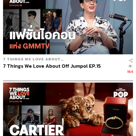
7 THINGS WE LOVE ABOUT…
7 Things We Love About Off Jumpol EP.15
164