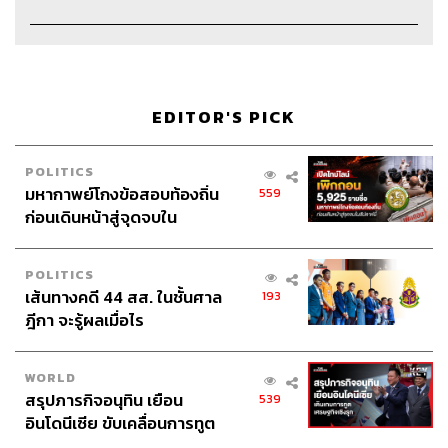
TAGS:
Podcast
The Standard Pop
EDITOR'S PICK
7 Things We Love About
FashionPodcast
7ThingsWeLoveAboutXPhillipLim
PhillipLim
POLITICS
มหากาพย์โกงข้อสอบท้องถิ่น
559
ก่อนเดินหน้าสู่จุดจบใน
สัปดาห์นี้
POLITICS
เส้นทางคดี 44 สส. ในชั้นศาล
193
ฎีกา จะรู้ผลเมื่อไร
1.4K
WORLD
ABOUT THE HOST
สรุปภารกิจอนุทิน เยือน
539
อินโดนีเซีย ขับเคลื่อนการทูต
THE STANDARD PODCAST
เศรษฐกิจเชิงรุก ประกาศหุ้น