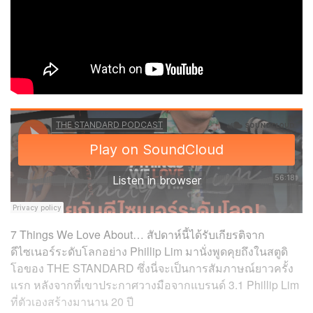
7 Things We Love About… สัปดาห์นี้ได้รับเกียรติจาก
ดีไซเนอร์ระดับโลกอย่าง Phillip Lim มานั่งพูดคุยถึงในสตูดิ
โอของ THE STANDARD ซึ่งนี่จะเป็นการสัมภาษณ์ยาวครั้ง
แรก หลังจากที่เขาประกาศวางมือจากแบรนด์ 3.1 Phillip Lim
ที่ตัวเองสร้างมานาน 20 ปี