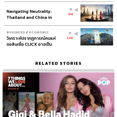
ทีมงาน THE STANDARD PODCAST
ส่วนยุทธศาสตร์ไทย –
Navigating Neutrality:
อินโดนีเซีย
166
Thailand and China in
the Age of a New Global
Order
BUSINESS
/
ECONOMIC
วิเคราะห์ปรากฏการณ์คนแห่
2.6K
ขอสินเชื่อ CLICX อาจเป็น
เพียงยอดภูเขาน้ำแข็ง ของ
ปัญหาหนี้ครัวเรือนไทยที่ถูก
ซุกไว้
RELATED STORIES