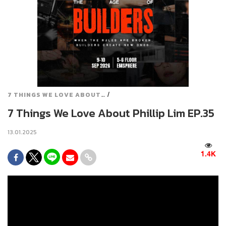
/
7 THINGS WE LOVE ABOUT…
7 Things We Love About Phillip Lim EP.35
13.01.2025
1.4K