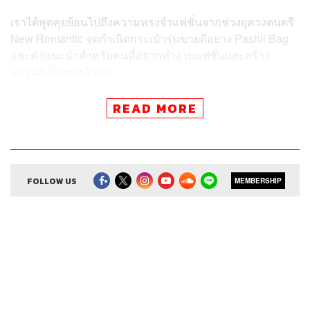
เราได้พูดคุยย้อนไปถึงความทรงจำแฟชั่นจากช่วงยุควงดนตรี
New Romantic จุดกำเนิดกระเป๋ารุ่นขายดีอย่าง Pashli Bag
และคำแนะนำสำหรับคนที่อยากทำงานแฟชั่นและสร้าง
แบรนด์เป็นของตัวเอง
ติดตามฟังและชมรายการ
7 Things We Love About Phillip
READ MORE
Lim
ได้ในวันจันทร์ เวลา 19.00 น. ทุกช่องทางสตรีมมิ่งและ
YouTube ของ THE STANDARD POP
FOLLOW US
MEMBERSHIP
Credits
Executive Producer & Show Creator
คริสตอฟเฟอร์ สเวน
ซัน
Producer
ชุติกาญจน์ ปิยะมังคลา