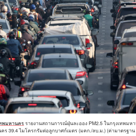
งเทพมหานคร
รายงานสถานการณ์ฝุ่นละออง PM2.5 ในกรุงเทพมห
นคร 39.4 ไมโครกรัมต่อลูกบาศก์เมตร (มคก./ลบ.ม.) (ค่ามาตรฐาน