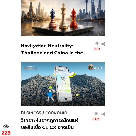
อินโดนีเซีย
Navigating Neutrality:
159
Thailand and China in the
Age of a New Global
Order
BUSINESS
/
ECONOMIC
2.6K
วิเคราะห์ปรากฏการณ์คนแห่
ขอสินเชื่อ CLICX อาจเป็น
225
เพียงยอดภูเขาน้ำแข็ง ของ