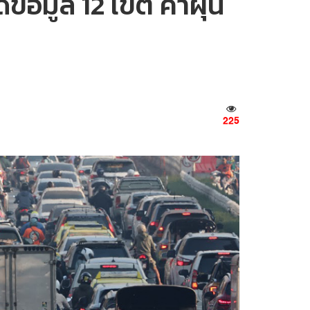
้อมูล 12 เขต ค่าฝุ่น
225