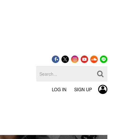
LOG IN
SIGN UP