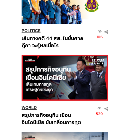
POLITICS
186
เส้นทางคดี 44 สส. ในชั้นศาล
ฎีกา จะรู้ผลเมื่อไร
WORLD
529
สรุปภารกิจอนุทิน เยือน
อินโดนีเซีย ขับเคลื่อนการทูต
เศรษฐกิจเชิงรุก ประกาศหุ้น
ส่วนยุทธศาสตร์ไทย –