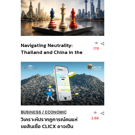
อินโดนีเซีย
Navigating Neutrality:
170
Thailand and China in the
Age of a New Global
Order
BUSINESS
/
ECONOMIC
2.6K
วิเคราะห์ปรากฏการณ์คนแห่
ขอสินเชื่อ CLICX อาจเป็น
เพียงยอดภูเขาน้ำแข็ง ของ