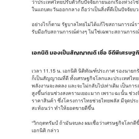
ว่าประเทศไทยปรับตัวกับปัจจัยภายนอกเรื่องห่วงโซ่
ในแถบตะวันออกกลาง ถือว่าเป็นสิ่งที่ดีเป็นปัจจัยบ
อย่างไรก็ตาม รัฐบาลไทยไม่ได้แก้ไขสถานการณ์รา
รับมือกับสถานการณ์ต่างๆ ไม่ใช่เฉพาะสถานการณ
เอกนิติ มองเป็นสัญญาณดี เชื่อ จีดีพีเศรษฐก
เวลา 11.15 น. เอกนิติ นิติทัณฑ์ประภาศ รองนาย
ก็เป็นสัญญาณที่ดี ทั้งเศรษฐกิจโลกและประเทศไทย อ
พลังงานจะลดลง และจะไม่กลับไปเท่าเดิม เป็นการ
สูงขึ้นก่อนช่วงสงครามเยอะมาก เพราะฉะนั้น ช่วงนี้
ราคาสินค้า ซึ่งโครงการไทยช่วยไทยพลัส มีจุดประส
สะท้อนว่า ทำให้ยอดขายดีขึ้น
“วิกฤตทรัมป์ ถ้ามันจบลง ผมเชื่อว่าเศรษฐกิจโลกดีขึ
เอกนิติ กล่าว