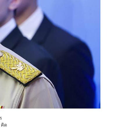
ร
 คิด