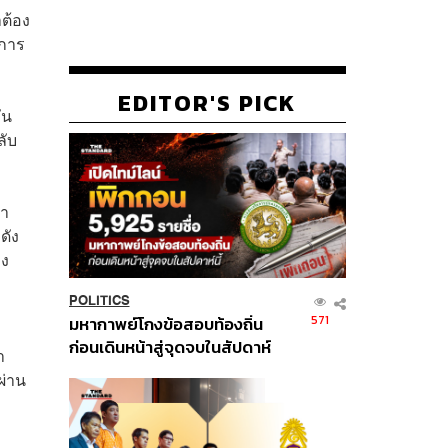
าต้อง
ะการ
EDITOR'S PICK
ัน
ลับ
คา
ดัง
าง
POLITICS
571
มหากาพย์โกงข้อสอบท้องถิ่น
ก่อนเดินหน้าสู่จุดจบในสัปดาห์
า
นี้
ผ่าน