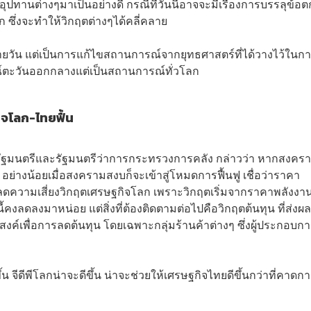
อุปทานต่างๆมาเป็นอย่างดี กรณีที่วันนี้อาจจะมีเรื่องการบรรลุข้อ
วก ซึ่งจะทำให้วิกฤตต่างๆได้คลี่คลาย
ยวัน แต่เป็นการแก้ไขสถานการณ์จากยุทธศาสตร์ที่ได้วางไว้ในก
์ตะวันออกกลางแต่เป็นสถานการณ์ทั่วโลก
ิจโลก-ไทยฟื้น
กรัฐมนตรีและรัฐมนตรีว่าการกระทรวงการคลัง กล่าวว่า หากสงคราม
ย่างน้อยเมื่อสงครามสงบก็จะเข้าสู่โหมดการฟื้นฟู เชื่อว่าราคา
ลดความเสี่ยงวิกฤตเศรษฐกิจโลก เพราะวิกฤตเริ่มจากราคาพลังงานท
คงลดลงมาหน่อย แต่สิ่งที่ต้องติดตามต่อไปคือวิกฤตต้นทุน ที่ส่งผล
งค์เพื่อการลดต้นทุน โดยเฉพาะกลุ่มร้านค้าต่างๆ ซึ่งผู้ประกอบก
้น จีดีพีโลกน่าจะดีขึ้น น่าจะช่วยให้เศรษฐกิจไทยดีขึ้นกว่าที่คาดก