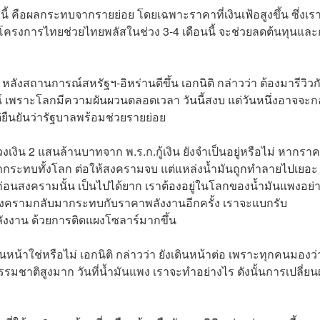
กนี้ คือผลกระทบจากรายย่อย โดยเฉพาะราคาที่เงินเฟ้อสูงขึ้น ซึ่งเร
าโครงการไทยช่วยไทยพลัสในช่วง 3-4 เดือนนี้ จะช่วยลดต้นทุนแล
 หลังสถานการณ์สหรัฐฯ-อิหร่านดีขึ้น เอกนิติ กล่าวว่า ต้องมารีวิวก
์ เพราะโลกมีความผันผวนตลอดเวลา วันนี้สงบ แต่วันหนึ่งอาจจะก
่ยืนยันว่ารัฐบาลพร้อมช่วยรายย่อย
เงิน 2 แสนล้านบาทจาก พ.ร.ก.กู้เงิน ยังจำเป็นอยู่หรือไม่ หากรา
นมากระทบทั้งโลก ต่อให้สงครามจบ แต่แหล่งน้ำมันถูกทำลายไปเยอะ 
่อนสงครามนั้น เป็นไปได้ยาก เราต้องอยู่ในโลกของนํ้ามันแพงอย่
มื่อสงครามกลับมากระทบกับราคาพลังงานอีกครั้ง เราจะแบกรับ
ลังงาน ด้วยการติดแผงโซลาร์มากขึ้น
นหน้าใช่หรือไม่ เอกนิติ กล่าวว่า ยังเดินหน้าต่อ เพราะทุกคนมองว่
รมชาติสูงมาก วันที่น้ำมันแพง เราจะทำอย่างไร ดังนั้นการเปลี่ยน