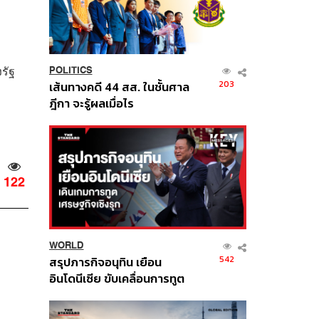
รัฐ
POLITICS
203
เส้นทางคดี 44 สส. ในชั้นศาล
ฎีกา จะรู้ผลเมื่อไร
122
WORLD
542
สรุปภารกิจอนุทิน เยือน
อินโดนีเซีย ขับเคลื่อนการทูต
เศรษฐกิจเชิงรุก ประกาศหุ้น
ส่วนยุทธศาสตร์ไทย –