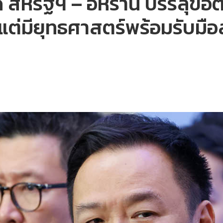
ี สหรัฐฯ – อิหร่าน บรรลุข้อต
น แต่มียุทธศาสตร์พร้อมรับม