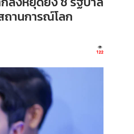
กลงหยุดยิง ชี้ รัฐบาล
ือสถานการณ์โลก
122