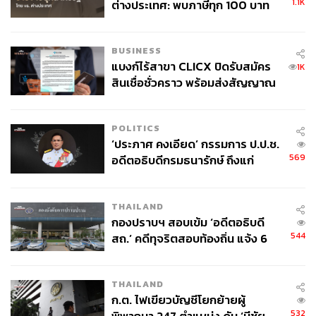
1.1K
ต่างประเทศ: พบภาษีทุก 100 บาท
ของคนไทยใช้ไปกับข้าราชการเฉียด
40 บาท
BUSINESS
แบงก์ไร้สาขา CLICX ปิดรับสมัคร
1K
สินเชื่อชั่วคราว พร้อมส่งสัญญาณ
เตือนกลุ่มกู้เงินผิดวัตถุประสงค์-ให้
ข้อมูลเท็จ เตรียมดำเนินคดีเด็ดขาด
POLITICS
‘ประภาศ คงเอียด’ กรรมการ ป.ป.ช.
569
อดีตอธิบดีกรมธนารักษ์ ถึงแก่
อนิจกรรม
THAILAND
กองปราบฯ สอบเข้ม ‘อดีตอธิบดี
544
สถ.’ คดีทุจริตสอบท้องถิ่น แจ้ง 6
ข้อหาหนัก จ่อชง ป.ป.ช. 12 ส.ค. นี้
THAILAND
ก.ต. ไฟเขียวบัญชีโยกย้ายผู้
532