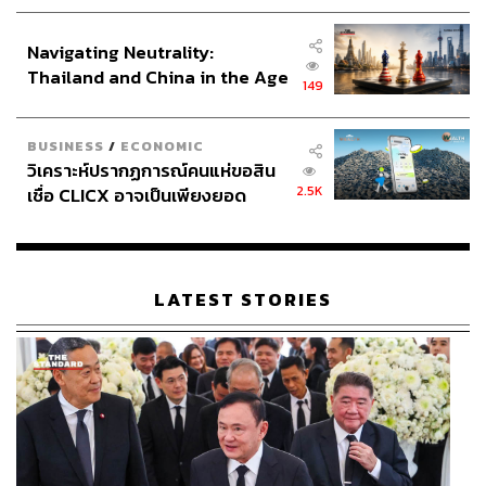
ประกาศหุ้นส่วนยุทธศาสตร์ไทย –
อินโดนีเซีย
Navigating Neutrality:
Thailand and China in the Age
149
of a New Global Order
BUSINESS
/
ECONOMIC
วิเคราะห์ปรากฏการณ์คนแห่ขอสิน
2.5K
เชื่อ CLICX อาจเป็นเพียงยอด
ภูเขาน้ำแข็ง ของปัญหาหนี้ครัว
เรือนไทยที่ถูกซุกไว้
LATEST STORIES