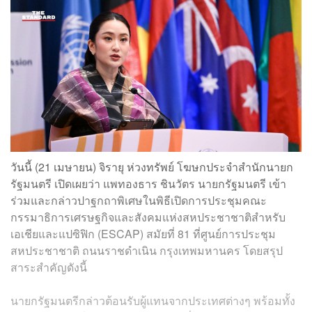
วันนี้ (21 เมษายน) จิรายุ ห่วงทรัพย์ โฆษกประจำสำนักนายก
รัฐมนตรี เปิดเผยว่า แพทองธาร ชินวัตร นายกรัฐมนตรี เข้า
ร่วมและกล่าวปาฐกถาพิเศษในพิธีเปิดการประชุมคณะ
กรรมาธิการเศรษฐกิจและสังคมแห่งสหประชาชาติสำหรับ
เอเชียและแปซิฟิก (ESCAP) สมัยที่ 81 ที่ศูนย์การประชุม
สหประชาชาติ ถนนราชดำเนิน กรุงเทพมหานคร โดยสรุป
สาระสำคัญดังนี้
นายกรัฐมนตรีกล่าวต้อนรับผู้แทนจากประเทศต่างๆ พร้อมทั้ง