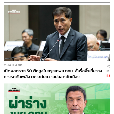
นายกรัฐมนตรีกล่าวอีกว่า ภายในปี 2050 ประชากรโลกกว่า
70% จะอาศัยอยู่ในเขตเมือง ซึ่งสะท้อนถึงความจำเป็นของ
การพัฒนาเมืองที่ยั่งยืนและปลอดภัย ทั้งด้านโครงสร้างพื้น
ฐาน การจัดการความเสี่ยงจากภัยพิบัติ ตลอดจนการรับมือกับ
อาชญากรรมข้ามชาติ ไทยจึงให้ความสำคัญกับการเสริม
สร้างทักษะดิจิทัลให้ประชาชนควบคู่กับการบังคับใช้
กฎหมาย และลดความเหลื่อมล้ำในเมือง ด้วยโครงการ
รถไฟฟ้า 20 บาทตลอดสาย ในกรุงเทพมหานคร
นายกรัฐมนตรียืนยันว่า ไทยพร้อมทำงานร่วมกับ ESCAP
THAILAND
และประเทศสมาชิกอย่างใกล้ชิด เพื่อร่วมสร้างภูมิภาคเอเชีย-
เปิดผลตรวจ 50 ตึกสูงในกรุงเทพฯ กทม. สั่งรื้อพื้นที่ขวาง
แปซิฟิกที่มั่งคั่ง ยืดหยุ่น และยั่งยืนสำหรับคนรุ่นปัจจุบันและ
173
ทางรถดับเพลิง ยกระดับความปลอดภัยเมือง
อนาคต