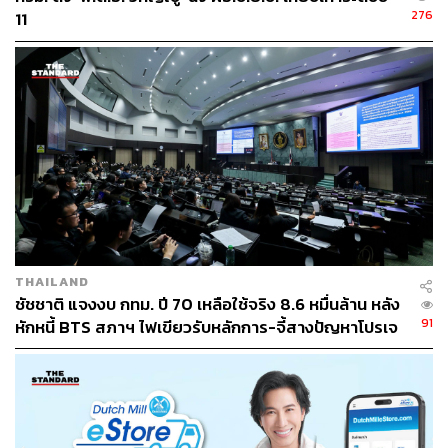
276
11
THAILAND
ชัชชาติ แจงงบ กทม. ปี 70 เหลือใช้จริง 8.6 หมื่นล้าน หลัง
TAGS:
กรุงเทพมหานคร
แพทองธาร ชินวัตร
91
จิรายุ ห่วงทรัพย์
หักหนี้ BTS สภาฯ ไฟเขียวรับหลักการ-จี้สางปัญหาโปรเจ
คณะกรรมาธิการเศรษฐกิจและสังคมแห่งสหประชาชาติ
กต์ล่าช้า
สำหรับเอเชียและแปซิฟิก (ESCAP)
171