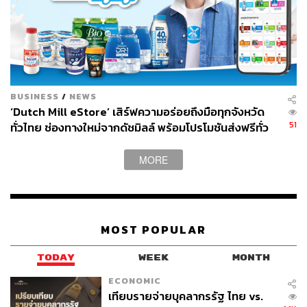
ABOUT THE AUTHOR
THE STANDARD TEAM
กองบรรณาธิการ THE STANDARD
BUSINESS
/
NEWS
‘Dutch Mill eStore’ เสิร์ฟความอร่อยถึงมือทุกจังหวัด
51
ทั่วไทย ช่องทางใหม่จากดัชมิลล์ พร้อมโปรโมชันส่งฟรีทั่ว
ประเทศ ส่งไว สั่งก่อนเที่ยง ได้ของวันถัดไป ส่งสินค้าแบบ
เย็นตรงจากโรงงาน [ADVERTORIAL]
MORE
MOST POPULAR
TODAY
WEEK
MONTH
ECONOMIC
เทียบรายจ่ายบุคลากรรัฐ ไทย vs.