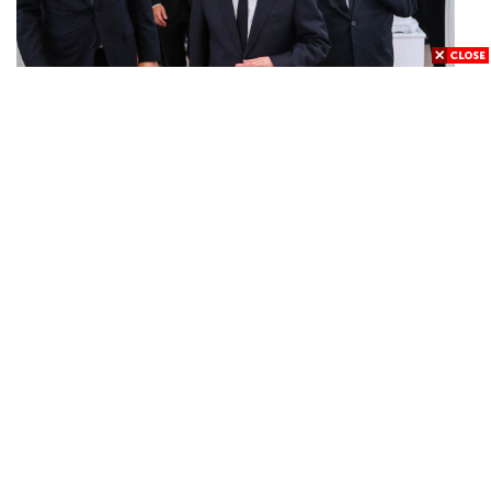
POLITICS
ทักษิณ ร่วมสวดพระอภิธรรมศพ ‘พล.ต.ท. ผ่อน’ บิดา
...
‘พักตร์พิไล ทวีสิน’ สิริอายุ 103 ปี แกนนำเพื่อไทย-บุคคล
หลากวงการร่วมอาลัย
BUSINESS
/
ECONOMIC
คลังเตรียมจำหน่ายพันธบัตรรัฐบาล ‘ออมพลัส’ รอบถัดไป
...
เร็วสุด 4 ก.ย.นี้ อาจเพิ่มสัดส่วนการขายแบบ Small Lot