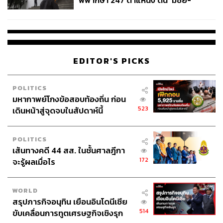
พิพากษา 247 ตำแหน่ง ดัน ‘มีชัย-
สรรพวิทย์’ คุมศาลอาญา-แพ่ง ‘วิธู
ร’ นั่งประธานศาลอุทธรณ์
EDITOR'S PICKS
POLITICS
มหากาพย์โกงข้อสอบท้องถิ่น ก่อน
523
เดินหน้าสู่จุดจบในสัปดาห์นี้
POLITICS
เส้นทางคดี 44 สส. ในชั้นศาลฎีกา
172
จะรู้ผลเมื่อไร
WORLD
สรุปภารกิจอนุทิน เยือนอินโดนีเซีย
514
ขับเคลื่อนการทูตเศรษฐกิจเชิงรุก