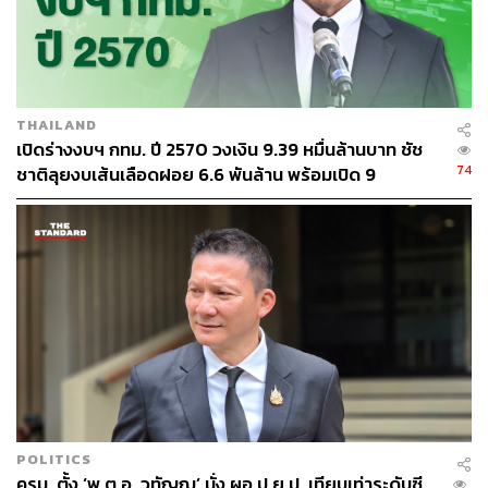
THAILAND
เปิดร่างงบฯ กทม. ปี 2570 วงเงิน 9.39 หมื่นล้านบาท ชัช
74
ชาติลุยงบเส้นเลือดฝอย 6.6 พันล้าน พร้อมเปิด 9
ยุทธศาสตร์พัฒนาเมือง
POLITICS
ครม. ตั้ง ‘พ.ต.อ. วทัญญู’ นั่ง ผอ.ป.ย.ป. เทียบเท่าระดับซี