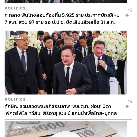
POLITICS
ก กลาง ฟันโกงสอบท้องถิ่น 5,925 ราย ประกาศบัญชีใหม่
...
7 ส.ค. ส่วน 97 ราย รอ ป.ป.ช. ขีดเส้นแล้วเสร็จ 31 ส.ค.
POLITICS
ทักษิณ ร่วมสวดพระอภิธรรมศพ ‘พล.ต.ท. ผ่อน’ บิดา
...
‘พักตร์พิไล ทวีสิน’ สิริอายุ 103 ปี แกนนำเพื่อไทย-บุคคล
หลากวงการร่วมอาลัย