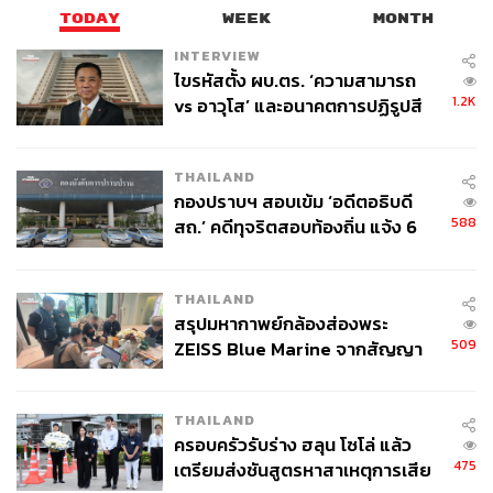
TODAY
WEEK
MONTH
INTERVIEW
ไขรหัสตั้ง ผบ.ตร. ‘ความสามารถ
1.2K
vs อาวุโส’ และอนาคตการปฏิรูปสี
กากี กับ พล.ต.อ. เอก อังสนานนท์
THAILAND
กองปราบฯ สอบเข้ม ‘อดีตอธิบดี
588
สถ.’ คดีทุจริตสอบท้องถิ่น แจ้ง 6
ข้อหาหนัก จ่อชง ป.ป.ช. 12 ส.ค. นี้
THAILAND
สรุปมหากาพย์กล้องส่องพระ
509
ZEISS Blue Marine จากสัญญา
ผลิต 8.3 ล้าน สู่ข้อพิพาท ‘มา
เวลล์ฯ’ ฟ้อง ‘โทน บางแค’ ผิดนัด
THAILAND
จ่ายหนี้-แอบระบุแบรนด์
ครอบครัวรับร่าง ฮลุน โซโล่ แล้ว
475
เตรียมส่งชันสูตรหาสาเหตุการเสีย