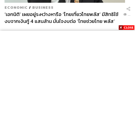
ECONOMIC
/
BUSINESS
‘เอกนิติ’ เผยอยู่ระหว่างหารือ ‘ไทยเที่ยวไทยพลัส’ มีสิทธิใช้
...
งบจากเงินกู้ 4 แสนล้าน มั่นใจงบต่อ ‘ไทยช่วยไทย พลัส’
เฟส 2 มีเพียงพอ
News
Wealth
Pop
Podcast
Video
Now
Opinion
Careers
Events
Privacy
About
Contact
Policy
FOR
ADVERTISING
MEMBERSHIP