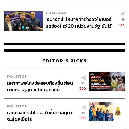
ชีวิต
THAILAND
‘ธนารัตน์’ ให้ปากคำตำรวจไซเบอร์
453
แฉช่องโหว่ 20 หน่วยงานรัฐ ยันไร้
นัยทางการเมือง
EDITOR'S PICKS
POLITICS
มหากาพย์โกงข้อสอบท้องถิ่น ก่อน
530
เดินหน้าสู่จุดจบในสัปดาห์นี้
POLITICS
เส้นทางคดี 44 สส. ในชั้นศาลฎีกา
177
จะรู้ผลเมื่อไร