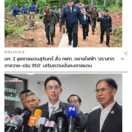
POLITICS
มท. 2 ลุยชายแดนสุรินทร์ สั่ง กฟภ. ขยายไฟฟ้า ‘ปราสาท
...
ตาควาย–เนิน 350’ เสริมความมั่นคงชายแดน