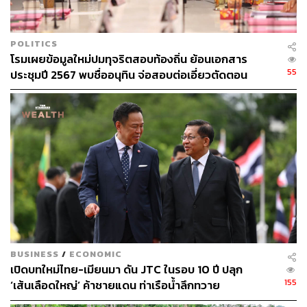
POLITICS
โรมเผยข้อมูลใหม่ปมทุจริตสอบท้องถิ่น ย้อนเอกสาร
55
ประชุมปี 2567 พบชื่ออนุทิน จ่อสอบต่อเอี่ยวตัดตอน
ม.บูรพา หรือไม่
BUSINESS
/
ECONOMIC
เปิดบทใหม่ไทย-เมียนมา ดัน JTC ในรอบ 10 ปี ปลุก
155
‘เส้นเลือดใหญ่’ ค้าชายแดน ท่าเรือน้ำลึกทวาย