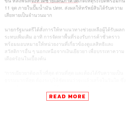
ขึ้น หลังพื้นที่
จังหวัดชายแดนภาคใต้
เกิดเหตุระเบิดพร้อมกัน
11 จุด ภายในปั๊มน้ำมัน ปตท. ส่งผลให้ทรัพย์สินได้รับความ
เสียหายเป็นจำนวนมาก
นายกรัฐมนตรีได้สั่งการให้หาแนวทางช่วยเหลือผู้ได้รับผลก
ระทบเพิ่มเติม อาทิ การจัดหาพื้นที่รองรับการค้าชั่วคราว
พร้อมมอบหมายให้หน่วยงานที่เกี่ยวข้องดูแลสิทธิและ
สวัสดิการอื่น ๆ นอกเหนือจากเงินเยียวยา เพื่อบรรเทาความ
เดือดร้อนในเบื้องต้น
“การเยียวยาต้องเร็วที่สุด ด่วนที่สุด และต้องได้รับความเป็น
ธรรมมากที่สุด ต้องระบุให้ชัดเจนว่าจะแล้วเสร็จในวันใด ซึ่ง
ผมจะติดตามสถานการณ์ด้วยตนเองแบบวันต่อวัน”
READ MORE
นอกจากนี้ นายกรัฐมนตรีได้สั่งการให้พัฒนาและเพิ่มขีด
ความสามารถด้านงานข่าวในพื้นที่ให้มีประสิทธิภาพมากยิ่ง
ขึ้น
“เราในฐานะเจ้าหน้าที่ของรัฐต้องยึดประชาชนเป็นศูนย์กลาง