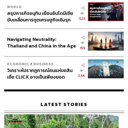
WORLD
สรุปภารกิจอนุทิน เยือนอินโดนีเซีย
523
ขับเคลื่อนการทูตเศรษฐกิจเชิงรุก
ประกาศหุ้นส่วนยุทธศาสตร์ไทย –
อินโดนีเซีย
Navigating Neutrality:
Thailand and China in the Age
155
of a New Global Order
ECONOMIC
/
BUSINESS
วิเคราะห์ปรากฏการณ์คนแห่ขอสิน
2.5K
เชื่อ CLICX อาจเป็นเพียงยอด
ภูเขาน้ำแข็ง ของปัญหาหนี้ครัว
เรือนไทยที่ถูกซุกไว้
LATEST STORIES