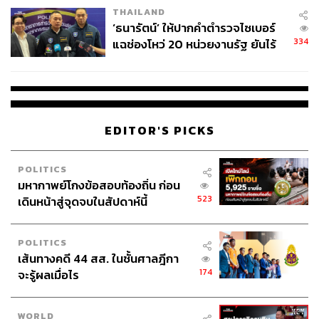
THAILAND
จ่ายหนี้-แอบระบุแบรนด์
‘ธนารัตน์’ ให้ปากคำตำรวจไซเบอร์
334
แฉช่องโหว่ 20 หน่วยงานรัฐ ยันไร้
นัยทางการเมือง
EDITOR'S PICKS
POLITICS
มหากาพย์โกงข้อสอบท้องถิ่น ก่อน
523
เดินหน้าสู่จุดจบในสัปดาห์นี้
POLITICS
เส้นทางคดี 44 สส. ในชั้นศาลฎีกา
174
จะรู้ผลเมื่อไร
WORLD