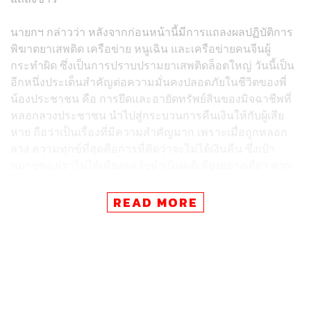
นายกฯ กล่าวว่า หลังจากก่อนหน้านี้มีการแถลงผลปฏิบัติการ
พิฆาตยาเสพติด เครือข่าย หนูเฉิน และเครือข่ายคนจีนผู้
กระทำผิด ซึ่งเป็นการปราบปรามยาเสพติดล็อตใหญ่ วันนี้เป็น
อีกหนึ่งประเด็นสำคัญต่อความมั่นคงปลอดภัยในชีวิตของพี่
น้องประชาชน คือ การยึดและอายัดทรัพย์สินของมิจฉาชีพที่
หลอกลวงประชาชน นำไปสู่กระบวนการคืนเงินให้กับผู้เสีย
หาย ถือว่าเป็นเรื่องที่มีความสำคัญมาก เพราะเมื่อถูกหลอก
ลวง ความทุกข์ที่สุดคือการที่คิดว่าจะไม่ได้เงินคืน ซึ่งเป้า
หมายของเราไม่ได้เพียงแค่จับดำเนินคดีเพียงอย่างเดียว พวก
นั้นอยู่ในคุกก็เปลืองข้าวสุก แต่ต้องเร่งนำทรัพย์สินที่
ประชาชนถูกหลอกลวงได้นำกลับคืน
READ MORE
อย่างไรก็ตาม ความสำเร็จเหล่านี้จะเกิดขึ้นไม่ได้ ถ้าทุกท่าน
ไม่ให้ความร่วมมือ จึงต้องกราบขอบพระคุณเพื่อนร่วมงาน
ทุกคนที่ให้ความร่วมมือเป็นอย่างดี และไม่หวั่นไหวต่ออิทธิ
พลใดๆ ทุกครั้งที่ทำงานใหญ่แบบนี้ท่านคงเคยประสบปัญหา
การปัดเป่าคดี การผ่อนหนักเป็นเบา ผ่อนเบาเป็นหาย แต่ตั้งแต่