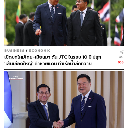
มาตรการประกาศสำนักนายกรัฐมนตรี แต่ถ้าไม่ทันใจจะออก
เป็นพระราชกำหนด (พ.ร.ก.) โดยใช้มติของคณะรัฐมนตรีใน
การช่วยสนับสนุนภารกิจของทุกท่าน
ถ้าคนกระทำผิดยังคิดว่าจะมีช่องโหว่ออกมาพูดลอยหน้าลอย
ตาโดยไม่ยำเกรงกฎหมาย จากนี้ไปคอต้องตก ต้องสลดสำนึก
ในการกระทำ ยืนยันว่า รัฐบาลและหน่วยงานจะดำเนินการ
BUSINESS
/
ECONOMIC
อย่างเต็มที่ให้หลาบจำ เพราะสิ่งที่ประเมินค่าไม่ได้คือชื่อเสียง
เปิดบทใหม่ไทย-เมียนมา ดัน JTC ในรอบ 10 ปี ปลุก
ของประเทศไทย ความเชื่อมั่นของต่างชาติ หรือแม้แต่คู่ค้า
106
‘เส้นเลือดใหญ่’ ค้าชายแดน ท่าเรือน้ำลึกทวาย
ของประเทศหากมีเรื่องเหล่านี้จะเกิดผลกระทบทำให้เขาไป
เลือกประเทศอื่นส่งผลให้ประเทศไทยเสียโอกาสมากมาย วัน
นี้เราจึงต้องเรียกแขกทั้งหมดให้กลับมาประเทศไทยอีกครั้ง
เพื่อที่เขามาแล้วเงินทุกบาททุกสตางค์ของเขามีความคุ้มค่า
และปลอดภัย นี่คือสิ่งที่ทุกฝ่ายต้องร่วมกันทำ
สำหรับการยึดและอายัดทรัพย์สินเพิ่มเติมรอบนี้ มีการยึดและ
อายัดทรัพย์สินวิริยะกับพวก หลังพบมีธุรกรรมเชื่อมโยงกับ
เครือข่ายบัญชีม้าของเว็บไซต์พนันออนไลน์ จำนวน 128