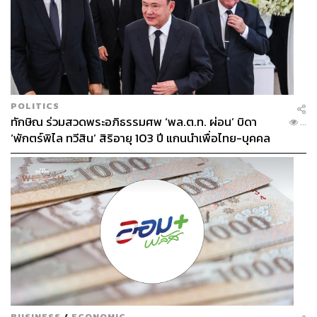
POLITICS
ทักษิณ ร่วมสวดพระอภิธรรมศพ ‘พล.ต.ท. ผ่อน’ บิดา
...
‘พักตร์พิไล ทวีสิน’ สิริอายุ 103 ปี แกนนำเพื่อไทย-บุคคล
หลากวงการร่วมอาลัย
BUSINESS
/
ECONOMIC