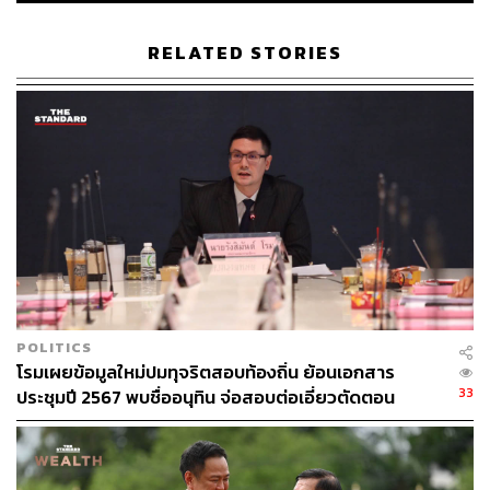
ให้กับพวกท่าน ที่ให้เป็นทั้งผู้บำบัดทุกข์ บำรุงสุข ผู้พิทักษ์
สันติราษฎร์ พิชิตอันธพาล อภิบาลประชาชน ซึ่งรัฐบาลจะ
RELATED STORIES
ดำเนินการต่อไปตราบใดที่คนเหล่านี้ยังไม่ได้ยำเกรงต่อ
กฎหมายบ้านเมือง
นายกฯ กล่าวอีกว่า สำหรับผู้กระทำความผิดมีทั้งชาวไทย
และต่างชาติ ต้องถือว่าเป็นความผิดมหันต์ที่มารังแกคนไทย
ซึ่งต้องเพิ่มความเข้มข้นความเด็ดขาดในการปราบปรามคดี
และการยึดทรัพย์ ในฐานะหัวหน้ารัฐบาลที่ไม่ใช่แค่นายก
รัฐมนตรีแต่เป็นรมว.มหาดไทยด้วย กำกับดูแลสำนักงานปปง.
ด้วยตนเอง เพื่อให้ทุกท่านสบายใจว่าเมื่อปฏิบัติภารกิจซึ่ง
กระทำด้วยเจตนาที่ต้องการปกป้องประเทศ และประชาชน
ท่านจะมีนายกรัฐมนตรีเป็นผู้ที่รับผิดชอบการกระทำของท่าน
POLITICS
ทุกคน
โรมเผยข้อมูลใหม่ปมทุจริตสอบท้องถิ่น ย้อนเอกสาร
33
ประชุมปี 2567 พบชื่ออนุทิน จ่อสอบต่อเอี่ยวตัดตอน
พร้อมกันนี้ จะเร่งแก้ไขกฎหมายทุกด้านที่เป็นช่องโหว่ให้มี
ม.บูรพา หรือไม่
ความรัดกุมมากที่สุด ตน และรมว.ยุติธรรม ตกลงกันแล้วกับผู้
บัญชาการตำรวจแห่งชาติ (ผบ.ตร.) ว่าถ้าตรงไหนมีช่องโหว่
จะใช้มติคณะรัฐมนตรีอุดช่องโหว่นั้น อาจจะออกเป็น