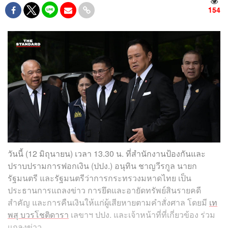
154
วันนี้ (12 มิถุนายน) เวลา 13.30 น. ที่สำนักงานป้องกันและ
ปราบปรามการฟอกเงิน (ปปง.) อนุทิน ชาญวีรกูล นายก
รัฐมนตรี และรัฐมนตรีว่าการกระทรวงมหาดไทย เป็น
ประธานการแถลงข่าว การยึดและอายัดทรัพย์สินรายคดี
สำคัญ และการคืนเงินให้แก่ผู้เสียหายตามคำสั่งศาล โดยมี
เท
พสุ บวรโชติดารา
เลขาฯ ปปง. และเจ้าหน้าที่ที่เกี่ยวข้อง ร่วม
แถลงข่าว