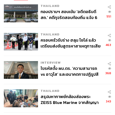
THAILAND
กองปราบฯ สอบเข้ม ‘อดีตอธิบดี
551
สถ.’ คดีทุจริตสอบท้องถิ่น แจ้ง 6
ข้อหาหนัก จ่อชง ป.ป.ช. 12 ส.ค. นี้
THAILAND
ครอบครัวรับร่าง ฮลุน โซโล่ แล้ว
463
เตรียมส่งชันสูตรหาสาเหตุการเสีย
ชีวิต
INTERVIEW
ไขรหัสตั้ง ผบ.ตร. ‘ความสามารถ
368
vs อาวุโส’ และอนาคตการปฏิรูปสี
กากี กับ พล.ต.อ. เอก อังสนานนท์
THAILAND
สรุปมหากาพย์กล้องส่องพระ
343
ZEISS Blue Marine จากสัญญา
ผลิต 8.3 ล้าน สู่ข้อพิพาท ‘มา
เวลล์ฯ’ ฟ้อง ‘โทน บางแค’ ผิดนัด