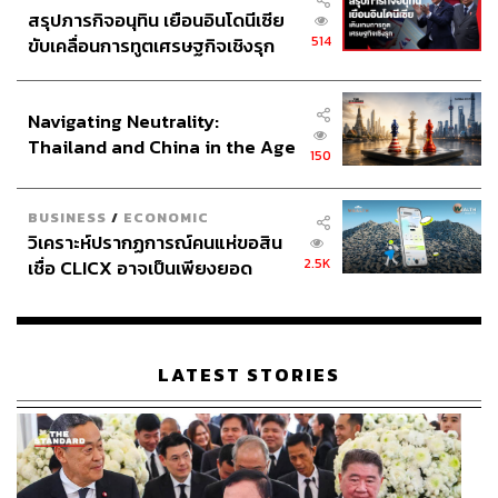
สรุปภารกิจอนุทิน เยือนอินโดนีเซีย
514
ขับเคลื่อนการทูตเศรษฐกิจเชิงรุก
ประกาศหุ้นส่วนยุทธศาสตร์ไทย –
อินโดนีเซีย
Navigating Neutrality:
Thailand and China in the Age
150
of a New Global Order
BUSINESS
/
ECONOMIC
วิเคราะห์ปรากฏการณ์คนแห่ขอสิน
2.5K
เชื่อ CLICX อาจเป็นเพียงยอด
ภูเขาน้ำแข็ง ของปัญหาหนี้ครัว
เรือนไทยที่ถูกซุกไว้
LATEST STORIES