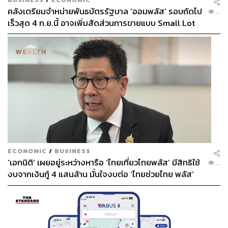
คลังเตรียมจำหน่ายพันธบัตรรัฐบาล ‘ออมพลัส’ รอบถัดไป
...
เร็วสุด 4 ก.ย.นี้ อาจเพิ่มสัดส่วนการขายแบบ Small Lot
First มากขึ้น
ECONOMIC
/
BUSINESS
‘เอกนิติ’ เผยอยู่ระหว่างหารือ ‘ไทยเที่ยวไทยพลัส’ มีสิทธิใช้
...
งบจากเงินกู้ 4 แสนล้าน มั่นใจงบต่อ ‘ไทยช่วยไทย พลัส’
เฟส 2 มีเพียงพอ