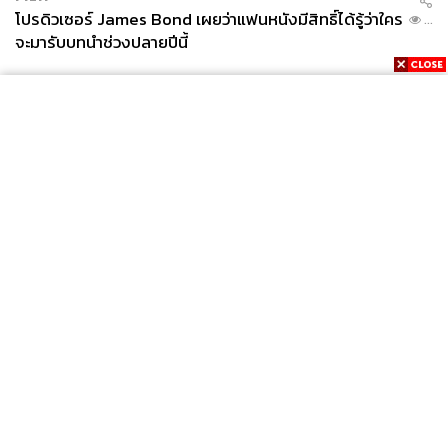
โปรดิวเซอร์ James Bond เผยว่าแฟนหนังมีสิทธิ์ได้รู้ว่าใคร
...
จะมารับบทนำช่วงปลายปีนี้
News
Wealth
Pop
Podcast
Video
Now
Opinion
Careers
Events
Privacy
About
Contact
Policy
FOR
ADVERTISING
MEMBERSHIP