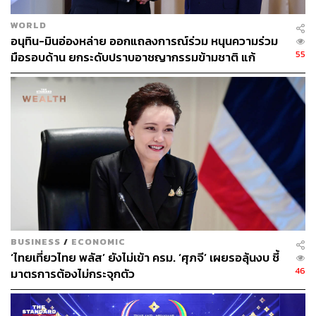
รายการ มูลค่ากว่า 173 ล้านบาท และยึดและอายัดทรัพย์สิน
ธัญชนกกับพวก หลังพบพฤติกรรมลักลอบหนีภาษี จำนวน
WORLD
104 รายการ มูลค่า 94 ล้านบาท นอกจากนี้ ยังขอให้ศาลมีคำ
อนุทิน-มินอ่องหล่าย ออกแถลงการณ์ร่วม หนุนความร่วม
สั่งให้ทรัพย์สินตกเป็นของแผ่นดินในคดีของแตงไทย เครือ
55
มือรอบด้าน ยกระดับปราบอาชญากรรมข้ามชาติ แก้
ข่ายของยิมเลียก รวมมูลค่าจำนวน 20,288 ล้านบาท และยัง
ปัญหาหมอกควัน-มลพิษทางน้ำ
นำเงินส่งคืนผู้เสียหายรวม 4 ราย 25 ล้านบาท
TAGS:
นายกรัฐมนตรี
พนันออนไลน์
คณะรัฐมนตรี
อนุทิน ชาญวีรกูล
สำนักงานป้องกันและปราบปรามการฟอกเงิน (ปปง.)
หลอกลวง
เทพสุ บวรโชติดารา
BUSINESS
/
ECONOMIC
‘ไทยเที่ยวไทย พลัส’ ยังไม่เข้า ครม. ‘ศุภจี’ เผยรอลุ้นงบ ชี้
46
มาตรการต้องไม่กระจุกตัว
154