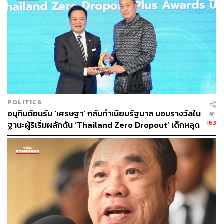
POLITICS
อนุทินต้อนรับ ‘เศรษฐา’ กลับทำเนียบรัฐบาล มอบรางวัลใน
163
ฐานะผู้ริเริ่มผลักดัน ‘Thailand Zero Dropout’ เด็กหลุด
ระบบลดจาก 1 ล้าน เหลือ 6 แสนคน