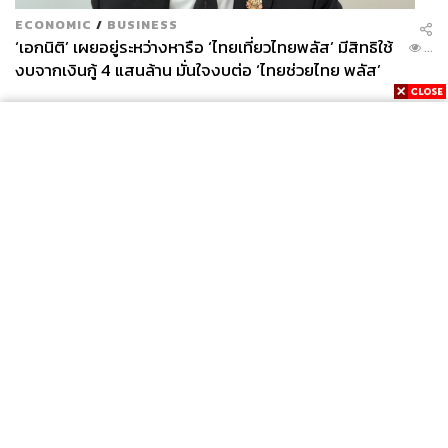
ECONOMIC
/
BUSINESS
‘เอกนิติ’ เผยอยู่ระหว่างหารือ ‘ไทยเที่ยวไทยพลัส’ มีสิทธิใช้
...
งบจากเงินกู้ 4 แสนล้าน มั่นใจงบต่อ ‘ไทยช่วยไทย พลัส’
เฟส 2 มีเพียงพอ
News
Wealth
Pop
Podcast
Video
Now
Opinion
Careers
Events
Privacy
About
Contact
Policy
FOR
ADVERTISING
MEMBERSHIP