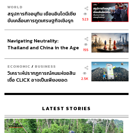
WORLD
สรุปภารกิจอนุทิน เยือนอินโดนีเซีย
523
ขับเคลื่อนการทูตเศรษฐกิจเชิงรุก
ประกาศหุ้นส่วนยุทธศาสตร์ไทย –
อินโดนีเซีย
Navigating Neutrality:
Thailand and China in the Age
155
of a New Global Order
ECONOMIC
/
BUSINESS
วิเคราะห์ปรากฏการณ์คนแห่ขอสิน
2.5K
เชื่อ CLICX อาจเป็นเพียงยอด
ภูเขาน้ำแข็ง ของปัญหาหนี้ครัว
เรือนไทยที่ถูกซุกไว้
LATEST STORIES