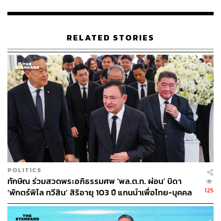
RELATED STORIES
167
ABOUT THE AUTHOR
THE STANDARD TEAM
กองบรรณาธิการ THE STANDARD
POLITICS
ทักษิณ ร่วมสวดพระอภิธรรมศพ ‘พล.ต.ท. ผ่อน’ บิดา
125
‘พักตร์พิไล ทวีสิน’ สิริอายุ 103 ปี แกนนำเพื่อไทย-บุคคล
หลากวงการร่วมอาลัย