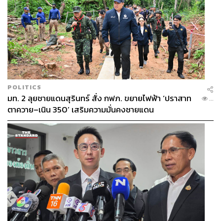
POLITICS
มท. 2 ลุยชายแดนสุรินทร์ สั่ง กฟภ. ขยายไฟฟ้า ‘ปราสาท
...
ตาควาย–เนิน 350’ เสริมความมั่นคงชายแดน