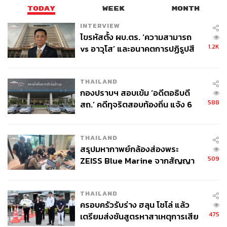
TODAY
WEEK
MONTH
INTERVIEW
ไขรหัสตั้ง ผบ.ตร. ‘ความสามารถ
1.2K
vs อาวุโส’ และอนาคตการปฏิรูปสี
กากี กับ พล.ต.อ. เอก อังสนานนท์
THAILAND
กองปราบฯ สอบเข้ม ‘อดีตอธิบดี
588
สถ.’ คดีทุจริตสอบท้องถิ่น แจ้ง 6
ข้อหาหนัก จ่อชง ป.ป.ช. 12 ส.ค. นี้
THAILAND
สรุปมหากาพย์กล้องส่องพระ
509
ZEISS Blue Marine จากสัญญา
ผลิต 8.3 ล้าน สู่ข้อพิพาท ‘มา
เวลล์ฯ’ ฟ้อง ‘โทน บางแค’ ผิดนัด
THAILAND
จ่ายหนี้-แอบระบุแบรนด์
ครอบครัวรับร่าง ฮลุน โซโล่ แล้ว
475
เตรียมส่งชันสูตรหาสาเหตุการเสีย