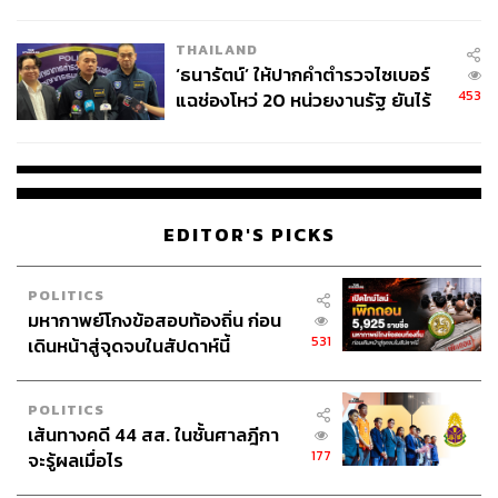
ชีวิต
THAILAND
‘ธนารัตน์’ ให้ปากคำตำรวจไซเบอร์
453
แฉช่องโหว่ 20 หน่วยงานรัฐ ยันไร้
นัยทางการเมือง
EDITOR'S PICKS
POLITICS
มหากาพย์โกงข้อสอบท้องถิ่น ก่อน
531
เดินหน้าสู่จุดจบในสัปดาห์นี้
POLITICS
เส้นทางคดี 44 สส. ในชั้นศาลฎีกา
177
จะรู้ผลเมื่อไร