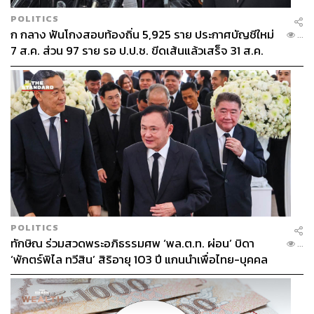
POLITICS
ก กลาง ฟันโกงสอบท้องถิ่น 5,925 ราย ประกาศบัญชีใหม่
...
7 ส.ค. ส่วน 97 ราย รอ ป.ป.ช. ขีดเส้นแล้วเสร็จ 31 ส.ค.
POLITICS
ทักษิณ ร่วมสวดพระอภิธรรมศพ ‘พล.ต.ท. ผ่อน’ บิดา
...
‘พักตร์พิไล ทวีสิน’ สิริอายุ 103 ปี แกนนำเพื่อไทย-บุคคล
หลากวงการร่วมอาลัย