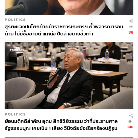
POLITICS
สุริยะแจงปมโยกย้ายข้าราชการเกษตรฯ ย้ำพิจารณารอบ
88
ด้าน ไม่มีซื้อขายตำแหน่ง ปัดล้างบางขั้วเก่า
POLITICS
ย้อนมติคดีสำคัญ อุดม สิทธิวิรัชธรรม ว่าที่ประธานศาล
340
รัฐธรรมนูญ เคยเป็น 1 เสียง วินิจฉัยข้อเรียกร้องปฏิรูป
สถาบันฯ ไม่เข้าข่ายล้มล้าง