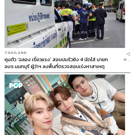
THAILAND
คุมตัว ‘ฉลอง เรี่ยวแรง’ สอบปมรัวยิง 4 นัดใส่ นายก
...
อบจ.นนทบุรี ผู้ว่าฯ ลงพื้นที่ตรวจสอบเร่งหาสาเหตุ