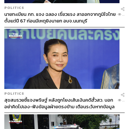
POLITICS
นายทะเบียน ภท. แจง ฉลอง เรี่ยวแรง ลาออกจากภูมิใจไทย
...
ตั้งแต่ปี 67 ก่อนมีเหตุยิงนายก อบจ.นนทบุรี
POLITICS
สุขสมรวยชี้แจงพริษฐ์ หลังถูกโยงเส้นเงินคดีฮั้วสว. บอก
...
อย่าคิดไปเอง-ฟังข้อมูลฝ่ายตรงข้าม เตือนระวังหากข้อมูล
ไม่จริง