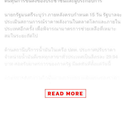
ต้นทุนการขนส่งของประชาชนและผู้ประกอบการ
นายกรัฐมนตรีระบุว่า ภายหลังครบกำหนด 15 วัน รัฐบาลจะ
ประเมินสถานการณ์ราคาพลังงานในตลาดโลกและภายใน
ประเทศอีกครั้ง เพื่อพิจารณามาตรการช่วยเหลือที่เหมาะ
สมในระยะถัดไป
ด้านสถานีบริการน้ำมันในเครือ ปตท. ประกาศปรับราคา
จำหน่ายน้ำมันดีเซลทุกสาขาทั่วประเทศเป็นลิตรละ 29.94
บาท สอดรับมาตรการของภาครัฐ มีผลทันทีตั้งแต่วันนี้
มาตรการดังกล่าวเกิดขึ้นท่ามกลางความผันผวนของราคา
น้ำมันดิบในตลาดโลกที่มาจากเหตุการณ์สงครามใน
ตะวันออกกลาง
READ MORE
TAGS:
นายกรัฐมนตรี
ค่าครองชีพ
กระทรวงพลังงาน
Middle East
อนุทิน ชาญวีรกูล
PTT
ราคาน้ำมันดิบ