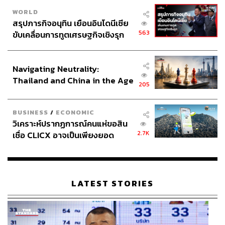
WORLD
สรุปภารกิจอนุทิน เยือนอินโดนีเซีย
563
ขับเคลื่อนการทูตเศรษฐกิจเชิงรุก
ประกาศหุ้นส่วนยุทธศาสตร์ไทย –
อินโดนีเซีย
Navigating Neutrality:
Thailand and China in the Age
205
of a New Global Order
BUSINESS
/
ECONOMIC
วิเคราะห์ปรากฏการณ์คนแห่ขอสิน
2.7K
เชื่อ CLICX อาจเป็นเพียงยอด
ภูเขาน้ำแข็ง ของปัญหาหนี้ครัว
เรือนไทยที่ถูกซุกไว้
LATEST STORIES