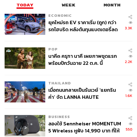
TODAY
WEEK
MONTH
ECONOMIC
ยุคใหม่รถ EV ราคาเริ่ม (ถูก) กว่า
3.3K
รถไฮบริด หลังต้นทุนแบตเตอรี่ลด
ลง - จีนแห่บุกตลาดเกิดใหม่
POP
นาคี๓ ครุฑา นาคี เผยภาพชุดแรก
2.2K
พร้อมปักวันฉาย 22 ต.ค. นี้
THAILAND
เมื่อถนนกลายเป็นรันเวย์ ‘แยกริน
1.6K
คำ’ จัด LANNA HAUTE
COUTURE กลางสายฝน
BUSINESS
ลองใช้ Sennheiser MOMENTUM
550
5 Wireless หูฟัง 14,990 บาท ที่ให้