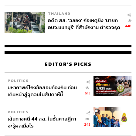
ผู้ใช้ถอดเปลี่ยนแบตเองได้ ก่อนกฎ
EU บังคับปีหน้า
THAILAND
อดีต สส. ‘ฉลอง’ ก่อเหตุยิง ‘นายก
440
อบจ.นนทบุรี’ ที่สำนักงาน ตำรวจรุด
ลงพื้นที่
EDITOR'S PICKS
POLITICS
มหากาพย์โกงข้อสอบท้องถิ่น ก่อน
613
เดินหน้าสู่จุดจบในสัปดาห์นี้
POLITICS
เส้นทางคดี 44 สส. ในชั้นศาลฎีกา
243
จะรู้ผลเมื่อไร