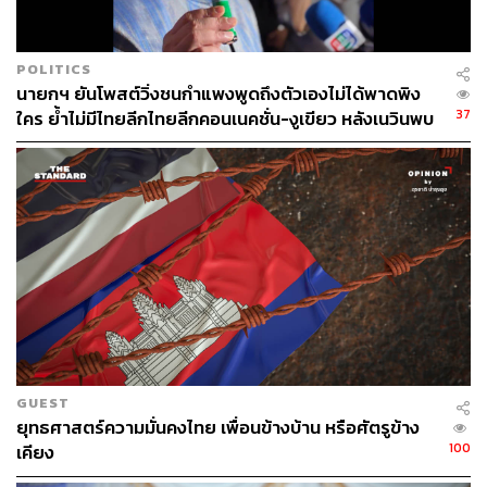
POLITICS
นายกฯ ยันโพสต์วิ่งชนกำแพงพูดถึงตัวเองไม่ได้พาดพิง
37
ใคร ย้ำไม่มีไทยลีกไทยลีกคอนเนคชั่น-งูเขียว หลังเนวินพบ
บุญยิ่ง
GUEST
ยุทธศาสตร์ความมั่นคงไทย เพื่อนข้างบ้าน หรือศัตรูข้าง
100
เคียง