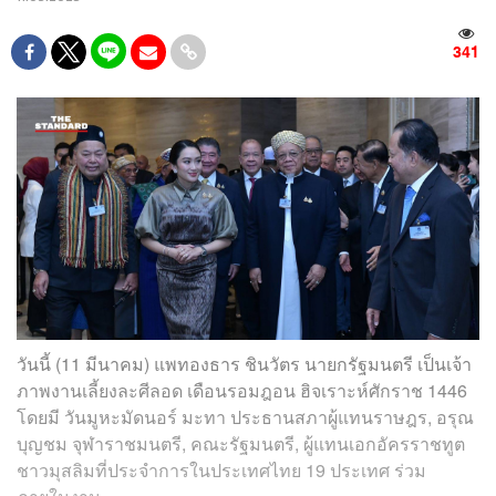
341
วันนี้ (11 มีนาคม) แพทองธาร​ ชิน​วัตร​ นายก​รัฐมนตรี​ เป็นเจ้า
ภาพงานเลี้ยงละศีลอด เดือนรอมฎอน
ฮิจเราะห์ศักราช
1446
โดยมี​ วันมูหะมัดนอร์ มะทา​ ประธานสภาผู้แทนราษฎร​, ​อรุณ
บุญชม จุฬาราชมนตรี, คณะรัฐมนตรี, ผู้แทนเอกอัครราชทูต​
ชาวมุสลิมที่ประจำการในประเทศไทย​ 19 ประเทศ ร่วม