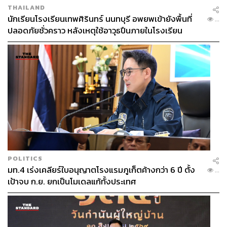
THAILAND
นักเรียนโรงเรียนเทพศิรินทร์ นนทบุรี อพยพเข้ายังพื้นที่
...
ปลอดภัยชั่วคราว หลังเหตุใช้อาวุธปืนภายในโรงเรียน
คลี่คลาย
POLITICS
มท.4 เร่งเคลียร์ใบอนุญาตโรงแรมภูเก็ตค้างกว่า 6 ปี ตั้ง
...
เป้าจบ ก.ย. ยกเป็นโมเดลแก้ทั้งประเทศ