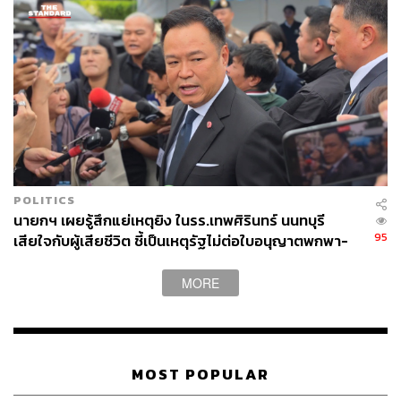
วันมูหะมัดนอร์ มะทา
ชาวมุสลิม
นายกรัฐมนตรี
ศาสนาอิสลาม
พิธีละศีลอด
341
POLITICS
นายกฯ เผยรู้สึกแย่เหตุยิง ในรร.เทพศิรินทร์ นนทบุรี
95
เสียใจกับผู้เสียชีวิต ชี้เป็นเหตุรัฐไม่ต่อใบอนุญาตพกพา-
ABOUT THE AUTHOR
ครอบครองปืน
THE STANDARD TEAM
MORE
กองบรรณาธิการ THE STANDARD
MOST POPULAR