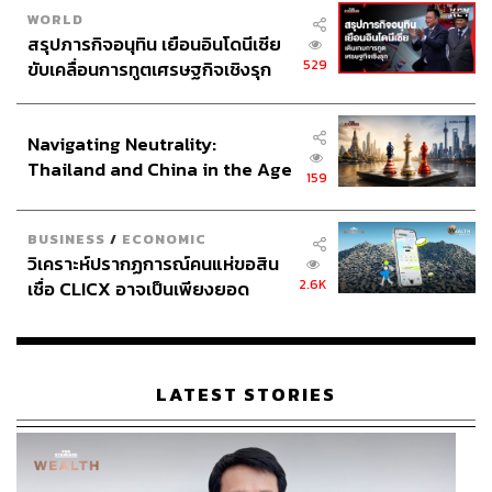
WORLD
สรุปภารกิจอนุทิน เยือนอินโดนีเซีย
529
ขับเคลื่อนการทูตเศรษฐกิจเชิงรุก
ประกาศหุ้นส่วนยุทธศาสตร์ไทย –
อินโดนีเซีย
Navigating Neutrality:
Thailand and China in the Age
159
of a New Global Order
BUSINESS
/
ECONOMIC
วิเคราะห์ปรากฏการณ์คนแห่ขอสิน
2.6K
เชื่อ CLICX อาจเป็นเพียงยอด
ภูเขาน้ำแข็ง ของปัญหาหนี้ครัว
เรือนไทยที่ถูกซุกไว้
LATEST STORIES