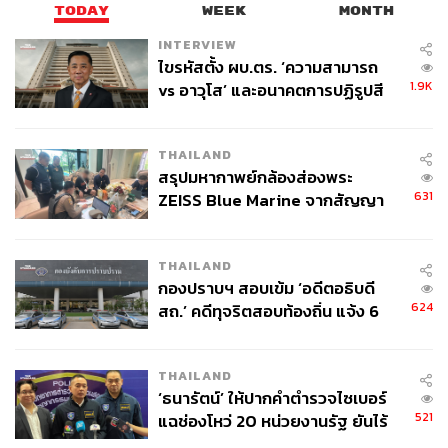
TODAY
WEEK
MONTH
INTERVIEW
ไขรหัสตั้ง ผบ.ตร. ‘ความสามารถ
1.9K
vs อาวุโส’ และอนาคตการปฏิรูปสี
กากี กับ พล.ต.อ. เอก อังสนานนท์
THAILAND
สรุปมหากาพย์กล้องส่องพระ
631
ZEISS Blue Marine จากสัญญา
ผลิต 8.3 ล้าน สู่ข้อพิพาท ‘มา
เวลล์ฯ’ ฟ้อง ‘โทน บางแค’ ผิดนัด
THAILAND
จ่ายหนี้-แอบระบุแบรนด์
กองปราบฯ สอบเข้ม ‘อดีตอธิบดี
624
สถ.’ คดีทุจริตสอบท้องถิ่น แจ้ง 6
ข้อหาหนัก จ่อชง ป.ป.ช. 12 ส.ค. นี้
THAILAND
‘ธนารัตน์’ ให้ปากคำตำรวจไซเบอร์
521
แฉช่องโหว่ 20 หน่วยงานรัฐ ยันไร้
นัยทางการเมือง