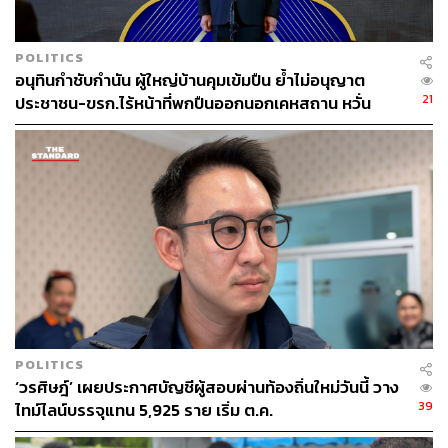
POLITICS
อนุทินกำชับกำนัน ผู้ใหญ่บ้านคุมเข้มปืน ย้ำไม่อนุญาต
21
ประชาชน-ขรก.ไร้หน้าที่พกปืนออกนอกเคหสถาน หวั่น
พฤติกรรมลอกเลียนแบบ จ่อลงพื้นที่เกิดเหตุ
POLITICS
‘วรศิษฎ์’ เผยประกาศบัญชีผู้สอบผ่านท้องถิ่นใหม่วันนี้ วาง
39
ไทม์ไลน์บรรจุแทน 5,925 ราย เริ่ม ต.ค.
TAGS:
เดือนรอมฎอน
แพทองธาร ชินวัตร