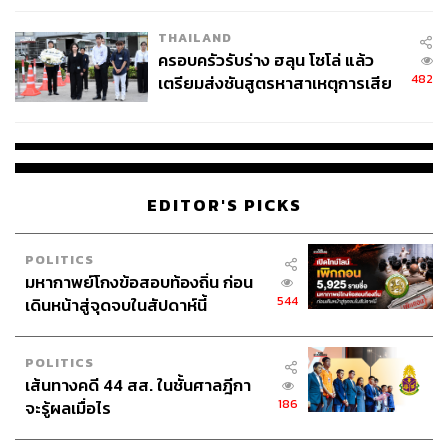
THAILAND
ครอบครัวรับร่าง ฮลุน โซโล่ แล้ว
482
เตรียมส่งชันสูตรหาสาเหตุการเสีย
ชีวิต
EDITOR'S PICKS
POLITICS
มหากาพย์โกงข้อสอบท้องถิ่น ก่อน
544
เดินหน้าสู่จุดจบในสัปดาห์นี้
POLITICS
เส้นทางคดี 44 สส. ในชั้นศาลฎีกา
186
จะรู้ผลเมื่อไร