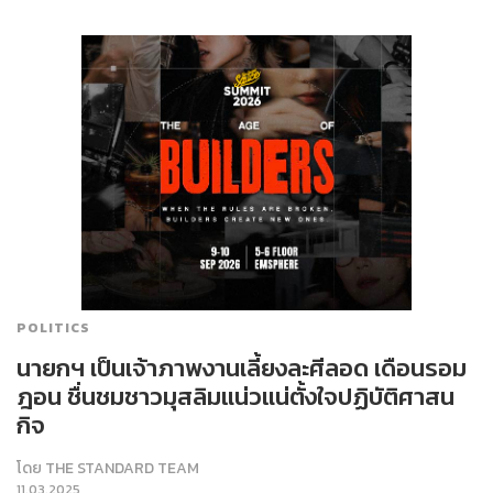
POLITICS
นายก​​ฯ เป็นเจ้าภาพงานเลี้ยงละศีลอด เดือนรอม
ฎอน ชื่นชมชาวมุสลิม​แน่วแน่ตั้งใจปฏิบัติศาสน
กิจ
โดย
THE STANDARD TEAM
11.03.2025