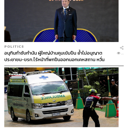
POLITICS
อนุทินกำชับกำนัน ผู้ใหญ่บ้านคุมเข้มปืน ย้ำไม่อนุญาต
...
ประชาชน-ขรก.ไร้หน้าที่พกปืนออกนอกเคหสถาน หวั่น
พฤติกรรมลอกเลียนแบบ จ่อลงพื้นที่เกิดเหตุ