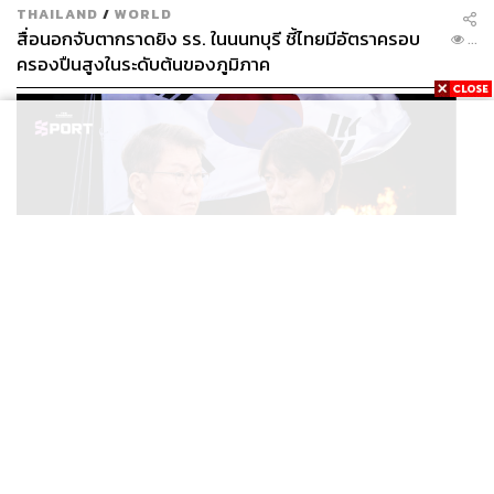
THAILAND
/
WORLD
สื่อนอกจับตากราดยิง รร. ในนนทบุรี ชี้ไทยมีอัตราครอบ
...
ครองปืนสูงในระดับต้นของภูมิภาค
SPORT
ตกรอบบอลโลก ตำรวจบุก KFA แฉแผลเก่า 15 ปี เกิดอะไร
...
ขึ้นกับฟุตบอลเกาหลีใต้?