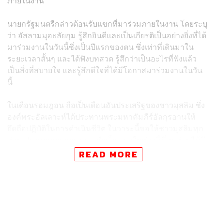
ภายในงาน
นายกรัฐมนตรี​กล่าวต้อนรับแขกที่มาร่วมภายในงาน​ โดยระบุ
ว่า​ อัสลามมุอะลัยกุม รู้สึกยินดีและเป็นเกียรติเป็นอย่างยิ่งที่ได้
มาร่วมงานในวันนี้ซึ่งเป็นปีแรกของตน​ ซึ่งเท่าที่เดินมาใน
ระยะเวลาสั้นๆ และได้ฟังบทสวด​ รู้สึกว่าเป็นอะไรที่ฟังแล้ว
เป็นสิ่งที่สบายใจ และรู้สึกดีใจที่ได้มีโอกาสมาร่วมงานในวัน
นี้
ในเดือนรอมฎอน​ ถือเป็นเดือนอันประเสริฐของชาวมุสลิม ซึ่ง
องค์พระอัลเลาะห์ได้ประทานพระมหาคัมภีร์อัลกุรอานให้
ยึดถือปฏิบัติในการดำเนินชีวิต ในวาระนี้ขอให้ชาวมุสลิมทุก
ท่าน​ ประสบความสุขความสำเร็จ และในช่วงนี้ที่ทุกท่านได้มี
จิตใจอันแน่วแน่ถือศีลอด​ ตามหลักของศาสนบัญญัติและได้มี
READ MORE
การฝึกความอดทน​ ขัดเกลาจิตใจให้บริสุทธิ์​บริจาคทานและ
แบ่งปันแก่ผู้ยากไร้​ ซึ่งถือเป็นการทำความดีที่มีคุณค่า ในช่วง
ตลอด 1 เดือนนี้ พร้อมกับชื่นชมชาวมุสลิมทุกท่านที่ตั้งใจมุ่ง
มั่นปฏิบัติศาสนกิจ​ ถือศีลอดในช่วงเวลาแห่งเดือนอันศักดิ์สิทธิ์
ให้ครบถ้วนสมบูรณ์แบบ​