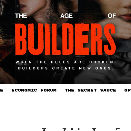
E
ECONOMIC FORUM
THE SECRET SAUCE​
OP