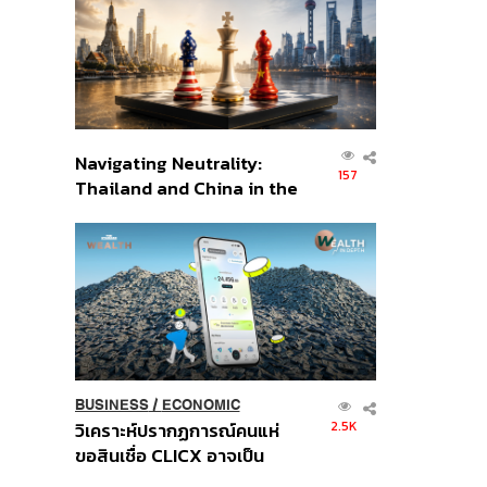
อินโดนีเซีย
Navigating Neutrality:
157
Thailand and China in the
Age of a New Global
Order
BUSINESS
/
ECONOMIC
2.5K
วิเคราะห์ปรากฏการณ์คนแห่
ขอสินเชื่อ CLICX อาจเป็น
เพียงยอดภูเขาน้ำแข็ง ของ