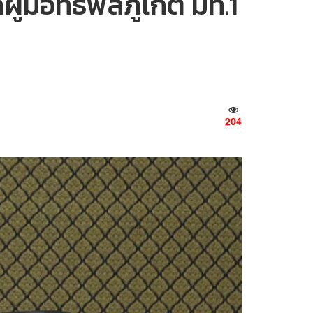
มีอิทธิพลภูเก็ต มท.1
204