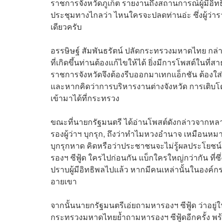
ราชการจังหวัดภูเก็ต รายงานถึงสถานการณ์ผู้มีอิทธ
ประชุมทางไกลว่า ไหนใครจะปลดท่านอ่ะ ซึ่งผู้ว่าร
เดียวครับ
อรรษิษฐ์ สัมพันธรัตน์ ปลัดกระทรวงมหาดไทย กล่าวเ
ที่เกิดขึ้นท่านต้องแก้ไขให้ได้ ยิ่งมีการโพสต์ในที
ราชการจังหวัดจึงต้องรีบออกมาเทกแอ็กชัน ต้องใส
และหากคิดว่าการบริหารงานต่างจังหวัด การเติบโตมา
เข้ามาได้ที่กระทรวง
ขณะที่นายกรัฐมนตรี ได้อ่านโพสต์ดังกล่าวจากหลายบั
รองผู้ว่าฯ บุกรุก, ถึงว่าทำไมหวงอำนาจ เหมือนหม
บุกรุกหาด คิดหรือว่าประชาชนจะไม่รู้ผลประโยชน์ หรือก
รองฯ ซีฟู้ด ใครไปก่อนกัน แบ็กใครใหญ่กว่ากัน ที่ซึ่ง
ปราบผู้มีอิทธิพลไปแล้ว หากมีคนเหล่านั้นในองค์กรของ
อายเขา
จากนั้นนายกรัฐมนตรีเอ่ยถามหารองฯ ซีฟู้ด ว่าอยู่ใน
กระทรวงมหาดไทยย้ำถามหารองฯ ซีฟู้ดอีกครั้ง พร้อม