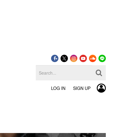
LOG IN
SIGN UP