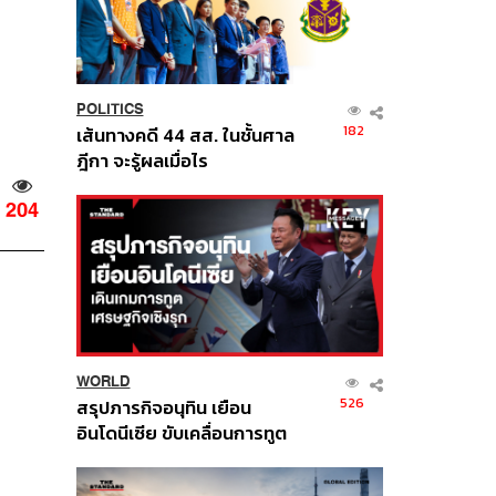
POLITICS
182
เส้นทางคดี 44 สส. ในชั้นศาล
ฎีกา จะรู้ผลเมื่อไร
204
WORLD
526
สรุปภารกิจอนุทิน เยือน
อินโดนีเซีย ขับเคลื่อนการทูต
เศรษฐกิจเชิงรุก ประกาศหุ้น
ส่วนยุทธศาสตร์ไทย –