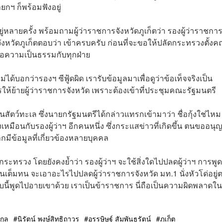
ยกฯ ก็พร้อมฟังอยู่
ายครั้ง พร้อมถามผู้ว่าราชการจังหวัดภูเก็ตว่า รองผู้ว่าราชกา
จังหวัดภูเก็ตตอบว่า เข้าครบครับ ก่อนที่จะขอให้ปลัดกระทรวงตั้ง
อความเป็นธรรมกับทุกฝ่าย
่ได้บอกว่ารองฯ ซีฟู้ดผิด เรารับข้อมูลมาเพื่อดูว่าข้อเท็จจริงเป็น
รให้ย้ายผู้ว่าราชการจังหวัด เพราะต้องเข้าที่ประชุมคณะรัฐมนตรี
็นสัตว์ทะเล ซึ่งนายกรัฐมนตรีได้กล่าวแทรกเข้ามาว่า ชื่อกุ้งใช่ไหม
อกุ้งเหมือนกับรองผู้ว่าฯ อีกคนหนึ่ง ซึ่งกระแสข่าวที่เกิดขึ้น ตนขออนุ
กมีข้อมูลที่เกี่ยวข้องหลายบุคคล
ระทรวง โดยยังคงย้ำว่า รองผู้ว่าฯ จะใช้สิ่งใดไปปลดผู้ว่าฯ การพูด
นเต็มทน จะเอาอะไรไปปลดผู้ว่าราชการจังหวัด มท.1 นั่งหัวโด่อยู่ต
นี้พูดไปอายเขาด้วย เราเป็นข้าราชการ นี่ถือเป็นความผิดพลาดใ
กูล
นิรัตน์ พงษ์สิทธิถาวร
อรรษิษฐ์ สัมพันธรัตน์
ภูเก็ต