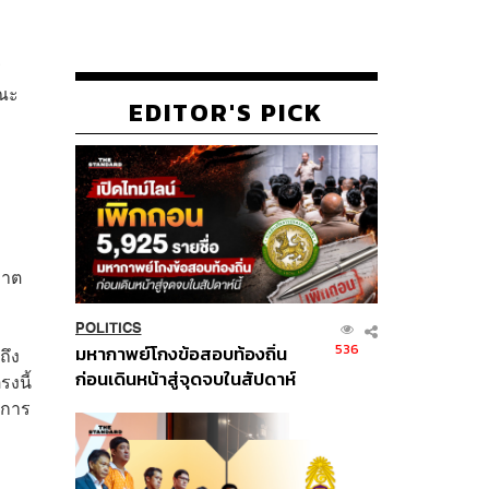
ร
คณะ
EDITOR'S PICK
ญาต
POLITICS
536
มหากาพย์โกงข้อสอบท้องถิ่น
ถึง
ก่อนเดินหน้าสู่จุดจบในสัปดาห์
รงนี้
นี้
นการ