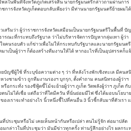
ิพลในพื้นที่จังหวัดภูเก็ตเสร็จสิ้น นายกรัฐมนตรีกล่าวถามผ่านการ
าชการจังหวัดภูเก็ตตอบกลับเพียงว่า มีท่านนายกรัฐมนตรีย้ายผมได
สริมว่า ผู้ว่าราชการจังหวัดเสมือนเป็นนายกรัฐมนตรีในพื้นที่ ปั
่สาธารณะที่กระทบถึงรัฐบาล ว่าไม่บริหารจัดการปัญหากลุ่มเทา ผู้ว่า
่ใจคนรอบตัว แก้ข่าวเพื่อไม่ให้กระทบกับรัฐบาลและนายกรัฐมนตรี
เป็นผู้ว่าฯ ก็ต้องสร้างทีมงานให้ได้ หากอะไรที่เป็นอุปสรรคก็แจ
ญชีผู้ใช้ ที่ระบุข้อความต่าง ๆ ว่า ที่หลังโรงพักเชิงทะเล มีคนสน
าหวงชามข้าว ถูกทีมงานรองฯ บุกรุก, ตั้งคำถาม คนสนิทรองผู้ว่าฯ
ระทั่ง รองซีฟู้ดขี้โม้จะย้ายผู้ว่าฯ ภูเก็ต วัดพลังผู้ว่าฯ ภูเก็ต กับ
ตนไม่ได้เชื่อ แต่ถือว่าที่ใดมีควัน ที่นั่นย่อมมีไฟ ซึ่งได้มอบนโยบา
เราจะทำอย่างไร นิ้วหนึ่งชี้ไปที่คนอื่น 3 นิ้วชี้กลับมาที่ตัวเรา แ
ที่ประชุมหรือไม่ เคยเห็นหน้ากันหรือเปล่า ตนไม่รู้จัก ต่อมาปลัด
กล่าวในที่ประชุมว่า มันมีข่าวทุกครั้ง ท่านรู้สึกอย่างไร ผลกระ