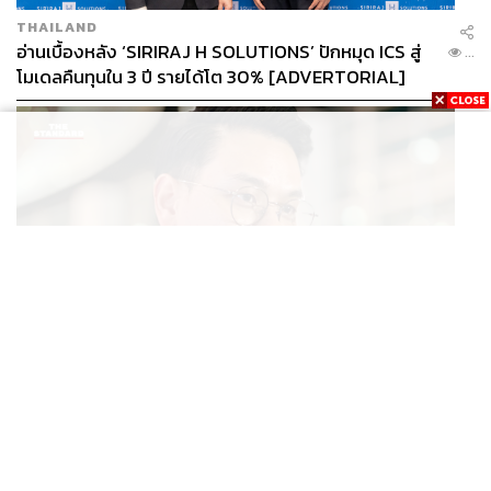
THAILAND
อ่านเบื้องหลัง ‘SIRIRAJ H SOLUTIONS’ ปักหมุด ICS สู่
...
โมเดลคืนทุนใน 3 ปี รายได้โต 30% [ADVERTORIAL]
POLITICS
ไชยชนก ย้ำรัฐบาลมีเสถียรภาพ-มั่นคง ไม่รู้กระแส 10
...
สส.กล้าธรรม ซบภูมิใจไทย ชี้ปรับ ครม. 1 ปีแค่กรอบประเมิน
โยนนายกฯ ตัดสินใจ