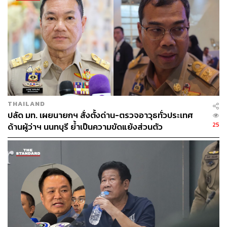
THAILAND
ปลัด มท. เผยนายกฯ สั่งตั้งด่าน-ตรวจอาวุธทั่วประเทศ
25
ด้านผู้ว่าฯ นนทบุรี ย้ำเป็นความขัดแย้งส่วนตัว