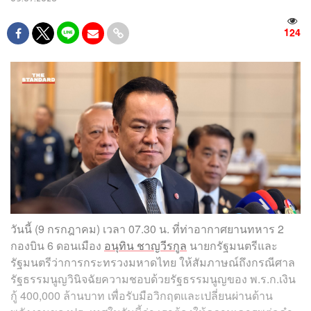
124
วันนี้ (9 กรกฎาคม) เวลา 07.30 น. ที่ท่าอากาศยานทหาร 2
กองบิน 6 ดอนเมือง
อนุทิน ชาญวีรกูล
นายกรัฐมนตรีและ
รัฐมนตรีว่าการกระทรวงมหาดไทย ให้สัมภาษณ์ถึงกรณีศาล
รัฐธรรมนูญวินิจฉัยความชอบด้วยรัฐธรรมนูญของ พ.ร.ก.เงิน
กู้ 400,000 ล้านบาท เพื่อรับมือวิกฤตและเปลี่ยนผ่านด้าน