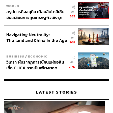
WORLD
สรุปภารกิจอนุทิน เยือนอินโดนีเซีย
565
ขับเคลื่อนการทูตเศรษฐกิจเชิงรุก
ประกาศหุ้นส่วนยุทธศาสตร์ไทย –
อินโดนีเซีย
Navigating Neutrality:
Thailand and China in the Age
209
of a New Global Order
BUSINESS
/
ECONOMIC
วิเคราะห์ปรากฏการณ์คนแห่ขอสิน
2.7K
เชื่อ CLICX อาจเป็นเพียงยอด
ภูเขาน้ำแข็ง ของปัญหาหนี้ครัว
เรือนไทยที่ถูกซุกไว้
LATEST STORIES