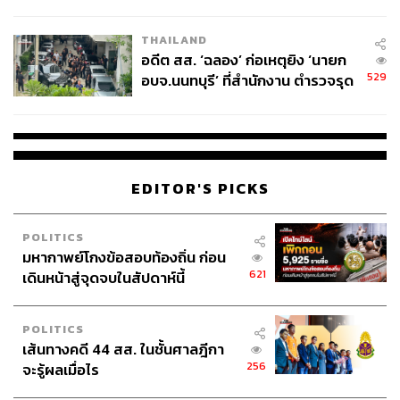
ผู้ใช้ถอดเปลี่ยนแบตเองได้ ก่อนกฎ
EU บังคับปีหน้า
THAILAND
อดีต สส. ‘ฉลอง’ ก่อเหตุยิง ‘นายก
529
อบจ.นนทบุรี’ ที่สำนักงาน ตำรวจรุด
ลงพื้นที่
EDITOR'S PICKS
POLITICS
มหากาพย์โกงข้อสอบท้องถิ่น ก่อน
621
เดินหน้าสู่จุดจบในสัปดาห์นี้
POLITICS
เส้นทางคดี 44 สส. ในชั้นศาลฎีกา
256
จะรู้ผลเมื่อไร