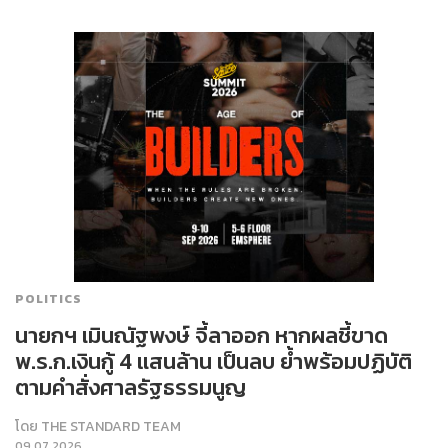
POLITICS
นายกฯ เมินณัฐพงษ์ จี้ลาออก หากผลชี้ขาด
พ.ร.ก.เงินกู้ 4 แสนล้าน เป็นลบ ย้ำพร้อมปฏิบัติ
ตามคำสั่งศาลรัฐธรรมนูญ
โดย
THE STANDARD TEAM
09.07.2026