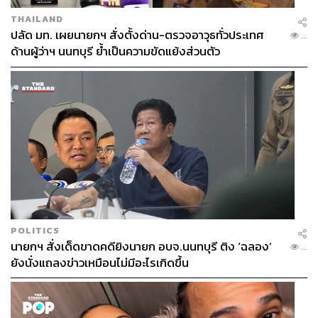
THAILAND
ปลัด มท. เผยนายกฯ สั่งตั้งด่าน-ตรวจอาวุธทั่วประเทศ
...
ด้านผู้ว่าฯ นนทบุรี ย้ำเป็นความขัดแย้งส่วนตัว
POLITICS
นายกฯ สั่งเด็ดขาดคดียิงนายก อบจ.นนทบุรี ติง ‘ฉลอง’
...
ยังนั่งแถลงข่าวเหมือนไม่มีอะไรเกิดขึ้น