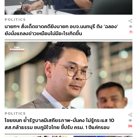
POLITICS
นายกฯ สั่งเด็ดขาดคดียิงนายก อบจ.นนทบุรี ติง ‘ฉลอง’
71
ยังนั่งแถลงข่าวเหมือนไม่มีอะไรเกิดขึ้น
POLITICS
ไชยชนก ย้ำรัฐบาลมีเสถียรภาพ-มั่นคง ไม่รู้กระแส 10
36
สส.กล้าธรรม ซบภูมิใจไทย ชี้ปรับ ครม. 1 ปีแค่กรอบ
ประเมิน โยนนายกฯ ตัดสินใจ