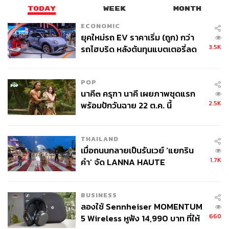
TODAY
WEEK
MONTH
ECONOMIC
ยุคใหม่รถ EV ราคาเริ่ม (ถูก) กว่า
3.5K
รถไฮบริด หลังต้นทุนแบตเตอรี่ลด
ลง - จีนแห่บุกตลาดเกิดใหม่
POP
นาคี๓ ครุฑา นาคี เผยภาพชุดแรก
2.5K
พร้อมปักวันฉาย 22 ต.ค. นี้
THAILAND
เมื่อถนนกลายเป็นรันเวย์ ‘แยกริน
1.7K
คำ’ จัด LANNA HAUTE
COUTURE กลางสายฝน
BUSINESS
ลองใช้ Sennheiser MOMENTUM
660
5 Wireless หูฟัง 14,990 บาท ที่ให้