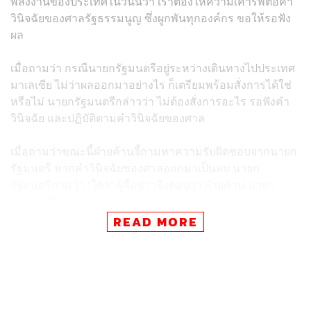
พลังงานของประเทศในวันนี้ว่า เราต้องให้ความเคารพต่อคำ
วินิจฉัยของศาลรัฐธรรมนูญ ซึ่งผูกพันทุกองค์กร ขอให้รอฟัง
ผล
เมื่อถามว่า กรณีนายกรัฐมนตรีอยู่ระหว่างเดินทางไปประเทศ
มาเลเซีย ไม่ว่าผลออกมาอย่างไร ก็เตรียมพร้อมสั่งการได้ใช่
หรือไม่ นายกรัฐมนตรีกล่าวว่า ไม่ต้องสั่งการอะไร รอฟังคำ
วินิจฉัย และปฏิบัติตามคำวินิจฉัยของศาล
เมื่อถามว่าขณะนี้ฝ่ายค้านจี้ถามหาความรับผิดชอบจากนายก
รัฐมนตรี หากคำวินิจฉัยของศาลออกมาเป็นลบ นายก
รัฐมนตรีถามว่า “ใคร” ผู้สื่อข่าวจึงตอบว่า ฝ่ายค้าน นายก
รัฐมนตรีจึงถามต่อว่า “ฝ่ายค้านคนไหน บอกด้วย จะได้รู้ที่มา
ที่ไปว่าทำไมเขาถึงถามแบบนั้น ฝ่ายค้านมีตั้ง 100 กว่าคน”
READ MORE
ทั้งนี้ คำถามดังกล่าวมีที่มาจากกรณีที่ณัฐพงษ์ เรืองปัญญา
วุฒิ ผู้นำฝ่ายค้านในสภาผู้แทนราษฎร และหัวหน้าพรรค
ประชาชน ระบุว่า หากศาลรัฐธรรมนูญวินิจฉัยว่า พ.ร.ก.เงินกู้
ดังกล่าวขัดต่อรัฐธรรมนูญ จนสะท้อนถึงความผิดพลาดร้าย