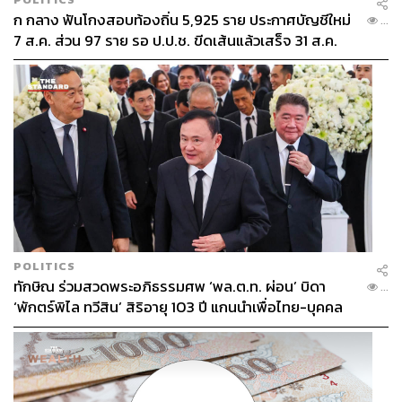
ก กลาง ฟันโกงสอบท้องถิ่น 5,925 ราย ประกาศบัญชีใหม่
...
7 ส.ค. ส่วน 97 ราย รอ ป.ป.ช. ขีดเส้นแล้วเสร็จ 31 ส.ค.
POLITICS
ทักษิณ ร่วมสวดพระอภิธรรมศพ ‘พล.ต.ท. ผ่อน’ บิดา
...
‘พักตร์พิไล ทวีสิน’ สิริอายุ 103 ปี แกนนำเพื่อไทย-บุคคล
หลากวงการร่วมอาลัย