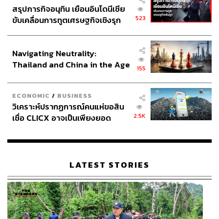
สรุปภารกิจอนุทิน เยือนอินโดนีเซีย
523
ขับเคลื่อนการทูตเศรษฐกิจเชิงรุก
ประกาศหุ้นส่วนยุทธศาสตร์ไทย –
อินโดนีเซีย
Navigating Neutrality:
Thailand and China in the Age
155
of a New Global Order
ECONOMIC
/
BUSINESS
วิเคราะห์ปรากฏการณ์คนแห่ขอสิน
2.5K
เชื่อ CLICX อาจเป็นเพียงยอด
ภูเขาน้ำแข็ง ของปัญหาหนี้ครัว
เรือนไทยที่ถูกซุกไว้
LATEST STORIES