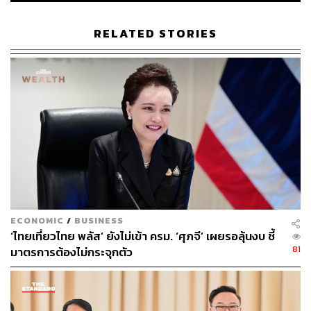
มากยิ่งขึ้น ขณะเดียวกันกระทรวงยุติธรรมเสนอร่างพระราช
บัญญัติแก้ไขเพิ่มเติมประมวลกฎหมายวิธีพิจารณาความ
RELATED STORIES
อาญา เพื่อเพิ่มมาตรการคุ้มครองผู้เสียหายในคดีเพศและคดี
ที่ส่งผลกระทบต่อจิตใจอย่างรุนแรงในทุกขั้นตอนของ
กระบวนการยุติธรรม
กระทรวงเกษตรและสหกรณ์เสนอให้ความเห็นชอบร่าง
บันทึกความเข้าใจว่าด้วยความร่วมมือในโครงการภายใต้
กองทุนพิเศษแม่โขง-ล้านช้าง ประจำปี 2567 เพื่อสนับสนุน
ความร่วมมือในระดับภูมิภาค
ขณะที่กระทรวงคมนาคมเสนอการรับรองปฏิญญาระดับ
รัฐมนตรีเอเชียและแปซิฟิกว่าด้วยการบินพลเรือน ที่จัดขึ้น ณ
ECONOMIC
/
BUSINESS
กรุงนิวเดลี ประเทศอินเดีย ส่วนกระทรวงสาธารณสุขเสนอให้
‘ไทยเที่ยวไทย พลัส’ ยังไม่เข้า ครม. ‘ศุภจี’ เผยรอลุ้นงบ ชี้
รับรองปฏิญญา COP28 ว่าด้วยสภาพภูมิอากาศและสุขภาพ
81
มาตรการต้องไม่กระจุกตัว
เพื่อร่วมขับเคลื่อนเป้าหมายด้านสาธารณสุขในบริบทของ
การเปลี่ยนแปลงสภาพภูมิอากาศ
กระทรวงแรงงานเสนอการปรับค่าจ้างชดเชยให้แก่ลูกจ้างที่