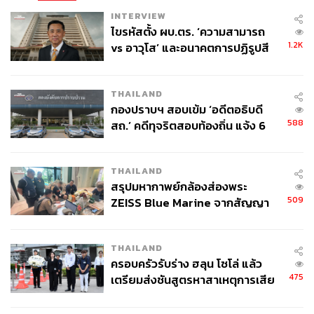
INTERVIEW
ไขรหัสตั้ง ผบ.ตร. ‘ความสามารถ
1.2K
vs อาวุโส’ และอนาคตการปฏิรูปสี
กากี กับ พล.ต.อ. เอก อังสนานนท์
THAILAND
กองปราบฯ สอบเข้ม ‘อดีตอธิบดี
588
สถ.’ คดีทุจริตสอบท้องถิ่น แจ้ง 6
ข้อหาหนัก จ่อชง ป.ป.ช. 12 ส.ค. นี้
THAILAND
สรุปมหากาพย์กล้องส่องพระ
509
ZEISS Blue Marine จากสัญญา
ผลิต 8.3 ล้าน สู่ข้อพิพาท ‘มา
เวลล์ฯ’ ฟ้อง ‘โทน บางแค’ ผิดนัด
THAILAND
จ่ายหนี้-แอบระบุแบรนด์
ครอบครัวรับร่าง ฮลุน โซโล่ แล้ว
475
เตรียมส่งชันสูตรหาสาเหตุการเสีย
ชีวิต