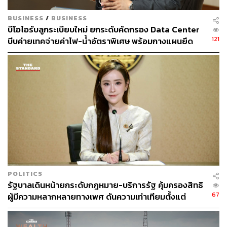
BUSINESS
/
BUSINESS
บีโอไอรับลูกระเบียบใหม่ ยกระดับคัดกรอง Data Center
169
121
บีบค่ายเทคจ่ายค่าไฟ-น้ำอัตราพิเศษ พร้อมกางแผนยึด
ประโยชน์ประเทศเป็นหลัก
ABOUT THE AUTHOR
THE STANDARD TEAM
กองบรรณาธิการ THE STANDARD
POLITICS
รัฐบาลเดินหน้ายกระดับกฎหมาย-บริการรัฐ คุ้มครองสิทธิ
67
ผู้มีความหลากหลายทางเพศ ดันความเท่าเทียมตั้งแต่
หลักสูตรในห้องเรียนถึงที่ทำงาน