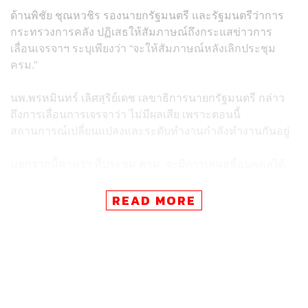
ด้านพิชัย ชุณหวชิร รองนายกรัฐมนตรี และรัฐมนตรีว่าการ
กระทรวงการคลัง ปฏิเสธให้สัมภาษณ์ถึงกระแสข่าวการ
เลื่อนเจรจาฯ ระบุเพียงว่า “จะให้สัมภาษณ์หลังเลิกประชุม
ครม.”
นพ.พรหมินทร์ เลิศสุริย์เดช เลขาธิการนายกรัฐมนตรี กล่าว
ถึงการเลื่อนการเจรจาว่า ไม่มีผลเสีย เพราะตอนนี้
สถานการณ์เปลี่ยนแปลงและระดับทำงานกำลังทำงานกันอยู่
นอกจากนี้คาดว่า ที่ประชุม ครม. จะมีการเสนอชื่อบุคคลได้
รับคัดเลือกขึ้นดำรงตำแหน่งประธานกรรมการธนาคารแห่ง
ประเทศไทย (ธปท.) หากไม่ทันในวันนี้คาดว่าจะเสนอครม.
READ MORE
ภายในวันที่ 29 เมษายน 68 หลังจากที่คณะกรรมการคัดเลือก
ประธานบอร์ด ธปท. ได้เห็นชอบ เมื่อวันที่ 28 กุมภาพันธ์ที่
ผ่านมา
สำหรับวาระเพื่อพิจารณาที่น่าสนใจ ได้แก่ กระทรวงการคลัง
เสนอการกู้เงินเพื่อดำเนินการ 2 โครงการ ได้แก่ การกู้เงิน