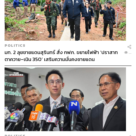
POLITICS
มท. 2 ลุยชายแดนสุรินทร์ สั่ง กฟภ. ขยายไฟฟ้า ‘ปราสาท
...
ตาควาย–เนิน 350’ เสริมความมั่นคงชายแดน
POLITICS