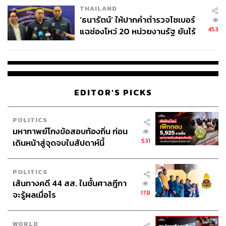
THAILAND
‘ธนารัตน์’ ให้ปากคำตำรวจไซเบอร์
453
แฉช่องโหว่ 20 หน่วยงานรัฐ ยันไร้
นัยทางการเมือง
EDITOR'S PICKS
POLITICS
มหากาพย์โกงข้อสอบท้องถิ่น ก่อน
531
เดินหน้าสู่จุดจบในสัปดาห์นี้
POLITICS
เส้นทางคดี 44 สส. ในชั้นศาลฎีกา
178
จะรู้ผลเมื่อไร
WORLD