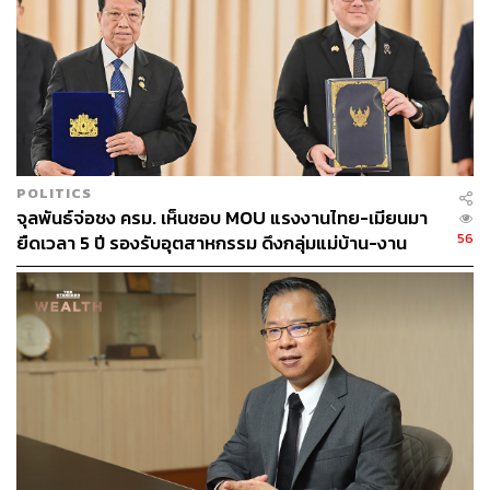
ได้รับผลกระทบจากการปรับอัตราแรกบรรจุของรัฐวิสาหกิจ
ขณะที่กระทรวงพาณิชย์เสนอการกำหนดสินค้าควบคุมเพิ่ม
เติม ตามพระราชบัญญัติว่าด้วยราคาสินค้าและบริการ พ.ศ.
2542 เพื่อให้สามารถควบคุมราคาสินค้าที่อ่อนไหวต่อ
เศรษฐกิจได้อย่างมีประสิทธิภาพ
ผู้สื่อข่าวรายงานว่า ในการประชุม ครม. มีการแจ้งลาการ
POLITICS
ประชุม 3 คน ได้แก่ พล.ต.อ.เพิ่มพูน ชิดชอบ รัฐมนตรีว่าการ
จุลพันธ์จ่อชง ครม. เห็นชอบ MOU แรงงานไทย-เมียนมา
กระทรวงศึกษาธิการ, สุชาติ ชมกลิ่น รัฐมนตรีช่วยว่าการ
56
ยืดเวลา 5 ปี รองรับอุตสาหกรรม ดึงกลุ่มแม่บ้าน-งาน
กระทรวงพาณิชย์ และเผ่าภูมิ โรจนสกุล รัฐมนตรีช่วยว่าการ
อิสระเข้าสู่ระบบประกันสังคม
กระทรวงคลัง
TAGS:
พิชัย ชุณหวชิร
คณะรัฐมนตรี
แพทองธาร ชินวัตร
หมอมิ้ง-นพ.พรหมินทร์ เลิศสุริย์เดช