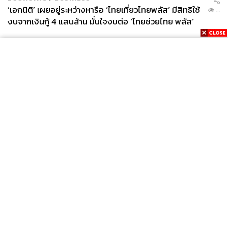
‘เอกนิติ’ เผยอยู่ระหว่างหารือ ‘ไทยเที่ยวไทยพลัส’ มีสิทธิใช้
...
งบจากเงินกู้ 4 แสนล้าน มั่นใจงบต่อ ‘ไทยช่วยไทย พลัส’
เฟส 2 มีเพียงพอ
News
Wealth
Pop
Podcast
Video
Now
Opinion
Careers
Events
Privacy
About
Contact
Policy
FOR
ADVERTISING
MEMBERSHIP