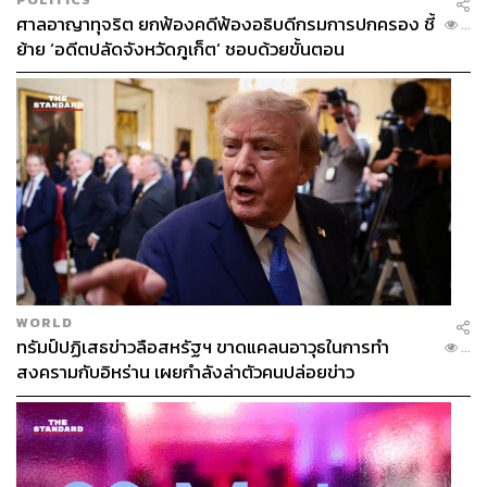
ศาลอาญาทุจริต ยกฟ้องคดีฟ้องอธิบดีกรมการปกครอง ชี้
...
ย้าย ‘อดีตปลัดจังหวัดภูเก็ต’ ชอบด้วยขั้นตอน
WORLD
ทรัมป์ปฏิเสธข่าวลือสหรัฐฯ ขาดแคลนอาวุธในการทำ
...
สงครามกับอิหร่าน เผยกำลังล่าตัวคนปล่อยข่าว