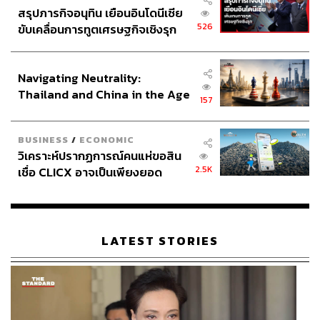
สรุปภารกิจอนุทิน เยือนอินโดนีเซีย
526
ขับเคลื่อนการทูตเศรษฐกิจเชิงรุก
ประกาศหุ้นส่วนยุทธศาสตร์ไทย –
อินโดนีเซีย
Navigating Neutrality:
Thailand and China in the Age
157
of a New Global Order
BUSINESS
/
ECONOMIC
วิเคราะห์ปรากฏการณ์คนแห่ขอสิน
2.5K
เชื่อ CLICX อาจเป็นเพียงยอด
ภูเขาน้ำแข็ง ของปัญหาหนี้ครัว
เรือนไทยที่ถูกซุกไว้
LATEST STORIES