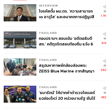
INTERVIEW
ไขรหัสตั้ง ผบ.ตร. ‘ความสามารถ
1.7K
vs อาวุโส’ และอนาคตการปฏิรูปสี
กากี กับ พล.ต.อ. เอก อังสนานนท์
THAILAND
กองปราบฯ สอบเข้ม ‘อดีตอธิบดี
613
สถ.’ คดีทุจริตสอบท้องถิ่น แจ้ง 6
ข้อหาหนัก จ่อชง ป.ป.ช. 12 ส.ค. นี้
THAILAND
สรุปมหากาพย์กล้องส่องพระ
592
ZEISS Blue Marine จากสัญญา
ผลิต 8.3 ล้าน สู่ข้อพิพาท ‘มา
เวลล์ฯ’ ฟ้อง ‘โทน บางแค’ ผิดนัด
THAILAND
จ่ายหนี้-แอบระบุแบรนด์
‘ธนารัตน์’ ให้ปากคำตำรวจไซเบอร์
492
แฉช่องโหว่ 20 หน่วยงานรัฐ ยันไร้
นัยทางการเมือง