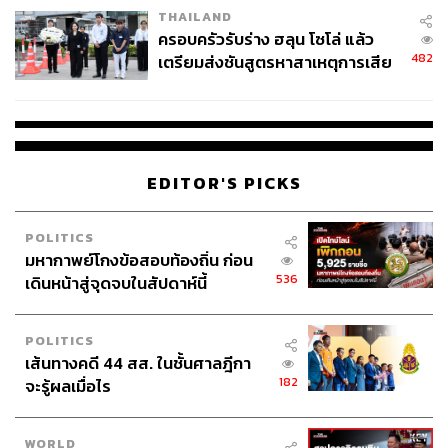
THAILAND
ครอบครัวรับร่าง ฮลุน โซโล่ แล้ว
482
เตรียมส่งชันสูตรหาสาเหตุการเสีย
ชีวิต
EDITOR'S PICKS
POLITICS
มหากาพย์โกงข้อสอบท้องถิ่น ก่อน
536
เดินหน้าสู่จุดจบในสัปดาห์นี้
POLITICS
เส้นทางคดี 44 สส. ในชั้นศาลฎีกา
182
จะรู้ผลเมื่อไร
WORLD