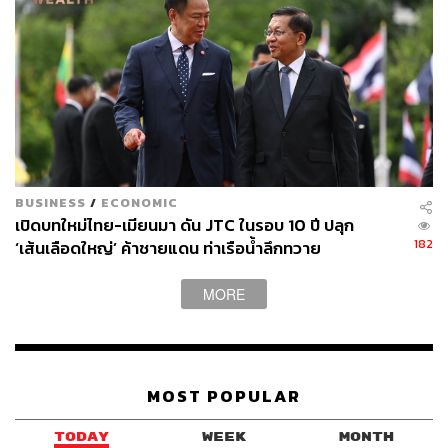
BUSINESS
/
ECONOMIC
เปิดบทใหม่ไทย-เมียนมา ดัน JTC ในรอบ 10 ปี ปลุก
182
‘เส้นเลือดใหญ่’ ค้าชายแดน ท่าเรือน้ำลึกทวาย
MORE
MOST POPULAR
TODAY
WEEK
MONTH