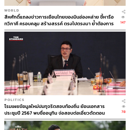
WORLD
สีหศักดิ์แถลงข่าวการเยือนไทยของมินอ่องหล่าย ชี้หารือ
147
ทวิภาคี ครอบคลุม สร้างสรรค์ ตรงไปตรงมา ย้ำต้องการ
ให้เมียนมากลับสู่อาเซียน
POLITICS
โรมเผยข้อมูลใหม่ปมทุจริตสอบท้องถิ่น ย้อนเอกสาร
78
ประชุมปี 2567 พบชื่ออนุทิน จ่อสอบต่อเอี่ยวตัดตอน
ม.บูรพา หรือไม่