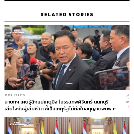
RELATED STORIES
POLITICS
นายกฯ เผยรู้สึกแย่เหตุยิง ในรร.เทพศิรินทร์ นนทบุรี
1
เสียใจกับผู้เสียชีวิต ชี้เป็นเหตุรัฐไม่ต่อใบอนุญาตพกพา-
ครอบครองปืน