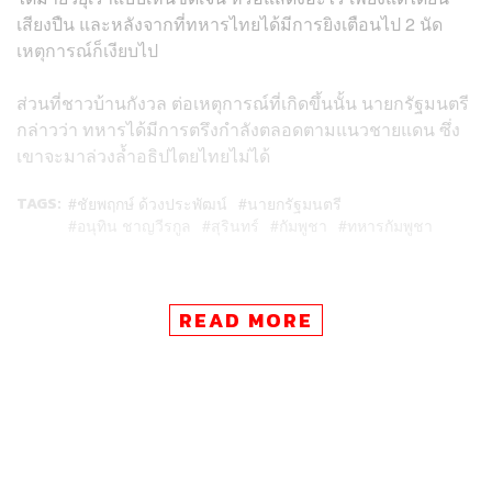
เสียงปืน และหลังจากที่ทหารไทยได้มีการยิงเตือนไป 2 นัด
เหตุการณ์ก็เงียบไป
ส่วนที่ชาวบ้านกังวล ต่อเหตุการณ์ที่เกิดขึ้นนั้น นายกรัฐมนตรี
กล่าวว่า ทหารได้มีการตรึงกำลังตลอดตามแนวชายแดน ซึ่ง
เขาจะมาล่วงล้ำอธิปไตยไทยไม่ได้
TAGS:
ชัยพฤกษ์ ด้วงประพัฒน์
นายกรัฐมนตรี
อนุทิน ชาญวีรกูล
สุรินทร์
กัมพูชา
ทหารกัมพูชา
READ MORE
124