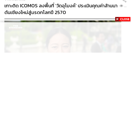
เกาะติด ICOMOS ลงพื้นที่ ‘วัดอุโมงค์’ ประเมินคุณค่าล้านนา
...
ดันเชียงใหม่สู่มรดกโลกปี 2570
THAILAND
ปลัด ทส. จ่อตั้งคณะทำงานร่วมแก้ปัญหาสารพิษในแม่น้ำ
...
ข้ามพรมแดนไทย-เมียนมา เล็งเริ่มถกนัดแรก ส.ค.นี้