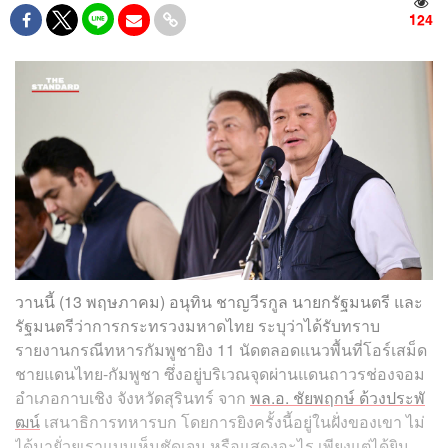
124
วานนี้ (13 พฤษภาคม) อนุทิน ชาญวีรกูล นายกรัฐมนตรี และ
รัฐมนตรีว่าการกระทรวงมหาดไทย ระบุว่าได้รับทราบ
รายงานกรณีทหารกัมพูชายิง 11 นัดตลอดแนวพื้นที่โอร์เสม็ด
ชายแดนไทย-กัมพูชา ซึ่งอยู่บริเวณจุดผ่านแดนถาวรช่องจอม
อำเภอกาบเชิง จังหวัดสุรินทร์ จาก
พล.อ. ชัยพฤกษ์ ด้วงประพั
ฒน์
เสนาธิการทหารบก โดยการยิงครั้งนี้อยู่ในฝั่งของเขา ไม่
ได้มายั่วยุเราแบบเห็นชัดเจน หรือแสดงอะไร เพียงแต่ได้ยิน