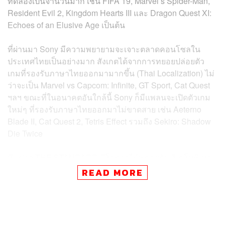
ทดลองเป็นจำนวนมาก เช่น FIFA 19, Marvel’s Spider-Man,
Resident Evil 2, Kingdom Hearts III และ Dragon Quest XI:
Echoes of an Elusive Age เป็นต้น
ที่ผ่านมา Sony มีความพยายามจะเจาะตลาดคอนโซลใน
ประเทศไทยเป็นอย่างมาก สังเกตได้จากการทยอยปล่อยตัว
เกมที่รองรับภาษาไทยออกมามากขึ้น (Thai Localization) ไม่
ว่าจะเป็น Marvel vs Capcom: Infinite, GT Sport, Cat Quest
ฯลฯ ขณะที่ในอนาคตอันใกล้นี้ Sony ก็มีแพลนจะเปิดตัวเกม
ใหม่ๆ ที่รองรับภาษาไทยออกมาไม่ขาดสาย เช่น Aeterno
Blade II, Cat Quest 2, Tetris Effect รวมถึง Sekiro: Shadow
Die Twice
ทีมข่าว THE STANDARD มีโอกาสได้พูดคุยกับ ฮิเดโทชิ ทา
คิกาวา ผู้บริหารโซนี่ คอมพิวเตอร์ เอนเตอร์เทนเมนต์ ประจำ
READ MORE
ภาคพื้น
เอเชียตะวันออกเฉียงใต้ โดยฮิเดโทชิบอกกับเราว่า
ไทยเป็นหนึ่งในตลาดเกมคอนโซลที่มีศักยภาพมาก มีการ
เติบโตของตลาดที่รวดเร็ว และเป็นสาเหตุที่ทำให้ Sony เลือก
มาจัดงาน PlayStation Experience 2018 South East Asia ที่