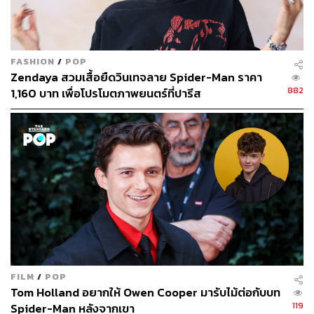
FASHION
/
POP
Zendaya สวมเสื้อยืดวินเทจลาย Spider-Man ราคา
882
1,160 บาท เพื่อโปรโมตภาพยนตร์ที่ปารีส
FILM
/
POP
Tom Holland อยากให้ Owen Cooper มารับไม้ต่อกับบท
119
Spider-Man หลังจากเขา