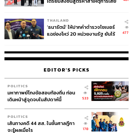
เตรียมส่งชันสูตรหาสาเหตุการเสีย
ชีวิต
THAILAND
‘ธนารัตน์’ ให้ปากคำตำรวจไซเบอร์
477
แฉช่องโหว่ 20 หน่วยงานรัฐ ยันไร้
นัยทางการเมือง
EDITOR'S PICKS
POLITICS
มหากาพย์โกงข้อสอบท้องถิ่น ก่อน
533
เดินหน้าสู่จุดจบในสัปดาห์นี้
POLITICS
เส้นทางคดี 44 สส. ในชั้นศาลฎีกา
178
จะรู้ผลเมื่อไร