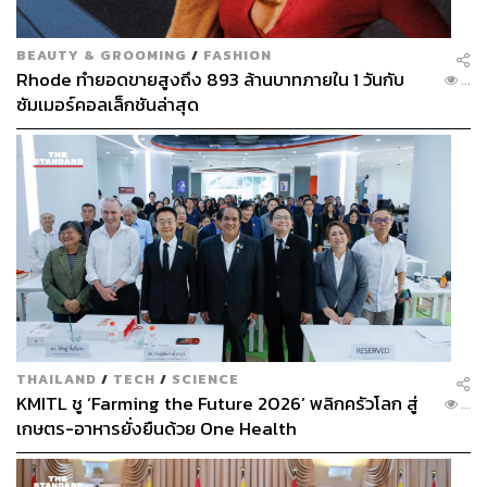
BEAUTY & GROOMING
/
FASHION
Rhode ทำยอดขายสูงถึง 893 ล้านบาทภายใน 1 วันกับ
...
ซัมเมอร์คอลเล็กชันล่าสุด
THAILAND
/
TECH
/
SCIENCE
KMITL ชู ‘Farming the Future 2026’ พลิกครัวโลก สู่
...
เกษตร-อาหารยั่งยืนด้วย One Health