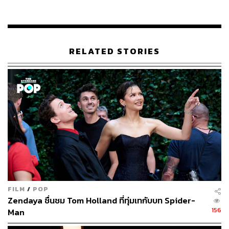
รวมงานได้บริเวณหน้างาน หรือติดตามรายละเอียดเพิ่มเติม
ได้ที่
\asia.playstation.com/en-th/events/playstation-experie
nce-sea
RELATED STORIES
พิสูจน์อักษร:
ภาวิกา ขันติศรีสกุล
TAGS:
Kingdom Hearts II
Dragon Quest XI: Echoes of an Elusive Age
Marvel vs Capcom: Infinite
GT Sport
Sony
Cat Quest
Spider-Man
Aeterno Blade II
Playstation
Cat Quest 2
PlayStation Experience 2018
Tetris Effect
PlayStation Experience
Sekiro: Shadow Die Twice
FIFA 19
Resident Evil 2
FILM
/
POP
Zendaya ชื่นชม Tom Holland ที่ทุ่มเทกับบท Spider-
156
Man