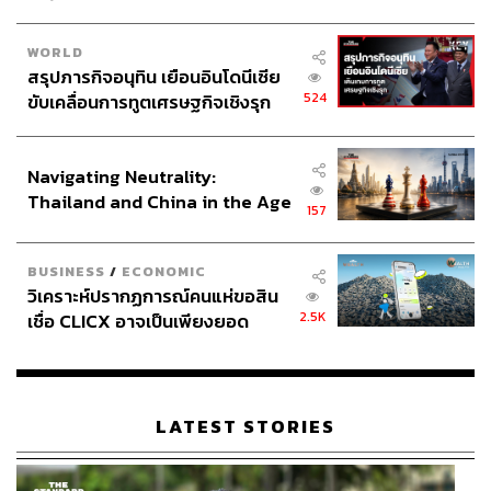
WORLD
สรุปภารกิจอนุทิน เยือนอินโดนีเซีย
524
ขับเคลื่อนการทูตเศรษฐกิจเชิงรุก
ประกาศหุ้นส่วนยุทธศาสตร์ไทย –
อินโดนีเซีย
Navigating Neutrality:
Thailand and China in the Age
157
of a New Global Order
BUSINESS
/
ECONOMIC
วิเคราะห์ปรากฏการณ์คนแห่ขอสิน
2.5K
เชื่อ CLICX อาจเป็นเพียงยอด
ภูเขาน้ำแข็ง ของปัญหาหนี้ครัว
เรือนไทยที่ถูกซุกไว้
LATEST STORIES