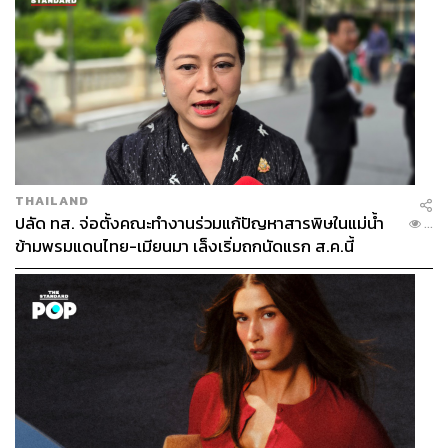
THAILAND
ปลัด ทส. จ่อตั้งคณะทำงานร่วมแก้ปัญหาสารพิษในแม่น้ำ
...
ข้ามพรมแดนไทย-เมียนมา เล็งเริ่มถกนัดแรก ส.ค.นี้