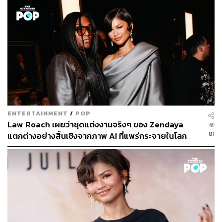
111
ABOUT THE AUTHOR
ปณชัย อารีเพิ่มพร
นักการตลาดผู้ฝักใฝ่ในแวดวงนวัตกรรมและ
เทคโนโลยี แต่บางทีก็เผลอมีใจให้วัฒนธรรม
POP อยู่ร่ำไป ใช้เวลาว่างไปกับการเสพศิลป์
และเฝ้ามองปรากฏการณ์ทางสังคม
ENTERTAINMENT
/
POP
Law Roach เผยว่าชุดแต่งงานจริงๆ ของ Zendaya
ABOUT THE AUTHOR
81
แตกต่างอย่างสิ้นเชิงจากภาพ AI ที่แพร่กระจายในโลก
ดิษยุตม์ ธนบุญชัย
ออนไลน์
บรรณาธิการข่าวกีฬา สำนักข่าว THE
STANDARD