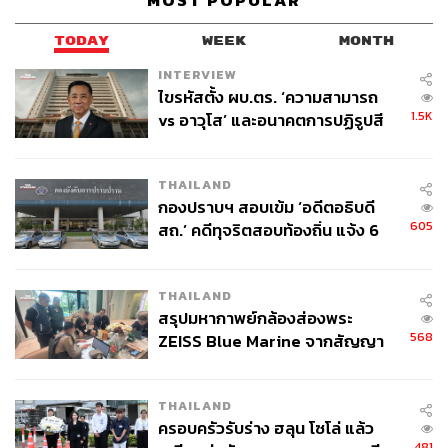
MOST POPULAR
TODAY
WEEK
MONTH
INTERVIEW
ไขรหัสตั้ง ผบ.ตร. ‘ความสามารถ
1.5K
vs อาวุโส’ และอนาคตการปฏิรูปสี
กากี กับ พล.ต.อ. เอก อังสนานนท์
THAILAND
กองปราบฯ สอบเข้ม ‘อดีตอธิบดี
605
สถ.’ คดีทุจริตสอบท้องถิ่น แจ้ง 6
ข้อหาหนัก จ่อชง ป.ป.ช. 12 ส.ค. นี้
THAILAND
สรุปมหากาพย์กล้องส่องพระ
568
ZEISS Blue Marine จากสัญญา
ผลิต 8.3 ล้าน สู่ข้อพิพาท ‘มา
เวลล์ฯ’ ฟ้อง ‘โทน บางแค’ ผิดนัด
THAILAND
จ่ายหนี้-แอบระบุแบรนด์
ครอบครัวรับร่าง ฮลุน โซโล่ แล้ว
481