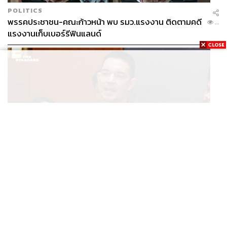
POLITICS
พรรคประชาชน-คณะก้าวหน้า พบ รมว.แรงงาน ติดตามคดี
...
แรงงานเก็บเบอร์รีฟินแลนด์
THAILAND
โฆษก ทบ. ย้ำชายแดนไทย-กัมพูชายังปกติ เฝ้าระวัง 24
...
ชั่วโมง มั่นใจไทยไม่เสียเปรียบเวทีโลก หลังกัมพูชายื่น UN
รับรอง MOU43