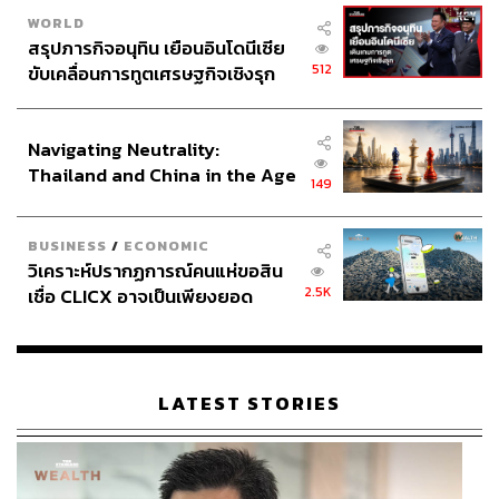
WORLD
สรุปภารกิจอนุทิน เยือนอินโดนีเซีย
512
ขับเคลื่อนการทูตเศรษฐกิจเชิงรุก
ประกาศหุ้นส่วนยุทธศาสตร์ไทย –
อินโดนีเซีย
Navigating Neutrality:
Thailand and China in the Age
149
of a New Global Order
BUSINESS
/
ECONOMIC
วิเคราะห์ปรากฏการณ์คนแห่ขอสิน
2.5K
เชื่อ CLICX อาจเป็นเพียงยอด
ภูเขาน้ำแข็ง ของปัญหาหนี้ครัว
เรือนไทยที่ถูกซุกไว้
LATEST STORIES