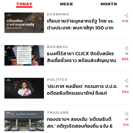
TODAY
WEEK
MONTH
ECONOMIC
เทียบรายจ่ายบุคลากรรัฐ ไทย vs.
1K
ต่างประเทศ: พบภาษีทุก 100 บาท
ของคนไทยใช้ไปกับข้าราชการเฉียด
40 บาท
BUSINESS
แบงก์ไร้สาขา CLICX ปิดรับสมัคร
895
สินเชื่อชั่วคราว พร้อมส่งสัญญาณ
เตือนกลุ่มกู้เงินผิดวัตถุประสงค์-ให้
ข้อมูลเท็จ เตรียมดำเนินคดีเด็ดขาด
POLITICS
‘ประภาศ คงเอียด’ กรรมการ ป.ป.ช.
564
อดีตอธิบดีกรมธนารักษ์ ถึงแก่
อนิจกรรม
THAILAND
กองปราบฯ สอบเข้ม ‘อดีตอธิบดี
514
สถ.’ คดีทุจริตสอบท้องถิ่น แจ้ง 6
ข้อหาหนัก จ่อชง ป.ป.ช. 12 ส.ค. นี้