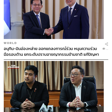
WORLD
อนุทิน-มินอ่องหล่าย ออกแถลงการณ์ร่วม หนุนความร่วม
...
มือรอบด้าน ยกระดับปราบอาชญากรรมข้ามชาติ แก้ปัญหา
หมอกควัน-มลพิษทางน้ำ