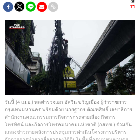
71
วันนี้ (4 เม.ย.) พลตำรวจเอก อัศวิน ขวัญเมือง ผู้ว่าราชการ
กรุงเทพมหานคร พร้อมด้วย นายฐากร ตัณฑสิทธิ์ เลขาธิการ
สำนักงานคณะกรรมการกิจการกระจายเสียง กิจการ
โทรทัศน์ และกิจการโทรคมนาคมแห่งชาติ (กสทช.) ร่วมกัน
แถลงข่าวภายหลังการประชุมการดำเนินโครงการบริหาร
จัดการการนำสายสื่อสารลงใต้ดินในพื้นที่กรุงเทพมหานคร