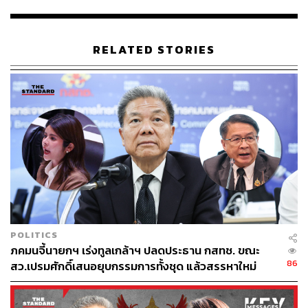
RELATED STORIES
71
ABOUT THE AUTHOR
THE STANDARD TEAM
กองบรรณาธิการ THE STANDARD
ABOUT THE PHOTOGRAPHER
ทรงพล จั่นลา
POLITICS
ภคมนจี้นายกฯ เร่งทูลเกล้าฯ ปลดประธาน กสทช. ขณะ
Video Director ประจำสำนักข่าว THE
STANDARD
86
สว.เปรมศักดิ์เสนอยุบกรรมการทั้งชุด แล้วสรรหาใหม่