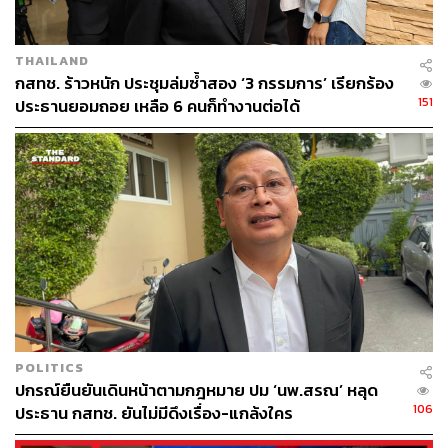
THAILAND
กสทช. ร้าวหนัก ประชุมล่มซ้ำสอง ‘3 กรรมการ’ เรียกร้อง
151
ประธานยอมถอย เหลือ 6 คนก็ทำงานต่อได้
POLITICS
ปกรณ์ยืนยันเดินหน้าตามกฎหมาย ปม ‘นพ.สรณ’ หลุด
106
ประธาน กสทช. ยันไม่มีดึงเรื่อง-แกล้งใคร