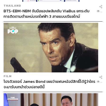
THAILAND
BTS-EBM-NBM จับมือแอปพลิเคชัน ViaBus ยกระดับ
...
การติดตามตำแหน่งรถไฟฟ้า 3 สายแบบเรียลไทม์
FILM
โปรดิวเซอร์ James Bond เผยว่าแฟนหนังมีสิทธิ์ได้รู้ว่าใคร
...
จะมารับบทนำช่วงปลายปีนี้