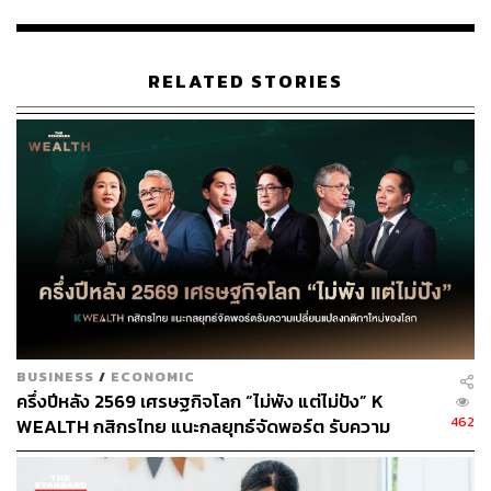
และมองว่าการแก้หนี้ครัวเรือนปัจจุบันไม่เหมือนกับช่วงปี
2540 ซึ่งลูกหนี้มีไม่กี่ราย ส่วนใหญ่เป็นรายใหญ่ แต่ปัจจุบันมี
หลายล้านบัญชี ทำให้การแก้หนี้ตอนนี้เป็นเรื่องยากกว่า
RELATED STORIES
เชื่อ! ส่งออก-ท่องเที่ยวดีขึ้นในปลายปี แม้บาทแข็ง
สำหรับประเด็นเรื่องอัตราแลกเปลี่ยน พิชัยกล่าวว่า ได้มีการ
พูดคุยแลกเปลี่ยนกันถึงผลกระทบของการแข็งค่าของเงินบาท
ที่มีผลต่อการส่งออก โดยก็มีการวิเคราะห์กันว่าการส่งออก
จะเป็นอย่างไร ซึ่งการแข็งค่าของเงินบาทไม่น่าจะมีผลกระ
ทบ ‘เชิงปริมาณ’ ซึ่งโดยส่วนตัวมองว่าการส่งออกของไทยจะ
ดีขึ้นในไตรมาสที่ 4 เช่นเดียวกับการท่องเที่ยว
BUSINESS
/
ECONOMIC
พร้อมทั้งย้ำว่าให้อิสระ ธปท. เป็นผู้ดูแล เนื่องจากการดูแลค่า
ครึ่งปีหลัง 2569 เศรษฐกิจโลก “ไม่พัง แต่ไม่ปัง” K
462
เงินต้องใช้มาตรการและเครื่องมือหลายอย่าง
WEALTH กสิกรไทย แนะกลยุทธ์จัดพอร์ต รับความ
เปลี่ยนแปลงกติกาใหม่ของโลก
พิชัยกล่าวอีกว่า ตนเองและผู้ว่าฯ แบงก์ชาติ เตรียมจะมีการ