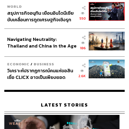
WORLD
สรุปภารกิจอนุทิน เยือนอินโดนีเซีย
550
ขับเคลื่อนการทูตเศรษฐกิจเชิงรุก
ประกาศหุ้นส่วนยุทธศาสตร์ไทย –
อินโดนีเซีย
Navigating Neutrality:
Thailand and China in the Age
186
of a New Global Order
ECONOMIC
/
BUSINESS
วิเคราะห์ปรากฏการณ์คนแห่ขอสิน
2.6K
เชื่อ CLICX อาจเป็นเพียงยอด
ภูเขาน้ำแข็ง ของปัญหาหนี้ครัว
เรือนไทยที่ถูกซุกไว้
LATEST STORIES