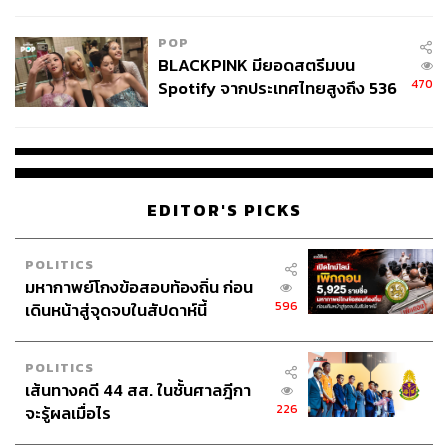
College Football
POP
BLACKPINK มียอดสตรีมบน
470
Spotify จากประเทศไทยสูงถึง 536
ล้านครั้ง ตลอด 10 ปีที่ผ่านมา
EDITOR'S PICKS
POLITICS
มหากาพย์โกงข้อสอบท้องถิ่น ก่อน
596
เดินหน้าสู่จุดจบในสัปดาห์นี้
POLITICS
เส้นทางคดี 44 สส. ในชั้นศาลฎีกา
226
จะรู้ผลเมื่อไร