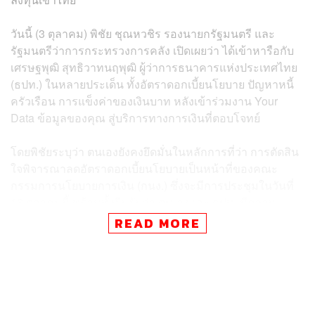
วันนี้ (3 ตุลาคม) พิชัย ชุณหวชิร รองนายกรัฐมนตรี และ
รัฐมนตรีว่าการกระทรวงการคลัง เปิดเผยว่า ได้เข้าหารือกับ
เศรษฐพุฒิ สุทธิวาทนฤพุฒิ ผู้ว่าการธนาคารแห่งประเทศไทย
(ธปท.) ในหลายประเด็น ทั้งอัตราดอกเบี้ยนโยบาย ปัญหาหนี้
ครัวเรือน การแข็งค่าของเงินบาท หลังเข้าร่วมงาน Your
Data ข้อมูลของคุณ สู่บริการทางการเงินที่ตอบโจทย์
โดยพิชัยระบุว่า ตนเองยังคงยึดมั่นในหลักการที่ว่า การตัดสิน
ใจพิจารณาลดอัตราดอกเบี้ยนโยบายเป็นหน้าที่ของคณะ
กรรมการนโยบายการเงิน (กนง.) ซึ่งจะมีการประชุมในวันที่
16 ตุลาคมนี้ พร้อมทั้งยืนยันว่า ตนเองและ ธปท. มีความ
เข้าใจกันดีอยู่แล้ว
READ MORE
นอกจากนี้พิชัยยังมองว่า การลดอัตราดอกเบี้ยไม่กี่ Basis
Points มีผลไม่เยอะ แต่การเข้าถึงแหล่งเงินทุนของประชาชน
และการเพิ่มสภาพคล่องให้กับประชาชนเป็นเรื่องสำคัญ
มากกว่า