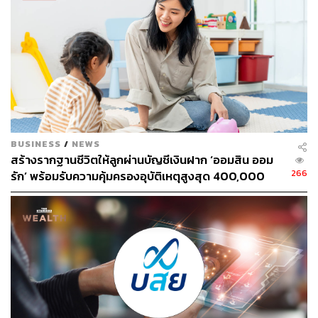
หารือกันอีกครั้งภายในเดือนนี้แบบลงลึกในประเด็นต่างๆ รวม
ถึงเรื่องกรอบเป้าหมายเงินเฟ้อ
สามารถติดตาม THE STANDARD WEALTH
ผ่านแอปพลิเคชันต่างๆ ที่คุณสะดวกหรือใช้งานอยู่แล้วได้เลย
BUSINESS
/
NEWS
สร้างรากฐานชีวิตให้ลูกผ่านบัญชีเงินฝาก ‘ออมสิน ออม
266
รัก’ พร้อมรับความคุ้มครองอุบัติเหตุสูงสุด 400,000
TAGS:
สินเชื่อ
ดอกเบี้ย
เศรษฐพุฒิ สุทธิวาทนฤพุฒิ
พิชัย ชุณหวชิร
ขาดสภาพคล่อง
บาท ดอกเบี้ยรับเต็ม ไม่เสียภาษี [Advertorial]