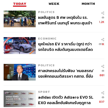
TODAY
WEEK
MONTH
POLITICS
ผลชันสูตร 8 ศพ เหตุยิงใน รร.
1.2K
เทพศิรินทร์ นนทบุรี พบกระสุนเข้า
จุดสำคัญ ‘ศีรษะ-หน้าอก’ ครูถูกยิง
4 นัด จากระยะไกล
ECONOMIC
ยุคใหม่รถ EV ราคาเริ่ม (ถูก) กว่า
1K
รถไฮบริด หลังต้นทุนแบตเตอรี่ลด
ลง - จีนแห่บุกตลาดเกิดใหม่
POLITICS
ศาลปกครองไม่รับฟ้อง ‘หมอสรณ’
881
ขอเพิกถอนมติสรรหา กสทช. ชี้ยัง
ไม่ใช่ผู้เดือดร้อนเสียหาย
SPORT
adidas เปิดตัว Adizero EVO SL
837
EXO คอลเล็กชันพิเศษรับฤดูกาล