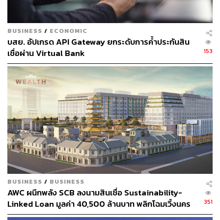
275
BUSINESS
/
ECONOMIC
ABOUT THE AUTHOR
บสย. อัปเกรด API Gateway ยกระดับการค้ำประกันสิน
153
เชื่อผ่าน Virtual Bank
วาราดา ทองจำนงค์
Content Creator สำนักข่าว THE
STANDARD WEALTH
BUSINESS
/
BUSINESS
AWC ผนึกพลัง SCB ลงนามสินเชื่อ Sustainability-
351
Linked Loan มูลค่า 40,500 ล้านบาท พลิกโฉมเวิ้งนคร
เกษมสู่มิกซ์ยูสระดับโลก