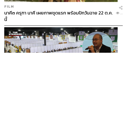
FILM
นาคี๓ ครุฑา นาคี เผยภาพชุดแรก พร้อมปักวันฉาย 22 ต.ค.
...
นี้
POLITICS
/
THAILAND
นักวิชาการเผย สนช. เคยคาดไว้เมื่อ 9 ปีก่อนระบบเลือก สว.
...
มีช่องโหว่ให้นักการเมืองส่งกลุ่มจัดตั้งเข้าแทรกแซง 5 พัน
ล้านยึดประเทศได้