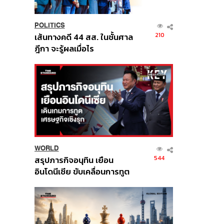
POLITICS
210
เส้นทางคดี 44 สส. ในชั้นศาล
ฎีกา จะรู้ผลเมื่อไร
WORLD
544
สรุปภารกิจอนุทิน เยือน
อินโดนีเซีย ขับเคลื่อนการทูต
เศรษฐกิจเชิงรุก ประกาศหุ้น
ส่วนยุทธศาสตร์ไทย –
อินโดนีเซีย