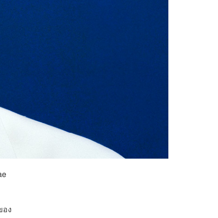
ae
อของ