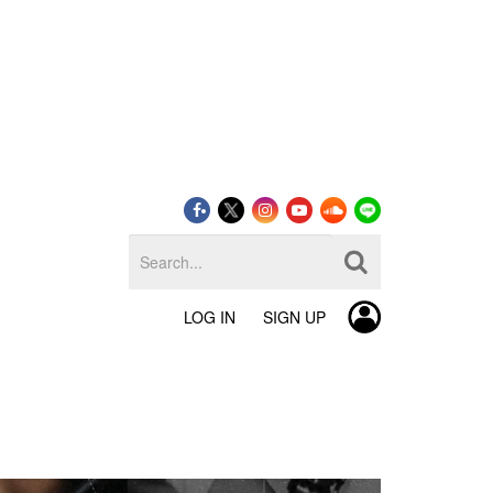
LOG IN
SIGN UP