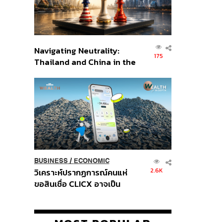
Navigating Neutrality:
175
Thailand and China in the
Age of a New Global
Order
BUSINESS
/
ECONOMIC
2.6K
วิเคราะห์ปรากฏการณ์คนแห่
ขอสินเชื่อ CLICX อาจเป็น
เพียงยอดภูเขาน้ำแข็ง ของ
ปัญหาหนี้ครัวเรือนไทยที่ถูกซุก
ไว้