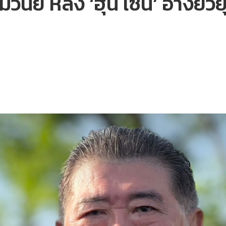
วินัย หลัง ‘ฮุน เซน’ อ้างยั่วยุ 