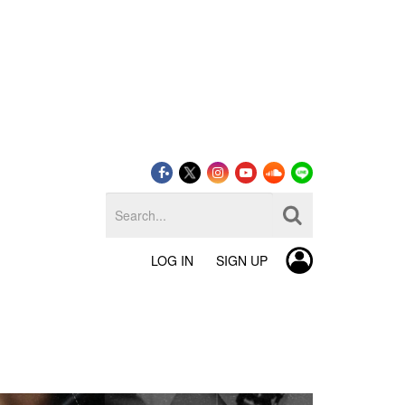
LOG IN
SIGN UP