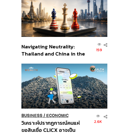
อินโดนีเซีย
Navigating Neutrality:
159
Thailand and China in the
Age of a New Global
Order
BUSINESS
/
ECONOMIC
2.6K
วิเคราะห์ปรากฏการณ์คนแห่
ขอสินเชื่อ CLICX อาจเป็น
เพียงยอดภูเขาน้ำแข็ง ของ