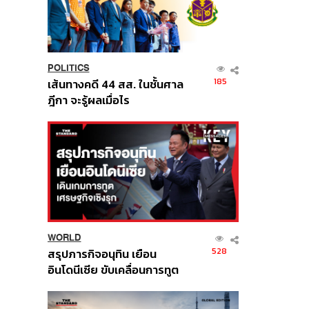
POLITICS
185
เส้นทางคดี 44 สส. ในชั้นศาล
ฎีกา จะรู้ผลเมื่อไร
WORLD
528
สรุปภารกิจอนุทิน เยือน
อินโดนีเซีย ขับเคลื่อนการทูต
เศรษฐกิจเชิงรุก ประกาศหุ้น
ส่วนยุทธศาสตร์ไทย –