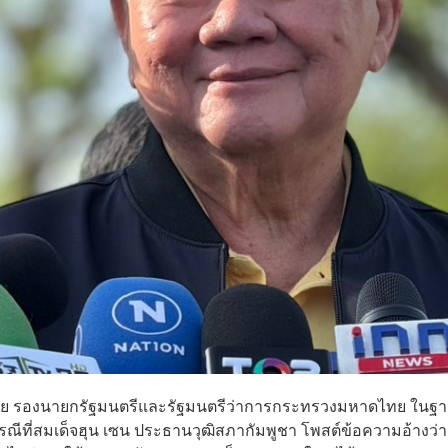
เวชยชัย รองนายกรัฐมนตรีและรัฐมนตรีว่าการกระทรวงมหาดไทย ในฐ
ีที่สมเด็จฮุน เซน ประธานวุฒิสภากัมพูชา โพสต์ข้อความอ้างว่า