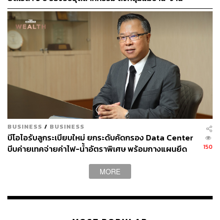
อิสระเข้าสู่ระบบประกันสังคม
153
ABOUT THE AUTHOR
THE STANDARD TEAM
กองบรรณาธิการ THE STANDARD
BUSINESS
/
BUSINESS
บีโอไอรับลูกระเบียบใหม่ ยกระดับคัดกรอง Data Center
150
บีบค่ายเทคจ่ายค่าไฟ-น้ำอัตราพิเศษ พร้อมกางแผนยึด
ประโยชน์ประเทศเป็นหลัก
MORE