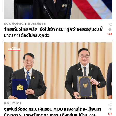
ภูมิธรรมยังยืนยันว่า การที่ตนเองให้สัมภาษณ์ถึงการไป
สอบถาม พล.อ. ประวิตร ที่จะต้องให้ความชัดเจนถึงการร่วม
รัฐบาลนั้น ไม่ใช่การบีบให้ พล.อ. ประวิตร มามอบตัว ตนจะ
กล้าพูดเช่นนั้นหรือ แต่การจะร่วมรัฐบาลต้องมีความชัดเจน
ECONOMIC
/
BUSINESS
และยังมีสื่อมวลชนมาถามอีกว่า คณะรัฐมนตรีจะไม่มีวงษ์
‘ไทยเที่ยวไทย พลัส’ ยังไม่เข้า ครม. ‘ศุภจี’ เผยรอลุ้นงบ ชี้
สุวรรณ ซึ่งตนเองไม่ได้กล่าวถึงขนาดนั้น และให้ไปสอบถาม
143
มาตรการต้องไม่กระจุกตัว
พล.อ. ประวิตร เองว่าคิดอย่างไร รวมถึงไม่ได้เป็นการแสดง
ความรังเกียจใดๆ เพียงแค่อยากให้มีความชัดเจนเท่านั้น
TAGS:
พรรคประชาธิปัตย์
คณะรัฐมนตรี
ภูมิธรรม เวชยชัย
พรรคพลังประชารัฐ
การจัดตั้งรัฐบาล
ธรรมนัส พรหมเผ่า
สันติ พร้อมพัฒน์
พรรคเพื่อไทย
ประวิตร วงษ์สุวรรณ
POLITICS
จุลพันธ์จ่อชง ครม. เห็นชอบ MOU แรงงานไทย-เมียนมา
62
ยืดเวลา 5 ปี รองรับอุตสาหกรรม ดึงกลุ่มแม่บ้าน-งาน