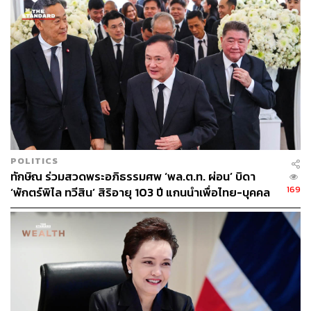
ภูมิธรรมยังกล่าวถึงกรณีของ สันติ พร้อมพัฒน์ รองหัวหน้า
พรรคพลังประชารัฐ ที่มีข้อสงสัยเรื่องคุณสมบัติเกี่ยวกับวุฒิ
การศึกษาว่า เบื้องต้นยังไม่ทราบ เพราะทุกพรรคสามารถส่ง
ชื่อมาได้ แต่เมื่อจะตั้งคณะรัฐมนตรีแล้วจะต้องเห็นชอบร่วม
กัน ซึ่งเป็นไปตามขั้นตอนปกติ
ส่วนพรรคประชาธิปัตย์ส่งชื่อมาหรือไม่นั้น ภูมิธรรมย้ำว่า
ขณะนี้ยังไม่ได้ติดตามว่าพรรคอื่นส่งรายชื่อมาหรือไม่ เพราะ
มอบหมายให้ นพ.พรหมินทร์ เป็นผู้รวบรวม และย้ำอีกว่า
ขณะนี้ยังเป็นเพียงการพูดคุยภายในพรรคร่วมรัฐบาลเท่านั้น
POLITICS
ทักษิณ ร่วมสวดพระอภิธรรมศพ ‘พล.ต.ท. ผ่อน’ บิดา
ภูมิธรรมยังปฏิเสธที่จะกล่าวถึงกรณีที่ พล.อ. ประวิตร วงษ์
169
‘พักตร์พิไล ทวีสิน’ สิริอายุ 103 ปี แกนนำเพื่อไทย-บุคคล
สุวรรณ หัวหน้าพรรคพลังประชารัฐ ต่อสายถึง ทักษิณ ชิน
หลากวงการร่วมอาลัย
วัตร อดีตนายกรัฐมนตรี ส่วนจะพูดคุยกับคนในพรรคเพื่อไทย
ระดับใดก็ขึ้นอยู่กับพูดคุยถูกช่องทางหรือไม่ หากไปพูดคุยกับ
ผู้ที่ไม่มีอำนาจตัดสินใจก็จะไม่มีความชัดเจน และขึ้นอยู่กับว่า
นายกรัฐมนตรีตั้งใจตั้งใครเป็นผู้ประสานงาน ก็จะต้อง
ประสานกับผู้นั้น