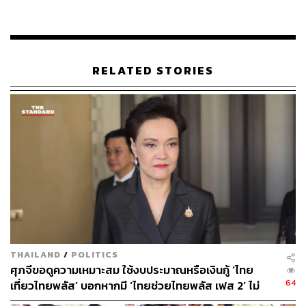
นั้นนายกรัฐมนตรีจะเป็นผู้ตรวจสอบอีกครั้ง เพื่อให้เกิดความ
มั่นใจและปลอดภัยที่สุด พร้อมชี้แจงว่า การตรวจคุณสมบัติ
จะแล้วเสร็จเมื่อใดนั้น ไม่ได้ขึ้นอยู่กับตนเอง แต่ขึ้นอยู่กับ
เลขาธิการคณะรัฐมนตรีและเลขาธิการคณะกรรมการ
RELATED STORIES
กฤษฎีกาว่าจะตรวจสอบเสร็จเมื่อใด เนื่องจากมีความยาก
ลำบาก แต่จะดำเนินการให้เสร็จสิ้นด้วยความรอบคอบโดย
เร็วที่สุด
ส่วนกรณีที่มีกระแสข่าวว่าพรรคเพื่อไทยไม่ต้องการให้ ร.อ.
ธรรมนัส เข้าร่วมรัฐบาลนั้น ภูมิธรรมระบุว่า ไม่ได้ให้ความ
เห็น พร้อมชี้แจงว่า พรรคเพื่อไทยไม่ได้ระบุว่าต้องการใคร
หรือไม่ต้องการใคร แต่ให้ทุกคนส่งชื่อมาเพื่อไปตรวจสอบ
ประวัติ โดยไม่ได้ระบุไปที่ตัวบุคคล เพราะจะเกิดความสับสน
และเท่าที่เห็นขณะนี้ หลายพรรคการเมืองส่งชื่อมาชัดเจน
แล้ว เว้นเพียงพรรคพลังประชารัฐที่ยังมีหลายความเห็น
THAILAND
/
POLITICS
เพราะมีผู้โทรประสานตนมาถึง 3 คน จึงขอให้ไปพูดคุยกันใน
ศุภจีขอดูความเหมาะสม ใช้งบประมาณหรือเงินกู้ ‘ไทย
พรรคให้เสร็จสิ้น
64
เที่ยวไทยพลัส’ บอกหากมี ‘ไทยช่วยไทยพลัส เฟส 2’ ไม่
จำเป็นต้องออกพร้อมกัน