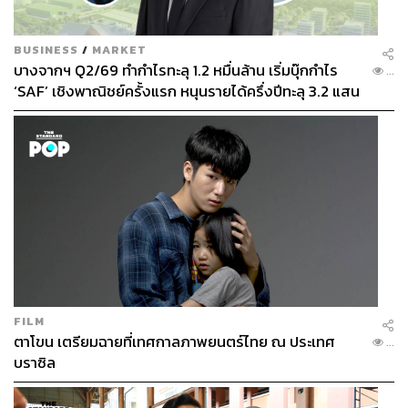
BUSINESS
/
MARKET
บางจากฯ Q2/69 ทำกำไรทะลุ 1.2 หมื่นล้าน เริ่มบุ๊กกำไร
...
‘SAF’ เชิงพาณิชย์ครั้งแรก หนุนรายได้ครึ่งปีทะลุ 3.2 แสน
ล้าน
FILM
ตาโขน เตรียมฉายที่เทศกาลภาพยนตร์ไทย ณ ประเทศ
...
บราซิล