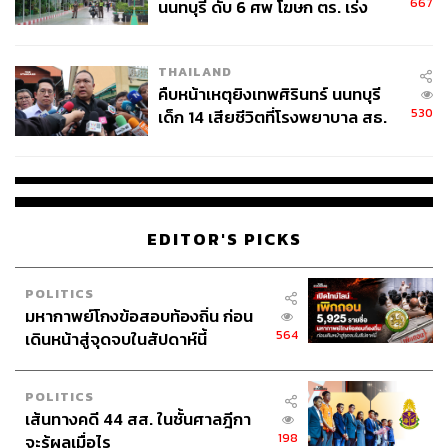
667
นนทบุรี ดับ 6 ศพ โฆษก ตร. เร่ง
สอบปมขโมยปืนปู่ก่อเหตุ
THAILAND
คืบหน้าเหตุยิงเทพศิรินทร์ นนทบุรี
530
เด็ก 14 เสียชีวิตที่โรงพยาบาล สธ.
ยืนยันครูเสียชีวิต 5 ราย เจ็บ 22
ราย
EDITOR'S PICKS
POLITICS
มหากาพย์โกงข้อสอบท้องถิ่น ก่อน
564
เดินหน้าสู่จุดจบในสัปดาห์นี้
POLITICS
เส้นทางคดี 44 สส. ในชั้นศาลฎีกา
198
จะรู้ผลเมื่อไร