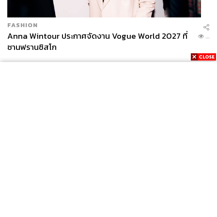
FASHION
Anna Wintour ประกาศจัดงาน Vogue World 2027 ที่
...
ซานฟรานซิสโก
News
Wealth
Pop
Podcast
Video
Now
Opinion
Careers
Events
Privacy
About
Contact
Policy
FOR
ADVERTISING