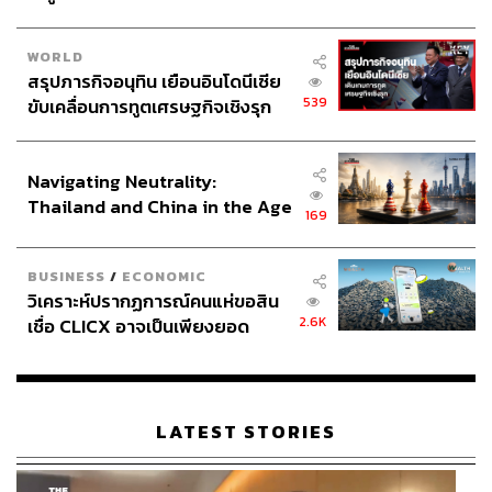
WORLD
สรุปภารกิจอนุทิน เยือนอินโดนีเซีย
539
ขับเคลื่อนการทูตเศรษฐกิจเชิงรุก
ประกาศหุ้นส่วนยุทธศาสตร์ไทย –
อินโดนีเซีย
Navigating Neutrality:
Thailand and China in the Age
169
of a New Global Order
BUSINESS
/
ECONOMIC
วิเคราะห์ปรากฏการณ์คนแห่ขอสิน
2.6K
เชื่อ CLICX อาจเป็นเพียงยอด
ภูเขาน้ำแข็ง ของปัญหาหนี้ครัว
เรือนไทยที่ถูกซุกไว้
LATEST STORIES