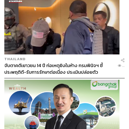
THAILAND
จับตาคดีเยาวชน 14 ปี ก่อเหตุยิงในห้าง กรมพินิจฯ ชี้
...
ประพฤติดี-รับการรักษาต่อเนื่อง ประเมินปล่อยตัว