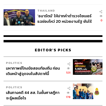
ชีวิต
THAILAND
‘ธนารัตน์’ ให้ปากคำตำรวจไซเบอร์
0
แฉช่องโหว่ 20 หน่วยงานรัฐ ยันไร้
นัยทางการเมือง
EDITOR'S PICKS
POLITICS
มหากาพย์โกงข้อสอบท้องถิ่น ก่อน
531
เดินหน้าสู่จุดจบในสัปดาห์นี้
POLITICS
เส้นทางคดี 44 สส. ในชั้นศาลฎีกา
178
จะรู้ผลเมื่อไร