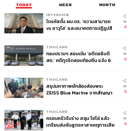
TODAY
WEEK
MONTH
INTERVIEW
ไขรหัสตั้ง ผบ.ตร. ‘ความสามารถ
0
vs อาวุโส’ และอนาคตการปฏิรูปสี
กากี กับ พล.ต.อ. เอก อังสนานนท์
THAILAND
กองปราบฯ สอบเข้ม ‘อดีตอธิบดี
0
สถ.’ คดีทุจริตสอบท้องถิ่น แจ้ง 6
ข้อหาหนัก จ่อชง ป.ป.ช. 12 ส.ค. นี้
THAILAND
สรุปมหากาพย์กล้องส่องพระ
0
ZEISS Blue Marine จากสัญญา
ผลิต 8.3 ล้าน สู่ข้อพิพาท ‘มา
เวลล์ฯ’ ฟ้อง ‘โทน บางแค’ ผิดนัด
THAILAND
จ่ายหนี้-แอบระบุแบรนด์
ครอบครัวรับร่าง ฮลุน โซโล่ แล้ว
0
เตรียมส่งชันสูตรหาสาเหตุการเสีย