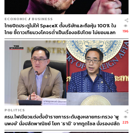
ECONOMIC
/
BUSINESS
ไทยปิดประตูไม่ให้ SpaceX ตั้งบริษัทและถือหุ้น 100% ใน
196
ไทย ชี้ดาวเทียมวงโคจรต่ำเป็นเรื่องอธิปไตย ไม่ยอมแลก
ในโต๊ะเจรจาการค้า
POLITICS
ครม.ไฟเขียวแต่งตั้งข้าราชการระดับสูงหลายกระทรวง ‘พู
225
นพงษ์’ นั่งปลัดพาณิชย์ โยก ‘ธานี’ จากทูตโซล นั่งรองปลัด
กต.