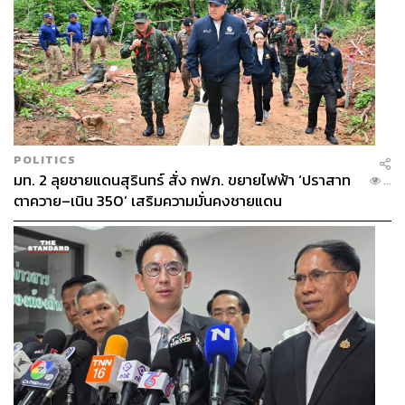
POLITICS
มท. 2 ลุยชายแดนสุรินทร์ สั่ง กฟภ. ขยายไฟฟ้า ‘ปราสาท
...
ตาควาย–เนิน 350’ เสริมความมั่นคงชายแดน