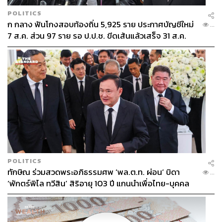
POLITICS
ก กลาง ฟันโกงสอบท้องถิ่น 5,925 ราย ประกาศบัญชีใหม่
...
7 ส.ค. ส่วน 97 ราย รอ ป.ป.ช. ขีดเส้นแล้วเสร็จ 31 ส.ค.
POLITICS
ทักษิณ ร่วมสวดพระอภิธรรมศพ ‘พล.ต.ท. ผ่อน’ บิดา
...
‘พักตร์พิไล ทวีสิน’ สิริอายุ 103 ปี แกนนำเพื่อไทย-บุคคล
หลากวงการร่วมอาลัย