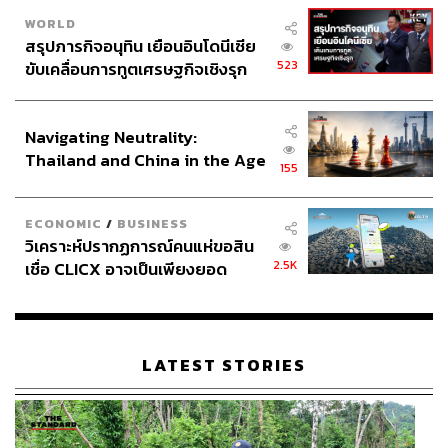
WORLD
สรุปภารกิจอนุทิน เยือนอินโดนีเซีย
523
ขับเคลื่อนการทูตเศรษฐกิจเชิงรุก
ประกาศหุ้นส่วนยุทธศาสตร์ไทย –
อินโดนีเซีย
Navigating Neutrality:
Thailand and China in the Age
155
of a New Global Order
ECONOMIC
/
BUSINESS
วิเคราะห์ปรากฏการณ์คนแห่ขอสิน
2.5K
เชื่อ CLICX อาจเป็นเพียงยอด
ภูเขาน้ำแข็ง ของปัญหาหนี้ครัว
เรือนไทยที่ถูกซุกไว้
LATEST STORIES