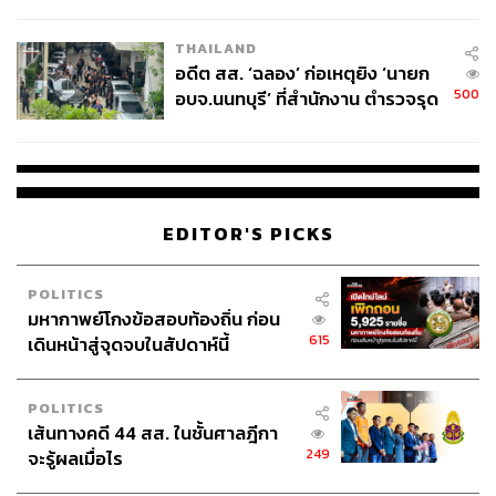
ผู้ใช้ถอดเปลี่ยนแบตเองได้ ก่อนกฎ
EU บังคับปีหน้า
THAILAND
อดีต สส. ‘ฉลอง’ ก่อเหตุยิง ‘นายก
500
อบจ.นนทบุรี’ ที่สำนักงาน ตำรวจรุด
ลงพื้นที่
EDITOR'S PICKS
POLITICS
มหากาพย์โกงข้อสอบท้องถิ่น ก่อน
615
เดินหน้าสู่จุดจบในสัปดาห์นี้
POLITICS
เส้นทางคดี 44 สส. ในชั้นศาลฎีกา
249
จะรู้ผลเมื่อไร