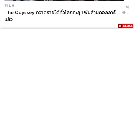
FILM
The Odyssey กวาดรายได้ทั่วโลกทะลุ 1 พันล้านดอลลาร์
...
แล้ว
News
Wealth
Pop
Podcast
Video
Now
Opinion
Careers
Events
Privacy
About
Contact
Policy
FOR
ADVERTISING
MEMBERSHIP