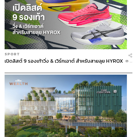
SPORT
เปิดลิสต์ 9 รองเท้าวิ่ง & เวิร์กเอาต์ สำหรับสายลุย HYROX
...