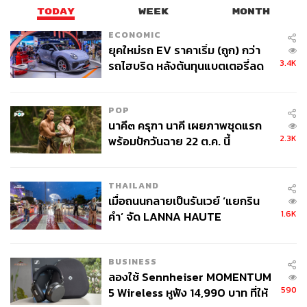
TODAY
WEEK
MONTH
ECONOMIC
ยุคใหม่รถ EV ราคาเริ่ม (ถูก) กว่า
3.4K
รถไฮบริด หลังต้นทุนแบตเตอรี่ลด
ลง - จีนแห่บุกตลาดเกิดใหม่
POP
นาคี๓ ครุฑา นาคี เผยภาพชุดแรก
2.3K
พร้อมปักวันฉาย 22 ต.ค. นี้
THAILAND
เมื่อถนนกลายเป็นรันเวย์ ‘แยกริน
1.6K
คำ’ จัด LANNA HAUTE
COUTURE กลางสายฝน
BUSINESS
ลองใช้ Sennheiser MOMENTUM
590
5 Wireless หูฟัง 14,990 บาท ที่ให้