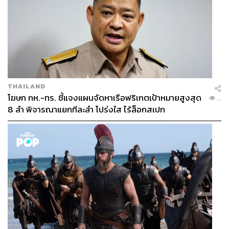
THAILAND
โฆษก กห.-ทร. ชี้แจงแผนจัดหาเรือฟริเกตเป้าหมายสูงสุด
...
8 ลำ พิจารณาแยกทีละลำ โปร่งใส ไร้ล็อกสเปก