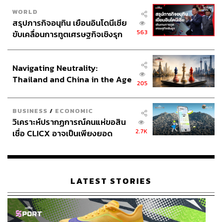
WORLD
สรุปภารกิจอนุทิน เยือนอินโดนีเซีย
563
ขับเคลื่อนการทูตเศรษฐกิจเชิงรุก
ประกาศหุ้นส่วนยุทธศาสตร์ไทย –
อินโดนีเซีย
Navigating Neutrality:
Thailand and China in the Age
205
of a New Global Order
BUSINESS
/
ECONOMIC
วิเคราะห์ปรากฏการณ์คนแห่ขอสิน
2.7K
เชื่อ CLICX อาจเป็นเพียงยอด
ภูเขาน้ำแข็ง ของปัญหาหนี้ครัว
เรือนไทยที่ถูกซุกไว้
LATEST STORIES