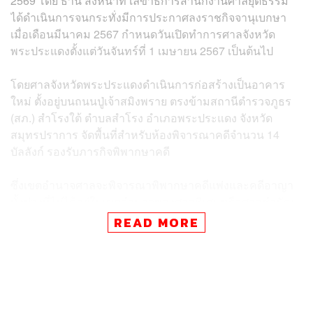
2569 โดย ธานี สิงหนาท เลขาธิการสำนักงานศาลยุติธรรม
ได้ดำเนินการจนกระทั่งมีการประกาศลงราชกิจจานุเบกษา
เมื่อเดือนมีนาคม 2567 กำหนดวันเปิดทำการศาลจังหวัด
พระประแดงตั้งแต่วันจันทร์ที่ 1 เมษายน 2567 เป็นต้นไป
โดยศาลจังหวัดพระประแดงดำเนินการก่อสร้างเป็นอาคาร
ใหม่ ตั้งอยู่บนถนนปู่เจ้าสมิงพราย ตรงข้ามสถานีตำรวจภูธร
(สภ.) สำโรงใต้ ตำบลสำโรง อำเภอพระประแดง จังหวัด
สมุทรปราการ จัดพื้นที่สำหรับห้องพิจารณาคดีจำนวน 14
บัลลังก์ รองรับภารกิจพิพากษาคดี
ซึ่งเขตอำนาจศาลจะพิจารณาพิพากษาคดีแพ่งและคดีอาญา
ทั้งปวงที่ไม่ได้อยู่ในเขตอำนาจของศาลพิเศษหรือศาลชำนัญ
พิเศษอื่นที่เกิดขึ้นในท้องที่ 2 อำเภอ คือ อำเภอพระประแดง
READ MORE
และอำเภอพระสมุทรเจดีย์ จังหวัดสมุทรปราการ
สำหรับประชาชนผู้มีอรรถคดีหรือประสงค์ติดต่อราชการศาล
สามารถติดต่อสอบถามข้อมูลได้ ที่หมายเลข 0 2024 1610