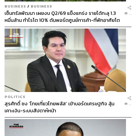
BUSINESS
/
BUSINESS
เซ็นทรัลพัฒนา เผยงบ Q2/69 แข็งแกร่ง รายได้ทะลุ 1.3
...
หมื่นล้าน กำไรโต 10% ดันพอร์ตศูนย์การค้า-ที่พักอาศัยโต
ยกแผง
POLITICS
สุรศักดิ์ ชง ‘ไทยเที่ยวไทยพลัส’ เข้าบอร์ดเศรษฐกิจ ลุ้น
...
เคาะเงิน-ระบบสัปดาห์หน้า