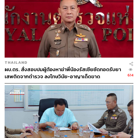
สำหรับทิศทางราคาของ
Bitcoin
ในช่วงนี้ พิริยะกล่าวว่า ถือ
เป็นช่วงที่มองยาก เพราะมีทั้งคนที่มองว่า
Bitcoin
อาจจะเข้า
สู่ฤดูหนาวแล้วก็ได้ แต่คนบางส่วนก็มองว่าการเกิดวิกฤตใหญ่
อย่างเช่นสงคราม ซึ่งทำให้คนมองเห็นประโยชน์ของ
Bitcoin
มากขึ้น ก็อาจทำให้ราคาขึ้นได้เช่นกัน จึงอยากแนะนำให้นัก
ลงทุนเผื่อใจไว้ สำหรับมือใหม่ก็อาจทดลองครอบครองไว้บ้าง
ค่อยๆ ทำความรู้จักกับมัน ขณะที่การลงทุนใน Altcoin อาจ
เปรียบได้กับการลงทุนในธุรกิจสตาร์ทอัพที่มีความเสี่ยงสูง แต่
THAILAND
ถ้าเลือกถูกตัวก็มีโอกาสได้ผลตอบแทนสูงเช่นกัน
ผบ.ตร. สั่งสอบปมผู้ต้องหาฆ่าพี่น้องรัสเซียซัดทอดรับยา
614
เสพติดจากตำรวจ ลงโทษวินัย-อาญาเด็ดขาด
ช่องทางติดตาม
THE STANDARD WEALTH
Twitter:
twitter.com/standard_wealth
Instagram:
instagram.com/thestandardwealth
Official Line
คลิก
https://lin.ee/xfPbXUP