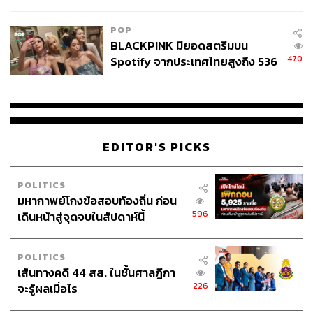
College Football
POP
BLACKPINK มียอดสตรีมบน
470
Spotify จากประเทศไทยสูงถึง 536
ล้านครั้ง ตลอด 10 ปีที่ผ่านมา
EDITOR'S PICKS
POLITICS
มหากาพย์โกงข้อสอบท้องถิ่น ก่อน
596
เดินหน้าสู่จุดจบในสัปดาห์นี้
POLITICS
เส้นทางคดี 44 สส. ในชั้นศาลฎีกา
226
จะรู้ผลเมื่อไร