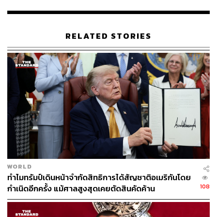
จะไม่มีใครอยากค้าขายด้วยอยู่ดี
พิริยะยังมองด้วยว่า การที่บทบาทความเป็นกลางของ
Bitcoin
RELATED STORIES
เด่นชัดขึ้น ซึ่งบั่นทอนการควบคุมระบบการเงินผ่านเงิน
ดอลลาร์ของสหรัฐฯ อาจส่งผลให้สหรัฐฯ ต้องทำอะไรบาง
อย่างกับคริปโตในอนาคต โดยหนึ่งในนั้นอาจจะเป็นการออก
เหรียญดิจิทัลของธนาคารกลางสหรัฐฯ ที่มีการศึกษาและ
ทดลองอยู่
“ในอนาคตทองคำจะยังเป็น Reserve Asset ที่สำคัญ เพราะ
เป็นโลหะที่เก็บได้ จับต้องได้ ขณะที่
Bitcoin
น่าจะเข้าไป
แทนที่ตลาดเงินมากกว่า เหมือนที่จุดหนึ่งในอดีตทองคำเคย
เป็นสกุลเงินหลักของโลกก่อนจะพ่ายแพ้ต่อเงิน Fiat ซึ่งผม
มองว่าในอนาคต
Bitcoin
จะมาแย่งตำแหน่งนี้แทนเงิน Fiat
WORLD
หากมองย้อนกลับไป 10 ปี จะเห็นว่า
Bitcoin
ยังแทบไม่เป็นที่
ทำไมทรัมป์เดินหน้าจำกัดสิทธิการได้สัญชาติอเมริกันโดย
รู้จัก แต่ตอนนี้
Bitcoin เ
ข้ามาอยู่ในโลกของ Geopolitics และ
108
กำเนิดอีกครั้ง แม้ศาลสูงสุดเคยตัดสินคัดค้าน
Macro Economics แล้ว และบทบาทของมันจะเพิ่มขึ้นเรื่อยๆ”
พิริยะกล่าว