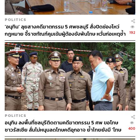
สามารถติดตาม THE STANDARD WEALTH
ผ่านแอปพลิเคชันต่างๆ ที่คุณสะดวกหรือใช้งานอยู่แล้วได้เลย
POLITICS
‘อนุทิน’ ลุยสางคดีฆาตกรรม 5 ศพชลบุรี สั่งปิดช่องโหว่
192
กฎหมาย จี้ราชทัณฑ์คุมเข้มผู้ต้องขังพ้นโทษ หวั่นก่อเหตุซ้ำ
รอย
TAGS:
Ukraine
เศรษฐกิจโลก
ตั๊ม-พิริยะ สัมพันธารักษ์
วิกฤตรัสเซีย vs ยูเครน
Russia
POLITICS
205
อนุทิน ลงพื้นที่ชลบุรีติดตามคดีฆาตกรรม 5 ศพ ขอโทษ
400
ชาวรัสเซีย ลั่นไม่หนุนลดโทษคดีอุกอาจ ย้ำไทยยังมี ‘โทษ
ประหาร’