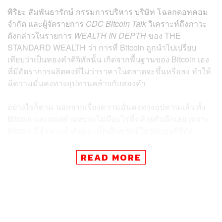
พิริยะ สัมพันธารักษ์ กรรมการบริหาร บริษัท โฉลกดอทคอม
จำกัด และผู้จัดรายการ
CDC Bitcoin Talk
วิเคราะห์ถึงภาวะ
ดังกล่าวในรายการ
WEALTH IN DEPTH
ของ THE
STANDARD WEALTH ว่า การที่
Bitcoin
ถูกนำไปเปรียบ
เทียบว่าเป็นทองคำดิจิทัลนั้น เกิดจากพื้นฐานของ
Bitcoin
เอง
ที่มีอัตราการผลิตคงที่ไม่ว่าราคาในตลาดจะขึ้นหรือลง ทำให้
มีความมั่นคงทางอุปทานคล้ายกับทองคำ
อย่างไรก็ตาม นอกจากเรื่องความมั่นคงทางอุปทานแล้ว ทั้ง
Bitcoin
และทองคำแทบจะไม่มีอะไรที่คล้ายกันอีกเลย เพราะ
Bitcoin
มีจำนวนจำกัดและเป็นสินทรัพย์ในรูปแบบดิจิทัล
พิริยะระบุว่า สงครามระหว่างรัสเซียและยูเครนที่เกิดขึ้น ซึ่ง
READ MORE
ระบบการเงินได้ถูกนำมาใช้เป็นอาวุธด้วยนั้น ได้แสดงให้เห็น
ถึงความสำคัญของ
Bitcoin
ในฐานะเงินที่เป็นกลางชัดเจนขึ้น
ทั้งสองฝ่ายหันมาใช้
Bitcoin
มากขึ้นในยามที่ระบบการเงิน
ของตัวเองไม่สามารถทำหน้าที่ได้เต็มที่ เช่น ยูเครนเปิดรับ
บริจาคเป็น
Bitcoin
ส่วนรัสเซียก็พิจารณาใช้
Bitcoin
เป็น