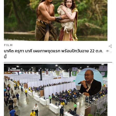
FILM
นาคี๓ ครุฑา นาคี เผยภาพชุดแรก พร้อมปักวันฉาย 22 ต.ค.
...
นี้