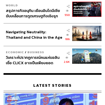
WORLD
สรุปภารกิจอนุทิน เยือนอินโดนีเซีย
550
ขับเคลื่อนการทูตเศรษฐกิจเชิงรุก
ประกาศหุ้นส่วนยุทธศาสตร์ไทย –
อินโดนีเซีย
Navigating Neutrality:
Thailand and China in the Age
186
of a New Global Order
ECONOMIC
/
BUSINESS
วิเคราะห์ปรากฏการณ์คนแห่ขอสิน
2.6K
เชื่อ CLICX อาจเป็นเพียงยอด
ภูเขาน้ำแข็ง ของปัญหาหนี้ครัว
เรือนไทยที่ถูกซุกไว้
LATEST STORIES