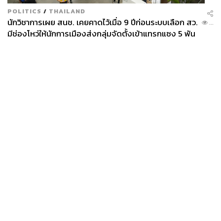
POLITICS
/
THAILAND
นักวิชาการเผย สนช. เคยคาดไว้เมื่อ 9 ปีก่อนระบบเลือก สว.
...
มีช่องโหว่ให้นักการเมืองส่งกลุ่มจัดตั้งเข้าแทรกแซง 5 พัน
ล้านยึดประเทศได้
News
Wealth
Pop
Podcast
Video
Now
Opinion
Careers
Events
Privacy
About
Contact
Policy
FOR
ADVERTISING
MEMBERSHIP