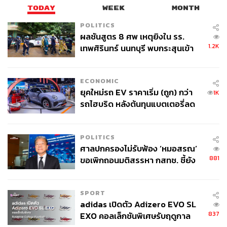
TODAY
WEEK
MONTH
POLITICS
ผลชันสูตร 8 ศพ เหตุยิงใน รร.
1.2K
เทพศิรินทร์ นนทบุรี พบกระสุนเข้า
จุดสำคัญ ‘ศีรษะ-หน้าอก’ ครูถูกยิง
4 นัด จากระยะไกล
ECONOMIC
ยุคใหม่รถ EV ราคาเริ่ม (ถูก) กว่า
1K
รถไฮบริด หลังต้นทุนแบตเตอรี่ลด
ลง - จีนแห่บุกตลาดเกิดใหม่
POLITICS
ศาลปกครองไม่รับฟ้อง ‘หมอสรณ’
881
ขอเพิกถอนมติสรรหา กสทช. ชี้ยัง
ไม่ใช่ผู้เดือดร้อนเสียหาย
SPORT
adidas เปิดตัว Adizero EVO SL
837
EXO คอลเล็กชันพิเศษรับฤดูกาล