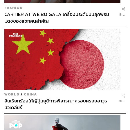
FASHION
CARTIER AT WEIBO GALA เครื่องประดับบนลุคพรม
...
แดงของแขกคนสำคัญ
WORLD
/
CHINA
จีนเรียกร้องให้ญี่ปุ่นยุติการพิจารณาครอบครองอาวุธ
...
นิวเคลียร์