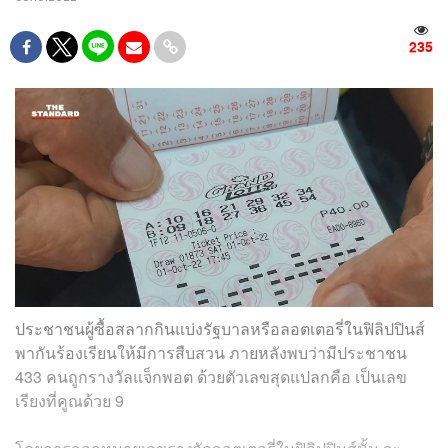
235
ประชาชนผู้ซื้อสลากกินแบ่งรัฐบาลหรือลอตเตอรี่ในฟิลิปปินส์
พากันร้องเรียนให้มีการสืบสวน ภายหลังพบว่ามีประชาชน
433 คนถูกรางวัลแจ็กพอต ด้วยตัวเลขสุดแปลกคือ เป็นเลข
เรียงที่คูณด้วย 9