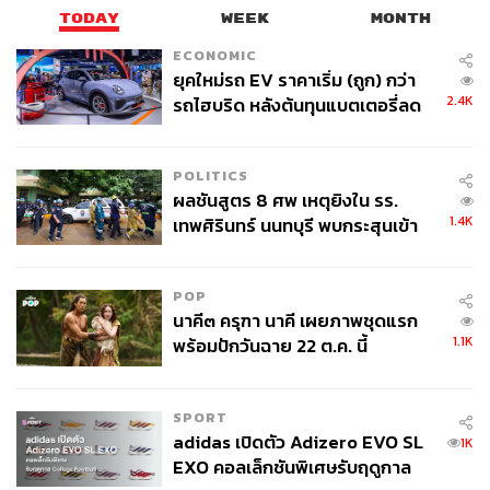
TODAY
WEEK
MONTH
ECONOMIC
ยุคใหม่รถ EV ราคาเริ่ม (ถูก) กว่า
2.4K
รถไฮบริด หลังต้นทุนแบตเตอรี่ลด
ลง - จีนแห่บุกตลาดเกิดใหม่
POLITICS
ผลชันสูตร 8 ศพ เหตุยิงใน รร.
1.4K
เทพศิรินทร์ นนทบุรี พบกระสุนเข้า
จุดสำคัญ ‘ศีรษะ-หน้าอก’ ครูถูกยิง
4 นัด จากระยะไกล
POP
นาคี๓ ครุฑา นาคี เผยภาพชุดแรก
1.1K
พร้อมปักวันฉาย 22 ต.ค. นี้
SPORT
adidas เปิดตัว Adizero EVO SL
1K
EXO คอลเล็กชันพิเศษรับฤดูกาล