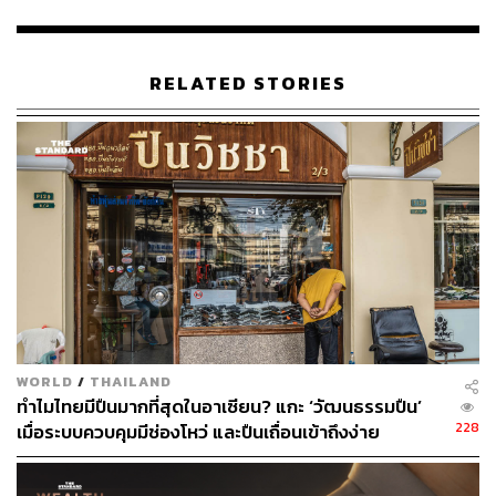
https://www.channelnewsasia.com/asia/philippines-g
rand-lotto-jackpot-433-winners-investigation-298788
1
RELATED STORIES
TAGS:
Philippines
หวย
ลอตเตอรี่
หวยฟิลิปปินส์
234
WORLD
/
THAILAND
ABOUT THE AUTHOR
ทำไมไทยมีปืนมากที่สุดในอาเซียน? แกะ ‘วัฒนธรรมปืน’
228
เมื่อระบบควบคุมมีช่องโหว่ และปืนเถื่อนเข้าถึงง่าย
วิโรจน์ เลิศจิตต์ธรรม
Senior Content Creator กองข่าวต่างประเทศ
THE STANDARD