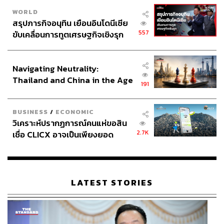
WORLD
สรุปภารกิจอนุทิน เยือนอินโดนีเซีย
557
ขับเคลื่อนการทูตเศรษฐกิจเชิงรุก
ประกาศหุ้นส่วนยุทธศาสตร์ไทย –
อินโดนีเซีย
Navigating Neutrality:
Thailand and China in the Age
191
of a New Global Order
BUSINESS
/
ECONOMIC
วิเคราะห์ปรากฏการณ์คนแห่ขอสิน
2.7K
เชื่อ CLICX อาจเป็นเพียงยอด
ภูเขาน้ำแข็ง ของปัญหาหนี้ครัว
เรือนไทยที่ถูกซุกไว้
LATEST STORIES