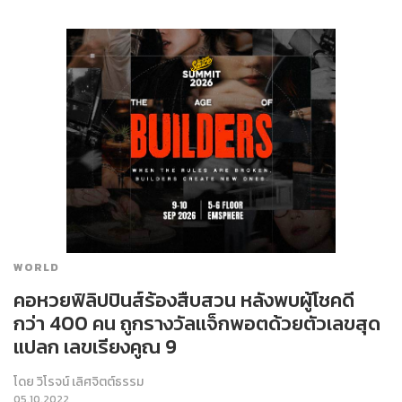
WORLD
คอหวยฟิลิปปินส์ร้องสืบสวน หลังพบผู้โชคดี
กว่า 400 คน ถูกรางวัลแจ็กพอตด้วยตัวเลขสุด
แปลก เลขเรียงคูณ 9
โดย
วิโรจน์ เลิศจิตต์ธรรม
05.10.2022