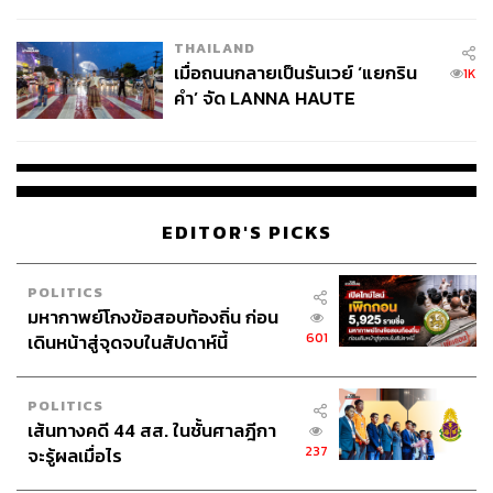
College Football
THAILAND
เมื่อถนนกลายเป็นรันเวย์ ‘แยกริน
1K
คำ’ จัด LANNA HAUTE
COUTURE กลางสายฝน
EDITOR'S PICKS
POLITICS
มหากาพย์โกงข้อสอบท้องถิ่น ก่อน
601
เดินหน้าสู่จุดจบในสัปดาห์นี้
POLITICS
เส้นทางคดี 44 สส. ในชั้นศาลฎีกา
237
จะรู้ผลเมื่อไร