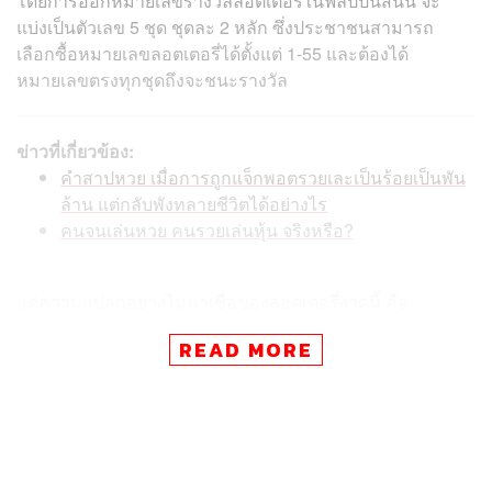
โดยการออกหมายเลขรางวัลลอตเตอรี่ในฟิลิปปินส์นั้น จะ
แบ่งเป็นตัวเลข 5 ชุด ชุดละ 2 หลัก ซึ่งประชาชนสามารถ
เลือกซื้อหมายเลขลอตเตอรี่ได้ตั้งแต่ 1-55 และต้องได้
หมายเลขตรงทุกชุดถึงจะชนะรางวัล
ข่าวที่เกี่ยวข้อง:
คำสาปหวย เมื่อการถูกแจ็กพอตรวยเละเป็นร้อยเป็นพัน
ล้าน แต่กลับพังทลายชีวิตได้อย่างไร
คนจนเล่นหวย คนรวยเล่นหุ้น จริงหรือ?
แต่ความแปลกอย่างไม่น่าเชื่อของลอตเตอรี่งวดนี้ คือ
หมายเลขที่ออก ได้แก่ เลข 09-18-27-36-45-54 โดยจะเห็นได้
READ MORE
ว่าเป็นตัวเลขที่คูณด้วย 9 ทวีคูณขึ้นเรื่อยๆ ซึ่งประชาชนหลาย
คนมองว่าเป็นไปได้ยากที่จะเกิดขึ้น และเกิดกระแสวิจารณ์
อย่างมากถึงความโปร่งใสในการออกเลขรางวัล
การออกเลขรางวัลดังกล่าวมีขึ้นเมื่อวันเสาร์ (1 ตุลาคม) ที่
ผ่านมา โดยสำนักงานสลากเพื่อการกุศลแห่งฟิลิปปินส์ (