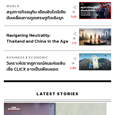
WORLD
สรุปภารกิจอนุทิน เยือนอินโดนีเซีย
543
ขับเคลื่อนการทูตเศรษฐกิจเชิงรุก
ประกาศหุ้นส่วนยุทธศาสตร์ไทย –
อินโดนีเซีย
Navigating Neutrality:
Thailand and China in the Age
173
of a New Global Order
BUSINESS
/
ECONOMIC
วิเคราะห์ปรากฏการณ์คนแห่ขอสิน
2.6K
เชื่อ CLICX อาจเป็นเพียงยอด
ภูเขาน้ำแข็ง ของปัญหาหนี้ครัว
เรือนไทยที่ถูกซุกไว้
LATEST STORIES