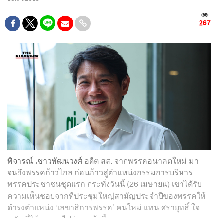
267
พิจารณ์ เชาวพัฒนวงศ์
อดีต สส. จากพรรคอนาคตใหม่ มา
จนถึงพรรคก้าวไกล ก่อนก้าวสู่ตำแหน่งกรรมการบริหาร
พรรคประชาชนชุดแรก กระทั่งวันนี้ (26 เมษายน) เขาได้รับ
ความเห็นชอบจากที่ประชุมใหญ่สามัญประจำปีของพรรคให้
ดำรงตำแหน่ง ‘เลขาธิการพรรค’ คนใหม่ แทน ศรายุทธิ์ ใจ