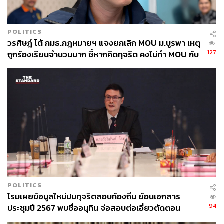
ดูแลด้านความมั่นคงใหม่ ก่อนจะก้าวขึ้นสู่ตำแหน่ง
เลขาธิการพรรคในวันนี้
POLITICS
TAGS:
F-35
กระทรวงกลาโหม
ศรายุทธิ์ ใจหลัก
วรศิษฎ์ โต้ กมธ.กฎหมายฯ แจงยกเลิก MOU ม.บูรพา เหตุ
การเลือกตั้ง
พรรคประชาชน
รัฐสภา
127
ถูกร้องเรียนจำนวนมาก ชี้หากคิดทุจริต คงไม่ทำ MOU กับ
ทรัพยากรมนุษย์
เรือดำน้ำ
เลือกตั้ง 2569
5 หน่วยงาน
พรรคอนาคตใหม่
งบประมาณกลาโหม
พิจารณ์ เชาวพัฒนวงศ์
พรรคก้าวไกล
นิติสงคราม
เลือกตั้ง
267
POLITICS
โรมเผยข้อมูลใหม่ปมทุจริตสอบท้องถิ่น ย้อนเอกสาร
94
ประชุมปี 2567 พบชื่ออนุทิน จ่อสอบต่อเอี่ยวตัดตอน
ABOUT THE AUTHOR
ม.บูรพา หรือไม่