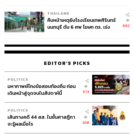
THAILAND
คืบหน้าเหตุยิงโรงเรียนเทพศิรินทร์
692
นนทบุรี ดับ 6 ศพ โฆษก ตร. เร่ง
สอบปมขโมยปืนปู่ก่อเหตุ
EDITOR'S PICKS
POLITICS
มหากาพย์โกงข้อสอบท้องถิ่น ก่อน
573
เดินหน้าสู่จุดจบในสัปดาห์นี้
POLITICS
เส้นทางคดี 44 สส. ในชั้นศาลฎีกา
208
จะรู้ผลเมื่อไร