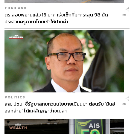
THAILAND
ตร.สอบพยานแล้ว 16 ปาก เร่งเช็กที่มากระสุน 98 นัด
...
ประสานครูภาษาไทยเข้าให้ปากคำ
POLITICS
สส. ปชน. จี้รัฐบาลทบทวนนโยบายเมียนมา ต้อนรับ ‘มินอ่
...
องหล่าย’ ได้แค่สัญญาว่างเปล่า