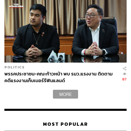
THE STANDARD TEAM
กองบรรณาธิการ THE STANDARD
ABOUT THE PHOTOGRAPHER
ณาฌารัฐ ภักดีอาสา
ช่างภาพข่าว ประจำสำนักข่าว THE
STANDARD
POLITICS
พรรคประชาชน-คณะก้าวหน้า พบ รมว.แรงงาน ติดตาม
87
คดีแรงงานเก็บเบอร์รีฟินแลนด์
MORE
MOST POPULAR