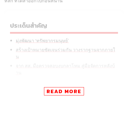
หลัก ที่ได้ลาออกไปก่อนหน้านี้
ประเด็นสำคัญ
มุ่งพัฒนา ‘ทรัพยากรมนุษย์’
สร้างเป้าหมายชัดเจนร่วมกัน วางรากฐานจากภายใ
น
จาก สส. มือตรวจสอบงบกลาโหม สู่มือจัดการหลังบ้
าน
READ MORE
มุ่งพัฒนา ‘ทรัพยากรมนุษย์’
พิจารณ์กล่าวกับสื่อมวลชนเป็นครั้งแรกในฐานะเลขาธิการ