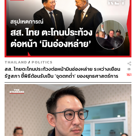
จาก สส. มือตรวจสอบงบกลาโหม สู่มือจัดการหลัง
บ้าน
สำหรับ พิจารณ์ เชาวพัฒนวงศ์ เคยเป็น สส. แบบบัญชีรายชื่อ
สังกัดพรรคอนาคตใหม่ และเมื่อเปลี่ยนผ่านสู่พรรคก้าวไกล
THAILAND
/
POLITICS
เขาได้เป็น สส. แบบบัญชีรายชื่อ อีกครั้ง พร้อมได้รับความไว้
สส. ไทยตะโกนประท้วงต่อหน้ามินอ่องหล่าย ระหว่างเยือน
วางใจเป็นรองหัวหน้าพรรค โดยมีบทบาทเด่นชัดในการ
161
รัฐสภา ชี้พิธีต้อนรับเป็น ‘จุดตกต่ำ’ ของยุทธศาสตร์การ
อภิปรายตรวจสอบงบประมาณของกระทรวงกลาโหม ทั้ง
ทูตไทย
เรื่องมหากาพย์เรือดำน้ำ และการซื้อเครื่องบิน F-35
ภายหลังการยุบพรรคก้าวไกลมาสู่พรรคประชาชน พิจารณ์
เลือกจะไม่ลงสมัคร สส. ต่อ แต่เปลี่ยนบทบาทไปสู่กรรมการ
บริหารพรรคเพื่อช่วยประสานงานต่างๆ นอกสภาฯ อย่างเต็ม
ตัว นอกจากนี้เขายังเป็น 1 ใน 4 แคนดิเดตรองนายกรัฐมนตรี
ของพรรคประชาชนในการเลือกตั้งครั้งที่ผ่านมา โดยกำกับ