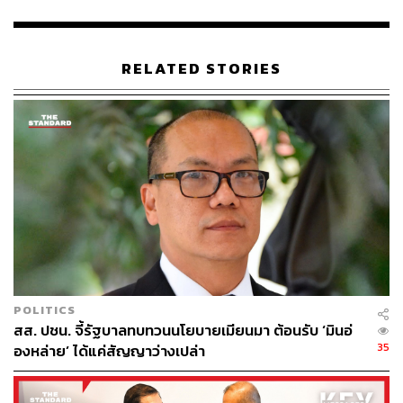
ภายใน
RELATED STORIES
เลขาธิการพรรคคนใหม่ไม่ได้ตอบคำถามเรื่องความกดดัน
ในการมารับตำแหน่ง แต่บอกว่า หน้าที่หลักคือการบริหาร
จัดการเพื่อขับเคลื่อนเป้าหมายที่ผู้บริหารและสมาชิกพรรค
เห็นพ้องร่วมกัน โดยเฉพาะภายใต้สถานการณ์ที่เรียกว่านิติ
สงคราม ซึ่งมองว่าเป็นโอกาสในการขับเคลื่อนงานผ่านกลุ่ม
สส. 10 คน ที่ไม่ถูกสั่งให้หยุดปฏิบัติหน้าที่ ให้เกิดพลังในการ
ทำงานสูงสุด
ในประเด็นเรื่องการวางรากฐานภายในพรรคเพื่อป้องกัน
ปัญหาความขัดแย้งหรือการแย่งชิงตำแหน่งนั้น เขาระบุว่า
จำเป็นต้องทำความเข้าใจทุกองคาพยพภายในพรรค ว่าการ
POLITICS
มารวมตัวกันเป้าหมายคืออะไร
สส. ปชน. จี้รัฐบาลทบทวนนโยบายเมียนมา ต้อนรับ ‘มินอ่
35
องหล่าย’ ได้แค่สัญญาว่างเปล่า
“เป้าหมายคือทำให้ชีวิตของประชาชนดียิ่งขึ้น หรือการสร้าง
ประเทศไทยที่ดีกว่านี้ ดังนั้นถ้าหากทุกคนมองเป้าหมาย ทุก
อุปสรรคทุกความขัดแย้งก็จะก้าวข้ามไปได้” พิจารณ์กล่าว