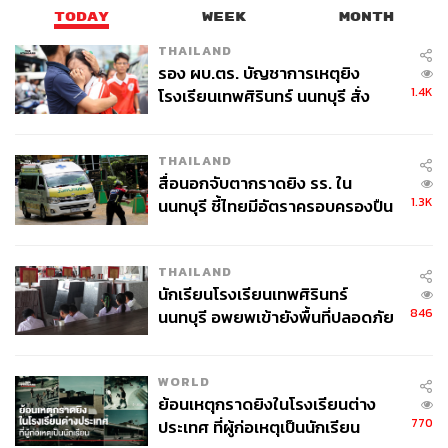
TODAY
WEEK
MONTH
THAILAND
รอง ผบ.ตร. บัญชาการเหตุยิง
1.4K
โรงเรียนเทพศิรินทร์ นนทบุรี สั่ง
ค้นหา 2 รอบยืนยันไร้คนติดค้าง พบ
ศพปู่-ย่าที่บ้านพักผู้ก่อเหตุ
THAILAND
สื่อนอกจับตากราดยิง รร. ใน
1.3K
นนทบุรี ชี้ไทยมีอัตราครอบครองปืน
สูงในระดับต้นของภูมิภาค
THAILAND
นักเรียนโรงเรียนเทพศิรินทร์
846
นนทบุรี อพยพเข้ายังพื้นที่ปลอดภัย
ชั่วคราว หลังเหตุใช้อาวุธปืนภายใน
โรงเรียนคลี่คลาย
WORLD
ย้อนเหตุกราดยิงในโรงเรียนต่าง
770
ประเทศ ที่ผู้ก่อเหตุเป็นนักเรียน