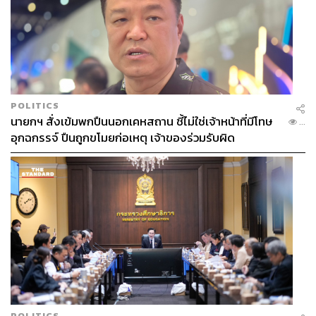
POLITICS
นายกฯ สั่งเข้มพกปืนนอกเคหสถาน ชี้ไม่ใช่เจ้าหน้าที่มีโทษ
...
อุกฉกรรจ์ ปืนถูกขโมยก่อเหตุ เจ้าของร่วมรับผิด
POLITICS