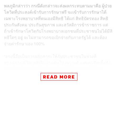
พลภูมิกล่าวว่า กรณีดังกล่าวจะส่งผลกระทบตามมาคือ ผู้ป่วย
โควิดที่ประสงค์เข้ารับการรักษาฟรี จะเข้ารับการรักษาได้
เฉพาะโรงพยาบาลที่ตนเองมีสิทธิ ได้แก่ สิทธิบัตรทอง สิทธิ
ประกันสังคม ประกันสุขภาพ และสวัสดิการข้าราชการ แต่
ถ้าเข้ารักษาโควิดกับโรงพยาบาลเอกชนที่ประชาชนไม่ได้มีสิ
ทธิใดๆ อยู่ จะไม่สามารถขอเบิกจ่ายกับภาครัฐได้ และต้อง
จ่ายค่ารักษาเอง 100%
“ตรงนี้ถือเป็นการผลักภาระให้กับประชาชนในช่วงที่
สถานการณ์วิกฤตยังไม่ผ่านพ้นไป เพราะตัวเลขคนติดเชื้อยัง
พุ่งหลักหมื่นทุกวัน เตียงรักษาผู้ป่วยก็เต็ม การจะให้ผู้ป่วย
รักษาตัวอยู่ที่บ้าน เหมือนเป็นการไม่สนใจทุกข์ร้อนของ
READ MORE
ประชาชน ปล่อยประชาชนให้ช่วยเหลือตัวเองแบบตามมีตาม
เกิด เป็นการผลักภาระให้โรงพยาบาลของรัฐ เพราะสิทธิการ
รักษาส่วนใหญ่ของประชาชนล้วนอยู่กับโรงพยาบาลของรัฐ
แทบทั้งสิ้น” พลภูมิกล่าว
ดังนั้นส่วนตัวตนขอขอคัดค้าน และเรียกร้อง พล.อ. ประยุทธ์