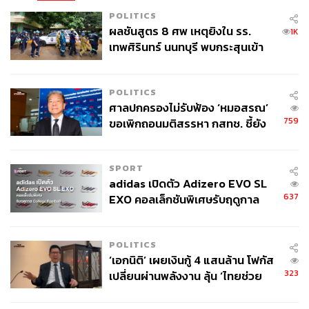
POLITICS
ผลชันสูตร 8 ศพ เหตุยิงใน รร.
1K
เทพศิรินทร์ นนทบุรี พบกระสุนเข้า
จุดสำคัญ ‘ศีรษะ-หน้าอก’ ครูถูกยิง
4 นัด จากระยะไกล
POLITICS
ศาลปกครองไม่รับฟ้อง ‘หมอสรณ’
759
ขอเพิกถอนมติสรรหา กสทช. ชี้ยัง
ไม่ใช่ผู้เดือดร้อนเสียหาย
SPORT
adidas เปิดตัว Adizero EVO SL
637
EXO คอลเล็กชันพิเศษรับฤดูกาล
College Football
POLITICS
‘เอกนิติ’ เผยเงินกู้ 4 แสนล้าน โฟกัส
323
เปลี่ยนผ่านพลังงาน ลุ้น ‘ไทยช่วย
ไทยพลัส’ เฟส 2 รอประเมินความ
เหมาะสม