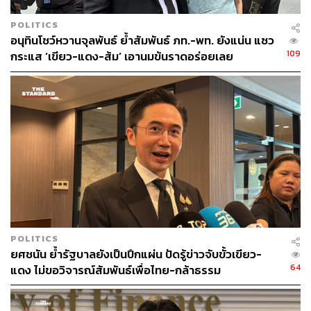
POLITICS
อนุทินโชว์หวานจุลพันธ์ ย้ำสัมพันธ์ ภท.-พท. ยังแน่น แซว
109
กระแส ‘เขียว-แดง-ส้ม’ เอานมข้นราดอร่อยเลย
POLITICS
ยศชนัน ย้ำรัฐบาลยังเป็นปึกแผ่น ปัดรู้ข่าวจับขั้วเขียว-
64
แดง ไม่ขอวิจารณ์สัมพันธ์เพื่อไทย-กล้าธรรม