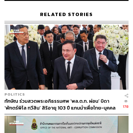
44
RELATED STORIES
ABOUT THE AUTHOR
THE STANDARD TEAM
กองบรรณาธิการ THE STANDARD
POLITICS
ทักษิณ ร่วมสวดพระอภิธรรมศพ ‘พล.ต.ท. ผ่อน’ บิดา
178
‘พักตร์พิไล ทวีสิน’ สิริอายุ 103 ปี แกนนำเพื่อไทย-บุคคล
หลากวงการร่วมอาลัย