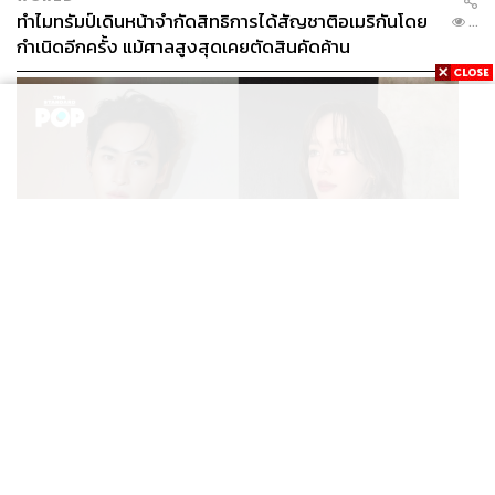
ทำไมทรัมป์เดินหน้าจำกัดสิทธิการได้สัญชาติอเมริกันโดย
...
กำเนิดอีกครั้ง แม้ศาลสูงสุดเคยตัดสินคัดค้าน
ENTERTAINMENT
เก้า นพเก้า และ พาย รินรดา เตรียมร่วมงานกันใน ‘รสกาล
...
Enchanted Taste In Time’