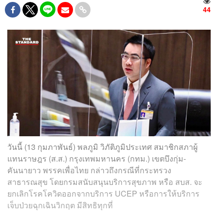
44
วันนี้ (13 กุมภาพันธ์) พลภูมิ วิภัติภูมิประเทศ สมาชิกสภาผู้
แทนราษฎร (ส.ส.) กรุงเทพมหานคร (กทม.) เขตบึงกุ่ม-
คันนายาว พรรคเพื่อไทย กล่าวถึงกรณีที่กระทรวง
สาธารณสุข โดยกรมสนับสนุนบริการสุขภาพ หรือ สบส. จะ
ยกเลิกโรคโควิดออกจากบริการ UCEP หรือการให้บริการ
เจ็บป่วยฉุกเฉินวิกฤต มีสิทธิทุกที่