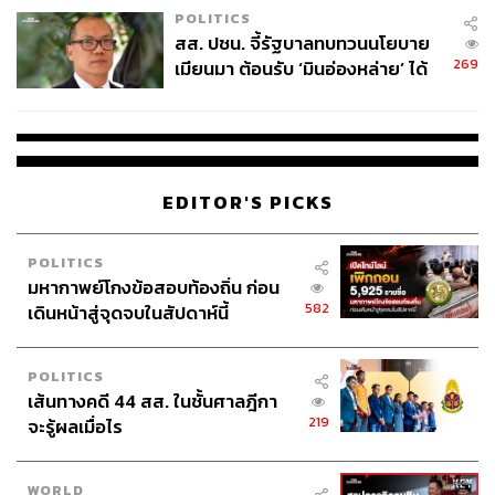
POLITICS
สส. ปชน. จี้รัฐบาลทบทวนนโยบาย
269
เมียนมา ต้อนรับ ‘มินอ่องหล่าย’ ได้
แค่สัญญาว่างเปล่า
EDITOR'S PICKS
POLITICS
มหากาพย์โกงข้อสอบท้องถิ่น ก่อน
582
เดินหน้าสู่จุดจบในสัปดาห์นี้
POLITICS
เส้นทางคดี 44 สส. ในชั้นศาลฎีกา
219
จะรู้ผลเมื่อไร
WORLD