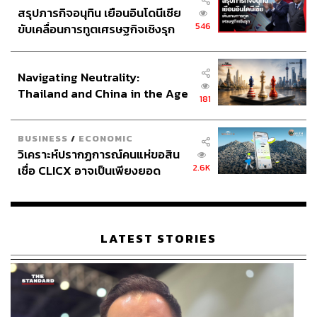
สรุปภารกิจอนุทิน เยือนอินโดนีเซีย
546
ขับเคลื่อนการทูตเศรษฐกิจเชิงรุก
ประกาศหุ้นส่วนยุทธศาสตร์ไทย –
อินโดนีเซีย
Navigating Neutrality:
Thailand and China in the Age
181
of a New Global Order
BUSINESS
/
ECONOMIC
วิเคราะห์ปรากฏการณ์คนแห่ขอสิน
2.6K
เชื่อ CLICX อาจเป็นเพียงยอด
ภูเขาน้ำแข็ง ของปัญหาหนี้ครัว
เรือนไทยที่ถูกซุกไว้
LATEST STORIES