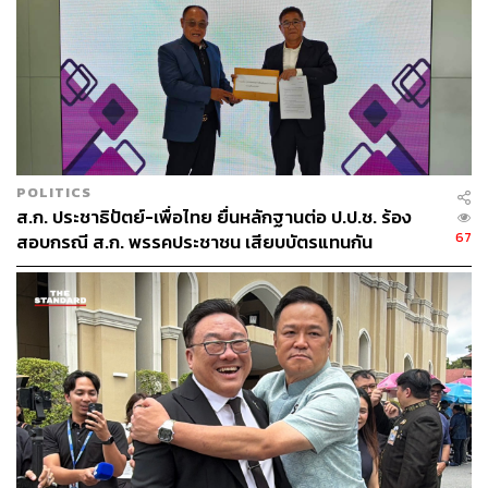
POLITICS
ส.ก. ประชาธิปัตย์-เพื่อไทย ยื่นหลักฐานต่อ ป.ป.ช. ร้อง
67
สอบกรณี ส.ก. พรรคประชาชน เสียบบัตรแทนกัน