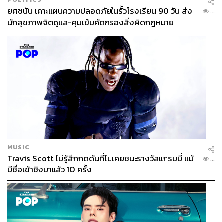
ยศชนัน เคาะแผนความปลอดภัยในรั้วโรงเรียน 90 วัน ส่ง
...
นักสุขภาพจิตดูแล-คุมเข้มคัดกรองสิ่งผิดกฎหมาย
MUSIC
Travis Scott ไม่รู้สึกกดดันที่ไม่เคยชนะรางวัลแกรมมี่ แม้
...
มีชื่อเข้าชิงมาแล้ว 10 ครั้ง