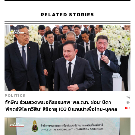
RELATED STORIES
POLITICS
ทักษิณ ร่วมสวดพระอภิธรรมศพ ‘พล.ต.ท. ผ่อน’ บิดา
183
‘พักตร์พิไล ทวีสิน’ สิริอายุ 103 ปี แกนนำเพื่อไทย-บุคคล
หลากวงการร่วมอาลัย