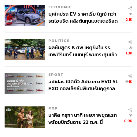
ECONOMIC
ยุคใหม่รถ EV ราคาเริ่ม (ถูก) กว่า
2.1K
รถไฮบริด หลังต้นทุนแบตเตอรี่ลด
ลง - จีนแห่บุกตลาดเกิดใหม่
POLITICS
ผลชันสูตร 8 ศพ เหตุยิงใน รร.
1.3K
เทพศิรินทร์ นนทบุรี พบกระสุนเข้า
จุดสำคัญ ‘ศีรษะ-หน้าอก’ ครูถูกยิง
4 นัด จากระยะไกล
SPORT
adidas เปิดตัว Adizero EVO SL
1K
EXO คอลเล็กชันพิเศษรับฤดูกาล
College Football
POP
นาคี๓ ครุฑา นาคี เผยภาพชุดแรก
0.9K
พร้อมปักวันฉาย 22 ต.ค. นี้