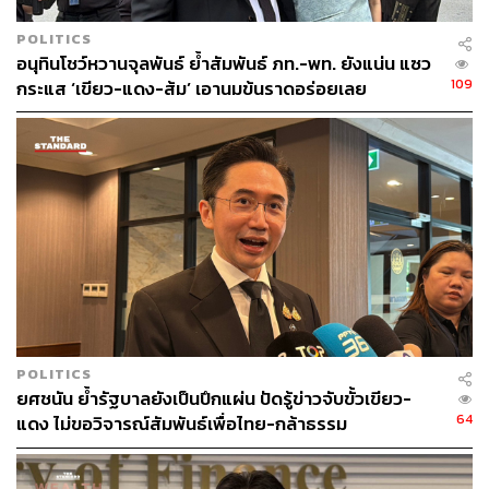
POLITICS
อนุทินโชว์หวานจุลพันธ์ ย้ำสัมพันธ์ ภท.-พท. ยังแน่น แซว
109
กระแส ‘เขียว-แดง-ส้ม’ เอานมข้นราดอร่อยเลย
POLITICS
ยศชนัน ย้ำรัฐบาลยังเป็นปึกแผ่น ปัดรู้ข่าวจับขั้วเขียว-
64
แดง ไม่ขอวิจารณ์สัมพันธ์เพื่อไทย-กล้าธรรม