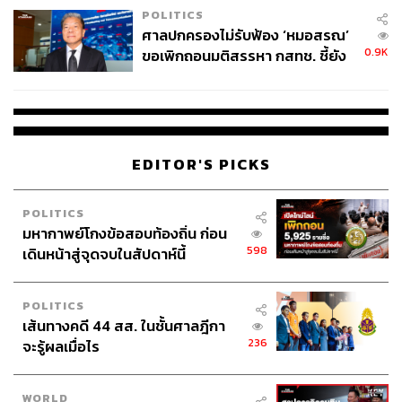
POLITICS
ศาลปกครองไม่รับฟ้อง ‘หมอสรณ’
0.9K
ขอเพิกถอนมติสรรหา กสทช. ชี้ยัง
ไม่ใช่ผู้เดือดร้อนเสียหาย
EDITOR'S PICKS
POLITICS
มหากาพย์โกงข้อสอบท้องถิ่น ก่อน
598
เดินหน้าสู่จุดจบในสัปดาห์นี้
POLITICS
เส้นทางคดี 44 สส. ในชั้นศาลฎีกา
236
จะรู้ผลเมื่อไร
WORLD