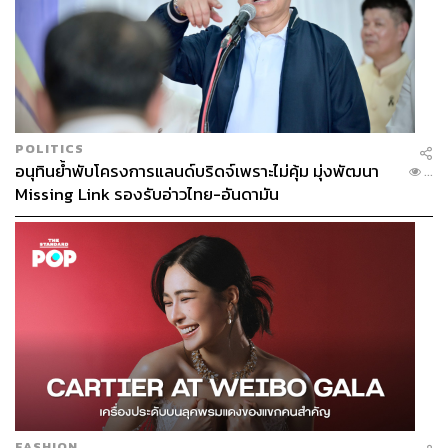
POLITICS
อนุทินย้ำพับโครงการแลนด์บริดจ์เพราะไม่คุ้ม มุ่งพัฒนา
...
Missing Link รองรับอ่าวไทย-อันดามัน
FASHION