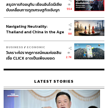
สรุปภารกิจอนุทิน เยือนอินโดนีเซีย
554
ขับเคลื่อนการทูตเศรษฐกิจเชิงรุก
ประกาศหุ้นส่วนยุทธศาสตร์ไทย –
อินโดนีเซีย
Navigating Neutrality:
Thailand and China in the Age
191
of a New Global Order
BUSINESS
/
ECONOMIC
วิเคราะห์ปรากฏการณ์คนแห่ขอสิน
2.7K
เชื่อ CLICX อาจเป็นเพียงยอด
ภูเขาน้ำแข็ง ของปัญหาหนี้ครัว
เรือนไทยที่ถูกซุกไว้
LATEST STORIES