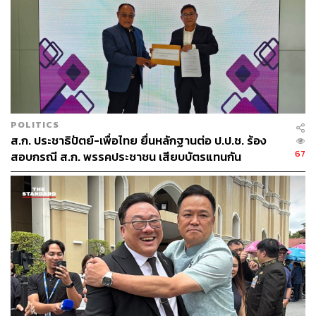
POLITICS
ส.ก. ประชาธิปัตย์-เพื่อไทย ยื่นหลักฐานต่อ ป.ป.ช. ร้อง
67
สอบกรณี ส.ก. พรรคประชาชน เสียบบัตรแทนกัน