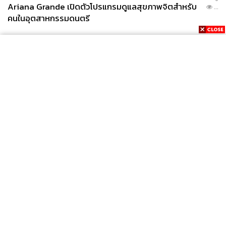
Ariana Grande เปิดตัวโปรแกรมดูแลสุขภาพจิตสำหรับ
...
คนในอุตสาหกรรมดนตรี
News
Wealth
Pop
Podcast
Video
Now
Opinion
Careers
Events
Privacy
About
Contact
Policy
FOR
ADVERTISING
MEMBERSHIP