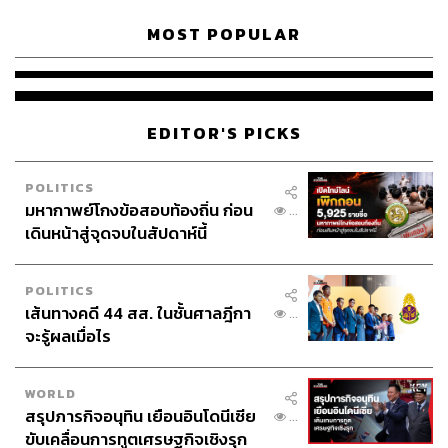
MOST POPULAR
EDITOR'S PICKS
POLITICS
มหากาพย์โกงข้อสอบท้องถิ่น ก่อน
...
เดินหน้าสู่จุดจบในสัปดาห์นี้
POLITICS
เส้นทางคดี 44 สส. ในชั้นศาลฎีกา
...
จะรู้ผลเมื่อไร
WORLD
สรุปภารกิจอนุทิน เยือนอินโดนีเซีย
...
ขับเคลื่อนการทูตเศรษฐกิจเชิงรุก