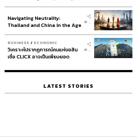
ประกาศหุ้นส่วนยุทธศาสตร์ไทย –
อินโดนีเซีย
Navigating Neutrality:
...
Thailand and China in the Age
of a New Global Order
BUSINESS
/
ECONOMIC
วิเคราะห์ปรากฏการณ์คนแห่ขอสิน
...
เชื่อ CLICX อาจเป็นเพียงยอด
ภูเขาน้ำแข็ง ของปัญหาหนี้ครัว
เรือนไทยที่ถูกซุกไว้
LATEST STORIES