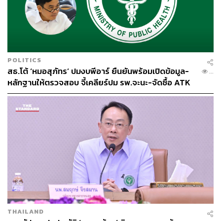
LOADING...
ABOUT THE AUTHOR
POLITICS
THE STANDARD TEAM
สธ.โต้ ‘หมอสุภัทร’ ปมงบพีอาร์ ยืนยันพร้อมเปิดข้อมูล-
...
กองบรรณาธิการ THE STANDARD
หลักฐานให้ตรวจสอบ จี้เคลียร์ปม รพ.จะนะ-จัดซื้อ ATK
THAILAND