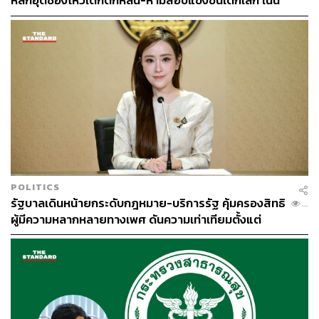
หลักอุดช่องโหว่เด็กตกหล่น-ห้ามสอบแข่งขันเด็กเล็ก เน้น
คะแนน หรือคิดเป็นร้อยละ 95 ขณะที่ระยะเวลาของการเข้า
เรียนรู้ผ่านการเล่น
รับบริการ ทั้งการเดินทางไป-กลับและรับบริการจะอยู่ที่ 33
นาทีต่อราย
ข่าวที่เกี่ยวข้อง:
รัฐบาลเศรษฐา เดินหน้า 30 บาทรักษาทุกที่ เฟส 3 เชื่อม
ข้อมูลผ่านระบบคลาวด์กลาง
POLITICS
ชลน่านยอมรับระบบส่งตัวมีปัญหา อยู่ในช่วงเปลี่ยนผ่า
รัฐบาลเดินหน้ายกระดับกฎหมาย-บริการรัฐ คุ้มครองสิทธิ
...
นสิทธิ 30 บาทรักษาทุกที่
ผู้มีความหลากหลายทางเพศ ดันความเท่าเทียมตั้งแต่
หลักสูตรในห้องเรียนถึงที่ทำงาน
TAGS:
กระทรวงสาธารณสุข
30 บาทรักษาทุกโรค
สำนักงานหลักประกันสุขภาพแห่งชาติ
สปสช.
คารม พลพรกลาง
30 บาทรักษาทุกที่