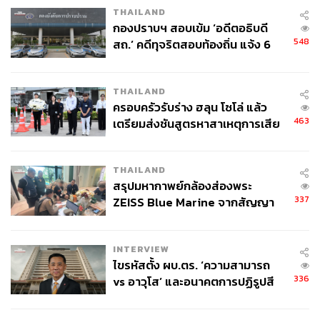
THAILAND
กองปราบฯ สอบเข้ม ‘อดีตอธิบดี
548
สถ.’ คดีทุจริตสอบท้องถิ่น แจ้ง 6
ข้อหาหนัก จ่อชง ป.ป.ช. 12 ส.ค. นี้
THAILAND
ครอบครัวรับร่าง ฮลุน โซโล่ แล้ว
463
เตรียมส่งชันสูตรหาสาเหตุการเสีย
ชีวิต
THAILAND
สรุปมหากาพย์กล้องส่องพระ
337
ZEISS Blue Marine จากสัญญา
ผลิต 8.3 ล้าน สู่ข้อพิพาท ‘มา
เวลล์ฯ’ ฟ้อง ‘โทน บางแค’ ผิดนัด
INTERVIEW
จ่ายหนี้-แอบระบุแบรนด์
ไขรหัสตั้ง ผบ.ตร. ‘ความสามารถ
336
vs อาวุโส’ และอนาคตการปฏิรูปสี
กากี กับ พล.ต.อ. เอก อังสนานนท์