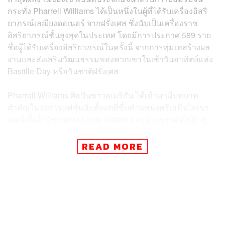
กระทั่ง Pharrell Williams ได้เป็นหนึ่งในผู้ที่ได้รับ
เครื่องอิสริ
ยาภรณ์เลฌียงดอเนอร์
จากฝรั่งเศส ซึ่งนับเป็น
เครื่องราช
อิสริยาภรณ์ชั้นสูงสุด
ในประเทศ โดยมีการประกาศ 589 ราย
ชื่อผู้ได้รับเครื่องอิสริยาภรณ์ในครั้งนี้ จากการทุ่มเทสร้างผล
งานและส่งเสริมวัฒนธรรมของพวกเขาในเช้าวันอาทิตย์แห่ง
Bastille Day หรือวันชาติฝรั่งเศส
Pharrell Williams ศิลปินชาวอเมริกัน ได้เข้ามามีบทบาท
สำคัญในวงการแฟชั่นนับตั้งแต่ที่ขึ้นตำแหน่งครีเอทีฟไดเรก
เตอร์เสื้อผ้าผู้ชายแห่ง Louis Vuitton และนำแบรนด์ดังเข้าสู่
ยุคใหม่ ด้วยการผสมผสานสตรีทแวร์ สื่อบันเทิงต่างๆ รวมไป
ถึงพลังของเซเลบริตี้ เข้ากับความลักชัวรีและมรดกตกทอด
READ MORE
ของแบรนด์ออกมาได้อย่างลงตัวภายใต้วิสัยทัศน์อันล้ำหน้า
ของเขา โดยปัจจุบัน Pharrell Williams พาภรรยาและลูกทั้ง 4
คนย้ายไปอยู่ที่กรุงปารีสอย่างถาวรแล้ว และเขาก็ไม่ได้
ทำงานให้กับ Louis Vuitton เท่านั้น แต่ยังได้ร่วมงานในโปรเจ
กต์อื่นๆ ภายใต้บริษัทแม่ LVMH อย่างการทำขวด
ลิมิเต็ด
เอดิชัน
สำหรับ Moët & Chandon และการทำจิวเวลรีร่วมกับ