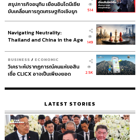
สรุปภารกิจอนุทิน เยือนอินโดนีเซีย
514
ขับเคลื่อนการทูตเศรษฐกิจเชิงรุก
ประกาศหุ้นส่วนยุทธศาสตร์ไทย –
อินโดนีเซีย
Navigating Neutrality:
Thailand and China in the Age
149
of a New Global Order
BUSINESS
/
ECONOMIC
วิเคราะห์ปรากฏการณ์คนแห่ขอสิน
2.5K
เชื่อ CLICX อาจเป็นเพียงยอด
ภูเขาน้ำแข็ง ของปัญหาหนี้ครัว
เรือนไทยที่ถูกซุกไว้
LATEST STORIES