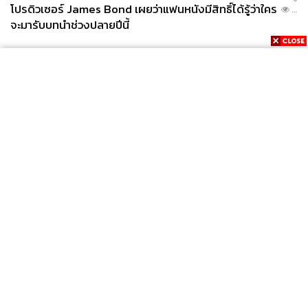
โปรดิวเซอร์ James Bond เผยว่าแฟนหนังมีสิทธิ์ได้รู้ว่าใคร
...
จะมารับบทนำช่วงปลายปีนี้
News
Wealth
Pop
Podcast
Video
Now
Opinion
Careers
Events
Privacy
About
Contact
Policy
FOR
ADVERTISING
MEMBERSHIP