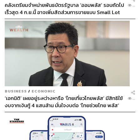
คลังเตรียมจำหน่ายพันธบัตรรัฐบาล ‘ออมพลัส’ รอบถัดไป
...
เร็วสุด 4 ก.ย.นี้ อาจเพิ่มสัดส่วนการขายแบบ Small Lot
First มากขึ้น
BUSINESS
/
ECONOMIC
‘เอกนิติ’ เผยอยู่ระหว่างหารือ ‘ไทยเที่ยวไทยพลัส’ มีสิทธิใช้
...
งบจากเงินกู้ 4 แสนล้าน มั่นใจงบต่อ ‘ไทยช่วยไทย พลัส’
เฟส 2 มีเพียงพอ