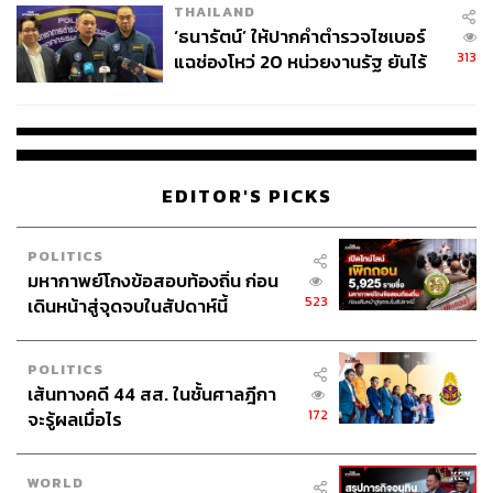
THAILAND
‘ธนารัตน์’ ให้ปากคำตำรวจไซเบอร์
313
แฉช่องโหว่ 20 หน่วยงานรัฐ ยันไร้
นัยทางการเมือง
EDITOR'S PICKS
POLITICS
มหากาพย์โกงข้อสอบท้องถิ่น ก่อน
523
เดินหน้าสู่จุดจบในสัปดาห์นี้
POLITICS
เส้นทางคดี 44 สส. ในชั้นศาลฎีกา
172
จะรู้ผลเมื่อไร
WORLD