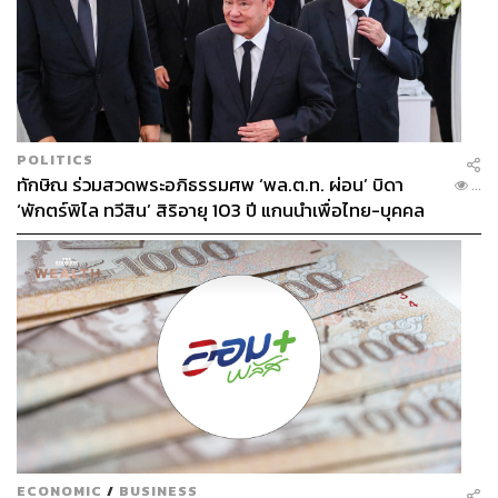
POLITICS
ทักษิณ ร่วมสวดพระอภิธรรมศพ ‘พล.ต.ท. ผ่อน’ บิดา
...
‘พักตร์พิไล ทวีสิน’ สิริอายุ 103 ปี แกนนำเพื่อไทย-บุคคล
หลากวงการร่วมอาลัย
ECONOMIC
/
BUSINESS