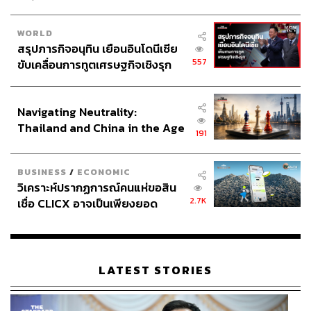
WORLD
สรุปภารกิจอนุทิน เยือนอินโดนีเซีย
557
ขับเคลื่อนการทูตเศรษฐกิจเชิงรุก
ประกาศหุ้นส่วนยุทธศาสตร์ไทย –
อินโดนีเซีย
Navigating Neutrality:
Thailand and China in the Age
191
of a New Global Order
BUSINESS
/
ECONOMIC
วิเคราะห์ปรากฏการณ์คนแห่ขอสิน
2.7K
เชื่อ CLICX อาจเป็นเพียงยอด
ภูเขาน้ำแข็ง ของปัญหาหนี้ครัว
เรือนไทยที่ถูกซุกไว้
LATEST STORIES