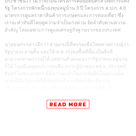
ประชาชนไว้ ไม่ว่าจะเป็นโครงการต่อยอดบัตรสวัสดิการแห่ง
รัฐ โครงการพักหนี้กองทุนหมู่บ้าน 3 ปี โครงการ ส.ป.ก. 4.0
มาตรการดูแลราคาสินค้าการเกษตรและการท่องเที่ยว ซึ่ง
เราจะทำทันทีโดยดูความจำเป็นเร่งด่วน จัดลำดับตามความ
สำคัญ โดยเฉพาะการดูแลเศรษฐกิจฐานรากของประเทศ
นายธนกรกล่าวอีกว่า ส่วนกรณีที่พรรคเพื่อไทยคาดการณ์ว่า
รัฐบาลจะอายุสั้น และให้ ส.ส. เร่งลงพื้นที่นั้น เป็นสิ่งที่
สามารถคาดการณ์ได้ แต่ส่วนตัวตนมองว่ารัฐบาลจะอยู่นาน
ก็ได้ โดยมีเหตุผลประกอบคือ ภาวะผู้นำของ พล.อ. ประยุทธ์
จันทร์โอชา นายกฯ ที่มีความกล้าในการตัดสินใจอย่างเด็ด
ขาด มีทีมรัฐมนตรีที่เป็นนักบริหารมืออาชีพ มีความ
เชี่ยวชาญในด้านต่างๆ ซึ่งจะทำให้ชาวบ้านอยู่ดีกินดี
เศรษฐกิจฐานรากของประเทศดีขึ้น ราคาสินค้าเกษตรดีขึ้น
รัฐบาลก็จะอยู่ยาวได้
READ MORE
อย่างไรก็ตาม เชื่อว่า ส.ส. ทุกคนมีวุฒิภาวะ ไม่มีใครที่อยาก
เป็น ส.ส. แค่แป๊บเดียว เพราะกว่าจะเลือกตั้งแล้วได้มาเป็น
ส.ส. ของพี่น้องประชาชนไม่ใช่เรื่องง่าย ดังนั้น หากทุกอย่าง