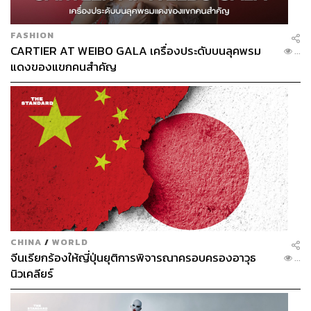
FASHION
CARTIER AT WEIBO GALA เครื่องประดับบนลุคพรม
...
แดงของแขกคนสำคัญ
CHINA
/
WORLD
จีนเรียกร้องให้ญี่ปุ่นยุติการพิจารณาครอบครองอาวุธ
...
นิวเคลียร์