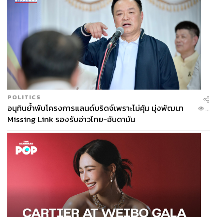
POLITICS
อนุทินย้ำพับโครงการแลนด์บริดจ์เพราะไม่คุ้ม มุ่งพัฒนา
...
Missing Link รองรับอ่าวไทย-อันดามัน