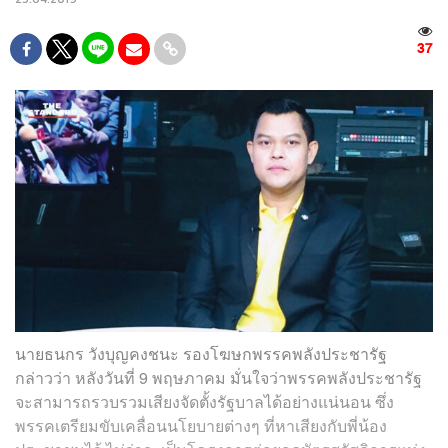
37
นายธนกร วังบุญคงชนะ รองโฆษกพรรคพลังประชารัฐ
กล่าวว่า หลังวันที่ 9 พฤษภาคม มั่นใจว่าพรรคพลังประชารัฐ
จะสามารถรวบรวมเสียงจัดตั้งรัฐบาลได้อย่างแน่นอน ซึ่ง
พรรคเตรียมขับเคลื่อนนโยบายต่างๆ ที่หาเสียงกับพี่น้อง