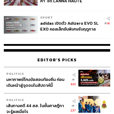
คำ’ จัด LANNA HAUTE
COUTURE กลางสายฝน
SPORT
adidas เปิดตัว Adizero EVO SL
1K
EXO คอลเล็กชันพิเศษรับฤดูกาล
College Football
EDITOR'S PICKS
POLITICS
มหากาพย์โกงข้อสอบท้องถิ่น ก่อน
601
เดินหน้าสู่จุดจบในสัปดาห์นี้
POLITICS
เส้นทางคดี 44 สส. ในชั้นศาลฎีกา
237
จะรู้ผลเมื่อไร