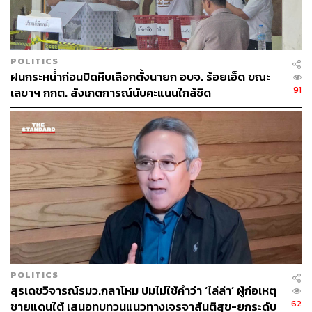
POLITICS
ฝนกระหน่ำก่อนปิดหีบเลือกตั้งนายก อบจ. ร้อยเอ็ด ขณะ
91
เลขาฯ กกต. สังเกตการณ์นับคะแนนใกล้ชิด
POLITICS
สุรเดชวิจารณ์รมว.กลาโหม ปมไม่ใช้คำว่า ‘ไล่ล่า’ ผู้ก่อเหตุ
62
ชายแดนใต้ เสนอทบทวนแนวทางเจรจาสันติสุข-ยกระดับ