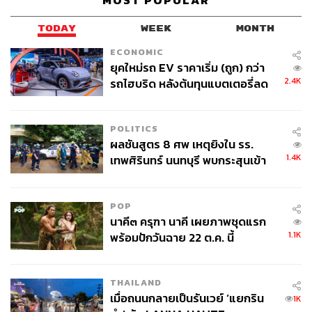
MOST POPULAR
TODAY
WEEK
MONTH
ECONOMIC
ยุคใหม่รถ EV ราคาเริ่ม (ถูก) กว่า
2.4K
รถไฮบริด หลังต้นทุนแบตเตอรี่ลด
ลง - จีนแห่บุกตลาดเกิดใหม่
POLITICS
ผลชันสูตร 8 ศพ เหตุยิงใน รร.
1.4K
เทพศิรินทร์ นนทบุรี พบกระสุนเข้า
จุดสำคัญ ‘ศีรษะ-หน้าอก’ ครูถูกยิง
4 นัด จากระยะไกล
POP
นาคี๓ ครุฑา นาคี เผยภาพชุดแรก
1.1K
พร้อมปักวันฉาย 22 ต.ค. นี้
THAILAND
เมื่อถนนกลายเป็นรันเวย์ ‘แยกริน
1K