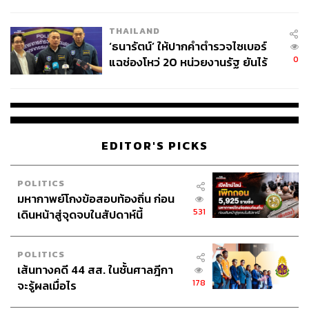
ชีวิต
THAILAND
‘ธนารัตน์’ ให้ปากคำตำรวจไซเบอร์
0
แฉช่องโหว่ 20 หน่วยงานรัฐ ยันไร้
นัยทางการเมือง
EDITOR'S PICKS
POLITICS
มหากาพย์โกงข้อสอบท้องถิ่น ก่อน
531
เดินหน้าสู่จุดจบในสัปดาห์นี้
POLITICS
เส้นทางคดี 44 สส. ในชั้นศาลฎีกา
178
จะรู้ผลเมื่อไร