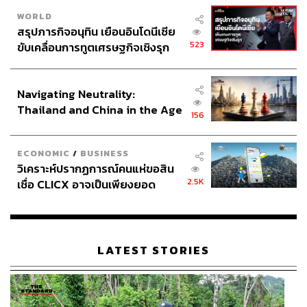
WORLD
สรุปภารกิจอนุทิน เยือนอินโดนีเซีย
523
ขับเคลื่อนการทูตเศรษฐกิจเชิงรุก
ประกาศหุ้นส่วนยุทธศาสตร์ไทย –
อินโดนีเซีย
Navigating Neutrality:
Thailand and China in the Age
156
of a New Global Order
ECONOMIC
/
BUSINESS
วิเคราะห์ปรากฏการณ์คนแห่ขอสิน
2.5K
เชื่อ CLICX อาจเป็นเพียงยอด
ภูเขาน้ำแข็ง ของปัญหาหนี้ครัว
เรือนไทยที่ถูกซุกไว้
LATEST STORIES