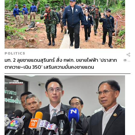
POLITICS
มท. 2 ลุยชายแดนสุรินทร์ สั่ง กฟภ. ขยายไฟฟ้า ‘ปราสาท
...
ตาควาย–เนิน 350’ เสริมความมั่นคงชายแดน