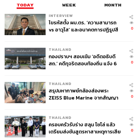
TODAY
WEEK
MONTH
INTERVIEW
ไขรหัสตั้ง ผบ.ตร. ‘ความสามารถ
0
vs อาวุโส’ และอนาคตการปฏิรูปสี
กากี กับ พล.ต.อ. เอก อังสนานนท์
THAILAND
กองปราบฯ สอบเข้ม ‘อดีตอธิบดี
0
สถ.’ คดีทุจริตสอบท้องถิ่น แจ้ง 6
ข้อหาหนัก จ่อชง ป.ป.ช. 12 ส.ค. นี้
THAILAND
สรุปมหากาพย์กล้องส่องพระ
0
ZEISS Blue Marine จากสัญญา
ผลิต 8.3 ล้าน สู่ข้อพิพาท ‘มา
เวลล์ฯ’ ฟ้อง ‘โทน บางแค’ ผิดนัด
THAILAND
จ่ายหนี้-แอบระบุแบรนด์
ครอบครัวรับร่าง ฮลุน โซโล่ แล้ว
0
เตรียมส่งชันสูตรหาสาเหตุการเสีย