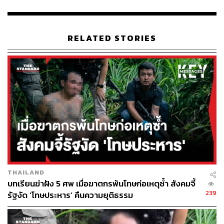
ตรวจหาเชื้อโควิดทั้งในรูปแบบ ATK และ RT-PCR ทั้ง 3 ราย
เพื่อยืนยันเพื่อความถูกต้องชัดเจน เนื่องจากกลุ่มบุคคลดัง
กล่าวเป็นผู้ต้องขังกลุ่มเสี่ยงสูง
RELATED STORIES
โดยปรากฏผลตรวจเป็นลบ 2 ราย และมีผลเป็นบวก 1 ราย คือ
จตุภัทร์ บุญภัทรรักษา หรือ ไผ่-ดาวดิน โดยในส่วนของจตุ
ภัทร์ ขณะถูกควบคุมตัวที่ทัณฑสถานบำบัดพิเศษกลาง มี
พฤติกรรมไม่เหมาะสม ได้ดึงสายกล้องวงจรปิด จนทำให้
ทรัพย์สินราชการเสีย จำนวน 2 ครั้ง และขณะนี้ได้ดำเนินการ
ส่งตัวเพื่อเข้ารับการรักษาที่ทัณฑสถานโรงพยาบาล
ราชทัณฑ์เรียบร้อยแล้ว
TAGS:
กรมราชทัณฑ์
ไผ่ ดาวดิน
เชื้อไวรัสโคโรนา
COVID-19
THAILAND
บทเรียนฆ่าฝัง 5 ศพ เมื่อฆาตกรพ้นโทษก่อเหตุซ้ำ สังคมจี้
239
รัฐงัด ‘โทษประหาร’ คืนความยุติธรรม