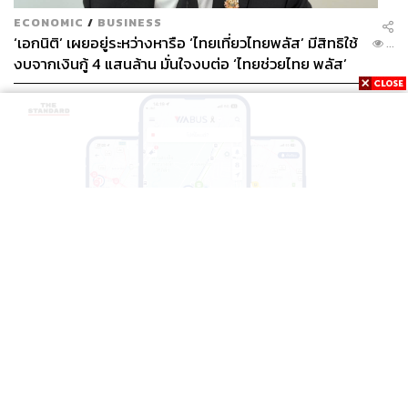
ECONOMIC
/
BUSINESS
‘เอกนิติ’ เผยอยู่ระหว่างหารือ ‘ไทยเที่ยวไทยพลัส’ มีสิทธิใช้
...
งบจากเงินกู้ 4 แสนล้าน มั่นใจงบต่อ ‘ไทยช่วยไทย พลัส’
เฟส 2 มีเพียงพอ
THAILAND
BTS-EBM-NBM จับมือแอปพลิเคชัน ViaBus ยกระดับ
...
การติดตามตำแหน่งรถไฟฟ้า 3 สายแบบเรียลไทม์