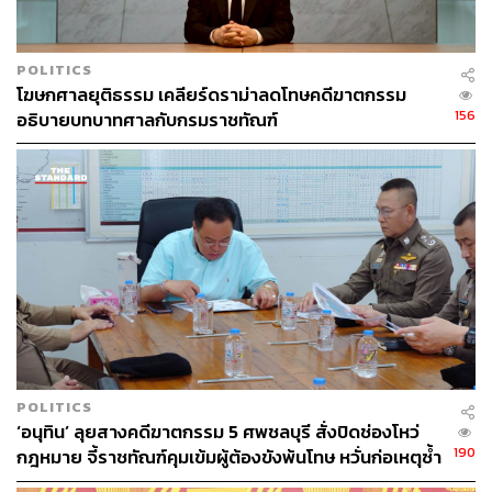
POLITICS
โฆษกศาลยุติธรรม เคลียร์ดราม่าลดโทษคดีฆาตกรรม
156
อธิบายบทบาทศาลกับกรมราชทัณฑ์
POLITICS
‘อนุทิน’ ลุยสางคดีฆาตกรรม 5 ศพชลบุรี สั่งปิดช่องโหว่
190
กฎหมาย จี้ราชทัณฑ์คุมเข้มผู้ต้องขังพ้นโทษ หวั่นก่อเหตุซ้ำ
รอย