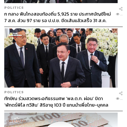
POLITICS
ก กลาง ฟันโกงสอบท้องถิ่น 5,925 ราย ประกาศบัญชีใหม่
...
7 ส.ค. ส่วน 97 ราย รอ ป.ป.ช. ขีดเส้นแล้วเสร็จ 31 ส.ค.
POLITICS
ทักษิณ ร่วมสวดพระอภิธรรมศพ ‘พล.ต.ท. ผ่อน’ บิดา
...
‘พักตร์พิไล ทวีสิน’ สิริอายุ 103 ปี แกนนำเพื่อไทย-บุคคล
หลากวงการร่วมอาลัย