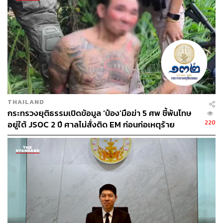
47
ABOUT THE AUTHOR
THE STANDARD TEAM
กองบรรณาธิการ THE STANDARD
THAILAND
กระทรวงยุติธรรมเปิดข้อมูล ‘ป๋อง’มือฆ่า 5 ศพ ชี้พ้นโทษ
220
อยู่ใต้ JSOC 2 ปี ศาลไม่สั่งติด EM ก่อนก่อเหตุร้าย