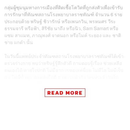
กลุ่มผู้ชุมนุมทางการเมืองที่ติดเชื้อโควิดที่ถูกส่งตัวเพื่อเข้ารับ
การรักษาที่ทัณฑสถานโรงพยาบาลราชทัณฑ์ จำนวน 6 ราย
ประกอบด้วย พริษฐ์ ชิวารักษ์ หรือเพนกวิน, พรหมศร วีระ
ธรรมจารี หรือฟ้า, สิริชัย นาถึง หรือนิว, Sam Samart หรือ
แซม สาแมท, ภาณุพงศ์ จาดนอก หรือไมค์ ระยอง และ ชาติ
ชาย แกดำ นั้น
ในวันนี้แพทย์ประจำทัณฑสถานโรงพยาบาลราชทัณฑ์ได้เข้า
ตรวจร่างกาย พบว่าพริษฐ์รู้สึกตัวดี ถามตอบรู้เรื่อง ช่วยเหลือ
ตนเองได้ หายใจปกติ ไม่มีอาการหอบเหนื่อย ไม่มีไอ ไม่มีเจ็บ
คอ ไม่มีน้ำมูก พักหลับได้ดี สามารถทำกิจวัตรประจำวันได้
ด้วยตนเอง แพทย์ให้การรักษาตามอาการ
READ MORE
ในส่วนของสิริชัยรู้สึกตัวดี ช่วยเหลือตัวเองได้ หายใจปกติ
ไม่มีอาการหอบเหนื่อย ไม่มีไข้ สามารถนอนหลับพักได้ รับ
ประทานอาหารได้ปกติ ขับถ่ายปกติ พรหมศรรู้สึกตัวดี ยิ้ม
แย้มพูดคุยช่วยเหลือตัวเองได้ ไม่มีอาการหอบเหนื่อย ไม่มีไข้
ไม่มีปวดศีรษะ รับประทานอาหารได้ ขับถ่ายปกติ นอนหลับ