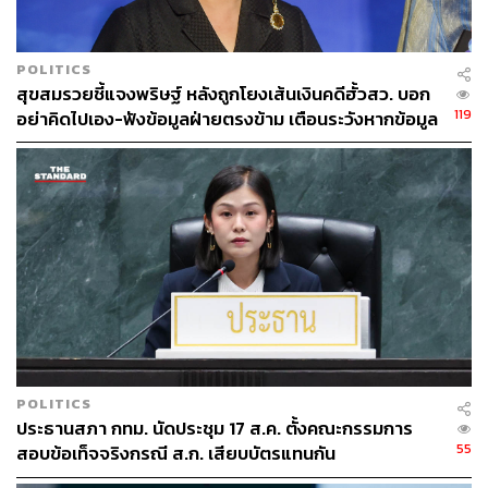
POLITICS
สุขสมรวยชี้แจงพริษฐ์ หลังถูกโยงเส้นเงินคดีฮั้วสว. บอก
119
อย่าคิดไปเอง-ฟังข้อมูลฝ่ายตรงข้าม เตือนระวังหากข้อมูล
ไม่จริง
POLITICS
ประธานสภา กทม. นัดประชุม 17 ส.ค. ตั้งคณะกรรมการ
55
สอบข้อเท็จจริงกรณี ส.ก. เสียบบัตรแทนกัน