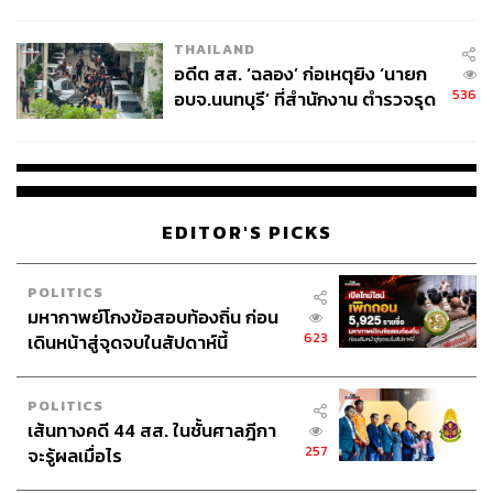
ผู้ใช้ถอดเปลี่ยนแบตเองได้ ก่อนกฎ
EU บังคับปีหน้า
THAILAND
อดีต สส. ‘ฉลอง’ ก่อเหตุยิง ‘นายก
536
อบจ.นนทบุรี’ ที่สำนักงาน ตำรวจรุด
ลงพื้นที่
EDITOR'S PICKS
POLITICS
มหากาพย์โกงข้อสอบท้องถิ่น ก่อน
623
เดินหน้าสู่จุดจบในสัปดาห์นี้
POLITICS
เส้นทางคดี 44 สส. ในชั้นศาลฎีกา
257
จะรู้ผลเมื่อไร