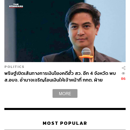
POLITICS
พริษฐ์เปิดเส้นทางการเงินโยงคดีฮั้ว สว. อีก 4 จังหวัด พบ
86
ส.อบจ. อำนาจเจริญโอนเงินให้เจ้าหน้าที่ กกต. ฝ่าย
สืบสวน
MORE
MOST POPULAR