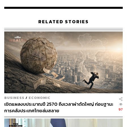
ผู้อำนวยการนโยบายพรรคประชาชน ได้กล่าวฝากข้อเสนอ
แนะถึง นางศุภจี สุธรรมพันธุ์ ว่าในการพิจารณาตัวเลขสินค้า
เกษตร ภาครัฐจำเป็นต้องมองให้รอบด้านและครบถ้วนทุกมิติ
RELATED STORIES
ไม่ควรด่วนสรุปเพื่อนำเสนอเป็นผลงานเพียงด้านเดียว
เนื่องจากสินค้าเกษตรมีความซับซ้อน ทั้งเงื่อนไขด้านฤดูกาล
ความผันผวนของปริมาณผลผลิต และอำนาจการต่อรองใน
ห่วงโซ่อุปทาน การวิเคราะห์ข้อมูลเชิงลึกจะช่วยให้ภาครัฐ
มองเห็นปัญหาที่ซ่อนอยู่ และสามารถกำหนดมาตรการแก้ไข
ได้อย่างตรงจุด
ในช่วงท้าย เดชรัตได้เรียกร้องให้กระทรวงพาณิชย์เร่งอัปเดต
ข้อมูลตัวเลขการส่งออกประจำเดือนเมษายน 2569 ลงบน
เว็บไซต์อย่างเป็นทางการ เนื่องจากปัจจุบันข้อมูลยังหยุดอยู่
เพียงเดือนมีนาคม เพื่อให้ประชาชนและภาคส่วนต่างๆ
BUSINESS
/
ECONOMIC
สามารถร่วมตรวจสอบสถิติสินค้าเกษตรทุกรายการ รวมถึง
เปิดแผลงบประมาณปี 2570 ถึงเวลาผ่าตัดใหญ่ ก่อนฐานะ
สินค้าที่มีอัตราการส่งออกลดลง ซึ่งทางกระทรวงมิได้หยิบยก
97
การคลังประเทศไทยล่มสลาย
มากล่าวถึง