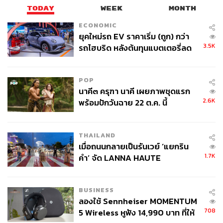
TODAY
WEEK
MONTH
ECONOMIC
ยุคใหม่รถ EV ราคาเริ่ม (ถูก) กว่า
3.5K
รถไฮบริด หลังต้นทุนแบตเตอรี่ลด
ลง - จีนแห่บุกตลาดเกิดใหม่
POP
นาคี๓ ครุฑา นาคี เผยภาพชุดแรก
2.6K
พร้อมปักวันฉาย 22 ต.ค. นี้
THAILAND
เมื่อถนนกลายเป็นรันเวย์ ‘แยกริน
1.7K
คำ’ จัด LANNA HAUTE
COUTURE กลางสายฝน
BUSINESS
ลองใช้ Sennheiser MOMENTUM
708
5 Wireless หูฟัง 14,990 บาท ที่ให้