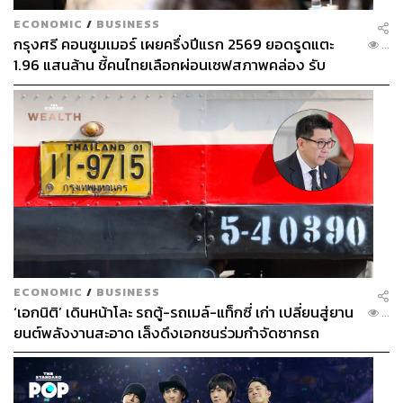
ECONOMIC
/
BUSINESS
กรุงศรี คอนซูมเมอร์ เผยครึ่งปีแรก 2569 ยอดรูดแตะ
...
1.96 แสนล้าน ชี้คนไทยเลือกผ่อนเซฟสภาพคล่อง รับ
เศรษฐกิจผันผวนฉุดผลประกอบการพลาดเป้า
ECONOMIC
/
BUSINESS
‘เอกนิติ’ เดินหน้าโละ รถตู้-รถเมล์-แท็กซี่ เก่า เปลี่ยนสู่ยาน
...
ยนต์พลังงานสะอาด เล็งดึงเอกชนร่วมกำจัดซากรถ