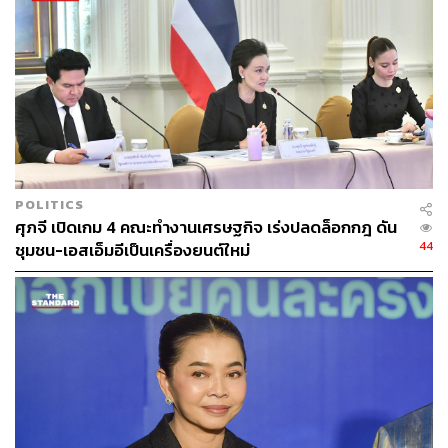
ทั้งนี้ พรรคประชาชนยืนยันว่าพร้อมที่จะช่วยตรวจสอบข้อมูล
เชิงลึกและชี้แนะปมปัญหาที่แท้จริง เพื่อมิให้ตัวเลขสถิติเชิง
บวกเพียงบางมิติ มาบดบังความเดือดร้อนและปัญหาเชิง
โครงสร้างที่เกษตรกรไทยกำลังเผชิญอยู่อย่างแท้จริง
TAGS:
เดชรัต สุขกำเนิด
ศุภจี สุธรรมพันธุ์
พรรคประชาชน
ทุเรียน
กระทรวงพาณิชย์
POLITICS
ศุภจี เปิดเกม 4 คณะทำงานเศรษฐกิจ เร่งปลดล็อกกฎ ดัน
44
ชุมชน-เอสเอ็มอีเป็นเครื่องยนต์ใหม่
117
ABOUT THE AUTHOR
THE STANDARD TEAM
กองบรรณาธิการ THE STANDARD