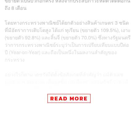
ขยายตัวเป็นบวกอีกครั้ง หลังจากประสบภาวะหดตัวติดต่อกัน
ถึง 8 เดือน
โดยทางกระทรวงพาณิชย์ได้ยกตัวอย่างสินค้าเกษตร 3 ชนิด
ที่มีอัตราการเติบโตสูง ได้แก่ ทุเรียน (ขยายตัว 109.5%), เงาะ
(ขยายตัว 92.8%) และลิ้นจี่ (ขยายตัว 70.0%) ซึ่งทางรัฐมนตรี
ว่าการกระทรวงพาณิชย์ระบุว่าเป็นการเปรียบเทียบแบบปีต่อ
ปี (Year-on-Year) และถือเป็นหนึ่งในผลงานสำคัญของ
กระทรวง
อย่างไรก็ตาม เดชรัตได้ตั้งข้อสังเกตที่สำคัญว่า แม้ตัวเลข
มูลค่าการส่งออกจะเพิ่มสูงขึ้น แต่เมื่อตรวจสอบดัชนีราคาที่
เกษตรกรขายได้จากสำนักงานเศรษฐกิจการเกษตร กลับพบ
ภาพสะท้อนที่สวนทางกันอย่างสิ้นเชิง โดยในเดือนเมษายน
READ MORE
2569 ราคาทุเรียนหน้าสวนปรับตัวลดลง 1.7% เมื่อเทียบกับ
ช่วงเดียวกันของปีก่อน ขณะที่ราคาเงาะทรุดหนักถึง 22.8%
และลิ้นจี่ลดลง 7.4%
ข้อมูลเหล่านี้สะท้อนให้เห็นข้อเท็จจริงที่ว่า การส่งออกที่เพิ่ม