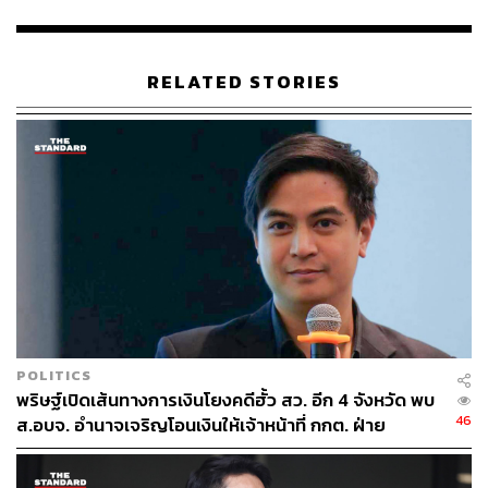
หน่วยงานขององค์กรปกครองส่วนท้องถิ่นและหน่วยงานอื่น
เข้าชี้แจงรายละเอียดเพื่อขอใช้งบประมาณก่อสร้างลานกีฬา
โซลาร์ รถขยะพลังงานไฟฟ้า และโครงการอื่นๆ ซึ่งแสดงให้
RELATED STORIES
เห็นว่าไม่มีความจำเป็นต้องใช้เงินกู้จาก พ.ร.ก.
ณัฐพงษ์กล่าวถึงขั้นตอนทางกฎหมายตามรัฐธรรมนูญ
มาตรา 172 ว่า หากอยู่ในช่วงนอกสมัยประชุมรัฐสภา และ
การรอเปิดสมัยประชุมตามปกติจะทำให้เกิดความล่าช้า คณะ
รัฐมนตรี (ครม.) มีอำนาจเรียกประชุมสมัยวิสามัญเป็นการ
ด่วน เพื่อให้รัฐสภาพิจารณารับรองหรือไม่รับรองพระราช
กำหนดได้
ทางพรรคจึงรอความชัดเจนจากรัฐบาลเกี่ยวกับการดำเนิน
การในขั้นตอนต่อไป ส่วนการประสานงานกับพรรค
POLITICS
ประชาธิปัตย์นั้น ณัฐพงษ์ระบุว่าทุกกระบวนการต้องเป็นไป
พริษฐ์เปิดเส้นทางการเงินโยงคดีฮั้ว สว. อีก 4 จังหวัด พบ
ตามรัฐธรรมนูญ และการเปิดประชุมสมัยวิสามัญเป็นอำนาจ
46
ส.อบจ. อำนาจเจริญโอนเงินให้เจ้าหน้าที่ กกต. ฝ่าย
ของ ครม. โดยพรรคประชาชนยืนยันจุดยืนไม่เห็นด้วยกับคำ
สืบสวน
วินิจฉัยของศาลรัฐธรรมนูญ