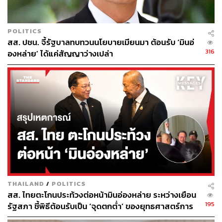
ศิริรกัญญาชี้ว่า โครงการเหล่านี้ไม่สะท้อนถึงการเปลี่ยนผ่าน
สู่พลังงานสะอาด หรือลดการใช้เชื้อเพลิงฟอสซิลอย่างมีนัย
POLITICS
สำคัญ นำมาสู่ข้อสงสัยเรื่องการเตรียมผู้รับจ้างไว้ล่วงหน้า
สส. ปชน. จี้รัฐบาลทบทวนนโยบายเมียนมา ต้อนรับ ‘มินอ่
และข้อกังวลว่าโครงการเหล่านี้อาจไม่ได้เป็นการลงทุนเพื่อ
316
องหล่าย’ ได้แค่สัญญาว่างเปล่า
การเปลี่ยนผ่านพลังงานตามวัตถุประสงค์ที่กล่าวอ้าง
สำหรับแนวทางการตรวจสอบหลังจากนี้ ศิริกัญญาระบุว่าจะ
ใช้กลไกของกรรมาธิการวิสามัญพิจารณา พ.ร.ก. กู้เงิน และ
คณะกรรมาธิการวิสามัญพิจารณางบประมาณปี 2570 เพื่อ
ตรวจสอบความซ้ำซ้อน เนื่องจากในงบประมาณปี 2570 มี
โครงการที่เกี่ยวข้องกับการเปลี่ยนผ่านพลังงานวงเงินกว่า
7,000 ล้านบาท
นอกจากนี้ ยังมีรายการงบกลางปี 2570 สำหรับโครงการฟื้นฟู
เศรษฐกิจเพื่อรองรับความผันผวนของราคาพลังงาน วงเงิน
THAILAND
/
POLITICS
12,000 ล้านบาท ซึ่งกำหนดให้หน่วยงานที่มีเงินสะสมออกงบ
สส. ไทยตะโกนประท้วงต่อหน้ามินอ่องหล่าย ระหว่างเยือน
ประมาณร่วมกับรัฐบาล หากรวมวงเงินทั้งหมดอาจสูงถึง
195
รัฐสภา ชี้พิธีต้อนรับเป็น ‘จุดตกต่ำ’ ของยุทธศาสตร์การ
212,000 ล้านบาท ทางพรรคจะพิจารณาความซ้ำซ้อนใน
ทูตไทย