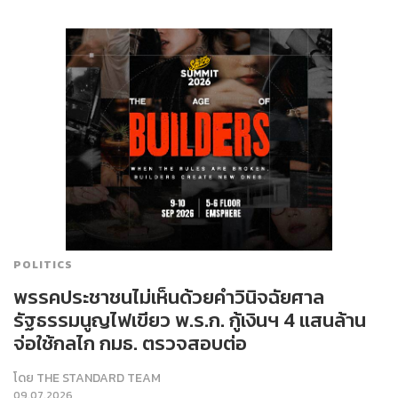
POLITICS
พรรคประชาชนไม่เห็นด้วยคำวินิจฉัยศาล
รัฐธรรมนูญไฟเขียว พ.ร.ก. กู้เงินฯ 4 แสนล้าน
จ่อใช้กลไก กมธ. ตรวจสอบต่อ
โดย
THE STANDARD TEAM
09.07.2026