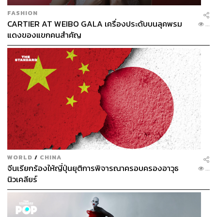
FASHION
CARTIER AT WEIBO GALA เครื่องประดับบนลุคพรม
...
แดงของแขกคนสำคัญ
WORLD
/
CHINA
จีนเรียกร้องให้ญี่ปุ่นยุติการพิจารณาครอบครองอาวุธ
...
นิวเคลียร์