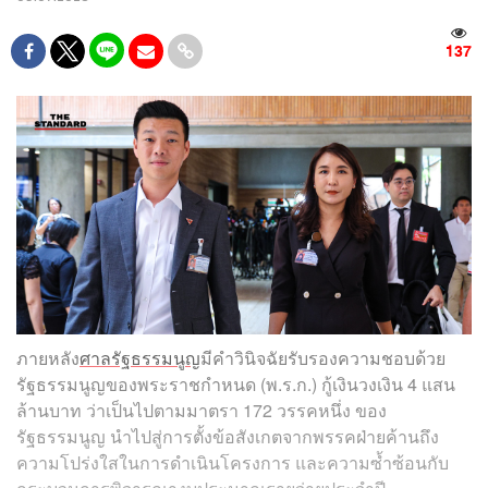
137
ภายหลัง
ศาลรัฐธรรมนูญ
มีคำวินิจฉัยรับรองความชอบด้วย
รัฐธรรมนูญของพระราชกำหนด (พ.ร.ก.) กู้เงินวงเงิน 4 แสน
ล้านบาท ว่าเป็นไปตามมาตรา 172 วรรคหนึ่ง ของ
รัฐธรรมนูญ นำไปสู่การตั้งข้อสังเกตจากพรรคฝ่ายค้านถึง
ความโปร่งใสในการดำเนินโครงการ และความซ้ำซ้อนกับ