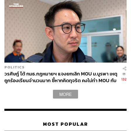
คณะกรรมาธิการงบประมาณปี 2570 เพื่อปรับลดงบประมาณ
ในส่วนที่ทับซ้อนกัน
•
แนะอนุทินเข้าสภาฯ ให้บ่อยจะได้จำ สส. ได้
ในประเด็นการเมือง ณัฐพงษ์ได้ตอบข้อซักถามกรณีที่นายก
รัฐมนตรีระบุว่าไม่รู้จักตนเอง หลังจากมีข้อเรียกร้องให้แสดง
ความรับผิดชอบหาก พ.ร.ก. กู้เงินขัดรัฐธรรมนูญ โดยณัฐพงษ์
POLITICS
วรศิษฎ์ โต้ กมธ.กฎหมายฯ แจงยกเลิก MOU ม.บูรพา เหตุ
ระบุว่า การที่นายกรัฐมนตรีจำ สส. ไม่ได้ อาจเป็นเพราะไม่
132
ถูกร้องเรียนจำนวนมาก ชี้หากคิดทุจริต คงไม่ทำ MOU กับ
ค่อยได้เข้าร่วมประชุมสภาฯ พร้อมเสนอให้นายกรัฐมนตรี
5 หน่วยงาน
เข้ามาตอบกระทู้ในสภาฯ ให้บ่อยขึ้นเพื่อทบทวนความจำ
MORE
นอกจากนี้ ณัฐพงษ์ได้แสดงความเห็นกรณีที่นายกรัฐมนตรี
ระบุว่าไม่สามารถยุบกองอำนวยการรักษาความมั่นคง
ภายในราชอาณาจักร (กอ.รมน.) ได้เนื่องจากอยู่คู่กับคนไทย
มานาน โดยณัฐพงษ์เสนอว่าหน่วยงานของรัฐต้องมีการ
MOST POPULAR
ทบทวนที่มาและวัตถุประสงค์ ภารกิจด้านความมั่นคงภายใน