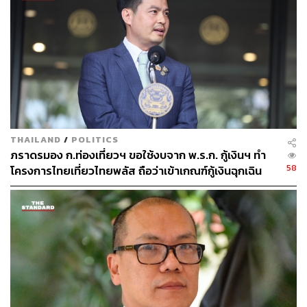
•
ตั้งข้อสังเกต พ.ร.ก. ซ้ำซ้อนกับงบประมาณราย
จ่ายฯ เล็งตัดทั้งโครงการ
ด้านศิริกัญญาให้ข้อมูลเพิ่มเติมเกี่ยวกับการเตรียมการของ
รัฐบาล โดยระบุว่า ก่อนหน้านี้โครงการในกลุ่มการเปลี่ยน
ผ่านด้านพลังงานวงเงิน 2 แสนล้านบาท ยังไม่เข้าสู่การ
THAILAND
/
POLITICS
พิจารณาของคณะกรรมการกลั่นกรอง แต่ในช่วง 1 ถึง 2
ภราดรมอง ก.ท่องเที่ยวฯ ขอใช้งบจาก พ.ร.ก. กู้เงินฯ ทำ
สัปดาห์ที่ผ่านมา รัฐมนตรีช่วยว่าการกระทรวงมหาดไทย
58
โครงการไทยเที่ยวไทยพลัส ถือว่าเข้าเกณฑ์กู้เงินฉุกเฉิน
และรัฐมนตรีช่วยว่าการกระทรวงคมนาคมได้ให้ข่าวเกี่ยวกับ
โครงการที่จะเสนอขอใช้เงินกู้ดังกล่าว
ศิริกัญญาเปิดเผยว่า พรรคได้รับเอกสารที่มีการส่งเวียนไปยัง
องค์กรปกครองส่วนท้องถิ่น ซึ่งมีลักษณะเป็นรายการ
โครงการสำเร็จรูปให้ท้องถิ่นเลือกขอใช้เงินกู้ เช่น รถขยะ
พลังงานไฟฟ้า ลานกีฬาโซลาร์ เครื่องผลิตออกซิเจนพลังงาน
แสงอาทิตย์ และการติดตั้งโซลาร์รูฟท็อป