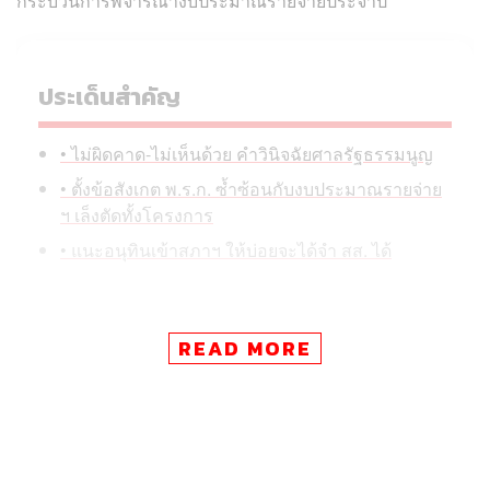
กระบวนการพิจารณางบประมาณรายจ่ายประจำปี
ประเด็นสำคัญ
• ไม่ผิดคาด-ไม่เห็นด้วย คำวินิจฉัยศาลรัฐธรรมนูญ
• ตั้งข้อสังเกต พ.ร.ก. ซ้ำซ้อนกับงบประมาณรายจ่าย
ฯ เล็งตัดทั้งโครงการ
• แนะอนุทินเข้าสภาฯ ให้บ่อยจะได้จำ สส. ได้
ณัฐพงษ์ เรืองปัญญาวุฒิ สส. แบบบัญชีรายชื่อ หัวหน้าพรรค
READ MORE
ประชาชน พร้อมด้วย ศิริกัญญา ตันสกุล สส. แบบบัญชีรายชื่อ
รองหัวหน้าพรรคประชาชน แถลงข้อคิดเห็นภายหลังศาล
รัฐธรรมนูญมีคำวินิจฉัยกรณีพระราชกำหนดกู้เงิน 4 แสน
ล้านบาท โดยศาลมีมติเอกฉันท์วินิจฉัยว่า วงเงิน 2 แสนล้าน
บาทแรกสำหรับเยียวยาผลกระทบจากวิกฤตตะวันออกกลาง