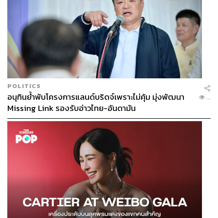
POLITICS
อนุทินย้ำพับโครงการแลนด์บริดจ์เพราะไม่คุ้ม มุ่งพัฒนา
...
Missing Link รองรับอ่าวไทย-อันดามัน