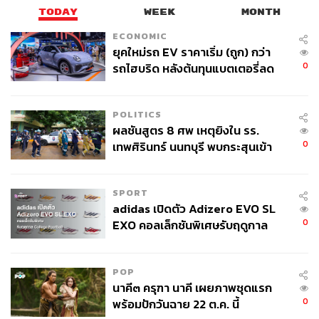
TODAY
WEEK
MONTH
ประเทศมีความหลากหลายและซ้ำซ้อนกัน พร้อมยกตัวอย่าง
ประเทศเวียดนามที่มีการควบรวมระดับจังหวัด การพิจารณา
ECONOMIC
ทบทวน ยุบ หรือควบรวมหน่วยงานที่มีภารกิจซ้ำซ้อน เป็นก
ยุคใหม่รถ EV ราคาเริ่ม (ถูก) กว่า
0
ระบวนการที่สามารถกระทำได้เพื่อประโยชน์ของประชาชน
รถไฮบริด หลังต้นทุนแบตเตอรี่ลด
ลง - จีนแห่บุกตลาดเกิดใหม่
และการประหยัดงบประมาณแผ่นดิน
POLITICS
TAGS:
พ.ร.ก. กู้เงิน
พ.ร.ก. เงินกู้
ณัฐพงษ์ เรืองปัญญาวุฒิ
ผลชันสูตร 8 ศพ เหตุยิงใน รร.
พรรคประชาชน
Vietnam
พรรคประชาธิปัตย์
คณะรัฐมนตรี
ศาลรัฐธรรมนูญ
ศิริกัญญา ตันสกุล
0
เทพศิรินทร์ นนทบุรี พบกระสุนเข้า
จุดสำคัญ ‘ศีรษะ-หน้าอก’ ครูถูกยิง
4 นัด จากระยะไกล
SPORT
adidas เปิดตัว Adizero EVO SL
0
EXO คอลเล็กชันพิเศษรับฤดูกาล
College Football
POP
137
นาคี๓ ครุฑา นาคี เผยภาพชุดแรก
0
พร้อมปักวันฉาย 22 ต.ค. นี้