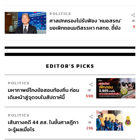
ABOUT THE AUTHOR
THE STANDARD TEAM
POLITICS
กองบรรณาธิการ THE STANDARD
ศาลปกครองไม่รับฟ้อง ‘หมอสรณ’
0
ขอเพิกถอนมติสรรหา กสทช. ชี้ยัง
ไม่ใช่ผู้เดือดร้อนเสียหาย
ABOUT THE PHOTOGRAPHER
ศวิตา พูลเสถียร
ช่างภาพข่าว ประจำสำนักข่าว THE
STANDARD
EDITOR'S PICKS
POLITICS
มหากาพย์โกงข้อสอบท้องถิ่น ก่อน
598
เดินหน้าสู่จุดจบในสัปดาห์นี้
POLITICS
เส้นทางคดี 44 สส. ในชั้นศาลฎีกา
236
จะรู้ผลเมื่อไร