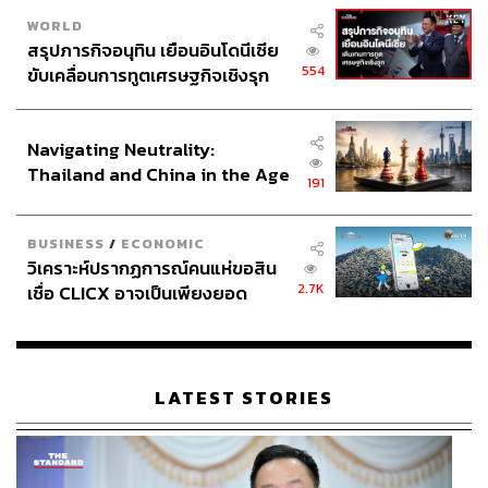
WORLD
สรุปภารกิจอนุทิน เยือนอินโดนีเซีย
554
ขับเคลื่อนการทูตเศรษฐกิจเชิงรุก
ประกาศหุ้นส่วนยุทธศาสตร์ไทย –
อินโดนีเซีย
Navigating Neutrality:
Thailand and China in the Age
191
of a New Global Order
BUSINESS
/
ECONOMIC
วิเคราะห์ปรากฏการณ์คนแห่ขอสิน
2.7K
เชื่อ CLICX อาจเป็นเพียงยอด
ภูเขาน้ำแข็ง ของปัญหาหนี้ครัว
เรือนไทยที่ถูกซุกไว้
LATEST STORIES