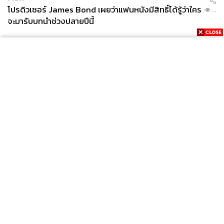
ศวิตา พูลเสถียร
โปรดิวเซอร์ James Bond เผยว่าแฟนหนังมีสิทธิ์ได้รู้ว่าใคร
...
ช่างภาพข่าว ประจำสำนักข่าว THE
จะมารับบทนำช่วงปลายปีนี้
STANDARD
News
Wealth
Pop
Podcast
Video
Now
Opinion
Careers
Events
Privacy
About
Contact
Policy
FOR
ADVERTISING
MEMBERSHIP