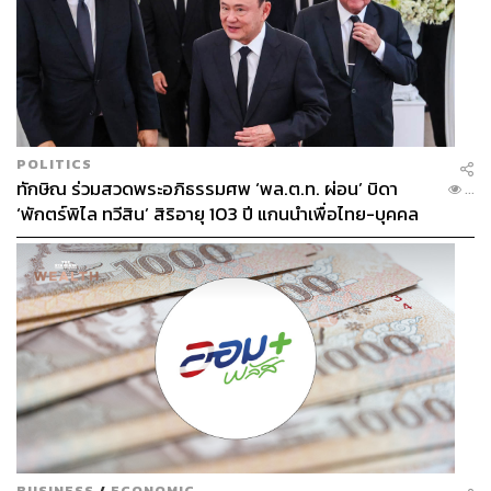
POLITICS
ทักษิณ ร่วมสวดพระอภิธรรมศพ ‘พล.ต.ท. ผ่อน’ บิดา
...
‘พักตร์พิไล ทวีสิน’ สิริอายุ 103 ปี แกนนำเพื่อไทย-บุคคล
หลากวงการร่วมอาลัย
BUSINESS
/
ECONOMIC