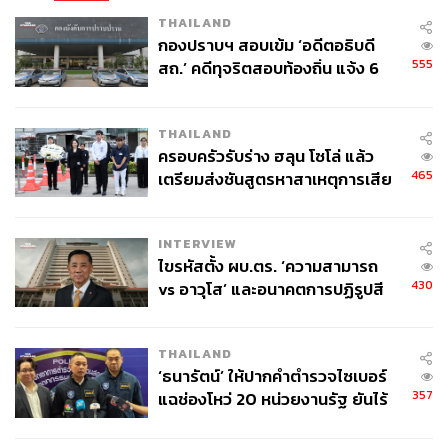
THAILAND
กองปราบฯ สอบเข้ม ‘อดีตอธิบดี
555
สถ.’ คดีทุจริตสอบท้องถิ่น แจ้ง 6
ข้อหาหนัก จ่อชง ป.ป.ช. 12 ส.ค. นี้
THAILAND
ครอบครัวรับร่าง ฮลุน โซโล่ แล้ว
465
เตรียมส่งชันสูตรหาสาเหตุการเสีย
ชีวิต
INTERVIEW
ไขรหัสตั้ง ผบ.ตร. ‘ความสามารถ
430
vs อาวุโส’ และอนาคตการปฏิรูปสี
กากี กับ พล.ต.อ. เอก อังสนานนท์
THAILAND
‘ธนารัตน์’ ให้ปากคำตำรวจไซเบอร์
357
แฉช่องโหว่ 20 หน่วยงานรัฐ ยันไร้
นัยทางการเมือง