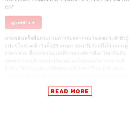
เรา”
ดูภาพข่าว ▼
ภายหลังเสร็จสิ้นกระบวนการจับสลากหมายเลขประจำตัวผู้
สมัครในช่วงเช้าวันนี้ (28 พฤษภาคม) ชัยวัฒน์ได้นำคณะผู้
สมัคร ส.ก. ขึ้นรถขบวนแห่เพื่อรณรงค์หาเสียง โดยเริ่มต้น
เส้นทางจากบริเวณถนนดินแดง เคลื่อนขบวนผ่านสถานที่
สำคัญ ได้แก่ อนุสาวรีย์ชัยสมรภูมิ ราชเทวี ยมราช สนาม
หลวง และสิ้นสุดเส้นทางที่ศาลาว่าการกรุงเทพมหานคร (เสา
ชิงช้า)
READ MORE
ทั้งนี้ ยังมีแกนนำและทีมบริหารพรรคประชาชนเข้าร่วมอย่าง
พร้อมเพรียง ประกอบด้วย วิโรจน์ ลักขณาอดิศร รองหัวหน้า
พรรคประชาชน ตลอดจนทีมบริหารผู้ว่าประชาชน วรภพ
วิริยะโรจน์, เพียงพนอ บุญกล่ำ, เดชรัต สุขกำเนิด, อมร พิมาน
มาศ, วัลลภ ตรีฤกษ์งาม และ
นพ.ไพโรจน์ บุญศิริคำชัย