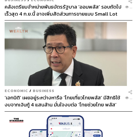
คลังเตรียมจำหน่ายพันธบัตรรัฐบาล ‘ออมพลัส’ รอบถัดไป
...
เร็วสุด 4 ก.ย.นี้ อาจเพิ่มสัดส่วนการขายแบบ Small Lot
First มากขึ้น
ECONOMIC
/
BUSINESS
‘เอกนิติ’ เผยอยู่ระหว่างหารือ ‘ไทยเที่ยวไทยพลัส’ มีสิทธิใช้
...
งบจากเงินกู้ 4 แสนล้าน มั่นใจงบต่อ ‘ไทยช่วยไทย พลัส’
เฟส 2 มีเพียงพอ