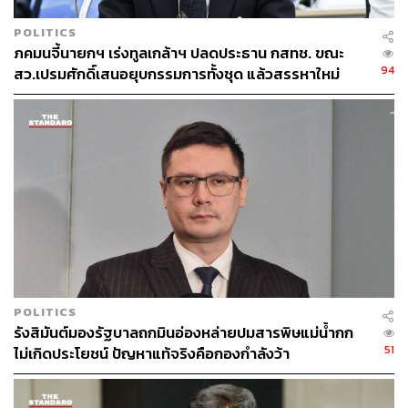
POLITICS
ภคมนจี้นายกฯ เร่งทูลเกล้าฯ ปลดประธาน กสทช. ขณะ
94
สว.เปรมศักดิ์เสนอยุบกรรมการทั้งชุด แล้วสรรหาใหม่
POLITICS
รังสิมันต์มองรัฐบาลถกมินอ่องหล่ายปมสารพิษแม่น้ำกก
51
ไม่เกิดประโยชน์ ปัญหาแท้จริงคือกองกำลังว้า