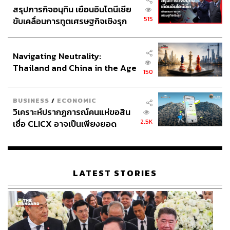
สรุปภารกิจอนุทิน เยือนอินโดนีเซีย
515
ขับเคลื่อนการทูตเศรษฐกิจเชิงรุก
ประกาศหุ้นส่วนยุทธศาสตร์ไทย –
อินโดนีเซีย
Navigating Neutrality:
Thailand and China in the Age
150
of a New Global Order
BUSINESS
/
ECONOMIC
วิเคราะห์ปรากฏการณ์คนแห่ขอสิน
2.5K
เชื่อ CLICX อาจเป็นเพียงยอด
ภูเขาน้ำแข็ง ของปัญหาหนี้ครัว
เรือนไทยที่ถูกซุกไว้
LATEST STORIES