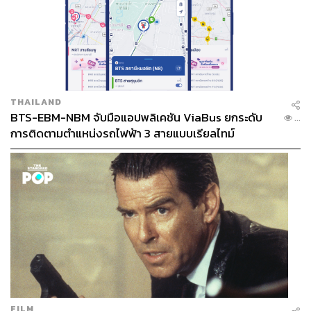
TAGS:
เลือกตั้งผู้ว่าฯ กทม. 2569
กรุงเทพมหานคร
เลือกตั้งผู้ว่าฯ กทม
วิโรจน์ ลักขณาอดิศร
ศาลาว่าการกรุงเทพมหานคร
ชัยวัฒน์ สถาวรวิจิตร
ไพโรจน์ บุญศิริคำชัย
พรรคประชาชน
THAILAND
BTS-EBM-NBM จับมือแอปพลิเคชัน ViaBus ยกระดับ
...
การติดตามตำแหน่งรถไฟฟ้า 3 สายแบบเรียลไทม์
137
ABOUT THE AUTHOR
THE STANDARD TEAM
กองบรรณาธิการ THE STANDARD
ABOUT THE PHOTOGRAPHER
FILM