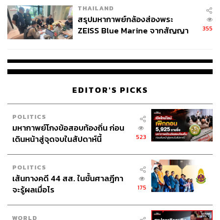
THAILAND
สรุปมหากาพย์กล้องส่องพระ
355
ZEISS Blue Marine จากสัญญา
ผลิต 8.3 ล้าน สู่ข้อพิพาท ‘มา
เวลล์ฯ’ ฟ้อง ‘โทน บางแค’ ผิดนัด
จ่ายหนี้-แอบระบุแบรนด์
EDITOR'S PICKS
POLITICS
มหากาพย์โกงข้อสอบท้องถิ่น ก่อน
523
เดินหน้าสู่จุดจบในสัปดาห์นี้
POLITICS
เส้นทางคดี 44 สส. ในชั้นศาลฎีกา
175
จะรู้ผลเมื่อไร
WORLD