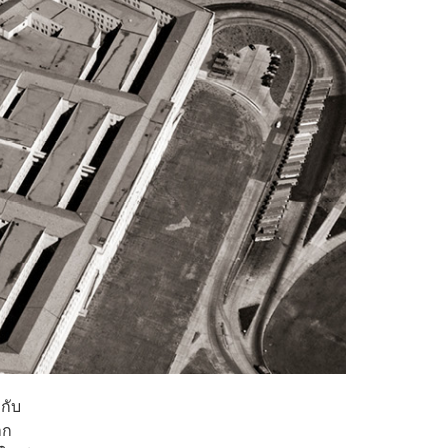
กับ
าก