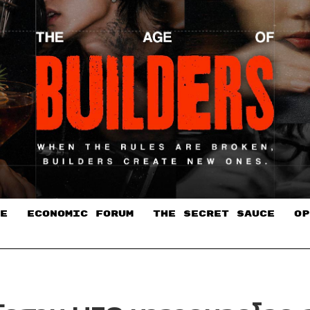
E
ECONOMIC FORUM
THE SECRET SAUCE​
OP