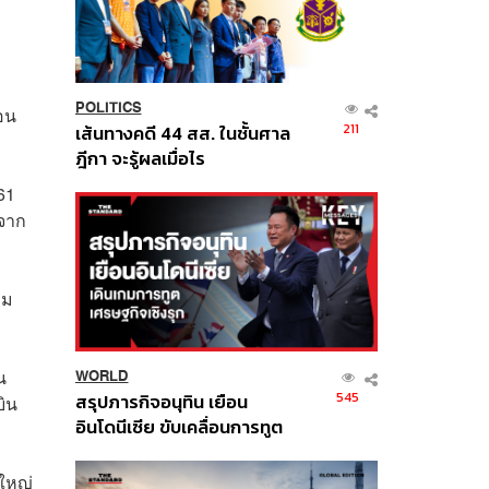
POLITICS
อน
211
เส้นทางคดี 44 สส. ในชั้นศาล
ฎีกา จะรู้ผลเมื่อไร
61
ำจาก
าม
น
WORLD
545
สรุปภารกิจอนุทิน เยือน
ิน
อินโดนีเซีย ขับเคลื่อนการทูต
เศรษฐกิจเชิงรุก ประกาศหุ้น
ส่วนยุทธศาสตร์ไทย –
ใหญ่