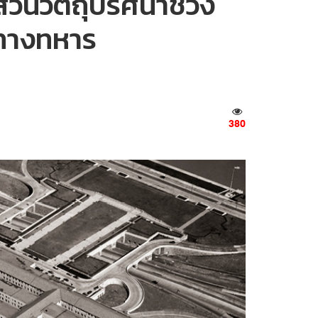
วนวัตถุปริศนาช่วง
ทางทหาร
380