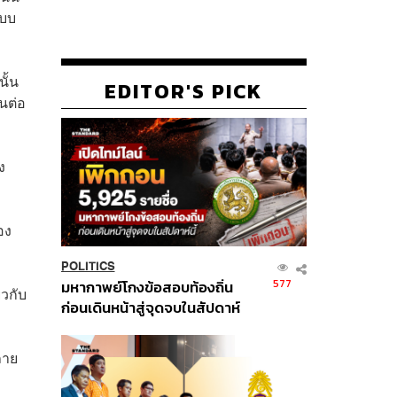
แบบ
ั้น
EDITOR'S PICK
นต่อ
ง
อง
POLITICS
577
มหากาพย์โกงข้อสอบท้องถิ่น
ยวกับ
ก่อนเดินหน้าสู่จุดจบในสัปดาห์
นี้
ภาย