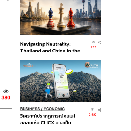
อินโดนีเซีย
Navigating Neutrality:
177
Thailand and China in the
Age of a New Global
Order
380
BUSINESS
/
ECONOMIC
2.6K
วิเคราะห์ปรากฏการณ์คนแห่
ขอสินเชื่อ CLICX อาจเป็น
เพียงยอดภูเขาน้ำแข็ง ของ