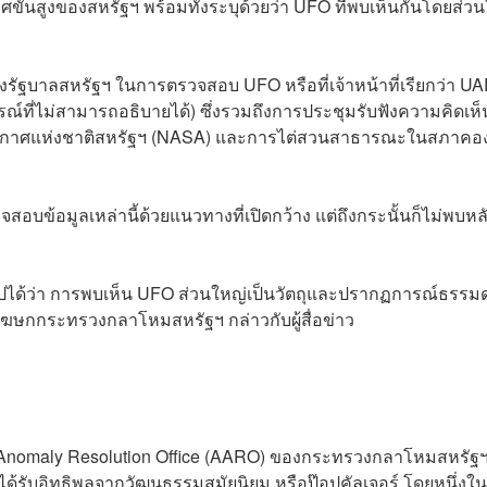
นสูงของสหรัฐฯ พร้อมทั้งระบุด้วยว่า UFO ที่พบเห็นกันโดยส่วน
ัฐบาลสหรัฐฯ ในการตรวจสอบ UFO หรือที่เจ้าหน้าที่เรียกว่า U
์ที่ไม่สามารถอธิบายได้) ซึ่งรวมถึงการประชุมรับฟังความคิดเห็
ะอวกาศแห่งชาติสหรัฐฯ (NASA) และการไต่สวนสาธารณะในสภาคอ
ข้อมูลเหล่านี้ด้วยแนวทางที่เปิดกว้าง แต่ถึงกระนั้นก็ไม่พบหล
ุปได้ว่า การพบเห็น UFO ส่วนใหญ่เป็นวัตถุและปรากฏการณ์ธรรม
ฆษกกระทรวงกลาโหมสหรัฐฯ กล่าวกับผู้สื่อข่าว
 Anomaly Resolution Office (AARO) ของกระทรวงกลาโหมสหรัฐ
ได้รับอิทธิพลจากวัฒนธรรมสมัยนิยม หรือป๊อปคัลเจอร์ โดยหนึ่งในน