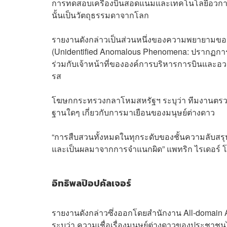
การทดสอบเครื่องบินสอดแนมและเทคโนโลยีอวกาศขั้
นั้นเป็นวัตถุธรรมดาจากโลก
รายงานดังกล่าวเป็นส่วนหนึ่งของความพยายามของร
(Unidentified Anomalous Phenomena: ปรากฏการณ
ร่วมกับเจ้าหน้าที่ขององค์การบริหารการบินแล
รส
โฆษกกระทรวงกลาโหมสหรัฐฯ ระบุว่า ทีมงานตรวจสอบ
ฐานใดๆ เกี่ยวกับการมาเยือนของมนุษย์ต่างดาว
“การสืบสวนทั้งหมดในทุกระดับของชั้นความลับสร
และเป็นผลมาจากการจำแนกผิด” แพทริก ไรเดอร์ โ
อิทธิพลป๊อปคัลเจอร์
รายงานดังกล่าวซึ่งออกโดยสำนักงาน All-domain
ระบุว่า ความเชื่อเรื่องมนุษย์ต่างดาวของประชาชน