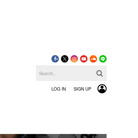
LOG IN
SIGN UP