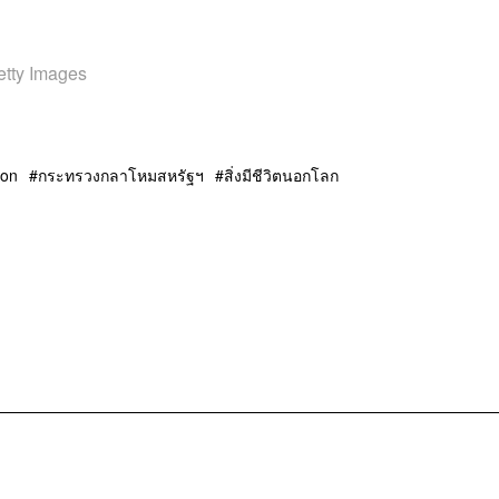
etty Images
gon
กระทรวงกลาโหมสหรัฐฯ
สิ่งมีชีวิตนอกโลก