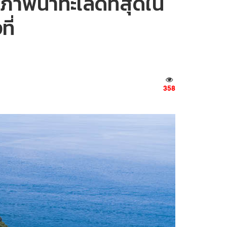
าพน้ำทะเลดีที่สุดใน
ี่
358