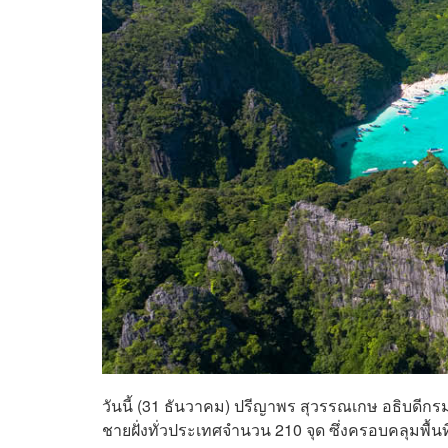
วันนี้ (31 ธันวาคม) ปรีญาพร สุวรรณเกษ อธิบด
ชายฝั่งทั่วประเทศจำนวน 210 จุด ซึ่งครอบคลุมพ