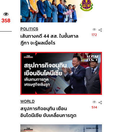
358
POLITICS
172
เส้นทางคดี 44 สส. ในชั้นศาล
ฎีกา จะรู้ผลเมื่อไร
WORLD
514
สรุปภารกิจอนุทิน เยือน
อินโดนีเซีย ขับเคลื่อนการทูต
เศรษฐกิจเชิงรุก ประกาศหุ้น
ส่วนยุทธศาสตร์ไทย –