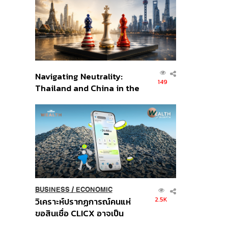
อินโดนีเซีย
Navigating Neutrality:
149
Thailand and China in the
Age of a New Global
Order
BUSINESS
/
ECONOMIC
2.5K
วิเคราะห์ปรากฏการณ์คนแห่
ขอสินเชื่อ CLICX อาจเป็น
เพียงยอดภูเขาน้ำแข็ง ของ