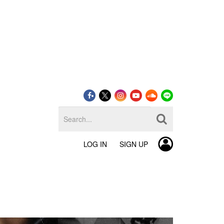
LOG IN
SIGN UP