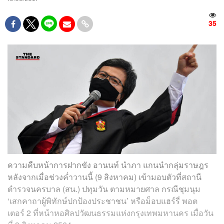
35
ความคืบหน้าการฝากขัง อานนท์ นำภา แกนนำกลุ่มราษฎร
หลังจากเมื่อช่วงค่ำวานนี้ (9 สิงหาคม) เข้ามอบตัวที่สถานี
ตำรวจนครบาล (สน.) ปทุมวัน ตามหมายศาล กรณีชุมนุม
‘เสกคาถาผู้พิทักษ์ปกป้องประชาชน’ หรือม็อบแฮร์รี่ พอต
เตอร์ 2 ที่หน้าหอศิลปวัฒนธรรมแห่งกรุงเทพมหานคร เมื่อวัน