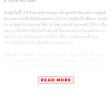
ที่ 3 สิงหาคม 2564
ล่าสุดวันนี้ (10 สิงหาคม) กฤษฎางค์ นุตจรัส ทนายความศูนย์
ทนายความเพื่อสิทธิมนุษยชน กล่าวภายหลังเข้าเยี่ยมอานนท์
ว่า ล่าสุดตำรวจจะขอใช้อำนาจควบคุมตัวอานนท์ไว้อีก 1 คืน
และจะเลื่อนฝากขังเป็นวันพรุ่งนี้ ซึ่งตนมองว่าเป็นเหมือนการ
ประวิงเวลา ทีมทนายความจึงจะใช้ความพยายามยื่นขอ
ประกันตัวอีกครั้งในชั้นพนักงานสอบสวน
ขณะเดียวกันยังมีรายงานว่า อานนท์อาจถูกส่งตัวไปควบคุม
ตัวที่กองบังคับการตำรวจตระเวนชายแดนภาค 1 จังหวัด
ปทุมธานี ซึ่งหากเป็นความจริง ทีมทนายความก็จะยื่นคัดค้าน
ให้ถึงที่สุด
READ MORE
กฤษฎางค์ย้ำว่า เมื่อผู้ถูกกล่าวหาเข้ามอบตัวและพนักงาน
สอบปากเสร็จสิ้นแล้ว ก็ไม่มีความจำเป็นใดที่จะต้องควบคุม
ตัวไว้ แม้กฎหมายจะให้อำอาจ แต่ก็ต้องควบคุมตัวไว้เท่าที่
จำเป็น ดังนั้นทนายความจึงต้องยื่นประกันตัวในชั้นนี้ แม้เชื่อ
ว่าตำรวจจะไม่ให้ประกันตัวก็ตาม แต่เป็นหน้าที่ของ