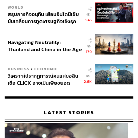
WORLD
สรุปภารกิจอนุทิน เยือนอินโดนีเซีย
545
ขับเคลื่อนการทูตเศรษฐกิจเชิงรุก
ประกาศหุ้นส่วนยุทธศาสตร์ไทย –
อินโดนีเซีย
Navigating Neutrality:
Thailand and China in the Age
179
of a New Global Order
BUSINESS
/
ECONOMIC
วิเคราะห์ปรากฏการณ์คนแห่ขอสิน
2.6K
เชื่อ CLICX อาจเป็นเพียงยอด
ภูเขาน้ำแข็ง ของปัญหาหนี้ครัว
เรือนไทยที่ถูกซุกไว้
LATEST STORIES