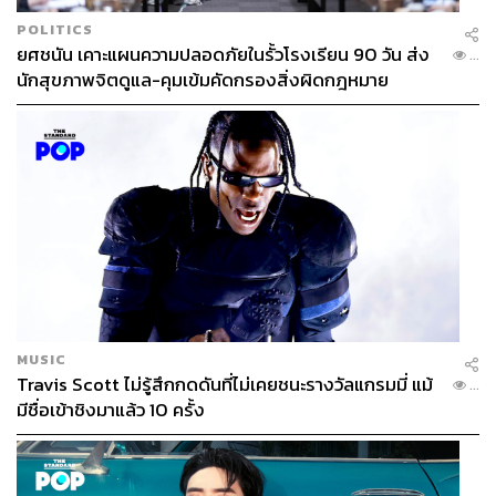
POLITICS
ยศชนัน เคาะแผนความปลอดภัยในรั้วโรงเรียน 90 วัน ส่ง
...
นักสุขภาพจิตดูแล-คุมเข้มคัดกรองสิ่งผิดกฎหมาย
MUSIC
Travis Scott ไม่รู้สึกกดดันที่ไม่เคยชนะรางวัลแกรมมี่ แม้
...
มีชื่อเข้าชิงมาแล้ว 10 ครั้ง