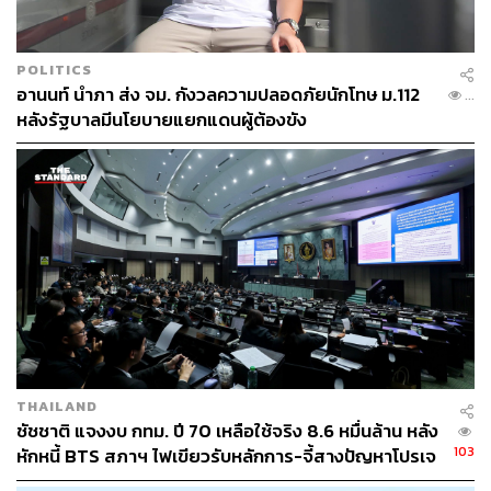
POLITICS
อานนท์ นำภา ส่ง จม. กังวลความปลอดภัยนักโทษ ม.112
...
หลังรัฐบาลมีนโยบายแยกแดนผู้ต้องขัง
THAILAND
ชัชชาติ แจงงบ กทม. ปี 70 เหลือใช้จริง 8.6 หมื่นล้าน หลัง
103
หักหนี้ BTS สภาฯ ไฟเขียวรับหลักการ-จี้สางปัญหาโปรเจ
กต์ล่าช้า