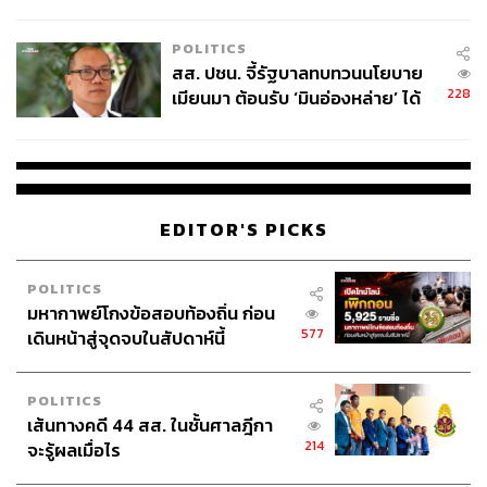
ไทยพลัส’ เฟส 2 รอประเมินความ
เหมาะสม
POLITICS
สส. ปชน. จี้รัฐบาลทบทวนนโยบาย
228
เมียนมา ต้อนรับ ‘มินอ่องหล่าย’ ได้
แค่สัญญาว่างเปล่า
EDITOR'S PICKS
POLITICS
มหากาพย์โกงข้อสอบท้องถิ่น ก่อน
577
เดินหน้าสู่จุดจบในสัปดาห์นี้
POLITICS
เส้นทางคดี 44 สส. ในชั้นศาลฎีกา
214
จะรู้ผลเมื่อไร