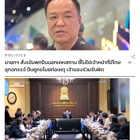
POLITICS
นายกฯ สั่งเข้มพกปืนนอกเคหสถาน ชี้ไม่ใช่เจ้าหน้าที่มีโทษ
...
อุกฉกรรจ์ ปืนถูกขโมยก่อเหตุ เจ้าของร่วมรับผิด