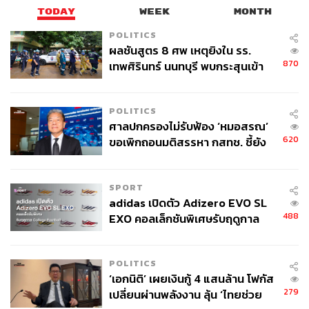
TODAY
WEEK
MONTH
POLITICS
ผลชันสูตร 8 ศพ เหตุยิงใน รร.
870
เทพศิรินทร์ นนทบุรี พบกระสุนเข้า
จุดสำคัญ ‘ศีรษะ-หน้าอก’ ครูถูกยิง
4 นัด จากระยะไกล
POLITICS
ศาลปกครองไม่รับฟ้อง ‘หมอสรณ’
620
ขอเพิกถอนมติสรรหา กสทช. ชี้ยัง
ไม่ใช่ผู้เดือดร้อนเสียหาย
SPORT
adidas เปิดตัว Adizero EVO SL
488
EXO คอลเล็กชันพิเศษรับฤดูกาล
College Football
POLITICS
‘เอกนิติ’ เผยเงินกู้ 4 แสนล้าน โฟกัส
279
เปลี่ยนผ่านพลังงาน ลุ้น ‘ไทยช่วย