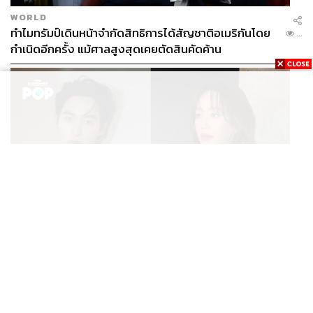
WORLD
ทำไมทรัมป์เดินหน้าจำกัดสิทธิการได้สัญชาติอเมริกันโดย
...
กำเนิดอีกครั้ง แม้ศาลสูงสุดเคยตัดสินคัดค้าน
ENTERTAINMENT
เก้า นพเก้า และ พาย รินรดา เตรียมร่วมงานกันใน ‘รสกาล
...
Enchanted Taste In Time’