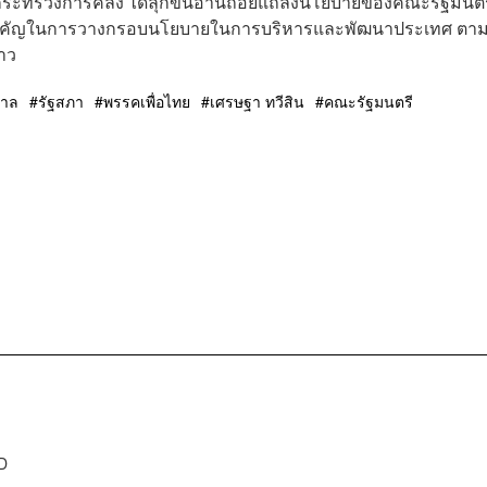
รกระทรวงการคลัง ได้ลุกขึ้นอ่านถ้อยแถลงนโยบายของคณะรัฐมนตร
าระสำคัญในการวางกรอบนโยบายในการบริหารและพัฒนาประเทศ ตา
าว
บาล
รัฐสภา
พรรคเพื่อไทย
เศรษฐา ทวีสิน
คณะรัฐมนตรี
D