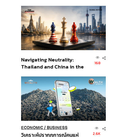
เศรษฐกิจเชิงรุก ประกาศหุ้น
ส่วนยุทธศาสตร์ไทย –
อินโดนีเซีย
Navigating Neutrality:
168
Thailand and China in the
Age of a New Global
Order
ECONOMIC
/
BUSINESS
2.6K
วิเคราะห์ปรากฏการณ์คนแห่