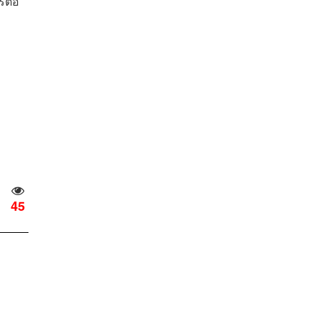
ีต่อ
ม
45