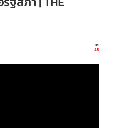
อรัฐสภา | THE
45