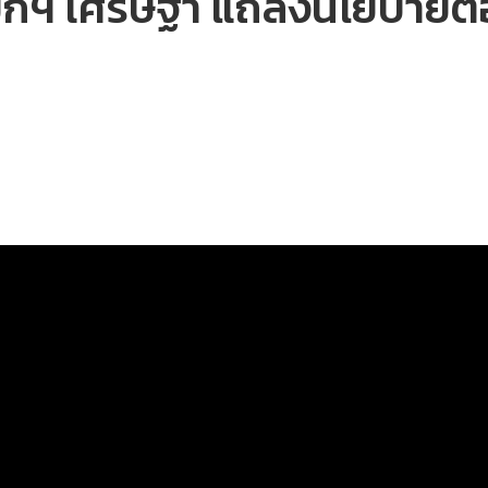
ายกฯ เศรษฐา แถลงนโยบายต่