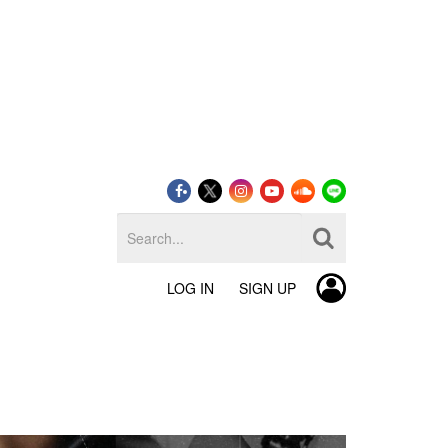
LOG IN
SIGN UP