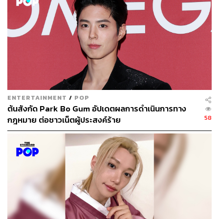
โดยการเดบิวต์ในประเทศญี่ปุ่นครั้งนี้ Blossom
Entertainment ต้นสังกัดของ พัคโบกอม ได้ร่วมมือกับบริษัท
Pony Canyon บริษัทบันเทิงสัญชาติญี่ปุ่น ซึ่งรับหน้าที่ดูแลทุก
กระบวนการตั้งแต่เริ่มต้นไปจนถึงการโปรโมต และเคยผ่าน
การดูแลศิลปินที่มีชื่อเสียงทั้งในและต่างประเทศอย่างวงบอย
แบนด์ชื่อดังของประเทศญี่ปุ่น w-inds, นักร้องและนักแสดง
ชาวไต้หวัน Show Lo และศิลปินจากเกาหลีใต้ Wanna One,
ENTERTAINMENT
/
POP
Roy Kim และ Samuel
ต้นสังกัด Park Bo Gum อัปเดตผลการดำเนินการทาง
58
กฎหมาย ต่อชาวเน็ตผู้ประสงค์ร้าย