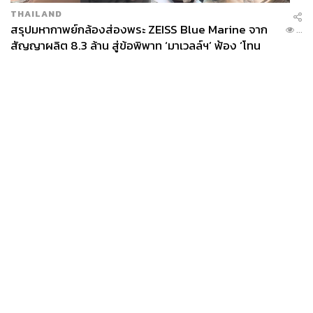
THAILAND
สรุปมหากาพย์กล้องส่องพระ ZEISS Blue Marine จาก
...
สัญญาผลิต 8.3 ล้าน สู่ข้อพิพาท ‘มาเวลล์ฯ’ ฟ้อง ‘โทน
บางแค’ ผิดนัดจ่ายหนี้-แอบระบุแบรนด์
News
Wealth
Pop
Podcast
Video
Now
Opinion
Careers
Events
Privacy
About
Contact
Policy
FOR
ADVERTISING
MEMBERSHIP