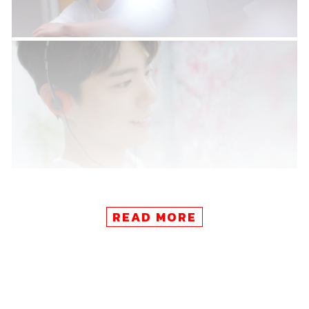
หลังจากเดินทางมามอบความสุขให้กับแฟนๆ ชาวไทยในงาน
2019 Park Bo Gum Asia Tour ‘A Good Day: May Your
READ MORE
Everyday Be A Good Day’ ไปเมื่อวันที่ 16 กุมภาพันธ์ที่ผ่าน
มา หนุ่มดอกไม้ พัคโบกอม ก็กลับมาสร้างความอบอุ่นสดใส
ให้กับหัวใจแฟนๆ อีกครั้ง ด้วยการปล่อยเดบิวต์ซิงเกิล
Bloomin’
ในประเทศญี่ปุ่น!