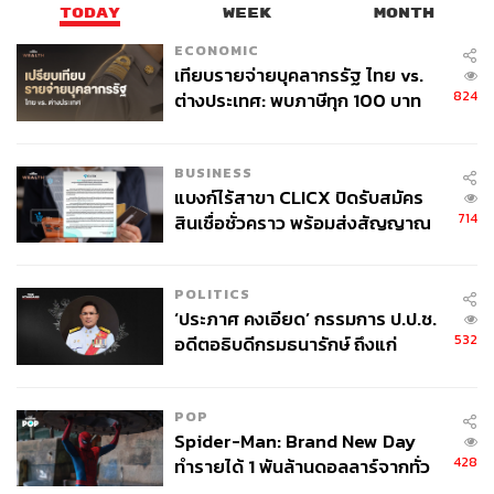
TODAY
WEEK
MONTH
คลิกชมมิวสิกวิดีโอเพลง
Bloomin’
ECONOMIC
เทียบรายจ่ายบุคลากรรัฐ ไทย vs.
824
ต่างประเทศ: พบภาษีทุก 100 บาท
ของคนไทยใช้ไปกับข้าราชการเฉียด
40 บาท
BUSINESS
แบงก์ไร้สาขา CLICX ปิดรับสมัคร
714
สินเชื่อชั่วคราว พร้อมส่งสัญญาณ
เตือนกลุ่มกู้เงินผิดวัตถุประสงค์-ให้
ข้อมูลเท็จ เตรียมดำเนินคดีเด็ดขาด
POLITICS
‘ประภาศ คงเอียด’ กรรมการ ป.ป.ช.
532
อดีตอธิบดีกรมธนารักษ์ ถึงแก่
พัคโบกอม นักแสดงหนุ่มหน้าหวานจาก Blossom
อนิจกรรม
Entertainment เดบิวต์ในฐานะนักแสดงจากภาพยนตร์เรื่อง
Blind
ในปี 2011 ก่อนที่เขาจะโด่งดังและเป็นที่รู้จักมากขึ้น
POP
จากซีรีส์
Reply 1988
(2015-2016),
Love in the Moonlight
Spider-Man: Brand New Day
(2016) และล่าสุดกับซีรีส์
Encounter
428
ทำรายได้ 1 พันล้านดอลลาร์จากทั่ว
โลกภายใน 6 วัน