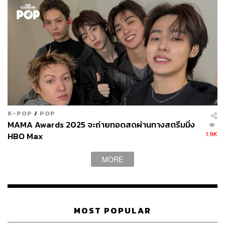
Photo: @ParkBoGum_PC /Twitter
และพิเศษสำหรับแฟนๆ ในประเทศญี่ปุ่น หรือใครที่กำลังจะ
เดินทางไปญี่ปุ่นช่วงวันที่ 20-24 มีนาคมนี้ อย่าลืมแวะไปเยี่ยม
ชมป๊อปอัพสโตร์ของ พัคโบกอม บริเวณชิบูยะ ซึ่งมีทั้งหมด 2
K-POP
/
POP
ชั้น โดยจะแบ่งเป็นโซนสำหรับจำหน่ายซิงเกิลและ
MAMA Awards 2025 จะถ่ายทอดสดผ่านทางสตรีมมิ่ง
นิทรรศการให้แฟนๆ ได้ชมข้าวของเครื่องใช้ที่ปรากฏอยู่ในมิ
1.9K
HBO Max
วสิกวิดีโออีกด้วย
MORE
“ผมดีใจที่ได้ทักทายแฟนๆ ชาวญี่ปุ่นด้วยซิงเกิลซีดีของผม ซึ่ง
ผมต้องการส่งผ่านความอบอุ่นและความรักจากใจของผม
ผ่านเสียงเพลงครับ ผมจะทำให้ดีที่สุดเพื่อให้ทุกคนได้เห็นด้าน
ใหม่ๆ ของผม ดังนั้น ได้โปรดช่วยสนับสนุนผมด้วยนะครับ” –
MOST POPULAR
พัคโบกอม