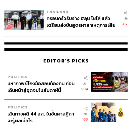
ภาพ:
ParkBoGum_PC《OFFICIAL/公式》
พิสูจน์อักษร: ลักษณ์นารา พักตร์เพียงจันทร์
THAILAND
อ้างอิง:
ครอบครัวรับร่าง ฮลุน โซโล่ แล้ว
park-bogum.ponycanyon.co.jp/
417
เตรียมส่งชันสูตรหาสาเหตุการเสีย
ชีวิต
TAGS:
Park Bo Gum
EDITOR'S PICKS
POLITICS
มหากาพย์โกงข้อสอบท้องถิ่น ก่อน
504
เดินหน้าสู่จุดจบในสัปดาห์นี้
117
POLITICS
เส้นทางคดี 44 สส. ในชั้นศาลฎีกา
ABOUT THE AUTHOR
153
จะรู้ผลเมื่อไร
พรนภัส ชำนาญค้า
พิสูจน์อักษร สำนักข่าว THE STANDARD