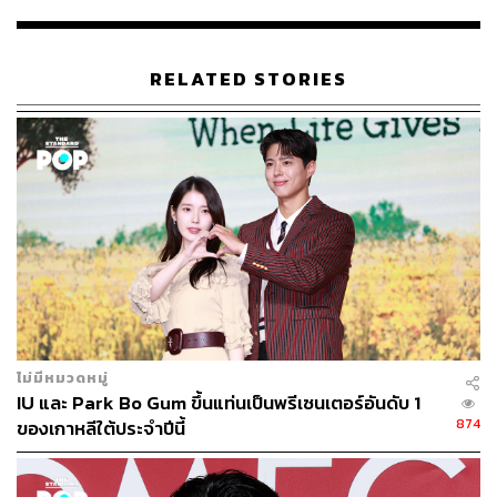
RELATED STORIES
เว็บไซต์
park-bogum.ponycanyon.co.jp/
ระบุว่า ซิงเกิล
ไม่มีหมวดหมู่
Bloomin’
จะมีแพ็กเกจให้เลือกทั้งหมด 2 แบบคือ แบบปกติที่
IU และ Park Bo Gum ขึ้นแท่นเป็นพรีเซนเตอร์อันดับ 1
จะมีซีดีและบุ๊กเล็ตจำนวน 8 หน้า ในราคา 1,389 เยน ไม่รวม
874
ของเกาหลีใต้ประจำปีนี้
ภาษี (หรือประมาณ 400 บาท) และแบบลิมิเต็ดเอดิชันที่จะมี
ซีดี ดีวีดีเบื้องหลัง และบุ๊กเล็ตจำนวน 16 หน้า ในราคา 2,315
เยน ไม่รวมภาษี (หรือประมาณ 665 บาท)