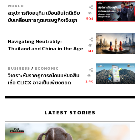
WORLD
สรุปภารกิจอนุทิน เยือนอินโดนีเซีย
504
ขับเคลื่อนการทูตเศรษฐกิจเชิงรุก
ประกาศหุ้นส่วนยุทธศาสตร์ไทย –
อินโดนีเซีย
Navigating Neutrality:
Thailand and China in the Age
143
of a New Global Order
BUSINESS
/
ECONOMIC
วิเคราะห์ปรากฏการณ์คนแห่ขอสิน
2.4K
เชื่อ CLICX อาจเป็นเพียงยอด
ภูเขาน้ำแข็ง ของปัญหาหนี้ครัว
เรือนไทยที่ถูกซุกไว้
LATEST STORIES