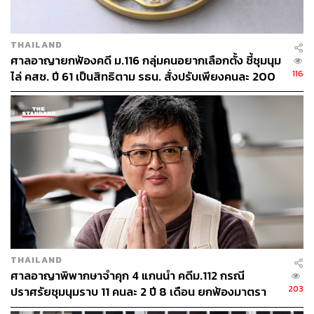
THAILAND
ศาลอาญายกฟ้องคดี ม.116 กลุ่มคนอยากเลือกตั้ง ชี้ชุมนุม
116
ไล่ คสช. ปี 61 เป็นสิทธิตาม รธน. สั่งปรับเพียงคนละ 200
บาท
THAILAND
ศาลอาญาพิพากษาจำคุก 4 แกนนำ คดีม.112 กรณี
203
ปราศรัยชุมนุมราบ 11 คนละ 2 ปี 8 เดือน ยกฟ้องมาตรา
116 ‘ทราย