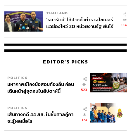
ผลิต 8.3 ล้าน สู่ข้อพิพาท ‘มา
เวลล์ฯ’ ฟ้อง ‘โทน บางแค’ ผิดนัด
THAILAND
จ่ายหนี้-แอบระบุแบรนด์
‘ธนารัตน์’ ให้ปากคำตำรวจไซเบอร์
334
แฉช่องโหว่ 20 หน่วยงานรัฐ ยันไร้
นัยทางการเมือง
EDITOR'S PICKS
POLITICS
มหากาพย์โกงข้อสอบท้องถิ่น ก่อน
523
เดินหน้าสู่จุดจบในสัปดาห์นี้
POLITICS
เส้นทางคดี 44 สส. ในชั้นศาลฎีกา
174
จะรู้ผลเมื่อไร