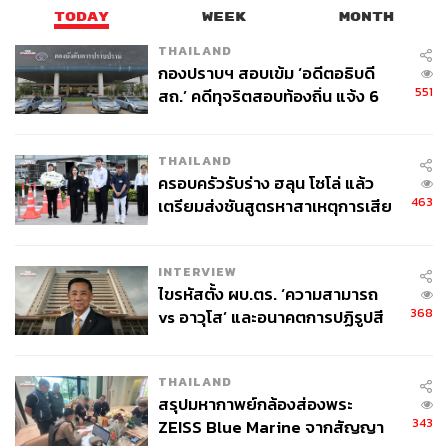
TODAY
WEEK
MONTH
THAILAND
กองปราบฯ สอบเข้ม ‘อดีตอธิบดี
551
สถ.’ คดีทุจริตสอบท้องถิ่น แจ้ง 6
ข้อหาหนัก จ่อชง ป.ป.ช. 12 ส.ค. นี้
THAILAND
ครอบครัวรับร่าง ฮลุน โซโล่ แล้ว
463
เตรียมส่งชันสูตรหาสาเหตุการเสีย
ชีวิต
INTERVIEW
ไขรหัสตั้ง ผบ.ตร. ‘ความสามารถ
368
vs อาวุโส’ และอนาคตการปฏิรูปสี
กากี กับ พล.ต.อ. เอก อังสนานนท์
THAILAND
สรุปมหากาพย์กล้องส่องพระ
343
ZEISS Blue Marine จากสัญญา