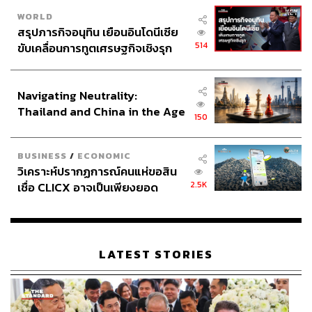
WORLD
สรุปภารกิจอนุทิน เยือนอินโดนีเซีย
514
ขับเคลื่อนการทูตเศรษฐกิจเชิงรุก
ประกาศหุ้นส่วนยุทธศาสตร์ไทย –
อินโดนีเซีย
Navigating Neutrality:
Thailand and China in the Age
150
of a New Global Order
BUSINESS
/
ECONOMIC
วิเคราะห์ปรากฏการณ์คนแห่ขอสิน
2.5K
เชื่อ CLICX อาจเป็นเพียงยอด
ภูเขาน้ำแข็ง ของปัญหาหนี้ครัว
เรือนไทยที่ถูกซุกไว้
LATEST STORIES