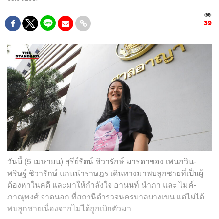
39
วันนี้ (5 เมษายน) สุรีย์รัตน์ ชิวารักษ์ มารดาของ เพนกวิน-
พริษฐ์ ชิวารักษ์ แกนนำราษฎร เดินทางมาพบลูกชายที่เป็นผู้
ต้องหาในคดี และมาให้กำลังใจ อานนท์ นำภา และ
ไมค์-
ภาณุพงศ์ จาดนอก
ที่สถานีตำรวจนครบาลบางเขน แต่ไม่ได้
พบลูกชายเนื่องจากไม่ได้ถูกเบิกตัวมา