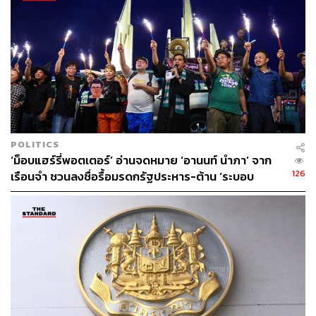
POLITICS
‘ม็อบแฮร์รี่พอตเตอร์’ อ่านจดหมาย ‘อานนท์ นำภา’ จาก
126
เรือนจำ ชวนลงชื่อรื้อมรดกรัฐประหาร-ต้าน ‘ระบอบ
สีน้ำเงิน’