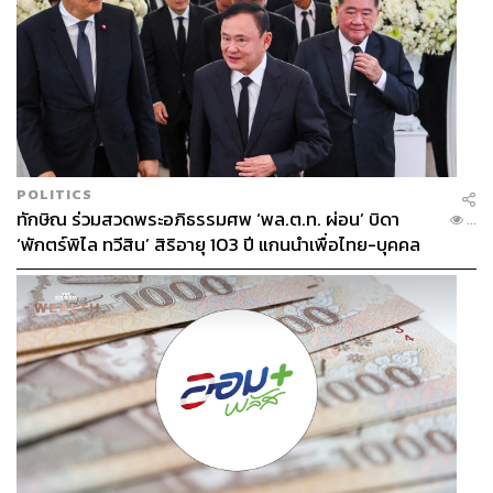
POLITICS
ทักษิณ ร่วมสวดพระอภิธรรมศพ ‘พล.ต.ท. ผ่อน’ บิดา
...
‘พักตร์พิไล ทวีสิน’ สิริอายุ 103 ปี แกนนำเพื่อไทย-บุคคล
หลากวงการร่วมอาลัย