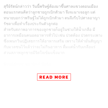
สุรีย์รัตน์กล่าวว่า วันนี้พริษฐ์ต้องมาขึ้นศาลแขวงดอนเมือง
ตอนแรกตนคิดว่าลูกชายถูกเบิกตัวมา จึงจะมาเจอลูก แต่
ทนายบอกว่าพริษฐ์ไม่ได้ถูกเบิกตัวมา ตนจึงรีบไปศาลอาญา
รัชดาเพื่อทำเรื่องประกันตัวลูกต่อ
สำหรับสภาพอาการของลูกชายก็อยู่ในช่วงให้น้ำเกลือ มี
อาการเหมือนคนอดอาหารทั่วไป เช่น ปวดท้อง ปวดกระเพาะ
ซึ่งเพนกวินปฏิเสธการให้อาหารเสริม เพราะให้คำมั่นสัญญา
กับมวลชนไว้แล้วว่าจะไม่กินอาหาร ดื่มแต่น้ำกับเกลือแร่
ส่วนสภาพลูกชายมีจิตใจเข้มแข็งมาก
พิสูจน์อักษร: ชฎานิสภ์ นุ้ยฉิม
TAGS:
อานนท์ นำภา
เพนกวิน-พริษฐ์ ชิวารักษ์
READ MORE
ไมค์-ภาณุพงศ์ จาดนอก
แกนนำ
สุรีย์รัตน์ ชิวารักษ์