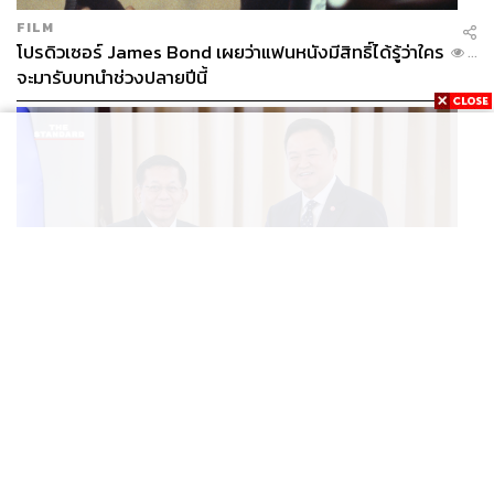
FILM
โปรดิวเซอร์ James Bond เผยว่าแฟนหนังมีสิทธิ์ได้รู้ว่าใคร
...
จะมารับบทนำช่วงปลายปีนี้
WORLD
อนุทิน-มินอ่องหล่าย ออกแถลงการณ์ร่วม หนุนความร่วม
...
มือรอบด้าน ยกระดับปราบอาชญากรรมข้ามชาติ แก้ปัญหา
หมอกควัน-มลพิษทางน้ำ