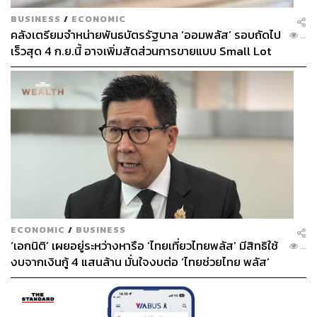
BUSINESS
/
ECONOMIC
คลังเตรียมจำหน่ายพันธบัตรรัฐบาล ‘ออมพลัส’ รอบถัดไป
...
เร็วสุด 4 ก.ย.นี้ อาจเพิ่มสัดส่วนการขายแบบ Small Lot
First มากขึ้น
ECONOMIC
/
BUSINESS
‘เอกนิติ’ เผยอยู่ระหว่างหารือ ‘ไทยเที่ยวไทยพลัส’ มีสิทธิใช้
...
งบจากเงินกู้ 4 แสนล้าน มั่นใจงบต่อ ‘ไทยช่วยไทย พลัส’
เฟส 2 มีเพียงพอ