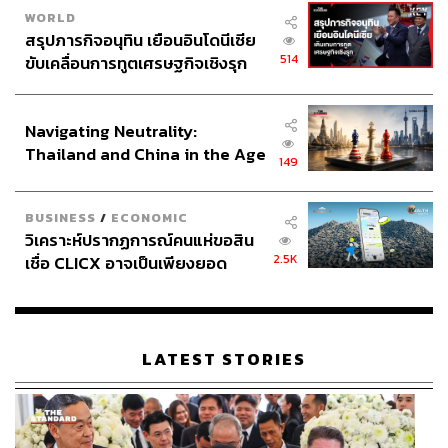
WORLD
สรุปภารกิจอนุทิน เยือนอินโดนีเซีย
514
ขับเคลื่อนการทูตเศรษฐกิจเชิงรุก
ประกาศหุ้นส่วนยุทธศาสตร์ไทย –
อินโดนีเซีย
Navigating Neutrality:
Thailand and China in the Age
149
of a New Global Order
BUSINESS
/
ECONOMIC
วิเคราะห์ปรากฏการณ์คนแห่ขอสิน
2.5K
เชื่อ CLICX อาจเป็นเพียงยอด
ภูเขาน้ำแข็ง ของปัญหาหนี้ครัว
เรือนไทยที่ถูกซุกไว้
LATEST STORIES