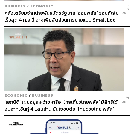
BUSINESS
/
ECONOMIC
คลังเตรียมจำหน่ายพันธบัตรรัฐบาล ‘ออมพลัส’ รอบถัดไป
...
เร็วสุด 4 ก.ย.นี้ อาจเพิ่มสัดส่วนการขายแบบ Small Lot
First มากขึ้น
ECONOMIC
/
BUSINESS
‘เอกนิติ’ เผยอยู่ระหว่างหารือ ‘ไทยเที่ยวไทยพลัส’ มีสิทธิใช้
...
งบจากเงินกู้ 4 แสนล้าน มั่นใจงบต่อ ‘ไทยช่วยไทย พลัส’
เฟส 2 มีเพียงพอ