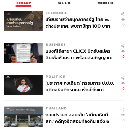
TODAY
WEEK
MONTH
ECONOMIC
เทียบรายจ่ายบุคลากรรัฐ ไทย vs.
0
ต่างประเทศ: พบภาษีทุก 100 บาท
ของคนไทยใช้ไปกับข้าราชการเฉียด
40 บาท
BUSINESS
แบงก์ไร้สาขา CLICX ปิดรับสมัคร
0
สินเชื่อชั่วคราว พร้อมส่งสัญญาณ
เตือนกลุ่มกู้เงินผิดวัตถุประสงค์-ให้
ข้อมูลเท็จ เตรียมดำเนินคดีเด็ดขาด
POLITICS
‘ประภาศ คงเอียด’ กรรมการ ป.ป.ช.
0
อดีตอธิบดีกรมธนารักษ์ ถึงแก่
อนิจกรรม
THAILAND
กองปราบฯ สอบเข้ม ‘อดีตอธิบดี
0
สถ.’ คดีทุจริตสอบท้องถิ่น แจ้ง 6
ข้อหาหนัก จ่อชง ป.ป.ช. 12 ส.ค. นี้