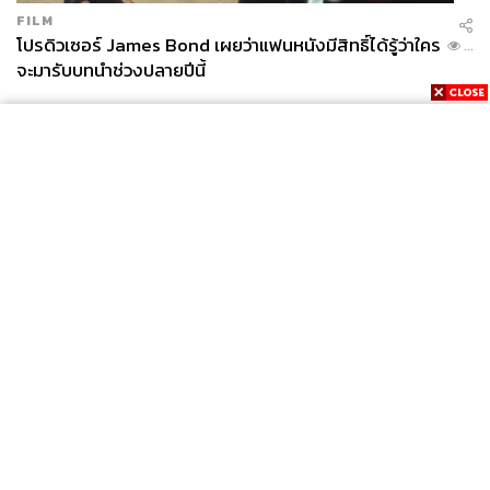
FILM
โปรดิวเซอร์ James Bond เผยว่าแฟนหนังมีสิทธิ์ได้รู้ว่าใคร
...
จะมารับบทนำช่วงปลายปีนี้
News
Wealth
Pop
Podcast
Video
Now
Opinion
Careers
Events
Privacy
About
Contact
Policy
FOR
ADVERTISING
MEMBERSHIP