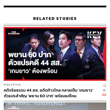
รัฐมนตรี ที่มาลงสมัคร สว. ด้วย ทั้งยังมีกระแสข่าวว่าได้รับ
การวางตัวไปถึงประธานวุฒิสภา พริษฐ์กล่าวว่า ยังอีกสักพัก
กว่าจะถึงขั้นตอนนั้น เวลานี้เราควรช่วยให้การคัดเลือก สว.
RELATED STORIES
ราบรื่น รวดเร็ว และโปร่งใส ส่วนตัวไม่มีข้อมูลอะไร แต่
กระแสนิยมของประชาชนอาจไม่ใช่ตัวชี้วัด ควรรอดูตาม
กระบวนการ
ขณะที่การสมัคร สว. ของสมชายจะเป็นการประลองกำลัง
ทางการเมืองระดับชาติด้วยหรือไม่นั้น พริษฐ์กล่าวว่า ตาม
เจตนาแล้ว การเลือก สว. ถูกออกแบบมาเพื่อไม่ให้
พรรคการเมืองเข้ามาเกี่ยวข้อง โดยพฤตินัยแล้วผู้สมัครต้อง
ไม่มีความเชื่อมโยงกับพรรคการเมือง
อัปเดตข่าวล่าสุด เลือก สว. 2567 เกาะติดผลการเลือก
POLITICS
สว. ได้ที่
https://thestandard.co/thai-senate-election-2
คดีจริยธรรม 44 สส. อดีตก้าวไกล กลายเป็น ‘เกมยาว’
024/
, Facebook :
THE STANDARD
และ YouTube :
T
213
ตัวแปรสำคัญ ‘พยาน 60 ปาก’ พร้อมแค่ไหน
HE STANDARD