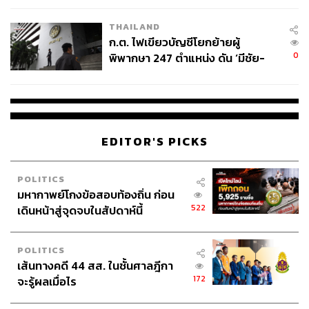
THAILAND
ก.ต. ไฟเขียวบัญชีโยกย้ายผู้
0
พิพากษา 247 ตำแหน่ง ดัน ‘มีชัย-
สรรพวิทย์’ คุมศาลอาญา-แพ่ง ‘วิธู
ร’ นั่งประธานศาลอุทธรณ์
EDITOR'S PICKS
POLITICS
มหากาพย์โกงข้อสอบท้องถิ่น ก่อน
522
เดินหน้าสู่จุดจบในสัปดาห์นี้
POLITICS
เส้นทางคดี 44 สส. ในชั้นศาลฎีกา
172
จะรู้ผลเมื่อไร