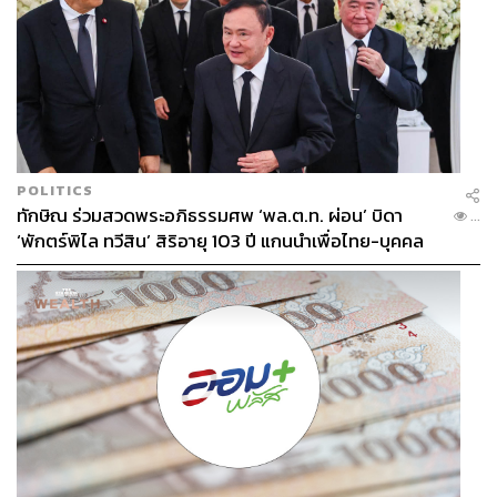
POLITICS
ทักษิณ ร่วมสวดพระอภิธรรมศพ ‘พล.ต.ท. ผ่อน’ บิดา
...
‘พักตร์พิไล ทวีสิน’ สิริอายุ 103 ปี แกนนำเพื่อไทย-บุคคล
หลากวงการร่วมอาลัย