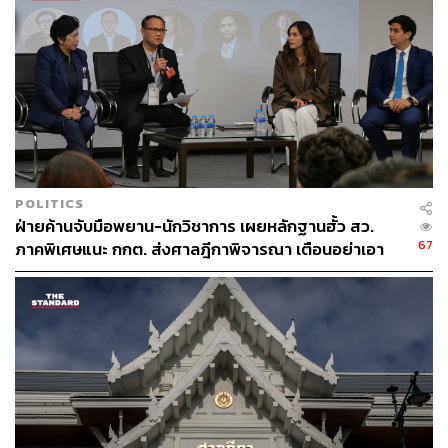
TAGS:
สมชาย วงศ์สวัสดิ์
พริษฐ์ วัชรสินธุ
พรรคก้าวไกล
สมาชิกวุฒิสภา (สว.)
ENDGAMEสว67
POLITICS
222
ฝ่ายค้านจับมือพยาน-นักวิชาการ เผยหลักฐานฮั้ว สว.
67
ภาคพิเศษแนะ กกต. ส่งศาลฎีกาพิจารณา เตือนอย่าเอา
ตัวเป็นตู้รับกระสุนแทน
ABOUT THE AUTHOR
THE STANDARD TEAM
กองบรรณาธิการ THE STANDARD