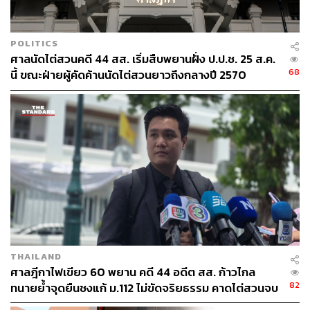
POLITICS
ศาลนัดไต่สวนคดี 44 สส. เริ่มสืบพยานฝั่ง ป.ป.ช. 25 ส.ค.
68
นี้ ขณะฝ่ายผู้คัดค้านนัดไต่สวนยาวถึงกลางปี 2570
THAILAND
ศาลฎีกาไฟเขียว 60 พยาน คดี 44 อดีต สส. ก้าวไกล
82
ทนายย้ำจุดยืนชงแก้ ม.112 ไม่ขัดจริยธรรม คาดไต่สวนจบ
พฤษภาคมปี 2570