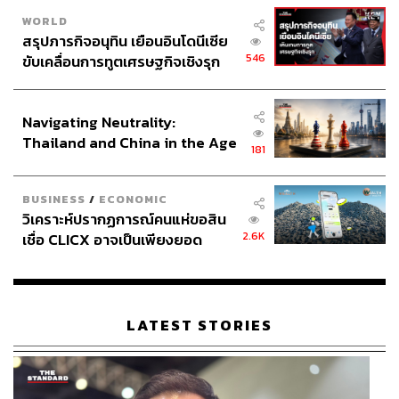
WORLD
สรุปภารกิจอนุทิน เยือนอินโดนีเซีย
546
ขับเคลื่อนการทูตเศรษฐกิจเชิงรุก
ประกาศหุ้นส่วนยุทธศาสตร์ไทย –
อินโดนีเซีย
Navigating Neutrality:
Thailand and China in the Age
181
of a New Global Order
BUSINESS
/
ECONOMIC
วิเคราะห์ปรากฏการณ์คนแห่ขอสิน
2.6K
เชื่อ CLICX อาจเป็นเพียงยอด
ภูเขาน้ำแข็ง ของปัญหาหนี้ครัว
เรือนไทยที่ถูกซุกไว้
LATEST STORIES