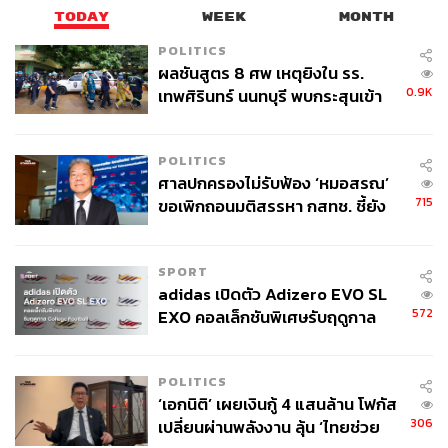
TODAY
WEEK
MONTH
POLITICS
ผลชันสูตร 8 ศพ เหตุยิงใน รร.
0.9K
เทพศิรินทร์ นนทบุรี พบกระสุนเข้า
จุดสำคัญ ‘ศีรษะ-หน้าอก’ ครูถูกยิง
4 นัด จากระยะไกล
POLITICS
ศาลปกครองไม่รับฟ้อง ‘หมอสรณ’
715
ขอเพิกถอนมติสรรหา กสทช. ชี้ยัง
ไม่ใช่ผู้เดือดร้อนเสียหาย
SPORT
adidas เปิดตัว Adizero EVO SL
572
EXO คอลเล็กชันพิเศษรับฤดูกาล
College Football
POLITICS
‘เอกนิติ’ เผยเงินกู้ 4 แสนล้าน โฟกัส
306
เปลี่ยนผ่านพลังงาน ลุ้น ‘ไทยช่วย