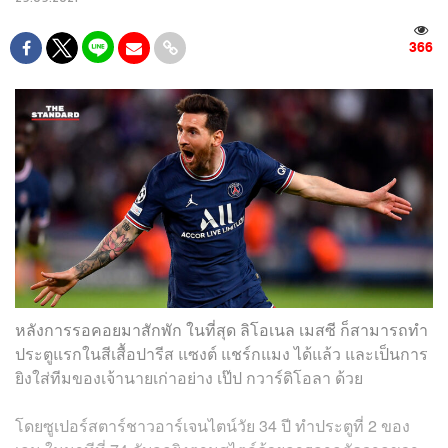
366
หลังการรอคอยมาสักพัก ในที่สุด ลิโอเนล เมสซี ก็สามารถทำ
ประตูแรกในสีเสื้อปารีส แซงต์ แชร์กแมง ได้แล้ว และเป็นการ
ยิงใส่ทีมของเจ้านายเก่าอย่าง เป๊ป กวาร์ดิโอลา ด้วย
โดยซูเปอร์สตาร์ชาวอาร์เจนไตน์วัย 34 ปี ทำประตูที่ 2 ของ