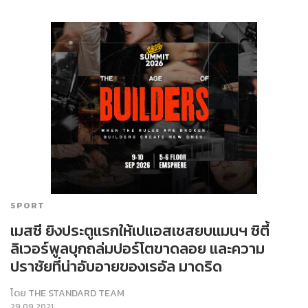
SPORT
เมสซี ยิงประตูแรกให้เปแอสเชสยบแมนฯ ซิตี้
ลิเวอร์พูลบุกถล่มปอร์โตขาดลอย และความ
ปราชัยที่น่าอับอายของเรอัล มาดริด
โดย
THE STANDARD TEAM
29.09.2021