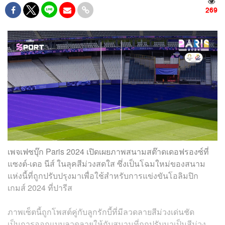
269
เพจเฟซบุ๊ก Paris 2024 เปิดเผยภาพสนามสต๊าดเดอฟรองซ์ที่
แซงต์-เดอ นีส์ ในลุคสีม่วงสดใส ซึ่งเป็นโฉมใหม่ของสนาม
แห่งนี้ที่ถูกปรับปรุงมาเพื่อใช้สำหรับการแข่งขันโอลิมปิก
เกมส์ 2024 ที่ปารีส
ภาพเซ็ตนี้ถูกโพสต์คู่กับลูกรักบี้ที่มีลวดลายสีม่วงเด่นชัด
เป็นการออกแบบลวดลายให้กับสนามที่ถูกปรับมาเป็นสีม่วง