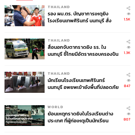
THAILAND
รอง ผบ.ตร. บัญชาการเหตุยิง
1.5K
โรงเรียนเทพศิรินทร์ นนทบุรี สั่ง
ค้นหา 2 รอบยืนยันไร้คนติดค้าง พบ
ศพปู่-ย่าที่บ้านพักผู้ก่อเหตุ
THAILAND
สื่อนอกจับตากราดยิง รร. ใน
1.3K
นนทบุรี ชี้ไทยมีอัตราครอบครองปืน
สูงในระดับต้นของภูมิภาค
THAILAND
นักเรียนโรงเรียนเทพศิรินทร์
847
นนทบุรี อพยพเข้ายังพื้นที่ปลอดภัย
ชั่วคราว หลังเหตุใช้อาวุธปืนภายใน
โรงเรียนคลี่คลาย
WORLD
ย้อนเหตุกราดยิงในโรงเรียนต่าง
807
ประเทศ ที่ผู้ก่อเหตุเป็นนักเรียน