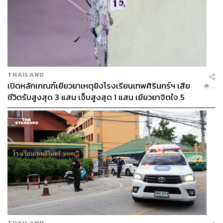
เว็บไซต์
https://thestandard.co/paris2024/
Facebook :
https://www.facebook.com/thestandardsp
ort
YouTube :
https://www.youtube.com/@TheStandard
Sport
TikTok :
https://www.tiktok.com/@thestandardsport
THAILAND
Instagram :
https://www.instagram.com/thestandards
เปิดหลักเกณฑ์เยียวยาเหตุยิงโรงเรียนเทพศิรินทร์ฯ เสีย
...
port
ชีวิตรับสูงสุด 3 แสน เจ็บสูงสุด 1 แสน เยียวยาจิตใจ 5
ระดับ
ภาพ: Paris 2024 / Facebook
TAGS:
Stade de France
กีฬารักบี้
สนามกีฬา
กีฬากรีฑา
Olympic Games Paris 2024
Paris 2024
Olympic Games 2024
โอลิมปิกเกมส์ ปารีส 2024
THAILAND