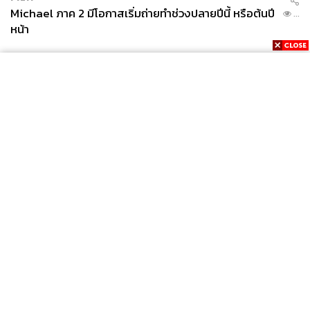
Michael ภาค 2 มีโอกาสเริ่มถ่ายทำช่วงปลายปีนี้ หรือต้นปี
...
หน้า
News
Wealth
Pop
Podcast
Video
Now
Opinion
Careers
Events
Privacy
About
Contact
Policy
FOR
ADVERTISING
MEMBERSHIP