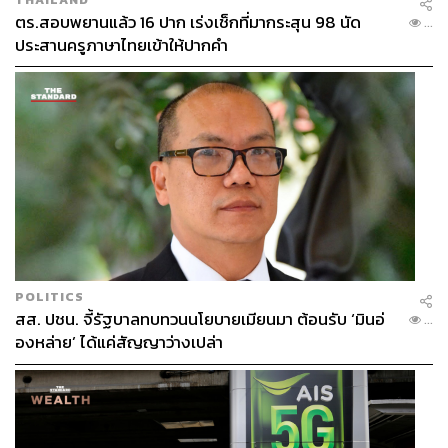
ตร.สอบพยานแล้ว 16 ปาก เร่งเช็กที่มากระสุน 98 นัด
...
ประสานครูภาษาไทยเข้าให้ปากคำ
269
ABOUT THE AUTHOR
สมศักดิ์ จันทวิชชประภา
โปรดิวเซอร์ คอลัมนิสต์ และบรรณาธิการ ผู้
หลงใหลในความตื่นเต้นของกีฬาและความ
สงบของการอ่านหนังสือเงียบๆ
POLITICS
สส. ปชน. จี้รัฐบาลทบทวนนโยบายเมียนมา ต้อนรับ ‘มินอ่
...
องหล่าย’ ได้แค่สัญญาว่างเปล่า