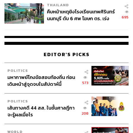
THAILAND
คืบหน้าเหตุยิงโรงเรียนเทพศิรินทร์
695
นนทบุรี ดับ 6 ศพ โฆษก ตร. เร่ง
สอบปมขโมยปืนปู่ก่อเหตุ
EDITOR'S PICKS
POLITICS
มหากาพย์โกงข้อสอบท้องถิ่น ก่อน
573
เดินหน้าสู่จุดจบในสัปดาห์นี้
POLITICS
เส้นทางคดี 44 สส. ในชั้นศาลฎีกา
208
จะรู้ผลเมื่อไร
WORLD