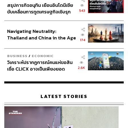
สรุปภารกิจอนุทิน เยือนอินโดนีเซีย
543
ขับเคลื่อนการทูตเศรษฐกิจเชิงรุก
ประกาศหุ้นส่วนยุทธศาสตร์ไทย –
อินโดนีเซีย
Navigating Neutrality:
Thailand and China in the Age
174
of a New Global Order
BUSINESS
/
ECONOMIC
วิเคราะห์ปรากฏการณ์คนแห่ขอสิน
2.6K
เชื่อ CLICX อาจเป็นเพียงยอด
ภูเขาน้ำแข็ง ของปัญหาหนี้ครัว
เรือนไทยที่ถูกซุกไว้
LATEST STORIES
ติดตามการแข่งขัน โอลิมปิก ปารีส 2024 – Paris 2024
Olympic Games ได้ที่