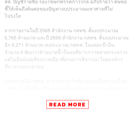
สส. บัญชีรายชื่อ รองโฆษกพรรคก้าวไกล อภิปรายว่า ตนขอ
ชี้ให้เห็นถึงต้นตอของปัญหางบประมาณมหาศาลที่ไม่
โปร่งใส
จากรายงานในปี 2565 สำนักงาน กสทช. ตั้งงบประมาณ
6,765 ล้านบาท และปี 2566 สำนักงาน กสทช. ตั้งงบประมาณ
อีก 6,271 ล้านบาท งบประมาณ กสทช. ในแต่ละปี เป็น
จำนวน 6 พันกว่าล้านบาทนี้ เป็นงบที่มากกว่าหลายกระทรวง
แต่ไม่มีแม้แต่เพียงบาทเดียวที่ผ่านการพิจารณาโดยองค์กร
ที่มาจากประชาชน
แหล่งรายได้ กสทช. มาจากการเก็บสัมปทานคลื่นความถี่ แต่
กสทช. ไม่ใช่ผู้ที่หาเงินเอง แต่เป็นเหมือนหน่วยงานเก็บค่าต๋ง
ที่มีหน้าที่เก็บรายได้ค่าธรรมเนียมจากคลื่นความถี่ที่เป็น
สมบัติสาธารณะโดยมีประชาชนทั้งประเทศเป็นเจ้าของ เพื่อ
READ MORE
นำรายได้ไปใช้ให้เกิดประโยชน์สูงสุดต่อประเทศ
แต่จากผลการปฏิบัติงาน รายได้ของ กสทช. ปีละประมาณ 4
หมื่นล้านบาท ถูกนำไปใช้อย่างไร ตาม พ.ร.บ.กสทช. มาตรา