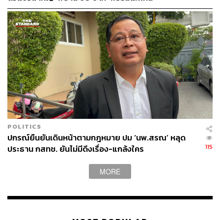
ข้อเท็จจริงแล้วเป็นอย่างไร อยากให้ท่านชี้แจงออกมาให้
ประชาชนทราบ”
TAGS:
ภคมน หนุนอนันต์
ความไม่โปร่งใส
พรรคก้าวไกล
งบประมาณ
คณะกรรมการกิจการกระจายเสียง กิจการโทรทัศน์ และ
กิจการโทรคมนาคมแห่งชาติ (กสทช.)
POLITICS
ปกรณ์ยืนยันเดินหน้าตามกฎหมาย ปม ‘นพ.สรณ’ หลุด
115
ประธาน กสทช. ยันไม่มีดึงเรื่อง-แกล้งใคร
85
MORE
ABOUT THE AUTHOR
THE STANDARD TEAM