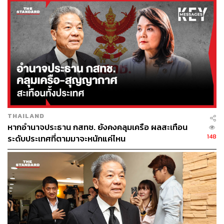
กับบอร์ด กสทช. และรับงานโครงการต่างๆ ของ กสทช. ตน
อยากทราบว่าข้อมูลนั้นจริงหรือไม่ ก็เลยลองค้นข้อมูลดู
จากการสืบค้นพบว่า บริษัท ทาลอนเน็ต จำกัด มีตัวตนอยู่จริง
ได้รับงานประมูล กสทช. จริง ตามที่แหล่งข่าวแจ้งมา โดยเป็น
บริษัทประกอบกิจการซื้อขาย ติดตั้ง บริการซ่อมบำรุงรักษา
เครื่องคอมพิวเตอร์ บริการออกแบบและพัฒนาอีคอมเมิร์ซ
โซลูชัน และบริการให้คำปรึกษา มีทุนจดทะเบียน 5 ล้านบาท
ส่วนข้อมูลการรับงานภาครัฐ ตั้งแต่ปี 2560-2566 มีการรับ
THAILAND
งานไปแล้ว 35 โครงการ วงเงินรวม 141.8 ล้านบาท 21 จาก
หากอำนาจประธาน กสทช. ยังคงคลุมเครือ ผลสะเทือน
35 โครงการ เป็นการจัดซื้อจัดจ้างด้วยวิธีเฉพาะเจาะจง
148
ระดับประเทศที่ตามมาจะหนักแค่ไหน
ทั้งนี้ บริษัท ทาลอนเน็ต ดังกล่าว โครงการเกือบทั้งหมดรับ
จาก กสทช. ที่เดียว ลองค้นหาข้อมูลดู ไม่พบเว็บไซต์ของ
บริษัท หรือ Company Profile ใดๆ เลย ซึ่งเมื่อเปรียบเทียบราย
ได้บริษัทกับวงเงินจัดซื้อจัดจ้างภาครัฐ ทั้งหมดแทบจะเท่ากัน
พอดี หรืออาจกล่าวได้ว่าบริษัท ทาลอนเน็ต มีรายได้หลักมา
จากการรับงานโครงการของรัฐ