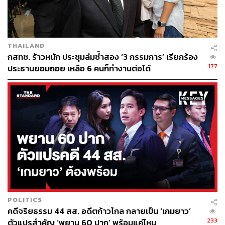
และจากข้อมูลรายได้ เราเห็นได้อย่างชัดเจนว่าหลังเข้ารับ
งาน กสทช. ในปี 2560 รายได้ของบริษัทเติบโตขึ้นอย่างก้าว
กระโดด
THAILAND
กสทช. ร้าวหนัก ประชุมล่มซ้ำสอง ‘3 กรรมการ’ เรียกร้อง
ภคมนยังเปิดภาพที่ตั้งบริษัทดังกล่าว พร้อมกับกล่าวว่า บริษัท
177
ประธานยอมถอย เหลือ 6 คนก็ทำงานต่อได้
นี้ตั้งอยู่บ้านเลขที่ 555/149 ซอยสายไหม 54/1 แขวงสายไหม
เขตสายไหม กรุงเทพมหานคร 10220 ซึ่งเป็นที่ตั้งเดียวกันกับ
‘ห้างหุ้นส่วนจำกัด ไอมิตา’ การจัดหาน้ำและการจ่ายน้ำ
สำหรับใช้ในครัวเรือนและอุตสาหกรรมผ่านระบบประปา
จากที่ทีมของตนไปตรวจสอบพบว่าที่ตั้งบริษัทที่รับงาน กสทช.
ปีละ 30 กว่าล้านนั้น สภาพจริงเป็นทาวน์เฮาส์ 1 คูหา 3 ชั้น
ปัจจุบันมีกางเกงตากอยู่หน้าบริษัทด้วย และบริษัทนี้ก็ยังคง
ดำเนินการ และยังรับงานจาก กสทช. ด้วย ในปี 2566
“เรื่องนี้ ดิฉันอยากให้มีการชี้แจงว่า กสทช. ใช้งบประมาณ
POLITICS
คดีจริยธรรม 44 สส. อดีตก้าวไกล กลายเป็น ‘เกมยาว’
ของรัฐปีละ 20-30 ล้าน จัดซื้อจัดจ้างโครงการแบบนี้ได้
233
ตัวแปรสำคัญ ‘พยาน 60 ปาก’ พร้อมแค่ไหน
อย่างไร และข้อกล่าวหาว่ามี กสทช. ท่านหนึ่งเกี่ยวข้องนั้น