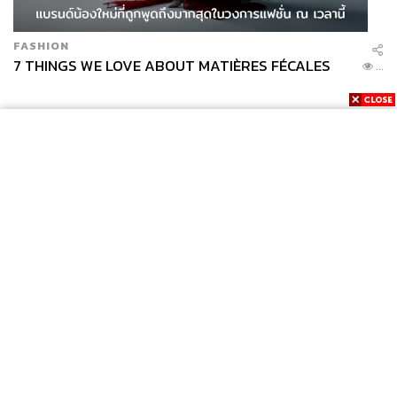
FASHION
7 THINGS WE LOVE ABOUT MATIÈRES FÉCALES
...
News
Wealth
Pop
Podcast
Video
Now
Opinion
Careers
Events
Privacy
About
Contact
Policy
FOR
ADVERTISING