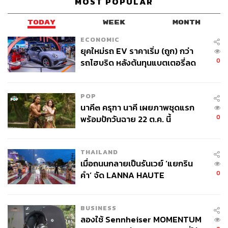
MOST POPULAR
กองบรรณาธิการ THE STANDARD
TODAY
WEEK
MONTH
ECONOMIC
ยุคใหม่รถ EV ราคาเริ่ม (ถูก) กว่า
0
รถไฮบริด หลังต้นทุนแบตเตอรี่ลด
ลง - จีนแห่บุกตลาดเกิดใหม่
POP
นาคี๓ ครุฑา นาคี เผยภาพชุดแรก
0
พร้อมปักวันฉาย 22 ต.ค. นี้
THAILAND
เมื่อถนนกลายเป็นรันเวย์ ‘แยกริน
0
คำ’ จัด LANNA HAUTE
COUTURE กลางสายฝน
BUSINESS
ลองใช้ Sennheiser MOMENTUM