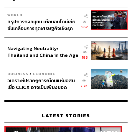
WORLD
สรุปภารกิจอนุทิน เยือนอินโดนีเซีย
562
ขับเคลื่อนการทูตเศรษฐกิจเชิงรุก
ประกาศหุ้นส่วนยุทธศาสตร์ไทย –
อินโดนีเซีย
Navigating Neutrality:
Thailand and China in the Age
198
of a New Global Order
BUSINESS
/
ECONOMIC
วิเคราะห์ปรากฏการณ์คนแห่ขอสิน
2.7K
เชื่อ CLICX อาจเป็นเพียงยอด
ภูเขาน้ำแข็ง ของปัญหาหนี้ครัว
เรือนไทยที่ถูกซุกไว้
LATEST STORIES