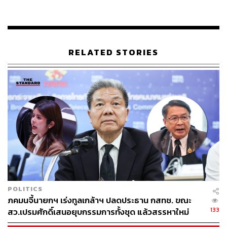
สำนักงานให้สังคมได้พิจารณา
ภคมนกล่าวอีกว่า อีกหนึ่งโครงการที่ตนขอตั้งคำถาม คือการ
อนุมัติโครงการพัฒนาทักษะสร้างความรู้ด้านเทคโนโลยี
RELATED STORIES
สารสนเทศสู่สังคมดิจิทัล 5 ภูมิภาค งบประมาณ 1.79 พันล้าน
บาท
“โครงการนี้ทำอะไร โครงการนี้จ่ายเงินจ้างบริษัทเอกชนใน
แต่ละภูมิภาคให้ไปอบรมประชาชนชายขอบใช้เทคโนโลยี
ประมูลขายงานกันไปตามภูมิภาคต่างๆ ซึ่งก็น่าสงสัยนะคะว่า
งบ 1.8 พันล้าน อบรมการใช้เทคโนโลยีให้กับคนชายขอบ
ช่วงเลือกตั้ง มีเป้าหมายเพื่ออะไร กลุ่มเป้าหมายที่ผ่านการ
อบรมการใช้เทคโนโลยีที่ กสทช. บอกว่ามีกลุ่มเป้าหมาย 5
แสนคนไปอยู่ที่ไหนหมด และตอนนี้ประชาชนเหล่านั้นใช้
เทคโนโลยีเก่งขึ้นจริงหรือไม่” ภคมนกล่าว
POLITICS
ภคมนจี้นายกฯ เร่งทูลเกล้าฯ ปลดประธาน กสทช. ขณะ
ภคมนกล่าวว่า ตนเป็นนักข่าวเก่า มีแหล่งข่าวให้ข้อมูลที่น่า
133
สว.เปรมศักดิ์เสนอยุบกรรมการทั้งชุด แล้วสรรหาใหม่
สนใจมาว่า มีบริษัทชื่อ ‘ทาลอนเน็ต’ มีผลประโยชน์ทับซ้อน