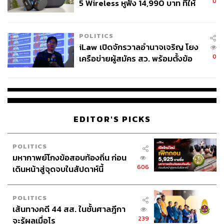
0
5 Wireless หูฟัง 14,990 บาท ที่ให้
ผู้ใช้ถอดเปลี่ยนแบตเองได้ ก่อนกฎ
EU บังคับปีหน้า
POLITICS
iLaw เปิดจักรวาลอำนาจเจริญ โยง
0
เครือข่ายผู้สมัคร สว. พร้อมตั้งข้อ
สังเกตลงสมัครตรงคุณสมบัติหรือ
ไม่
EDITOR'S PICKS
POLITICS
มหากาพย์โกงข้อสอบท้องถิ่น ก่อน
606
เดินหน้าสู่จุดจบในสัปดาห์นี้
POLITICS
เส้นทางคดี 44 สส. ในชั้นศาลฎีกา
239
จะรู้ผลเมื่อไร