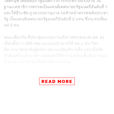
ให้ตรีนุช เทียนทอง รัฐมนตรีว่าการกระทรวงแรงงาน ใน
ฐานะเลขาธิการพรรคเป็นแคนดิเดตนายกรัฐมนตรีอันดับที่ 1
และให้ธีระชัย ภูวนาถนรานุบาล รอหัวหน้าพรรคพลังประชา
รัฐ เป็นแคนดิเดตนายกรัฐมนตรีอันดับที่ 2 แทน ซึ่งจะส่งเพียง
แค่ 2 คน
ขณะเดียวกัน ที่ประชุมกรรมการบริหารพรรคจะส่ง สส. ลง
เลือกตั้งกว่า 200 เขต และมอบอำนาจให้ พล.อ.ประวิตร
พิจารณาจัดลำดับผู้สมัคร สส.แบบบัญชีรายชื่อ และเมื่อจัด
ลำดับเสร็จแล้วจะมีการเผยแพร่ให้ทราบ พร้อมยืนยันว่าขณะ
นี้ พล.อ.ประวิตรยังเป็นหัวหน้าพรรคอยู่
เมื่อถามถึงกระแสข่าวว่า พล.อ.ประวิตรจะวางมือทางการ
เมือง เนื่องจากไม่ลงสมัครเป็นแคนดิเดตนายกรัฐมนตรีและ
READ MORE
สส. แบบบัญชีรายชื่อแล้วนั้น ไพบูลย์ กล่าวว่า เอาอย่างนี้
ตอนนี้ท่านยังอยู่ เพราะท่านต้องเซ็นหนังสือรับรองส่งผู้สมัคร
ลง สส. พร้อมกล่าวเสริมว่า ที่พล.อ.ประวิตรไม่ลงสมัครเป็น
แคนดิเดตนายกรัฐมนตรี เนื่องจากมีปัญหาสุขภาพซึ่งขณะนี้
ไม่ดีเลย