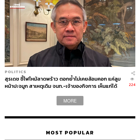
POLITICS
สุรเดช ชี้ไฟไหม้ลาดพร้าว ตอกย้ำไม่เคยล้อมคอก แค่ลูบ
224
หน้าปะจมูก สาเหตุเดิม จนท.-เจ้าของกิจการ เห็นแก่ได้
MORE
MOST POPULAR