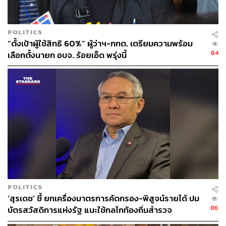
ABOUT THE AUTHOR
POLITICS
“ตั้งเป้าผู้ใช้สิทธิ 60%” ผู้ว่าฯ-กกต. เตรียมความพร้อม
THE STANDARD TEAM
84
เลือกตั้งนายก อบจ. ร้อยเอ็ด พรุ่งนี้
กองบรรณาธิการ THE STANDARD
POLITICS
‘สุรเดช’ ชี้ ยกเครื่องมาตรการคัดกรอง-พิสูจน์รายได้ ปม
86
บัตรสวัสดิการแห่งรัฐ แนะใช้กลไกท้องถิ่นสำรวจ