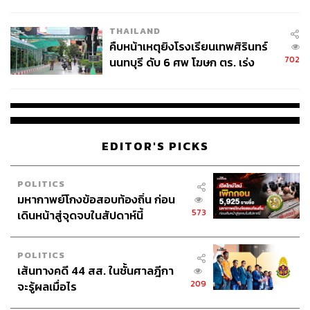
ชั่วคราว หลังเหตุใช้อาวุธปืนภายใน
โรงเรียนคลี่คลาย
THAILAND
คืบหน้าเหตุยิงโรงเรียนเทพศิรินทร์
702
นนทบุรี ดับ 6 ศพ โฆษก ตร. เร่ง
สอบปมขโมยปืนปู่ก่อเหตุ
EDITOR'S PICKS
POLITICS
มหากาพย์โกงข้อสอบท้องถิ่น ก่อน
573
เดินหน้าสู่จุดจบในสัปดาห์นี้
POLITICS
เส้นทางคดี 44 สส. ในชั้นศาลฎีกา
209
จะรู้ผลเมื่อไร