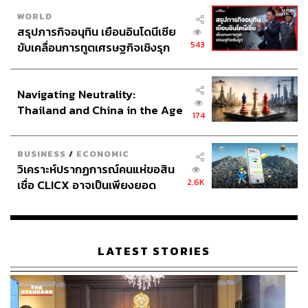
WORLD
สรุปภารกิจอนุทิน เยือนอินโดนีเซีย
543
ขับเคลื่อนการทูตเศรษฐกิจเชิงรุก
ประกาศหุ้นส่วนยุทธศาสตร์ไทย –
อินโดนีเซีย
Navigating Neutrality:
Thailand and China in the Age
174
of a New Global Order
BUSINESS
/
ECONOMIC
วิเคราะห์ปรากฏการณ์คนแห่ขอสิน
2.6K
เชื่อ CLICX อาจเป็นเพียงยอด
ภูเขาน้ำแข็ง ของปัญหาหนี้ครัว
เรือนไทยที่ถูกซุกไว้
LATEST STORIES