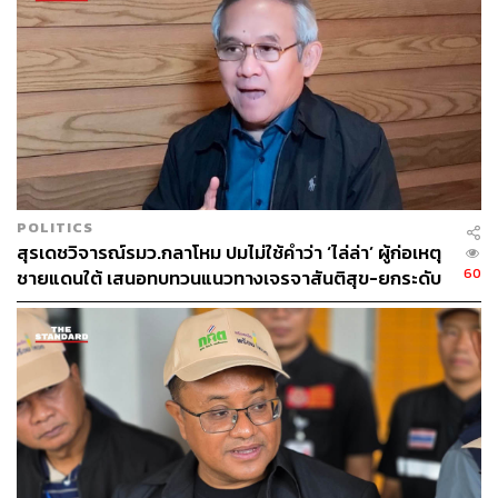
เมื่อผู้สื่อข่าวถามว่า จะไปหาเสียงช่วยลูกพรรคได้หรือไม่นั้น
ไพบูลย์ กล่าวว่า เรื่องนี้ยังอีกยาว ขณะเดียวกันก็บอกได้ว่า
พล.อ.ธรรมรักษ์ อิศรางกูร ณ อยุธยา ก็ยังเป็นประธานที่
ปรึกษาพรรคพลังประชารัฐอยู่
ด้าน สามารถ แก้วมีชัย กรรมการบริหารพรรคพลังประชารัฐ
ยืนยันว่า พล.อ.ประวิตร ยังลงสมัครเป็น สส. แบบบัญชีรายชื่อ
ลำดับที่ 1
POLITICS
สุรเดชวิจารณ์รมว.กลาโหม ปมไม่ใช้คำว่า ‘ไล่ล่า’ ผู้ก่อเหตุ
TAGS:
ประวิตร วงษ์สุวรรณ
ไพบูลย์ นิติตะวัน
60
ชายแดนใต้ เสนอทบทวนแนวทางเจรจาสันติสุข-ยกระดับ
พรรคพลังประชารัฐ
ตรีนุช เทียนทอง
เลือกตั้ง 2569
มาตรการชายแดน
78