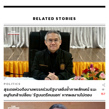
เมื่อผู้สื่อข่าวถามว่าสถานการณ์ ขณะนี้ก่อนจะถึงวันรับสมัคร
สส. พรรคพลังประชารัฐยังมีความเข้มแข็งสู้ศึกเลือกตั้งหรือ
ไม่ ไพบูลย์ กล่าวว่า มั่นใจเข้มแข็งแน่นอน แต่วิถีของเรา ไม่
RELATED STORIES
เหมือนพรรคอื่น เราก็เข้มแข็งแบบเรา รอต่อไปอีกไม่นาน
เดี๋ยวก็เห็น ซึ่งจะเห็นชัดทั้งในส่วนของผู้สมัครแบบแบ่งเขต
และบัญชีรายชื่อ
เมื่อผู้สื่อข่าวถามว่า พล.อ.ประวิตรไม่ลงสมัคร สส.แบบบัญชี
รายชื่อแล้วลำดับที่ 1 แล้วจะเป็นใคร ไพบูลย์ กล่าวว่า ให้รอ
ก่อนเพราะพรรคได้มอบอำนาจให้กับ พล.อ.ประวิตรพิจารณา
แล้ว ยืนยันว่า พล.อ.ประวิตรไม่ได้ลดบทบาทยังต้องอยู่เซ็น
รับรองผู้สมัคร วันนี้จะมาประชุมท่านก็ป่วย
เมื่อผู้สื่อข่าวถามย้ำว่า ถ้ามองจากสถานการณ์ขณะนี้เหมือน
POLITICS
มี พล.อ.ประวิตรไว้เพื่อเซ็นเอกสารรับรองการเลือกตั้งหรือไม่
สุรเดชห่วงดึงบางพรรคร่วมรัฐบาลยิ่งซ้ำภาพลักษณ์ แนะ
ไพบูลย์ ระบุว่าสื่อวิเคราะห์ไปเอง ก่อนจะหัวเราะว่าท่านก็ยัง
157
อนุทินกล้าเปลี่ยน ‘รัฐมนตรีคนนอก’ หากผลงานไม่ตอบ
สั่งการงานต่างๆ เป็นปกติ ซึ่งปกติตนต้องดำเนินการอยู่แล้วใน
โจทย์ เปิดทางคนเก่งช่วยประเทศ
เรื่องการประชุม