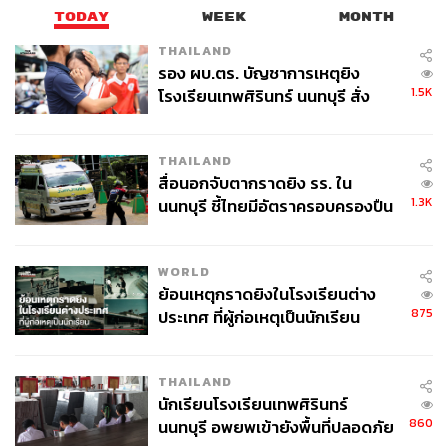
TODAY
WEEK
MONTH
THAILAND
รอง ผบ.ตร. บัญชาการเหตุยิง
1.5K
โรงเรียนเทพศิรินทร์ นนทบุรี สั่ง
ค้นหา 2 รอบยืนยันไร้คนติดค้าง พบ
ศพปู่-ย่าที่บ้านพักผู้ก่อเหตุ
THAILAND
สื่อนอกจับตากราดยิง รร. ใน
1.3K
นนทบุรี ชี้ไทยมีอัตราครอบครองปืน
สูงในระดับต้นของภูมิภาค
WORLD
ย้อนเหตุกราดยิงในโรงเรียนต่าง
875
ประเทศ ที่ผู้ก่อเหตุเป็นนักเรียน
THAILAND
นักเรียนโรงเรียนเทพศิรินทร์
860
นนทบุรี อพยพเข้ายังพื้นที่ปลอดภัย