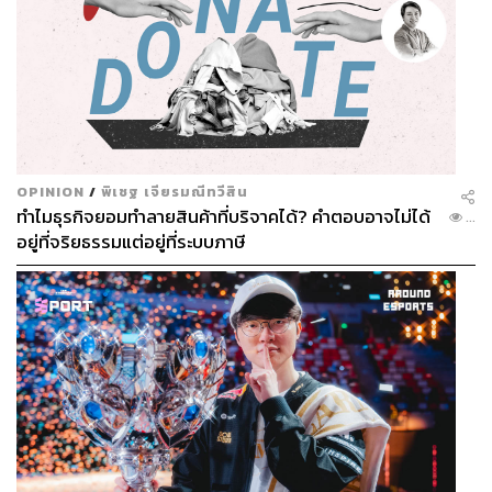
OPINION
/
พิเชฐ เจียรมณีทวีสิน
ทำไมธุรกิจยอมทำลายสินค้าที่บริจาคได้? คำตอบอาจไม่ได้
...
อยู่ที่จริยธรรมแต่อยู่ที่ระบบภาษี
แม้ว่าหลังเลือกตั้ง 2566 พรรคเพื่อไทยจะเป็นรัฐบาล
ผสมกับพรรคร่วมเดิมของรัฐบาลพล.อ.ประยุทธ์ แต่
ฝ่ายนั้นยังต้องมองพรรคเพื่อไทยเป็นศัตรูอยู่หรือ