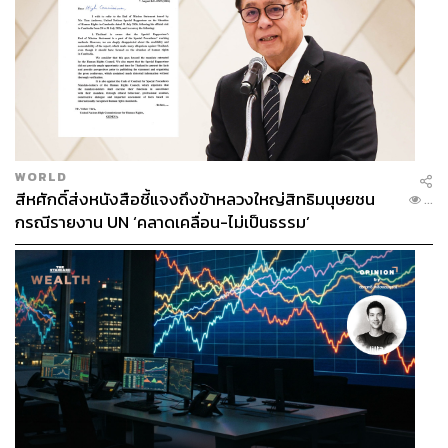
2566 ต้องตั้งรัฐบาลผสมร่วมกับพรรคร่วมรัฐบาลเดิม
ของพล.อ.ประยุทธ์ จันทร์โอชา ทั้งที่พรรคเคยถูก
รัฐประหารมาแล้ว 2 ครั้ง
ก่อนอื่นผมคิดว่าต้องดูจากประวัติศาสตร์ที่ยาวนาน อย่าไปตัด
ช่วงเฉพาะตอนนี้ สิ่งที่สำคัญคือพรรคเพื่อไทย เป็นพรรคที่ต่อ
เนื่องจากพรรคไทยรักไทยตั้งแต่ปี 2541 วันที่ 14 กรกฎาคม
WORLD
2541 ท่านนายกฯ ทักษิณได้ก่อตั้งพรรคขึ้นมา
สีหศักดิ์ส่งหนังสือชี้แจงถึงข้าหลวงใหญ่สิทธิมนุษยชน
...
กรณีรายงาน UN ‘คลาดเคลื่อน-ไม่เป็นธรรม’
สิ่งที่สำคัญและทำให้ชนะการเลือกตั้งปี 2544 อย่างโดดเด่น
และเป็นครั้งแรกในประวัติศาสตร์ที่ได้คะแนนเกือบ 50% ใน
พรรคเดียวคือ 248 เสียง จาก 500 เสียงในสภาผู้แทนราษฎร
หลังจากนั้นอีก 4 ปีให้หลัง คือปี 2548 ยังได้ถึง 377 เสียง จาก
ทั้งหมดในรัฐสภา 700 เสียง ประกอบด้วย สส. 500 เสียง และ
สว. 200 เสียง สส.ไทยรักไทย 377 มากกว่าครึ่งหนึ่งของ 2
สภารวมกัน สภาล่าง(สส.) และสภาสูง(สว.)
ปัจจัยที่สำคัญ ก็คือ ท่านนายกฯ เป็นคนที่โดดเด่น และตั้ง