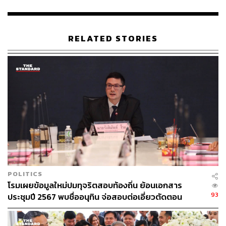
เครดิตความน่าเชื่อถือของพรรคเพื่อไทยยังเหลืออยู่
ไหม ชี้วัดจากอะไร ขณะที่ทุกพรรคก็มีแผลให้โจมตีได้
ทั้งหมดเช่นกัน
RELATED STORIES
ถามว่าเป็นช่วงที่พรรคตกต่ำหรือเปล่า ผมคิดว่าเป็นเรื่อง
ธรรมดาของการต่อสู้ทางการเมือง ซึ่งมีการเปลี่ยนแปลง และ
ที่สำคัญคือ เราฝ่าวิกฤตเหล่านี้มาไม่รู้กี่ครั้ง การที่ถูก
รัฐประหาร ตามมาด้วยการยุบพรรค
หลังจากถูกยุบพรรคแล้ว ไม่ว่าการเลือกตั้งครั้งไหนเราก็
สามารถเป็นเสียงหลักได้ทุกครั้ง คนที่ไม่เชื่อมั่นแล้วออกไป
ไม่ประสบความสำเร็จก็ต้องกลับเข้ามาเสมอหลังเลือกตั้ง
POLITICS
แล้วหลังการรัฐประหารทุกครั้งจะมีการเขียนกติกาใหม่ เพื่อ
โรมเผยข้อมูลใหม่ปมทุจริตสอบท้องถิ่น ย้อนเอกสาร
จำกัดความเติบโตของพรรคไทยรักไทย ซึ่งสืบทอดมาถึง
93
ประชุมปี 2567 พบชื่ออนุทิน จ่อสอบต่อเอี่ยวตัดตอน
พรรคพลังประชาชนและพรรคเพื่อไทย เราฝ่ามาตั้งหลายครั้ง
ม.บูรพา หรือไม่
นะครับ