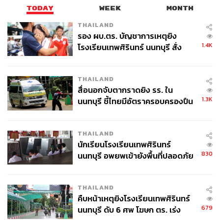
คือนโยบายที่ได้รับการโหวตจากประชาชน จะต้องมาผูกมัด
TODAY
WEEK
MONTH
กับเรื่องข้อกฎหมายและผูกมัดอยู่กับองค์กรที่ตัดสินว่าเรื่องนี้
THAILAND
ถูกหรือผิด โดยที่องค์กรเหล่านี้ไม่ได้มีอำนาจยึดโยงกับ
รอง ผบ.ตร. บัญชาการเหตุยิง
ประชาชน
1.4K
โรงเรียนเทพศิรินทร์ นนทบุรี สั่ง
ค้นหา 2 รอบยืนยันไร้คนติดค้าง พบ
วันนี้ปัญหาเรื่องเศรษฐกิจ เกิดจากการสั่งสมระยะยาว ซึ่ง
ศพปู่-ย่าที่บ้านพักผู้ก่อเหตุ
THAILAND
เกี่ยวข้องกับการร่างกฎหมายให้มีกำแพงกั้น ทำให้อำนาจ
สื่อนอกจับตากราดยิง รร. ใน
ของรัฐบาลที่ดูแลนโยบายด้านการคลังมีข้อจำกัดมหาศาล มี
1.3K
นนทบุรี ชี้ไทยมีอัตราครอบครองปืน
ข้อจำกัดเรื่องวินัยการเงินการคลัง ซึ่งถูกตัดสินในอีกแบบหนึ่ง
สูงในระดับต้นของภูมิภาค
มีคนตรวจสอบ เข้ามาตั้งแต่ยังไม่เริ่มโครงการ คือยังไม่เกิด
THAILAND
ความเสียหายจากโครงการ ก็มีคนตรวจสอบแล้ว
นักเรียนโรงเรียนเทพศิรินทร์
830
นนทบุรี อพยพเข้ายังพื้นที่ปลอดภัย
มีความเห็นของสำนักงานการตรวจเงินแผ่นดิน ต่อนโยบาย
ชั่วคราว หลังเหตุใช้อาวุธปืนภายใน
ของรัฐบาล ขณะที่ไม่ทราบว่า สตง. ถูกตรวจสอบโดยใครเช่น
โรงเรียนคลี่คลาย
กัน ที่ตึกถล่มอยู่ทุกวันนี้
THAILAND
คืบหน้าเหตุยิงโรงเรียนเทพศิรินทร์
679
นนทบุรี ดับ 6 ศพ โฆษก ตร. เร่ง
ผมกล่าวถึงหลักการก่อนนะครับ สตง. มีสิทธิตรวจสอบคนอื่น