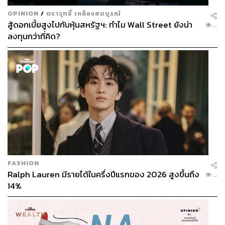
พรรคในภาวะวิกฤตเศรษฐกิจต้มยำกุ้ง 2540 คนต้องการการ
OPINION
/
ตราวุทธิ์ เหลืองสมบูรณ์
เปลี่ยนแปลง ขณะที่นายกฯ ทักษิณ ประสบความสำเร็จใน
สู้ดอกเบี้ยสูงไปกับหุ้นสหรัฐฯ: ทำไม Wall Street ยังน่า
...
ภาคธุรกิจ ระดมคนที่มีความสามารถด้านต่างๆ ของประเทศ
ลงทุนกว่าที่คิด?
ขึ้นมาสร้างความโดดเด่นจนกระทั่งพรรคการเมืองอื่นๆ ไม่
สามารถเอาชนะได้
อุดมการณ์ตรงนี้ คือการแก้ปัญหาของประชาชนจากความ
จริงในภาคปฏิบัติ ไม่ใช่ฝีปาก แต่เป็นเรื่องฝีมือ ไม่ใช่เพียง
ตัวเลขตัวหนังสือที่สู้กันระหว่างนักการเมือง
1)จุดยืนอยู่ที่ประชาชน
2)ความสามารถแก้ปัญหาเศรษฐกิจ
3)อุดมการณ์นี้ถ่ายทอดมาเป็นประชาธิปไตยที่กินได้ แปล
FASHION
ความว่า เราให้อำนาจประชาชนให้ศักดิ์ศรีประชาชน รูป
Ralph Lauren มีรายได้ในครึ่งปีแรกของ 2026 สูงขึ้นถึง
...
ธรรม 2 สิ่งนี้ ที่ทุกวันนี้ยังมีการพูดถึงคือ 30 บาทรักษาทุกโรค
14%
กับกองทุนหมู่บ้าน นอกจากนั้นยังมี OTOP และอีกหลาย
โครงการ ล้วนแล้วแต่เป็นโครงการที่เชื่อมั่นในอำนาจของ
ประชาชน