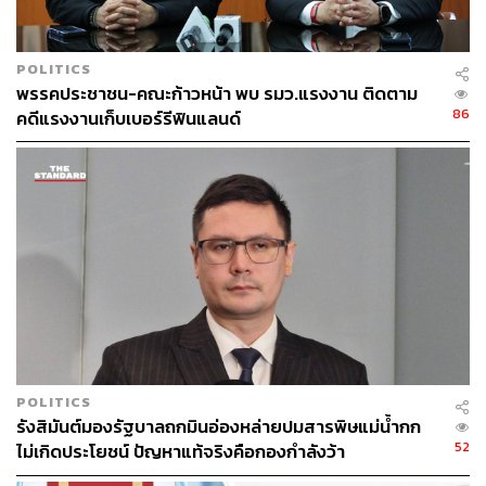
ผมกำลังจะบอกว่าขณะนี้เรากำลังสู้กับสิ่งที่บางคนเรียกว่า
“นิติสงคราม” บทเรียนของรัฐประหารปี 2549 นำมาสู่การ
POLITICS
รัฐประหารปี 2557 ที่เขาบอกว่าปี 2549 ยังไม่สะเด็ดน้ำ หรือ
พรรคประชาชน-คณะก้าวหน้า พบ รมว.แรงงาน ติดตาม
ทำแล้วเสียของ
86
คดีแรงงานเก็บเบอร์รีฟินแลนด์
ดังนั้น ปี 2557 จึงมีการครองอำนาจกันยาว และต้องร่าง
กติกาใหม่ ซึ่งไปปรากฏอยู่ในรัฐธรรมนูญปี 2560 ซึ่งให้
อำนาจของกลไกต่างๆ ที่ไม่ยึดโยงกับประชาชน มีอำนาจ
เหนือในเรื่องนี้ และปัจจุบันนี้ใช้ครอบคลุมอย่างกว้าง
ล่าสุด มีการนำเรื่องจริยธรรมมามีอำนาจเหนือกว่าอำนาจ
ทางกฎหมาย ทั้งที่จริยธรรมเป็นเรื่อง subjective เป็นเรื่อง
วินิจฉัยเจตนาต่างๆ ไม่ใช่เรื่องตัวบทกฎหมายโดยแท้ เป็นการ
ใช้ดุลยพินิจนอกเหนือจากกติกาที่กำหนดเป็นลายลักษณ์
อักษร
POLITICS
รังสิมันต์มองรัฐบาลถกมินอ่องหล่ายปมสารพิษแม่น้ำกก
เรื่องเหล่านี้ ตอนที่ร่างในรัฐธรรมนูญปี 2560 เลขากฤษฎีกา
52
ไม่เกิดประโยชน์ ปัญหาแท้จริงคือกองกำลังว้า
คนปัจจุบันเคยบอกว่า เรื่องเหล่านี้เป็นเครื่องมือทางการเมือง