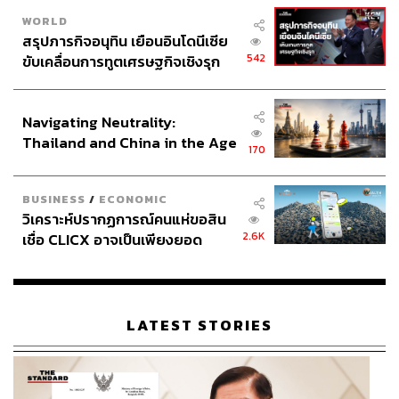
ฉะนั้น คำตอบว่า ตกต่ำหรือไม่ ไม่ใช่อยู่ที่เราอย่างเดียว แต่อยู่
WORLD
ที่กลไก หรือ ความมุ่งหมาย ที่เขาอาจจะต้องการให้สะเด็ดน้ำ
สรุปภารกิจอนุทิน เยือนอินโดนีเซีย
หลังการรัฐประหาร
542
ขับเคลื่อนการทูตเศรษฐกิจเชิงรุก
ประกาศหุ้นส่วนยุทธศาสตร์ไทย –
อินโดนีเซีย
Navigating Neutrality:
Thailand and China in the Age
170
of a New Global Order
BUSINESS
/
ECONOMIC
วิเคราะห์ปรากฏการณ์คนแห่ขอสิน
2.6K
เชื่อ CLICX อาจเป็นเพียงยอด
ภูเขาน้ำแข็ง ของปัญหาหนี้ครัว
เรือนไทยที่ถูกซุกไว้
LATEST STORIES
พรรคเพื่อไทย อธิบายอุดมการณ์ตัวเองอย่างไร หลังปี