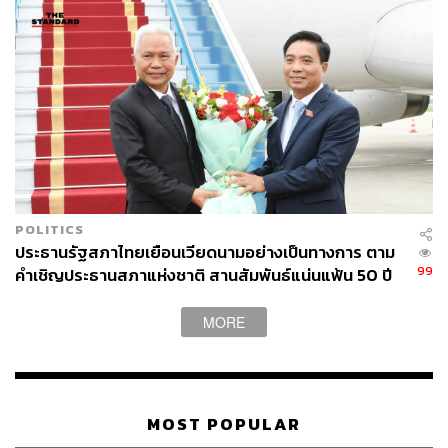
ที่จะเอาใครออกก็ได้ นึกจะชอบใคร ไม่ใช่ชอบใครก็นำมา
เป็นเครื่องมือทางการเมือง
วันนี้ยกตัวอย่างเช่น สว.นันทนา นันทวโรภาส ก็ถูกตัดสินด้วย
เรื่องจริยธรรม ทั้งที่เรื่องนี้มีคดีอยู่ในศาล ซึ่งสมัยก่อนศาลเป็น
ที่ตัดสินสูงสุดโดยใช้กฎหมาย แต่ปัจจุบันคำว่าจริยธรรม
กลายเป็นเครื่องมือสำคัญในการขจัดคู่แข่งทางการเมืองได้
ฉะนั้น เรากำลังอยู่ท่ามกลางเรื่องเหล่านี้ ในท่ามกลางสิ่ง
แวดล้อมเหล่านี้ เราต้องอยู่ให้ได้ เพื่อบรรลุเจตนาสำคัญ คือ
POLITICS
เรื่องผลประโยชน์ของประชาชน ซึ่งก็คือเรื่องปากท้อง เรื่อง
ประธานรัฐสภาไทยเยือนเวียดนามอย่างเป็นทางการ ตาม
99
คำเชิญประธานสภาแห่งชาติ สานสัมพันธ์แน่นแฟ้น 50 ปี
เศรษฐกิจ ทุกวันนี้ระบบเศรษฐกิจมีปัญหา เราก็อยากเข้ามา
แก้ไข
MORE
ย้อนกลับมาว่า พรรคเราตกต่ำ เพราะนโยบายไม่ประสบ
ความสำเร็จ สิ่งสำคัญที่ไม่ประสบความสำเร็จเพราะมี
อุปสรรคหลายเรื่องที่ถูกกำหนดไว้ โดยกติกาต่างๆ ที่เพิ่มเติม
ขึ้นมา เป็นอำนาจที่ไม่ผูกพันธ์ไม่ยึดโยงกับอำนาจประชาชน
MOST POPULAR