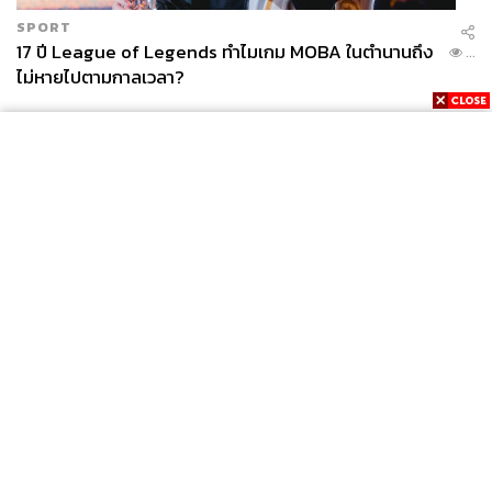
ข้อพิจารณานี้ เหมือนตัดตอนพูด เพราะเราเองประกาศเรื่อง
SPORT
ประชาธิปไตย เรายืนหยัดเรื่องประชาธิปไตยที่กินได้ เป็น
17 ปี League of Legends ทำไมเกม MOBA ในตำนานถึง
...
พรรคที่เคยประสบความสำเร็จ และเนื่องจากกำลังจะประสบ
ไม่หายไปตามกาลเวลา?
ความสำเร็จอีก ดังนั้นจึงเป็นเป้าที่ถูกจำกัดวิธีการทำงานใน
หลายเรื่อง
เรื่องดิจิทัลวอลเล็ต อยู่ในการวินิจฉัยหลายเรื่อง ประสบกับข้อ
จำกัด ข้อห่วงใยต่างๆ แม้กระทั่งองค์กร สตง. ก็มีความเห็น
เข้ามา ทั้งที่หน้าที่การตรวจเงินแผ่นดิน คือ ออดิต (audit) ต้อง
ดูหลังจากทำโครงการแล้ว
แต่นี่สามารถมาเตือนก่อน มีหนังสือเตือนเข้ามาก่อนตั้งแต่อยู่
News
Wealth
Pop
Podcast
Video
Now
ระหว่างการทำงานนะครับ รวมถึงองค์กรอื่นๆ ที่เตือนเข้ามา
Opinion
Careers
Events
ก่อน จนกระทั่งไปผูกข้อกฎหมายต่างๆ ทำให้ต้องระแวดระวัง
Privacy
About
Contact
Policy
กลายเป็นว่าความเห็นต่างๆ ที่ไม่ได้ผูกพันธ์ ไม่ได้ยึดโยงกับ
FOR
ประชาชน ดูเหมือนเสียงดังกว่า
ADVERTISING
MEMBERSHIP
ทำให้เราต้องปรับวิธีการต่างๆ ไม่ว่าจะเป็นวิธีการทางงบ