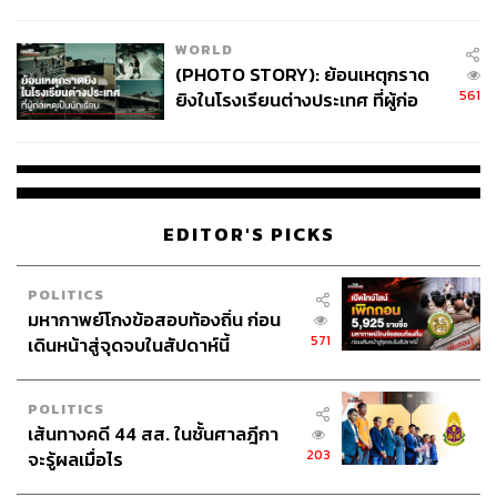
สอบปมขโมยปืนปู่ก่อเหตุ
หมด แต่สิ่งที่ปรากฏ (ตึกถล่ม) พิสูจน์ข้อสงสัยหลายประการ
จากสังคมว่า เกิดอะไรขึ้นในสตง. แต่ว่า สตง.ถูกใครตรวจ
WORLD
สอบ วันนี้ยังเงียบๆ อยู่
(PHOTO STORY): ย้อนเหตุกราด
561
ยิงในโรงเรียนต่างประเทศ ที่ผู้ก่อ
สมัยที่เราเป็นรัฐบาลช่วงสุดท้ายได้มีข้อพิสูจน์สำคัญว่ามีข้อ
เหตุเป็นนักเรียน
บกพร่องที่เกิดขึ้นจากมนุษย์ กรณีตึกถล่ม มีคณะกรรมการชุด
ที่นายกฯ แพทองธารตั้งไว้ แล้วมีข้อสรุปเป็นเบื้องต้น โดยมี
กรมโยธาธิการและผังเมือง กระทรวงมหาดไทย ซึ่งวันนั้นมี
ข้อพิจารณาแล้วว่าทางเทคนิคมีปัญหาตั้งแต่เรื่องแบบ
EDITOR'S PICKS
พอมาถึงเรื่องแบบและการก่อสร้างต่างๆ ผมไม่ทราบว่าขณะ
POLITICS
นี้ทำไมเรื่องมันเบาไป เงียบไป ทั้งที่เป็นเรื่องใหญ่มหาศาล
มหากาพย์โกงข้อสอบท้องถิ่น ก่อน
สำหรับประเทศชาติ เป็นเรื่องความเชื่อมั่นอย่างมหาศาลต่อ
571
เดินหน้าสู่จุดจบในสัปดาห์นี้
ประเทศชาติ
ผมยกเรื่องพวกนี้มาเพียงแต่บอกว่า ทำไมรัฐบาลที่นำโดย
POLITICS
พรรคเพื่อไทย จึงเป็นเป้าหมายที่จะต้องถูกเปลี่ยนแปลงอยู่
เส้นทางคดี 44 สส. ในชั้นศาลฎีกา
เรื่อย
203
จะรู้ผลเมื่อไร