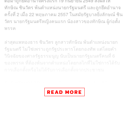
ต่อมาถูกยึดอำนาจครั้งแรก 19 กันยายน 2549 ส่งผลให้
ทักษิณ ชินวัตร พ้นตำแหน่งนายกรัฐมนตรี และถูกยึดอำนาจ
ครั้งที่ 2 เมื่อ 22 พฤษภาคม 2557 ในสมัยรัฐบาลยิ่งลักษณ์ ชิน
วัตร นายกรัฐมนตรีหญิงคนแรก น้องสาวของทักษิณ ผู้ก่อตั้ง
พรรค
ล่าสุดแพทองธาร ชินวัตร ลูกสาวทักษิณ พ้นตำแหน่งนายก
รัฐมนตรี ไม่ใช่เพราะถูกรัฐประหารโดยกองทัพ แต่โดยคำ
วินิจฉัยของศาลรัฐธรรมนูญ นับเป็นนายกรัฐมนตรีคนที่ 6
ของพรรค ที่ต้องพ้นจากตำแหน่งโดยกลไกที่ไม่ใช่การได้รับ
การเลือกตั้งหรือไม่ได้รับการเลือกตั้งจากประชาชน
THE STANDARD สัมภาษณ์ นพ.พรหมินทร์ เลิศสุริย์เดช
เลขาธิการนายกรัฐมนตรีทักษิณ ชินวัตร ก่อนถูกรัฐประหาร
READ MORE
19 กันยา 2549, เลขาธิการนายกรัฐมนตรีเศรษฐา ทวีสิน
นายกรัฐมนตรีคนที่ 30 และเลขาธิการนายกรัฐมนตรีแพทอง
ธาร ชินวัตร นายกรัฐมนตรีคนที่ 31
ในวันที่คนนอกพรรคมีคำถามต่อพรรคเพื่อไทย ทั้งเครดิต