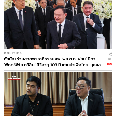
เป็นพรรคที่มีนายกฯ แล้วถูกเอาออกจากตำแหน่ง
ตั้งแต่นายกฯ ทักษิณ ชินวัตร
นายกฯ สมัคร สุนทรเวช
นายกฯ สมชาย วงศ์สวัสดิ์
นายกฯ ยิ่งลักษณ์ ชินวัตร
นายกฯ เศรษฐา ทวีสิน
และนายกฯแพทองธาร ชินวัตร รวมนายกฯ ของพรรคเรา 6
คน
POLITICS
ทักษิณ ร่วมสวดพระอภิธรรมศพ ‘พล.ต.ท. ผ่อน’ บิดา
แปลว่า พรรคกระดูกแข็งขนาดไหน ยังมีคนเก่าแก่ดำรงอยู่
169
‘พักตร์พิไล ทวีสิน’ สิริอายุ 103 ปี แกนนำเพื่อไทย-บุคคล
อาจจะมีผลัดเปลี่ยนกันบ้างผ่านการเลือกตั้ง ผ่านอะไรต่างๆ
หลากวงการร่วมอาลัย
เป็นเรื่องธรรมดามาก
ถ้าถามว่าวันนี้ตกต่ำหรือไม่ ผมคิดว่า เรากำลังอยู่ใน
ท่ามกลางสิ่งที่เราเรียกว่า เป็นผลพวงจากการรัฐประหารปี
2549 แล้วต่อมาจึงมีรัฐประหารปี 2557 เพื่อจำกัดการเติบโต
ฝ่ายอำนาจประชาชน โดยถือว่าตระกูลชินวัตร เป็นเป้าหมาย
สำคัญ