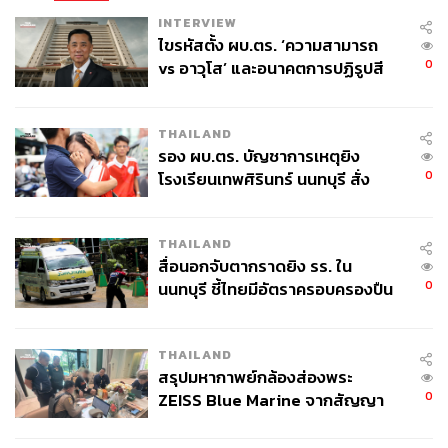
INTERVIEW
ไขรหัสตั้ง ผบ.ตร. ‘ความสามารถ
0
vs อาวุโส’ และอนาคตการปฏิรูปสี
กากี กับ พล.ต.อ. เอก อังสนานนท์
THAILAND
รอง ผบ.ตร. บัญชาการเหตุยิง
0
โรงเรียนเทพศิรินทร์ นนทบุรี สั่ง
ค้นหา 2 รอบยืนยันไร้คนติดค้าง พบ
ศพปู่-ย่าที่บ้านพักผู้ก่อเหตุ
THAILAND
สื่อนอกจับตากราดยิง รร. ใน
0
นนทบุรี ชี้ไทยมีอัตราครอบครองปืน
สูงในระดับต้นของภูมิภาค
THAILAND
สรุปมหากาพย์กล้องส่องพระ
0
ZEISS Blue Marine จากสัญญา
ผลิต 8.3 ล้าน สู่ข้อพิพาท ‘มา
เวลล์ฯ’ ฟ้อง ‘โทน บางแค’ ผิดนัด