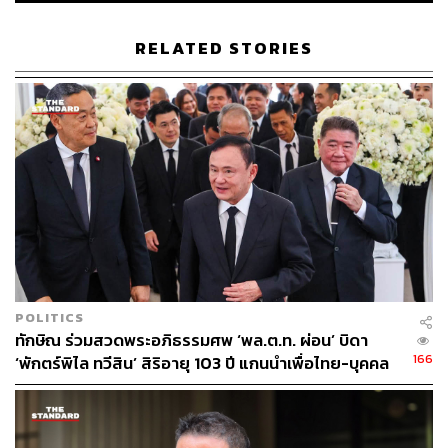
RELATED STORIES
POLITICS
ทักษิณ ร่วมสวดพระอภิธรรมศพ ‘พล.ต.ท. ผ่อน’ บิดา
166
‘พักตร์พิไล ทวีสิน’ สิริอายุ 103 ปี แกนนำเพื่อไทย-บุคคล
หลากวงการร่วมอาลัย