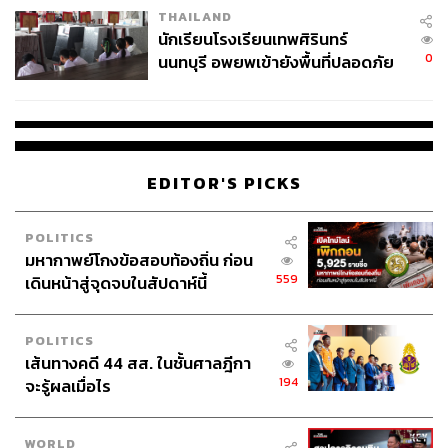
THAILAND
จ่ายหนี้-แอบระบุแบรนด์
นักเรียนโรงเรียนเทพศิรินทร์
0
นนทบุรี อพยพเข้ายังพื้นที่ปลอดภัย
ชั่วคราว หลังเหตุใช้อาวุธปืนภายใน
โรงเรียนคลี่คลาย
EDITOR'S PICKS
POLITICS
มหากาพย์โกงข้อสอบท้องถิ่น ก่อน
559
เดินหน้าสู่จุดจบในสัปดาห์นี้
POLITICS
เส้นทางคดี 44 สส. ในชั้นศาลฎีกา
194
จะรู้ผลเมื่อไร
WORLD