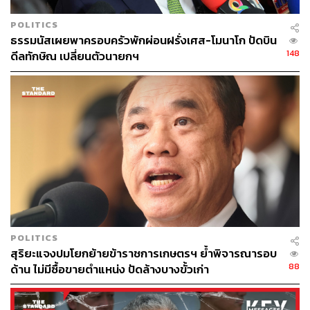
TAGS:
แพทองธาร ชินวัตร
ทนายความ
ทักษิณ ชินวัตร
POLITICS
การเมือง
เรือนจำ
วิญญัติ ชาติมนตรี
ธรรมนัสเผยพาครอบครัวพักผ่อนฝรั่งเศส-โมนาโก ปัดบิน
พานทองแท้ ชินวัตร
148
ดีลทักษิณ เปลี่ยนตัวนายกฯ
300
ABOUT THE AUTHOR
POLITICS
THE STANDARD TEAM
สุริยะแจงปมโยกย้ายข้าราชการเกษตรฯ ย้ำพิจารณารอบ
กองบรรณาธิการ THE STANDARD
88
ด้าน ไม่มีซื้อขายตำแหน่ง ปัดล้างบางขั้วเก่า