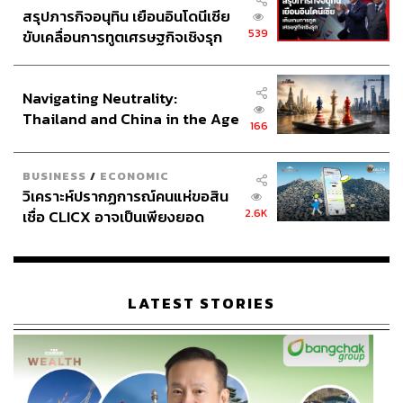
สรุปภารกิจอนุทิน เยือนอินโดนีเซีย
539
ขับเคลื่อนการทูตเศรษฐกิจเชิงรุก
ประกาศหุ้นส่วนยุทธศาสตร์ไทย –
อินโดนีเซีย
Navigating Neutrality:
Thailand and China in the Age
166
of a New Global Order
BUSINESS
/
ECONOMIC
วิเคราะห์ปรากฏการณ์คนแห่ขอสิน
2.6K
เชื่อ CLICX อาจเป็นเพียงยอด
ภูเขาน้ำแข็ง ของปัญหาหนี้ครัว
เรือนไทยที่ถูกซุกไว้
LATEST STORIES