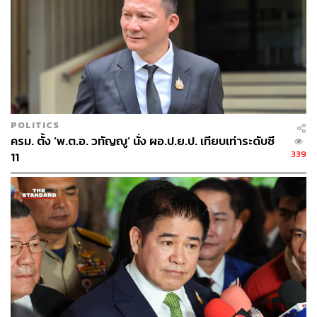
POLITICS
ครม. ตั้ง ‘พ.ต.อ. วทัญญู’ นั่ง ผอ.ป.ย.ป. เทียบเท่าระดับซี
339
11