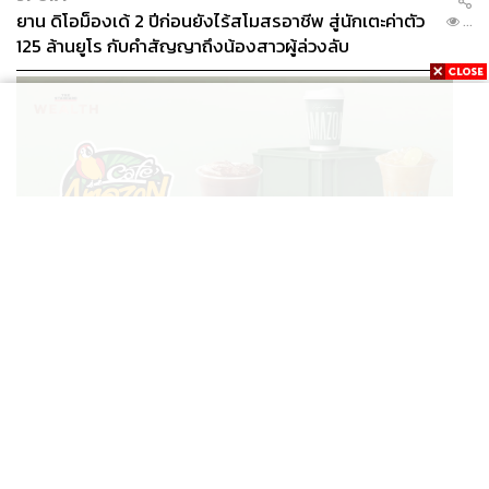
ยาน ดิโอม็องเด้ 2 ปีก่อนยังไร้สโมสรอาชีพ สู่นักเตะค่าตัว
...
125 ล้านยูโร กับคำสัญญาถึงน้องสาวผู้ล่วงลับ
BUSINESS
/
BUSINESS
ยอดขายครึ่งปีแรก Cafe Amazon โตทะลุสถิติ 117 ล้าน
...
แก้ว หนุนธุรกิจไลฟ์สไตล์ OR โตต่อเนื่อง